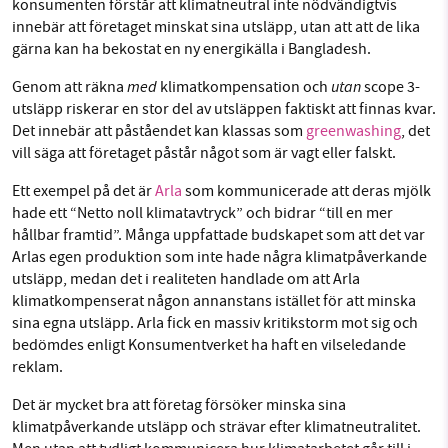
konsumenten förstår att klimatneutral inte nödvändigtvis
innebär att företaget minskat sina utsläpp, utan att att de lika
gärna kan ha bekostat en ny energikälla i Bangladesh.
med
utan
Genom att räkna
klimatkompensation och
scope 3-
utsläpp riskerar en stor del av utsläppen faktiskt att finnas kvar.
Det innebär att påståendet kan klassas som
greenwashing
, det
vill säga att företaget påstår något som är vagt eller falskt.
Ett exempel på det är
Arla
som kommunicerade att deras mjölk
hade ett “Netto noll klimatavtryck” och bidrar “till en mer
hållbar framtid”. Många uppfattade budskapet som att det var
Arlas egen produktion som inte hade några klimatpåverkande
utsläpp, medan det i realiteten handlade om att Arla
klimatkompenserat någon annanstans istället för att minska
sina egna utsläpp. Arla fick en massiv kritikstorm mot sig och
bedömdes enligt Konsumentverket ha haft en vilseledande
reklam.
Det är mycket bra att företag försöker minska sina
klimatpåverkande utsläpp och strävar efter klimatneutralitet.