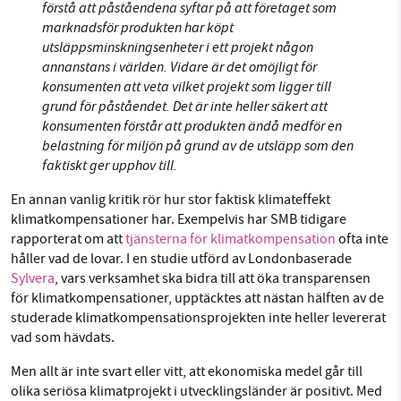
förstå att påståendena syftar på att företaget som
marknadsför produkten har köpt
utsläppsminskningsenheter i ett projekt någon
annanstans i världen. Vidare är det omöjligt för
konsumenten att veta vilket projekt som ligger till
grund för påståendet. Det är inte heller säkert att
konsumenten förstår att produkten ändå medför en
belastning för miljön på grund av de utsläpp som den
faktiskt ger upphov till.
En annan vanlig kritik rör hur stor faktisk klimateffekt
klimatkompensationer har. Exempelvis har SMB tidigare
rapporterat om att
tjänsterna för klimatkompensation
ofta inte
håller vad de lovar. I en studie utförd av Londonbaserade
Sylvera
, vars verksamhet ska bidra till att öka transparensen
för klimatkompensationer, upptäcktes att nästan hälften av de
studerade klimatkompensationsprojekten inte heller levererat
vad som hävdats.
Men allt är inte svart eller vitt, att ekonomiska medel går till
olika seriösa klimatprojekt i utvecklingsländer är positivt. Med