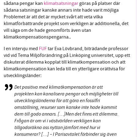
sådana pengar kan
klimatsatsningar
göras på platser där
sådana satsningar kanske annars inte hade varit möjliga
Problemet är att det är mycket svårt att veta vilka
klimatförbättrande projekt som verkligen är additionella, det
vill säga om de hade genomförts även utan
klimatkompensationspengarna..
I en intervju med
FUF
tar Eva Lövbrand, biträdande professor
vid vid Tema Miljöförändring på Linköping universitet, upp ett
diskuterat dilemma kopplat till klimatkompensation och att
klimatkompensation kan leda till en ytterligare orättvisa för
utvecklingsländer:
Det positiva med klimatkompensation är att
projekten kan kanalisera pengar och möjligheter till
utvecklingsländerna för att göra en fossilfri
omställning, resurser som kanske inte hade kommit
dem till godo annars. […]Men det finns ett dilemma.
Frågan är om vi i västvärlden verkligen kan
tillgodoräkna oss nyttan jämfört med hur vi
konsumerar? […] – I Parisavtalet förbinder sig även