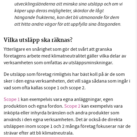
utvecklingsländerna att minska sina utsläpp och om vi
köper upp deras möjligheter, skördar de lågt
hängande frukterna, kan det bli utmanande för dem
att hitta andra vägar för att uppfylla sina åtaganden.
Vilka utsläpp ska räknas?
Ytterligare en snårighet som gör det svårt att granska
företagens arbete med klimatneutralitet gäller vilka delar av
verksamheten som omfattas av utsläppsminskningar.
De utsläpp som företag rimligtvis har bäst koll på är de som
sker i den egna verksamheten, det vill säga sådana som ingår i
vad som ofta kallas scope 1 och scope 2.
Scope 1
kan exempelvis vara egna anläggningar, egen
produktion och egna fordon.
Scope 2
kan exempelvis vara
inköpta eller inhyrda bränslen och andra produkter som
används i den egna verksamheten. Det är också de direkta
utsläppen inom scope 1 och 2 många företag fokuserar när de
strävar efter att bli klimatneutrala.