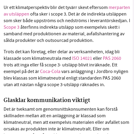
Ur ett klimatperspektiv blir det tyvärr skevt eftersom
merparten
av utsläppen
ofta sker i scope 3. Det är de indirekta utsläppen
som sker både uppströms och nedströms i leverantörskedjan. I
Scope 3
återfinns indirekta utsläpp som exempelvis skett i
samband med produktionen av material, avfallshantering av
sålda produkter och outsourcad produktion.
Trots det kan företag, eller delar av verksamheten, idag bli
klassade som klimatneutrala med
ISO 14021
eller
PAS 2060
trots att inga eller få scope 3- utsläpp blivit inräknade. Ett
exempel på det är
Coca-Cola
vars anläggning i Jordbro nyligen
blev klassas som klimatneutral enligt standarden PAS 2060
utan att nästan några scope 3-utsläpp räknades in.
Glasklar kommunikation viktigt
Det är tveksamt om genomsnittskonsumenten kan förstå
skillnaden mellan att en anläggning är klassad som
klimatneutral, men att exempelvis materialen eller avfallet som
orsakas av produkten inte är klimatneutralt. Eller om