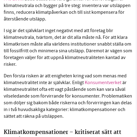
klimatneutrala och bygger på tre steg: inventera var utsläppen
finns, reducera klimatpåverkan och till sist kompensera för
återstående utsläpp.
I sig är det självklart inget negativt med att företag blir
klimatneutrala, tvärtom, det är dit alla måste nå. För att klara
klimatkrisen måste alla världens institutioner snabbt ställa om
till fossilfritt och minimera sina utsläpp. Däremot är vägen som
företagen väljer för att uppnå klimatneutraliteten kantad av
risker.
Den första risken är att enigheten kring vad som menas med
klimatneutralitet inte är självklar. Enligt
Konsumentverket
är
klimatneutralitet ofta ett vagt påstående som kan vara såväl
vilseledande som förvirrande för konsumenter. Problematiken
som döljer sig bakom både riskerna och förvirringen kan delas
in i två huvudsakliga kategorier: klimatkompensationer och
sättet att räkna på utsläppen.
Klimatkompensationer – kritiserat sätt att