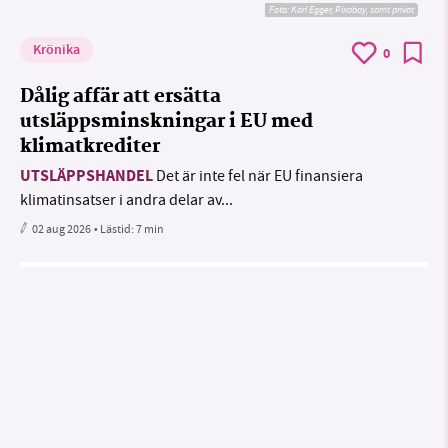
Foto:
Karl Egger, Pixabay, samt privat
Krönika
0
Dålig affär att ersätta
utsläppsminskningar i EU med
klimatkrediter
UTSLÄPPSHANDEL
Det är inte fel när EU finansiera
klimatinsatser i andra delar av...
02 aug 2026
• Lästid:
7 min