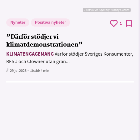
Foto:
Kevin Snyman/Pixabay Licence
Nyheter
Positiva nyheter
1
”Därför stödjer vi
klimatdemonstrationen”
KLIMATENGAGEMANG
Varför stödjer Sveriges Konsumenter,
RFSU och Clowner utan grän...
29 jul 2026
• Lästid:
4 min