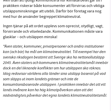
Men utan att tydligt kommunicera hur klimatarbetet går till i
praktiken riskerar både konsumenter att förvirras och viktiga
utsläppsminskningar att utebli. Därför bör företag vara nog
med hur de använder begreppet klimatneutral.
Ingen tjänar på att ordet upplevs som oprecist, otydligt, vagt,
förvirrande och vilseledande. Kommunikationen måste vara
glasklar – och utsläppen minska!
*Även stater, kommuner, privatpersoner och andra institutioner
kan (och bör) ha mål om klimatneutralitet. Till exempel har den
svenska riksdagen bestämt att Sverige ska ha nettonollutsläpp
2045. Även staters och kommuners klimatneutralitetsmål innebär
dock en del liknande konflikter om hur utsläppen ska räknas.
Idag redovisar världens alla länder sina utsläpp baserat på vad
som släpps ut inom landets gränser och inte de
konsumtionsbaserade utsläppen. I praktiken innebär det att ett
lands invånare kan ha hög klimatpåverkan utan att det
nödvändigtvis påverkar det egna landets klimatneutralitetsmål.