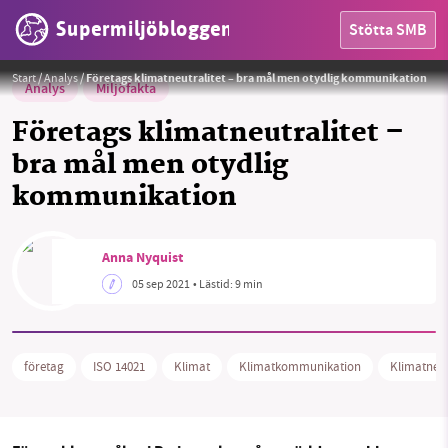
Supermiljöbloggen
Stötta SMB
Minskad världshandel är att vänta efter Trumps tullkrig - men utan vinst för klimatet, framhåller Mattias
Goldmann.
Foto:
Pixabay License
Start
/
Analys
/
Företags klimatneutralitet – bra mål men otydlig kommunikation
Analys
Miljöfakta
Företags klimatneutralitet –
bra mål men otydlig
kommunikation
Anna Nyquist
05 sep 2021
• Lästid:
9 min
HEM
OMRÅDEN
företag
ISO 14021
Klimat
Klimatkommunikation
Klimatneut
MILJÖFAKTA
OM OSS