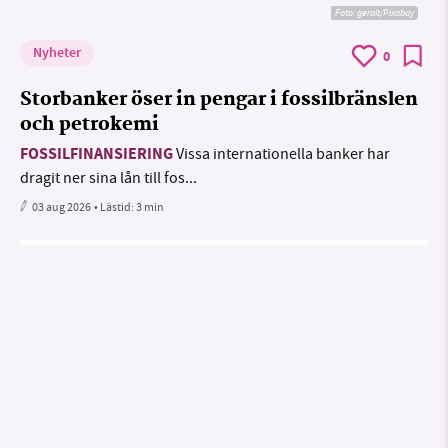
Foto:
geralt/Pixabay
Nyheter
0
Storbanker öser in pengar i fossilbränslen
och petrokemi
FOSSILFINANSIERING
Vissa internationella banker har
dragit ner sina lån till fos...
03 aug 2026
• Lästid:
3 min