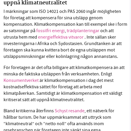
uppnå klimatneutralitet
I märkningar som ISO 14021 och PAS 2060 ingår möjligheten
för företag att kompensera för sina utsläpp genom
kompensation. Klimatkompensation kan till exempel ske i form
av satsningar på
fossilfri energi
,
trädplanteringar
och att
utrusta hem med
energieffektiva vitvaror
. Inte sällan sker
investeringarna i Afrika och Sydostasien. Grundtanken är att
företagen ska kunna kvittera bort de egna utsläppen mot
utsläppsminskningar eller kolinlagring någon annanstans.
För företagen är det ofta billigare att klimatkompensera än att
minska de faktiska utsläppen från verksamheten. Enligt
Konsumentverket
är klimatkompensation i dag det mest
kostnadseffektiva sättet för företag att arbeta med
klimatpåverkan. Samtidigt är klimatkompensation ett väldigt
kritiserat sätt att uppnå klimatneutralitet.
Bland kritikerna återfinns
Schyst resande
, ett nätverk för
hållbar turism. De har uppmärksammat att uttryck som
“klimatneutral” och “netto noll” ofta används inom
resebranschen när företagen inte sänkt sina egna