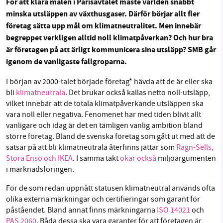
För att klara målen i Parisavtalet måste världen snabbt
minska utsläppen av växthusgaser. Därför börjar allt fler
företag sätta upp mål om klimatneutralitet. Men innebär
begreppet verkligen alltid noll klimatpåverkan? Och hur bra
Sök
Sparade inlägg
Tipsa oss
SMB kämpar för en hållbar framtid. Sedan
är företagen på att ärligt kommunicera sina utsläpp? SMB går
starten 2010 har vår ideella redaktion drivit
igenom de vanligaste fallgroparna.
miljödebatten framåt genom
Facebook
Instagram
BlueSky
nyhetsbevakning och granskningar. Nu vill vi
I början av 2000-talet började företag* hävda att de är eller ska
utveckla vårt arbete – och vi hoppas att du
bli
klimatneutrala
. Det brukar också kallas netto noll-utsläpp,
Threads
LinkedIn
vill hjälpa oss.
vilket innebär att de totala klimatpåverkande utsläppen ska
vara noll eller negativa. Fenomenet har med tiden blivit allt
Stötta vårt arbete genom att swisha en slant till
vanligare och idag är det en tämligen vanlig ambition bland
större företag. Bland de svenska företag som gått ut med att de
satsar på att bli klimatneutrala återfinns jättar som
Ragn-Sells,
1231368703
Stora Enso och IKEA
. I samma takt
ökar
också
miljöargumenten
i marknadsföringen.
Läs vad vi vill göra
För de som redan uppnått statusen klimatneutral används ofta
olika externa märkningar och certifieringar som garant för
påståendet. Bland annat finns märkningarna
ISO 14021
och
PAS 2060
. Båda dessa ska vara garanter för att företagen är