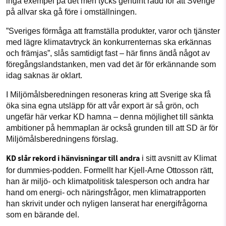
inga exempel på det men tycks genuint rädd för att Sverige
på allvar ska gå före i omställningen.
”Sveriges förmåga att framställa produkter, varor och tjänster
med lägre klimatavtryck än konkurrenternas ska erkännas
och främjas”, slås samtidigt fast – här finns ändå något av
föregångslandstanken, men vad det är för erkännande som
idag saknas är oklart.
I Miljömålsberedningen resoneras kring att Sverige ska få
öka sina egna utsläpp för att vår export är så grön, och
ungefär här verkar KD hamna – denna möjlighet till sänkta
ambitioner på hemmaplan är också grunden till att SD är för
Miljömålsberedningens förslag.
KD slår rekord i hänvisningar till andra
i sitt avsnitt av Klimat
for dummies-podden. Formellt har Kjell-Arne Ottosson rätt,
han är miljö- och klimatpolitisk talesperson och andra har
hand om energi- och näringsfrågor, men klimatrapporten
han skrivit under och nyligen lanserat har energifrågorna
som en bärande del.