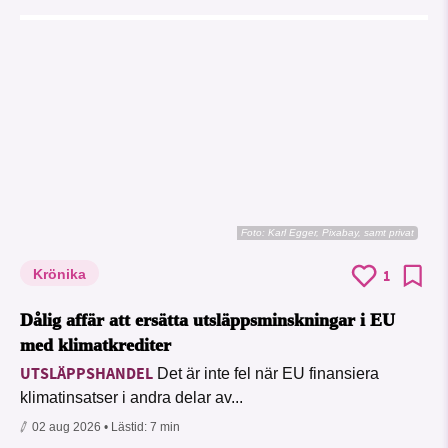
Foto:
Karl Egger, Pixabay, samt privat
Krönika
1
Dålig affär att ersätta utsläppsminskningar i EU
med klimatkrediter
UTSLÄPPSHANDEL
Det är inte fel när EU finansiera
klimatinsatser i andra delar av...
02 aug 2026
• Lästid:
7 min