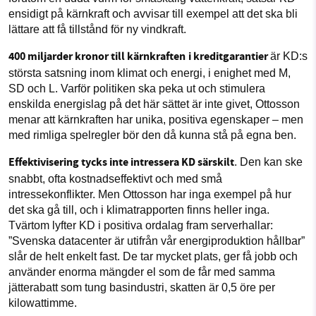
ensidigt på kärnkraft och avvisar till exempel att det ska bli
lättare att få tillstånd för ny vindkraft.
400 miljarder kronor till kärnkraften
i kreditgarantier
är KD:s
största satsning inom klimat och energi, i enighet med M,
SD och L. Varför politiken ska peka ut och stimulera
enskilda energislag på det här sättet är inte givet, Ottosson
menar att kärnkraften har unika, positiva egenskaper – men
med rimliga spelregler bör den då kunna stå på egna ben.
Effektivisering tycks inte intressera KD särskilt
. Den kan ske
snabbt, ofta kostnadseffektivt och med små
intressekonflikter. Men Ottosson har inga exempel på hur
det ska gå till, och i klimatrapporten finns heller inga.
Tvärtom lyfter KD i positiva ordalag fram serverhallar:
”Svenska datacenter är utifrån vår energiproduktion hållbar”
slår de helt enkelt fast. De tar mycket plats, ger få jobb och
använder enorma mängder el som de får med samma
jätterabatt som tung basindustri, skatten är 0,5 öre per
kilowattimme.