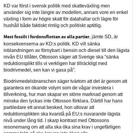
KD var först i svensk politik med skatteväxling men
använder sig inte längre av modellen, annars vore en enkel
växling i form av högre skatt för datahallar och lägre för
hushåll både faktiskt rimlig och politiskt aptitlig.
Mest fossilt i fordonsflottan av alla partier
, jämte SD, är
konsekvenserna av KD:s politik. KD vill sänka
inblandningen av förnybart i bensin och diesel till den lägsta
nivån EU tillåter, Ottosson säger att Sverige ska ”sänka
reduktionsplikt tills vi verkligen har tillräckligt med
biodrivmedel, sen kan vi gasa på”.
Biodrivmedelsbranschen säger tvärtom att det är genom att
garantera en ökande volym som de vågar investera i
tillverkning, hur man skapar en större marknad genom att
minska den lyckas inte Ottosson förklara. Därtill har hans
partiledare ett annat besked, hon utlovar att
reduktionsplikten ska kvarstå på EU:s nuvarande lägsta
nivå under lång tid. I skarp kontrast med Ottossons
resonemang om att alla ska öka sina krav i ungefärligen