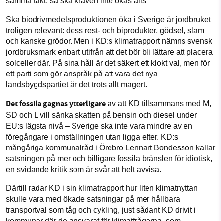
samma takt, så ska kraven inte ökas alls.
Ska biodrivmedelsproduktionen öka i Sverige är jordbruket
troligen relevant: dess rest- och biprodukter, gödsel, slam
och kanske grödor. Men i KD:s klimatrapport nämns svensk
jordbruksmark enbart utifrån att det bör bli lättare att placera
solceller där. På sina håll är det säkert ett klokt val, men för
ett parti som gör anspråk på att vara det nya
landsbygdspartiet är det trots allt magert.
Det fossila gagnas ytterligare
av att KD tillsammans med M,
SD och L vill sänka skatten på bensin och diesel under
EU:s lägsta nivå – Sverige ska inte vara mindre av en
föregångare i omställningen utan ligga efter. KD:s
mångåriga kommunalråd i Örebro Lennart Bondesson kallar
satsningen på mer och billigare fossila bränslen för idiotisk,
en svidande kritik som är svår att helt avvisa.
Därtill radar KD i sin klimatrapport hur liten klimatnyttan
skulle vara med ökade satsningar på mer hållbara
transportval som tåg och cykling, just sådant KD drivit i
kommuner där de ansvarat för klimatfrågorna, som