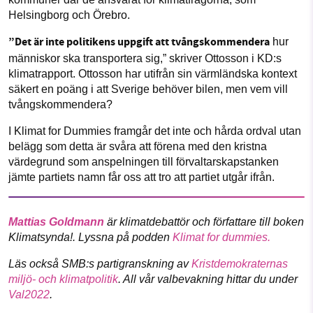
Helsingborg och Örebro.
”Det är inte politikens uppgift att tvångskommendera
hur
människor ska transportera sig,” skriver Ottosson i KD:s
klimatrapport. Ottosson har utifrån sin värmländska kontext
säkert en poäng i att Sverige behöver bilen, men vem vill
tvångskommendera?
I Klimat for Dummies framgår det inte och hårda ordval utan
belägg som detta är svåra att förena med den kristna
värdegrund som anspelningen till förvaltarskapstanken
jämte partiets namn får oss att tro att partiet utgår ifrån.
Mattias Goldmann
är klimatdebattör och författare till boken
Klimatsynda!. Lyssna på podden
Klimat for dummies.
Läs också SMB:s partigranskning av
Kristdemokraternas
miljö- och klimatpolitik
. All vår valbevakning hittar du under
Val2022
.