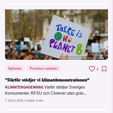
Foto:
Kevin Snyman/Pixabay Licence
Nyheter
Positiva nyheter
2
”Därför stödjer vi klimatdemonstrationen”
KLIMATENGAGEMANG
Varför stödjer Sveriges
Konsumenter, RFSU och Clowner utan grän...
29 jul 2026
• Lästid:
4 min