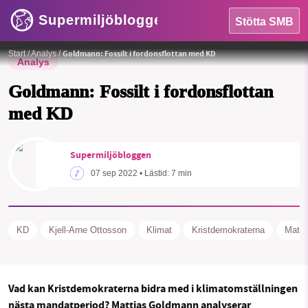
Supermiljöbloggen
Stötta SMB
Foto: Mattias Goldmann
Goldmann: Fossilt i fordonsflottan med KD
Start
/
Analys
/
Analys
Goldmann: Fossilt i fordonsflottan
med KD
Supermiljöbloggen
SMB kämpar för en hållbar framtid. Sedan
07 sep 2022
• Lästid:
7 min
HEM
starten 2010 har vår ideella redaktion
drivit miljödebatten framåt genom
OMRÅDEN
nyhetsbevakning och granskningar. Nu
KD
Kjell-Arne Ottosson
Klimat
Kristdemokraterna
Matti
vill vi utveckla vårt arbete – och vi
MILJÖFAKTA
hoppas att du vill hjälpa oss.
OM OSS
Stötta vårt arbete genom att swisha en slant till
Vad kan Kristdemokraterna bidra med i klimatomställningen
nästa mandatperiod?
Mattias Goldmann analyserar