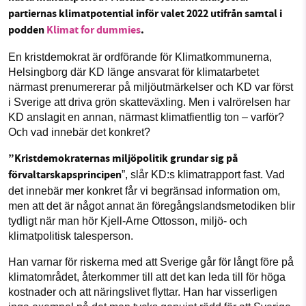
1231368703
partiernas klimatpotential inför valet 2022 utifrån samtal i
Sök
Sparade inlägg
Tipsa oss
podden
Klimat for dummies
.
Läs vad vi vill göra
En kristdemokrat är ordförande för Klimatkommunerna,
Facebook
Instagram
BlueSky
Helsingborg där KD länge ansvarat för klimatarbetet
närmast prenumererar på miljöutmärkelser och KD var först
Threads
LinkedIn
i Sverige att driva grön skatteväxling. Men i valrörelsen har
KD anslagit en annan, närmast klimatfientlig ton – varför?
Och vad innebär det konkret?
”Kristdemokraternas miljöpolitik grundar sig på
förvaltarskapsprincipen
”, slår KD:s klimatrapport fast. Vad
det innebär mer konkret får vi begränsad information om,
men att det är något annat än föregångslandsmetodiken blir
tydligt när man hör Kjell-Arne Ottosson, miljö- och
klimatpolitisk talesperson.
Han varnar för riskerna med att Sverige går för långt före på
klimatområdet, återkommer till att det kan leda till för höga
kostnader och att näringslivet flyttar. Han har visserligen