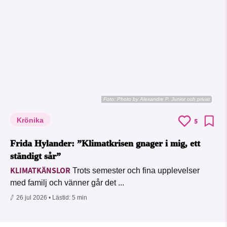
Foto:
Photo by Alexandre P. Junior och privat
Krönika
5
Frida Hylander: ”Klimatkrisen gnager i mig, ett
ständigt sår”
KLIMATKÄNSLOR
Trots semester och fina upplevelser
med familj och vänner går det ...
26 jul 2026
• Lästid:
5 min