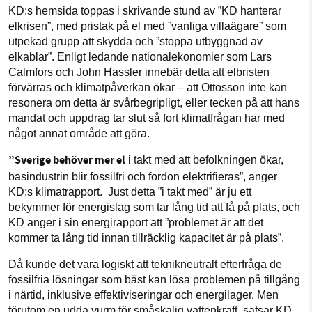
KD:s hemsida toppas i skrivande stund av ”KD hanterar
elkrisen”, med pristak på el med ”vanliga villaägare” som
utpekad grupp att skydda och ”stoppa utbyggnad av
elkablar”. Enligt ledande nationalekonomier som Lars
Calmfors och John Hassler innebär detta att elbristen
förvärras och klimatpåverkan ökar – att Ottosson inte kan
resonera om detta är svårbegripligt, eller tecken på att hans
mandat och uppdrag tar slut så fort klimatfrågan har med
något annat område att göra.
”Sverige behöver mer el
i takt med att befolkningen ökar,
basindustrin blir fossilfri och fordon elektrifieras”, anger
KD:s klimatrapport. Just detta ”i takt med” är ju ett
bekymmer för energislag som tar lång tid att få på plats, och
KD anger i sin energirapport att ”problemet är att det
kommer ta lång tid innan tillräcklig kapacitet är på plats”.
Då kunde det vara logiskt att teknikneutralt efterfråga de
fossilfria lösningar som bäst kan lösa problemen på tillgång
i närtid, inklusive effektiviseringar och energilager. Men
förutom en udda vurm för småskalig vattenkraft, satsar KD