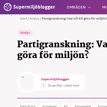
Supermiljöbloggen
OMRÅDEN
MI
Start
/
Analys
/
Partigranskning: Vad vill KD göra för miljön
Shift + S
Analys
Partigranskning: Va
göra för miljön?
Supermiljöbloggen
02 sep 2022
• Lästid:
4 min
Ebba Busch
granskning
KD
Klimatpolitik
Konsu