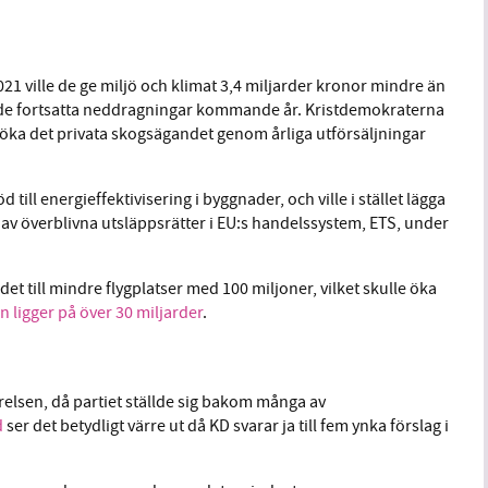
21 ville de ge miljö och klimat 3,4 miljarder kronor mindre än
erade fortsatta neddragningar kommande år. Kristdemokraterna
e öka det privata skogsägandet genom årliga utförsäljningar
till energieffektivisering i byggnader, och ville i stället lägga
 av överblivna utsläppsrätter i EU:s handelssystem, ETS, under
det till mindre flygplatser med 100 miljoner, vilket skulle öka
en ligger på över 30 miljarder
.
örelsen, då partiet ställde sig bakom många av
d
ser det betydligt värre ut då KD svarar ja till fem ynka förslag i