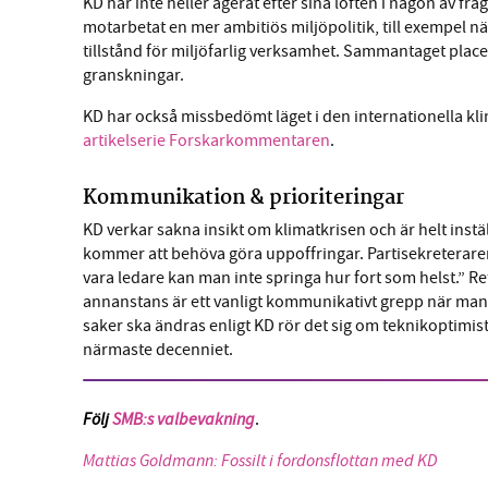
KD har inte heller agerat efter sina löften i någon av
motarbetat en mer ambitiös miljöpolitik, till exempel när
tillstånd för miljöfarlig verksamhet. Sammantaget plac
granskningar.
KD har också missbedömt läget i den internationella klim
artikelserie Forskarkommentaren
.
Kommunikation & prioriteringar
KD verkar sakna insikt om klimatkrisen och är helt instä
kommer att behöva göra uppoffringar. Partisekreterare
vara ledare kan man inte springa hur fort som helst.” R
annanstans är ett vanligt kommunikativt grepp när man e
saker ska ändras enligt KD rör det sig om teknikoptim
närmaste decenniet.
Följ
SMB:s valbevakning
.
Mattias Goldmann: Fossilt i fordonsflottan med KD