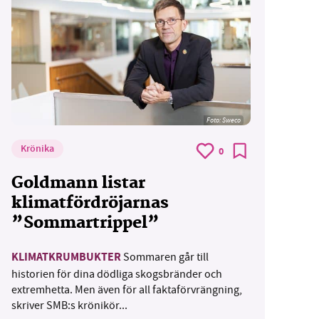
Foto: Sweco
Krönika
0
Goldmann listar
klimatfördröjarnas
”Sommartrippel”
KLIMATKRUMBUKTER
Sommaren går till
historien för dina dödliga skogsbränder och
extremhetta. Men även för all faktaförvrängning,
skriver SMB:s krönikör...