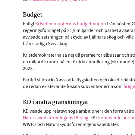
Källor:
Naturskyddsföreningen
,
Di,
DN
&
WWF
.
Budget
Enligt
Kristdemokraternas budgetmotion
från hösten 20
regeringsförslaget på 21,9 miljarder och partiet avis
avvisade satsningen på skydd av fjällnära skog och vill
från statliga Sveaskog.
Kristdemokraterna sa nej till premie för elbussar och stöd 
en miljard kronor på en förtida annullering (skrotande)
2022.
Partiet ville också avskaffa flygskatten och öka direktstö
de redan existerande fossila subventionerna som
årlig
KD i andra granskningar
KD visade upp relativt höga ambitioner i den förra valr
Naturskyddsföreningens förslag
. För
kommande perio
WWF:s och Naturskyddsföreningens valenkäter.