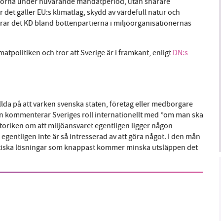
 frågorna under nuvarande mandatperiod, utan snarare
 det gäller EU:s klimatlag, skydd av värdefull natur och
erar det KD bland bottenpartierna i miljöorganisationernas
atpolitiken och tror att Sverige är i framkant, enligt
DN:s
llda på att varken svenska staten, företag eller medborgare
n kommenterar Sveriges roll internationellt med ”om man ska
etoriken om att miljöansvaret egentligen ligger någon
gentligen inte är så intresserad av att göra något. I den mån
istiska lösningar som knappast kommer minska utsläppen det