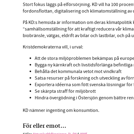
Stort fokus läggs på elförsörjning. KD vill ha 100 procent 
fordonsflottan, digitalisering och klimatomställning av
På KD:s hemsida är information om deras klimatpolitik k
“samhällsomställning för att kraftigt reducera vår klim
biobränsle, vätgas, eldrift av bilar och lastbilar, och på
Kristdemokraterna vill, i urval:
Att de stora miljöproblemen bekämpas på europei
Bygga ny kärnkraft och livstidsförlänga befintliga
Behålla det kommunala vetot mot vindkraft
Satsa resurser på forskning och utveckling av fö
Exportera idéerna som fött svenska lösningar för f
Se skärpta straff för miljöbrott
Hindra övergödning i Östersjön genom bättre re
KD nämner ingenting om konsumtion.
För eller emot…