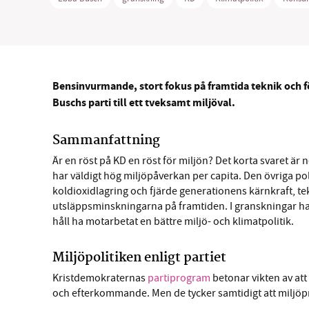
Bensinvurmande,
stort fokus på framtida teknik
och
f
SM
Buschs parti till ett tveksamt miljöval.
nyhe
Sammanfattning
Är en röst på KD en röst för miljön? Det korta svaret är ne
har väldigt hög miljöpåverkan per capita. Den övriga po
koldioxidlagring och fjärde generationens kärnkraft, te
utsläppsminskningarna på framtiden. I granskningar ha
håll ha motarbetat en bättre miljö- och klimatpolitik.
Miljöpolitiken enligt partiet
Kristdemokraternas
partiprogram
betonar vikten av att
och efterkommande. Men de tycker samtidigt att miljöp