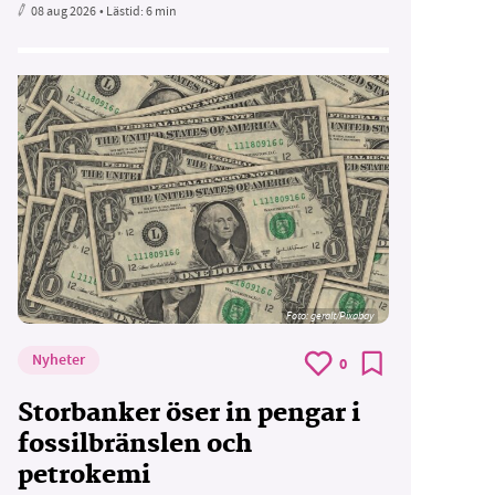
08 aug 2026
• Lästid:
6 min
Foto:
geralt/Pixabay
Nyheter
0
Storbanker öser in pengar i
fossilbränslen och
petrokemi