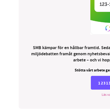
SMB kämpar för en hållbar framtid. Sedan
miljödebatten framåt genom nyhetsbevakni
arbete – och vi hopp
Stötta vårt arbete ge
1231
Läs va