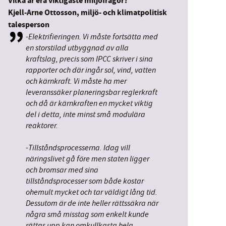
Vilka är era viktigaste miljöfrågor?
Kjell-Arne Ottosson,
miljö- och klimatpolitisk
talesperson
-Elektrifieringen. Vi måste fortsätta med
en storstilad utbyggnad av alla
kraftslag, precis som IPCC skriver i sina
rapporter och där ingår sol, vind, vatten
och kärnkraft. Vi måste ha mer
leveranssäker planeringsbar reglerkraft
och då är kärnkraften en mycket viktig
del i detta, inte minst små modulära
reaktorer.
-Tillståndsprocesserna. Idag vill
näringslivet gå före men staten ligger
och bromsar med sina
tillståndsprocesser som både kostar
ohemult mycket och tar väldigt lång tid.
Dessutom är de inte heller rättssäkra när
några små misstag som enkelt kunde
rättas upp kan omkullkasta hela