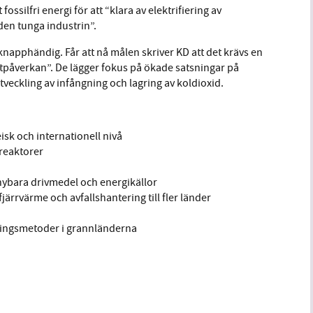
fossilfri energi för att “klara av elektrifiering av
 den tunga industrin”.
napphändig. Får att nå målen skriver KD att det krävs en
atpåverkan”. De lägger fokus på ökade satsningar på
 utveckling av infångning och lagring av koldioxid.
sk och internationell nivå
 reaktorer
rnybara drivmedel och energikällor
järrvärme och avfallshantering till fler länder
ningsmetoder i grannländerna