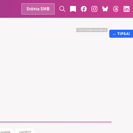
Stötta SMB
Foto: Kristdemokraterna
←
TIPSA!
politik
val2022