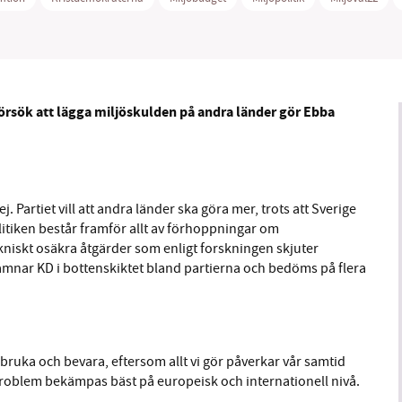
örsök att lägga miljöskulden på andra länder gör Ebba
B kämpar för en hållbar framtid. Sedan starten 2010 har 
ideella redaktion drivit miljödebatten framåt genom
tsbevakning och granskningar. Nu vill vi utveckla vårt arb
och vi hoppas att du vill hjälpa oss.
j. Partiet vill att andra länder ska göra mer, trots att Sverige
Stötta vårt arbete genom att swisha en slant till
litiken består framför allt av förhoppningar om
kniskt osäkra åtgärder som enligt forskningen skjuter
1231368703
mnar KD i bottenskiktet bland partierna och bedöms på flera
Läs vad vi vill göra
 bruka och bevara, eftersom allt vi gör påverkar vår samtid
roblem bekämpas bäst på europeisk och internationell nivå.