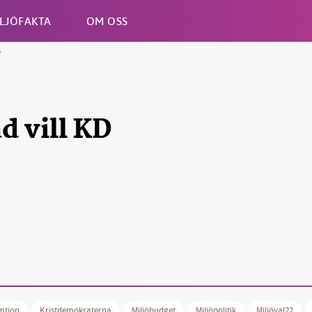
LJÖFAKTA
OM OSS
?
Esc
d vill KD
mtion
Kristdemokraterna
Miljöbudget
Miljöpolitik
Miljöval22