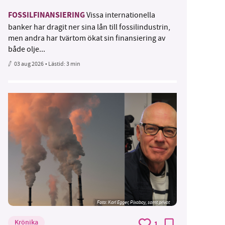
FOSSILFINANSIERING
Vissa internationella
banker har dragit ner sina lån till fossilindustrin,
men andra har tvärtom ökat sin finansiering av
både olje...
03 aug 2026
• Lästid:
3 min
Foto:
Karl Egger, Pixabay, samt privat
Krönika