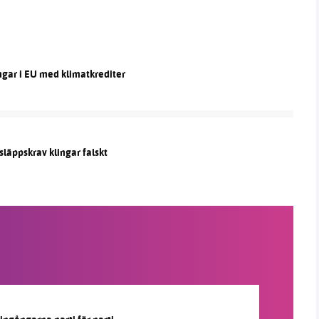
ngar i EU med klimatkrediter
släppskrav klingar falskt