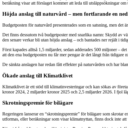
beräkning visar att förslaget kommer att leda till utsläppsökningar om 
Höjda anslag till naturvård – men fortfarande en ne
Budgetposten för naturvård presenterades som en satsning, men det är
Det finns dessutom två budgetposter med snarlika namn: Skydd av vär
den senare verkar bli utan höjda anslag – och bantades ner rejält i tid
Först kapades alltså 1,5 miljarder, sedan adderades 500 miljoner – de
att den ena budgetposten nu får mer pengar är det långt från tidigare niv
De sänkta anslagen har redan fått effekter på naturvården och har blan
Ökade anslag till Klimatklivet
Klimatklivet är ett stöd till klimatinvesteringar och kan sökas av för
kronor 2024, 2 miljarder kronor 2025 och 2,5 miljarder 2026. I fjol lå
Skrotningspremie för bilägare
Regeringen lanserar en “skrotningspremie” för bilägare som skrotar en 
utformas, eller beräkningar som visar klimatnyttan, finns dock inte att