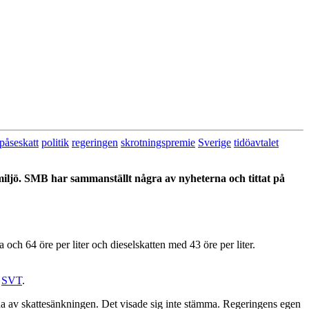
tpåseskatt
politik
regeringen
skrotningspremie
Sverige
tidöavtalet
iljö. SMB har sammanställt några av nyheterna och tittat på
h 64 öre per liter och dieselskatten med 43 öre per liter.
r
SVT
.
rna av skattesänkningen. Det visade sig inte stämma. Regeringens egen