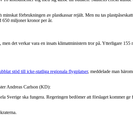
h minskat förbrukningen av plastkassar rejält. Men nu tas plastpåseskatt
 650 miljoner kronor per år.
, men det verkar vara en insats klimatministern tror på. Ytterligare 155
ubblat stöd till icke-statliga regionala flygplatser
, meddelade man häromdag
ister Andreas Carlson (KD):
 hela Sverige ska fungera. Regeringen bedömer att förslaget kommer ge fö
kraterna.