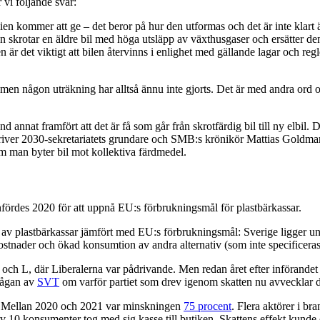
 vi följande svar:
mien kommer att ge – det beror på hur den utformas och det är inte klart
n skrotar en äldre bil med höga utsläpp av växthusgaser och ersätter 
n är det viktigt att bilen återvinns i enlighet med gällande lagar och reg
, men någon uträkning har alltså ännu inte gjorts. Det är med andra ord o
land annat framfört att det är få som går från skrotfärdig bil till ny elbi
iver 2030-sekretariatets grundare och SMB:s krönikör Mattias Goldman
 om man byter bil mot kollektiva färdmedel.
nfördes 2020 för att uppnå EU:s förbrukningsmål för plastbärkassar.
av plastbärkassar jämfört med EU:s förbrukningsmål: Sverige ligger un
ostnader och ökad konsumtion av andra alternativ (som inte specificera
 C och L, där Liberalerna var pådrivande. Men redan året efter införande
rågan av
SVT
om varför partiet som drev igenom skatten nu avvecklar d
lt. Mellan 2020 och 2021 var minskningen
75 procent
. Flera aktörer i br
 10 konsumenter tog med sig kasse till butiken. Skattens effekt kunde 