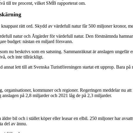
två till tre procent, vilket SMB rapporterat om.
dskärning
 knappast rätt ord. Skydd av värdefull natur får 500 miljoner kronor, 
defull natur och Åtgärder för värdefull natur. Den förstnämnda hamnar
igare budget: nästan en miljard försvann.
t som nu beskrivs som en satsning. Sammanräknat är anslagen ungefär en 
å, och inte tillräckligt.
d annat lett till att Svenska Turistföreningen startat ett upprop. Bara 
etag, organisationer, kommuner och regioner. Regeringen meddelar nu att 
g anslagen på 2,8 miljarder och 2021 låg de på 2,3 miljarder.
äldre bil och i stället köper eller leasar en elbil. 250 miljoner har av
 ta del av ännu.