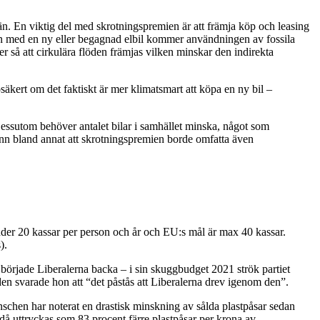
 än. En viktig del med skrotningspremien är att främja köp och leasing
den med en ny eller begagnad elbil kommer användningen av fossila
ler så att cirkulära flöden främjas vilken minskar den indirekta
säkert om det faktiskt är mer klimatsmart att köpa en ny bil –
l. Dessutom behöver antalet bilar i samhället minska, något som
n bland annat att skrotningspremien borde omfatta även
der 20 kassar per person och år och EU:s mål är max 40 kassar.
s).
t började Liberalerna backa – i sin skuggbudget 2021 strök partiet
en svarade hon att “det påstås att Liberalerna drev igenom den”.
anschen har noterat en drastisk minskning av sålda plastpåsar sedan
då uttryckas som 83 procent färre plastpåsar per krona av