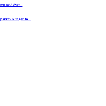
emu med över...
skrav klingar fa...