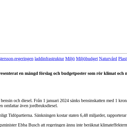
stersson-regeringen
laddinfrastruktur
Miljö
Miljöbudget
Naturvård
Plas
senterat en mängd förslag och budgetposter som rör klimat och m
nsin och diesel. Från 1 januari 2024 sänks bensinskatten med 1 krona oc
n omfattar även jordbruksdiesel.
ligt Tidöpartierna. Sänkningen kostar staten 6,48 miljarder, rapportera
ngsminister Ebba Busch att regeringen ännu inte beräknat klimateffekte