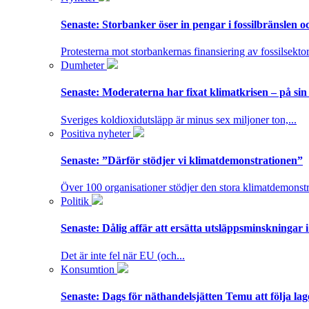
Senaste:
Storbanker öser in pengar i fossilbränslen 
Protesterna mot storbankernas finansiering av fossilsektor
Dumheter
Senaste:
Moderaterna har fixat klimatkrisen – på sin
Sveriges koldioxidutsläpp är minus sex miljoner ton,...
Positiva nyheter
Senaste:
”Därför stödjer vi klimatdemonstrationen”
Över 100 organisationer stödjer den stora klimatdemonstr
Politik
Senaste:
Dålig affär att ersätta utsläppsminskningar 
Det är inte fel när EU (och...
Konsumtion
Senaste:
Dags för näthandelsjätten Temu att följa la