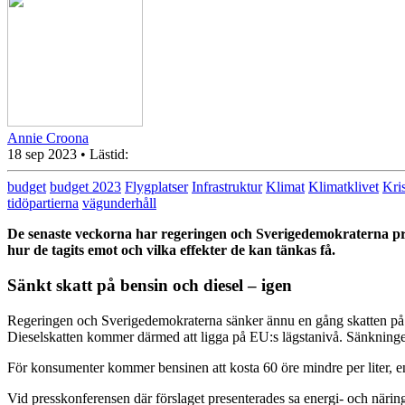
Annie Croona
18 sep 2023
• Lästid:
budget
budget 2023
Flygplatser
Infrastruktur
Klimat
Klimatklivet
Kri
tidöpartierna
vägunderhåll
De senaste veckorna har regeringen och Sverigedemokraterna pre
hur de tagits emot och vilka effekter de kan tänkas få.
Sänkt skatt på bensin och diesel – igen
Regeringen och Sverigedemokraterna sänker ännu en gång skatten på be
Dieselskatten kommer därmed att ligga på EU:s lägstanivå. Sänkninge
För konsumenter kommer bensinen att kosta 60 öre mindre per liter, en
Vid presskonferensen där förslaget presenterades sa energi- och näri