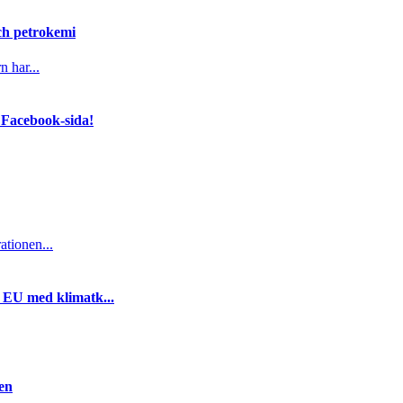
och petrokemi
n har...
 Facebook-sida!
ationen...
i EU med klimatk...
gen