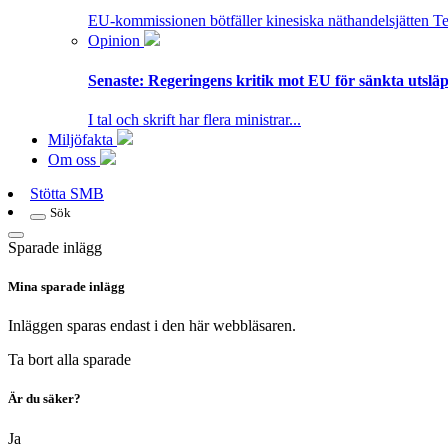
EU-kommissionen bötfäller kinesiska näthandelsjätten T
Opinion
Senaste:
Regeringens kritik mot EU för sänkta utsläpp
I tal och skrift har flera ministrar...
Miljöfakta
Om oss
Stötta SMB
Sök
Sparade inlägg
Mina sparade inlägg
Inläggen sparas endast i den här webbläsaren.
Ta bort alla sparade
Är du säker?
Ja