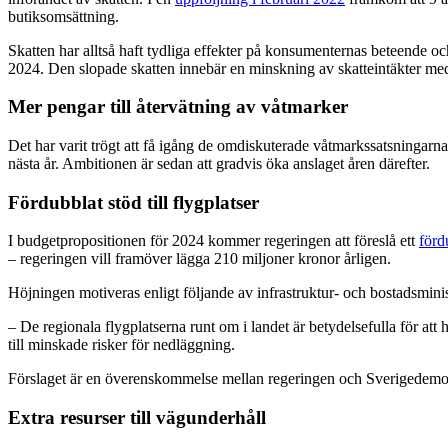
butiksomsättning.
Skatten har alltså haft tydliga effekter på konsumenternas beteende oc
2024. Den slopade skatten innebär en minskning av skatteintäkter med
Mer pengar till återvätning av våtmarker
Det har varit trögt att få igång de omdiskuterade våtmarkssatsningarna
nästa år. Ambitionen är sedan att gradvis öka anslaget åren därefter.
Fördubblat stöd till flygplatser
I budgetpropositionen för 2024 kommer regeringen att föreslå ett
förd
– regeringen vill framöver lägga 210 miljoner kronor årligen.
Höjningen motiveras enligt följande av infrastruktur- och bostadsmin
– De regionala flygplatserna runt om i landet är betydelsefulla för att
till minskade risker för nedläggning.
Förslaget är en överenskommelse mellan regeringen och Sverigedemo
Extra resurser till vägunderhåll