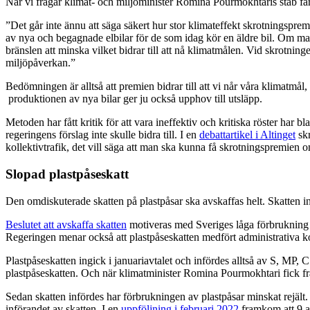
När vi frågar klimat- och miljöminister Romina Pourmokhtaris stab får
”Det går inte ännu att säga säkert hur stor klimateffekt skrotningspre
av nya och begagnade elbilar för de som idag kör en äldre bil. Om ma
bränslen att minska vilket bidrar till att nå klimatmålen. Vid skrotninge
miljöpåverkan.”
Bedömningen är alltså att premien bidrar till att vi når våra klimatmål
produktionen av nya bilar ger ju också upphov till utsläpp.
Metoden har fått kritik för att vara ineffektiv och kritiska röster har b
regeringens förslag inte skulle bidra till. I en
debattartikel i Altinget
skr
kollektivtrafik, det vill säga att man ska kunna få skrotningspremien
Slopad plastpåseskatt
Den omdiskuterade skatten på plastpåsar ska avskaffas helt. Skatten i
Beslutet att avskaffa skatten
motiveras med Sveriges låga förbrukning 
Regeringen menar också att plastpåseskatten medfört administrativa k
Plastpåseskatten ingick i januariavtalet och infördes alltså av S, MP,
plastpåseskatten. Och när klimatminister Romina Pourmokhtari fick f
Sedan skatten infördes har förbrukningen av plastpåsar minskat rejä
införandet av skatten. I en
uppföljning i februari 2022
framkom att 9 av