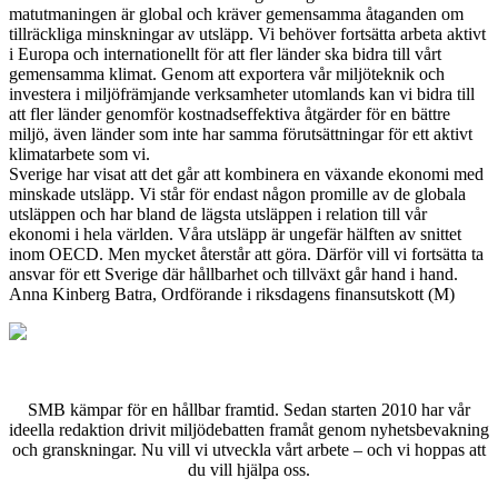
ma­tut­ma­ning­en är global och kräver gemensamma åtaganden om
till­räck­li­ga minsk­ning­ar av utsläpp. Vi behöver fortsätta arbeta aktivt
i Europa och internationellt för att fler länder ska bidra till vårt
gemensamma klimat. Genom att exportera vår miljöteknik och
investera i miljöfrämjande verksamheter utomlands kan vi bidra till
att fler länder genomför kostnadseffektiva åtgärder för en bättre
miljö, även länder som inte har samma förutsättningar för ett aktivt
klimatarbete som vi.
Sverige har visat att det går att kombinera en växande ekonomi med
minskade utsläpp. Vi står för endast någon promille av de globala
utsläppen och har bland de lägsta utsläppen i relation till vår
ekonomi i hela världen. Våra utsläpp är ungefär hälften av snittet
inom OECD. Men mycket återstår att göra. Därför vill vi fortsätta ta
ansvar för ett Sverige där hållbarhet och tillväxt går hand i hand.
Anna Kinberg Batra, Ordförande i riksdagens finansutskott (M)
SMB kämpar för en hållbar framtid. Sedan starten 2010 har vår
ideella redaktion drivit miljödebatten framåt genom nyhetsbevakning
och granskningar. Nu vill vi utveckla vårt arbete – och vi hoppas att
du vill hjälpa oss.