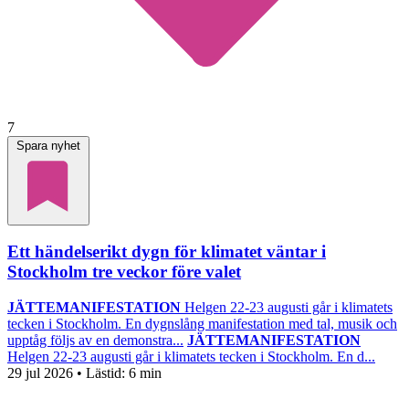
7
Spara nyhet
Ett händelserikt dygn för klimatet väntar i
Stockholm tre veckor före valet
JÄTTEMANIFESTATION
Helgen 22-23 augusti går i klimatets
tecken i Stockholm. En dygnslång manifestation med tal, musik och
upptåg följs av en demonstra...
JÄTTEMANIFESTATION
Helgen 22-23 augusti går i klimatets tecken i Stockholm. En d...
29 jul 2026
• Lästid:
6 min