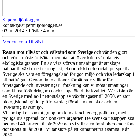
Supermiljöbloggen
kontakt@supermiljobloggen.se
03 jul 2014
• Lästid:
4 min
Moderaterna
Tillväxt
Resan mot tillväxt och välstånd som Sverige
och världen gjort –
och gör – måste fortsätta, men utan att överskrida vår planets
ekologiska gränser. En av våra största utmaningar är att skapa
hållbar tillväxt ur ett ekologiskt, ekonomiskt och socialt perspektiv.
Sverige ska vara ett föregångsland för god miljö och visa ledarskap i
klimatfrågan. Genom innovationer, förbättrade villkor för
företagande och investeringar i forskning kan vi möta utmaningar
som klimatförändringarna och skapa ökad livskvalitet. Vår vision är
ett Sverige med noll nettoutsläpp av växthusgaser till 2050, en stor
biologisk mångfald, giftfri vardag för alla människor och en
livskraftig havsmiljö.
Vi har tagit ett samlat grepp om klimat- och ener­gi­po­li­tiken, med
tydliga ut­släpps­mål och konkreta åtgärder. De svenska utsläppen ska
ned med 40 procent till år 2020 och vi vill se en fos­si­lo­be­ro­en­de for­
dons­flot­ta till år 2030. Vi tar sikte på ett kli­mat­ne­utralt samhälle år
2050.