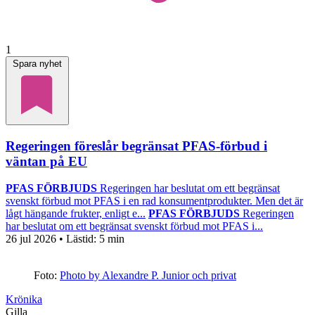
1
Spara nyhet
Regeringen föreslår begränsat PFAS-förbud i
väntan på EU
PFAS FÖRBJUDS
Regeringen har beslutat om ett begränsat
svenskt förbud mot PFAS i en rad konsumentprodukter. Men det är
lågt hängande frukter, enligt e...
PFAS FÖRBJUDS
Regeringen
har beslutat om ett begränsat svenskt förbud mot PFAS i...
26 jul 2026
• Lästid:
5 min
Foto:
Photo by Alexandre P. Junior och privat
Krönika
Gilla