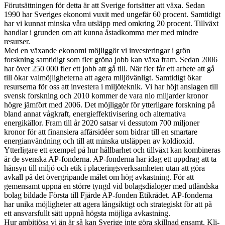
Förutsättningen för detta är att Sverige fortsätter att växa. Sedan
1990 har Sveriges ekonomi vuxit med ungefär 60 procent. Samtidigt
har vi kunnat minska våra utsläpp med omkring 20 procent. Tillväxt
handlar i grunden om att kunna åstadkomma mer med mindre
resurser.
Med en växande ekonomi möjliggör vi investeringar i grön
forskning samtidigt som fler gröna jobb kan växa fram. Sedan 2006
har över 250 000 fler ett jobb att gå till. När fler får ett arbete att gå
till ökar valmöjligheterna att agera miljövänligt. Samtidigt ökar
resurserna för oss att investera i miljöteknik. Vi har höjt anslagen till
svensk forskning och 2010 kommer de vara nio miljarder kronor
högre jämfört med 2006. Det möjliggör för ytterligare forskning på
bland annat vågkraft, energieffektivisering och alternativa
energikällor. Fram till år 2020 satsar vi dessutom 700 miljoner
kronor för att finansiera affärsidéer som bidrar till en smartare
energianvändning och till att minska utsläppen av koldioxid.
Ytterligare ett exempel på hur hållbarhet och tillväxt kan kombineras
är de svenska AP-fonderna. AP-fonderna har idag ett uppdrag att ta
hänsyn till miljö och etik i placeringsverksamheten utan att göra
avkall på det övergripande målet om hög avkastning. För att
gemensamt uppnå en större tyngd vid bolagsdialoger med utländska
bolag bildade Första till Fjärde AP-fonden Etikrådet. AP-fonderna
har unika möjligheter att agera långsiktigt och strategiskt för att på
ett ansvarsfullt sätt uppnå högsta möjliga avkastning.
Hur ambitiösa vi än är så kan Sverige inte göra skillnad ensamt. Kli­