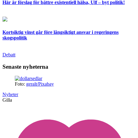
Här är förslag för bättre existentiell hälsa, Ulf – byt politik!
Kortsiktig vinst går före långsiktigt ansvar i regeringens
skogspolitik
Debatt
Senaste nyheterna
Foto:
geralt/Pixabay
Nyheter
Gilla