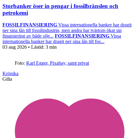
Storbanker öser in pengar i fossilbränslen och
petrokemi
FOSSILFINANSIERING
Vissa internationella banker har dragit
ner sina lån till fossilindustrin, men andra har tvärtom ökat sin
finansiering av både olje...
FOSSILFINANSIERING
Vissa
internationella banker har dragit ner sina lån till fos...
03 aug 2026
• Lästid:
3 min
Foto:
Karl Egger, Pixabay, samt privat
Krönika
Gilla