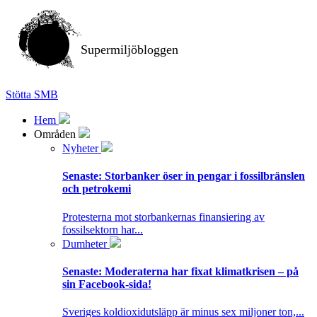
Supermiljöbloggen
Stötta SMB
Hem
Områden
Nyheter
Senaste:
Storbanker öser in pengar i fossilbränslen
och petrokemi
Protesterna mot storbankernas finansiering av
fossilsektorn har...
Dumheter
Senaste:
Moderaterna har fixat klimatkrisen – på
sin Facebook-sida!
Sveriges koldioxidutsläpp är minus sex miljoner ton,...