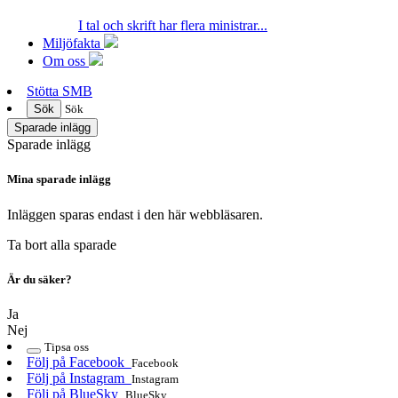
I tal och skrift har flera ministrar...
Miljöfakta
Om oss
Stötta SMB
Sök
Sök
Sparade inlägg
Sparade inlägg
Mina sparade inlägg
Inläggen sparas endast i den här webbläsaren.
Ta bort alla sparade
Är du säker?
Ja
Nej
Tipsa oss
Följ på Facebook
Facebook
Följ på Instagram
Instagram
Följ på BlueSky
BlueSky