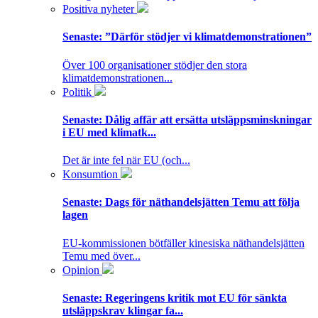
Positiva nyheter
Senaste:
”Därför stödjer vi klimatdemonstrationen”
Över 100 organisationer stödjer den stora
klimatdemonstrationen...
Politik
Senaste:
Dålig affär att ersätta utsläppsminskningar
i EU med klimatk...
Det är inte fel när EU (och...
Konsumtion
Senaste:
Dags för näthandelsjätten Temu att följa
lagen
EU-kommissionen bötfäller kinesiska näthandelsjätten
Temu med över...
Opinion
Senaste:
Regeringens kritik mot EU för sänkta
utsläppskrav klingar fa...