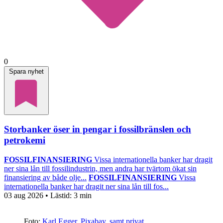
0
Spara nyhet
Storbanker öser in pengar i fossilbränslen och
petrokemi
FOSSILFINANSIERING
Vissa internationella banker har dragit
ner sina lån till fossilindustrin, men andra har tvärtom ökat sin
finansiering av både olje...
FOSSILFINANSIERING
Vissa
internationella banker har dragit ner sina lån till fos...
03 aug 2026
• Lästid:
3 min
Foto:
Karl Egger, Pixabay, samt privat