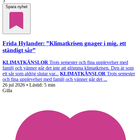
5
Spara nyhet
Frida Hylander: ”Klimatkrisen gnager i mig, ett
ständigt sår”
KLIMATKÄNSLOR
Trots semester och fina upplevelser med
familj och vänner går det inte att glömma klimatkrisen. Den är som
ett sår som aldrig slutar var...
KLIMATKÄNSLOR
Trots semester
och fina upplevelser med familj och vänner går det ...
26 jul 2026
• Lästid:
5 min
Gilla