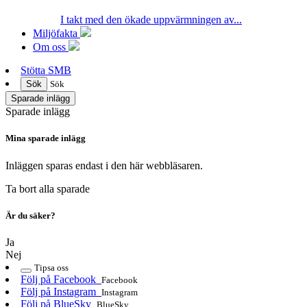
I takt med den ökade uppvärmningen av...
Miljöfakta
Om oss
Stötta SMB
Sök
Sök
Sparade inlägg
Sparade inlägg
Mina sparade inlägg
Inläggen sparas endast i den här webbläsaren.
Ta bort alla sparade
Är du säker?
Ja
Nej
Tipsa oss
Följ på Facebook
Facebook
Följ på Instagram
Instagram
Följ på BlueSky
BlueSky