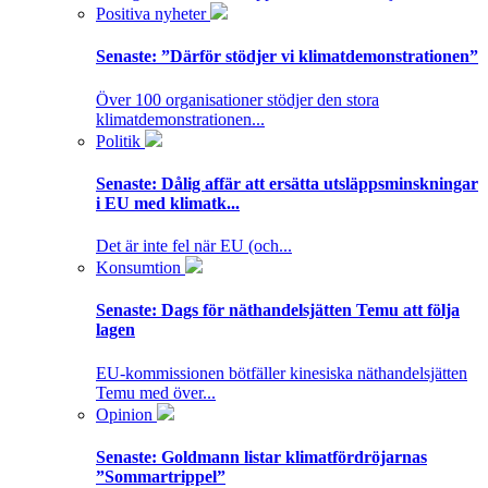
Positiva nyheter
Senaste:
”Därför stödjer vi klimatdemonstrationen”
Över 100 organisationer stödjer den stora
klimatdemonstrationen...
Politik
Senaste:
Dålig affär att ersätta utsläppsminskningar
i EU med klimatk...
Det är inte fel när EU (och...
Konsumtion
Senaste:
Dags för näthandelsjätten Temu att följa
lagen
EU-kommissionen bötfäller kinesiska näthandelsjätten
Temu med över...
Opinion
Senaste:
Goldmann listar klimatfördröjarnas
”Sommartrippel”