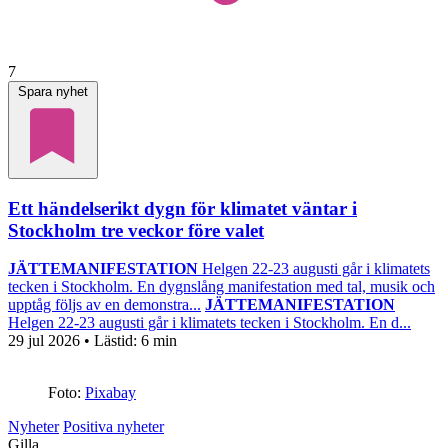
7
Spara nyhet
Ett händelserikt dygn för klimatet väntar i
Stockholm tre veckor före valet
JÄTTEMANIFESTATION
Helgen 22-23 augusti går i klimatets
tecken i Stockholm. En dygnslång manifestation med tal, musik och
upptåg följs av en demonstra...
JÄTTEMANIFESTATION
Helgen 22-23 augusti går i klimatets tecken i Stockholm. En d...
29 jul 2026
• Lästid:
6 min
Foto:
Pixabay
Nyheter
Positiva nyheter
Gilla