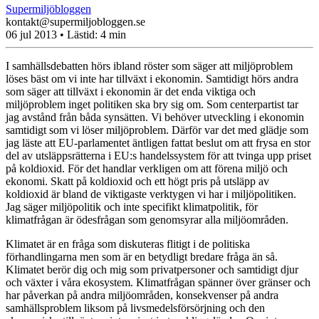
Supermiljöbloggen
kontakt@supermiljobloggen.se
06 jul 2013
• Lästid:
4 min
I samhällsdebatten hörs ibland röster som säger att miljöproblem
löses bäst om vi inte har tillväxt i ekonomin. Samtidigt hörs andra
som säger att tillväxt i ekonomin är det enda viktiga och
miljöproblem inget politiken ska bry sig om. Som centerpartist tar
jag avstånd från båda synsätten. Vi behöver utveckling i ekonomin
samtidigt som vi löser miljöproblem. Därför var det med glädje som
jag läste att EU-parlamentet äntligen fattat beslut om att frysa en stor
del av utsläppsrätterna i EU:s handelssystem för att tvinga upp priset
på koldioxid. För det handlar verkligen om att förena miljö och
ekonomi. Skatt på koldioxid och ett högt pris på utsläpp av
koldioxid är bland de viktigaste verktygen vi har i miljöpolitiken.
Jag säger miljöpolitik och inte specifikt klimatpolitik, för
klimatfrågan är ödesfrågan som genomsyrar alla miljöområden.
Klimatet är en fråga som diskuteras flitigt i de politiska
förhandlingarna men som är en betydligt bredare fråga än så.
Klimatet berör dig och mig som privatpersoner och samtidigt djur
och växter i våra ekosystem. Klimatfrågan spänner över gränser och
har påverkan på andra miljöområden, konsekvenser på andra
samhällsproblem liksom på livsmedelsförsörjning och den