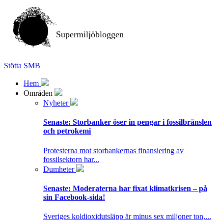
Supermiljöbloggen
Stötta SMB
Hem
Områden
Nyheter
Senaste:
Storbanker öser in pengar i fossilbränslen
och petrokemi
Protesterna mot storbankernas finansiering av
fossilsektorn har...
Dumheter
Senaste:
Moderaterna har fixat klimatkrisen – på
sin Facebook-sida!
Sveriges koldioxidutsläpp är minus sex miljoner ton,...