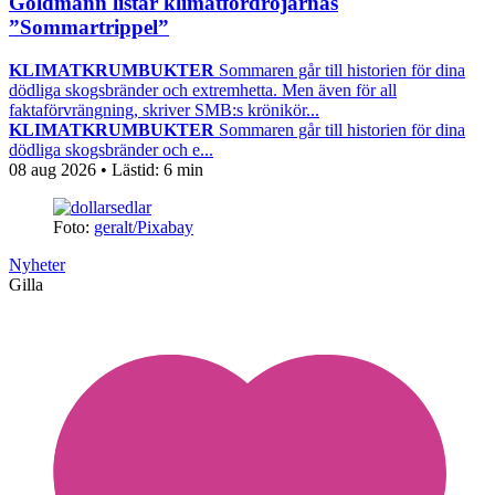
Goldmann listar klimatfördröjarnas
”Sommartrippel”
KLIMATKRUMBUKTER
Sommaren går till historien för dina
dödliga skogsbränder och extremhetta. Men även för all
faktaförvrängning, skriver SMB:s krönikör...
KLIMATKRUMBUKTER
Sommaren går till historien för dina
dödliga skogsbränder och e...
08 aug 2026
• Lästid:
6 min
Foto:
geralt/Pixabay
Nyheter
Gilla