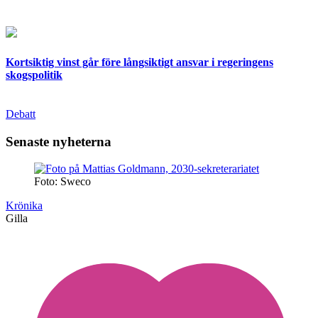
Kortsiktig vinst går före långsiktigt ansvar i regeringens
skogspolitik
Debatt
Senaste nyheterna
Foto: Sweco
Krönika
Gilla