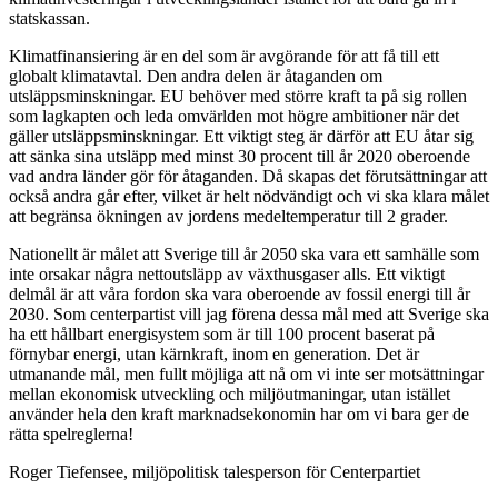
statskassan.
Klimatfinansiering är en del som är avgörande för att få till ett
globalt klimatavtal. Den andra delen är åtaganden om
utsläppsminskningar. EU behöver med större kraft ta på sig rollen
som lagkapten och leda omvärlden mot högre ambitioner när det
gäller utsläppsminskningar. Ett viktigt steg är därför att EU åtar sig
att sänka sina utsläpp med minst 30 procent till år 2020 oberoende
vad andra länder gör för åtaganden. Då skapas det förutsättningar att
också andra går efter, vilket är helt nödvändigt och vi ska klara målet
att begränsa ökningen av jordens medeltemperatur till 2 grader.
Nationellt är målet att Sverige till år 2050 ska vara ett samhälle som
inte orsakar några nettoutsläpp av växthusgaser alls. Ett viktigt
delmål är att våra fordon ska vara oberoende av fossil energi till år
2030. Som centerpartist vill jag förena dessa mål med att Sverige ska
ha ett hållbart energisystem som är till 100 procent baserat på
förnybar energi, utan kärnkraft, inom en generation. Det är
utmanande mål, men fullt möjliga att nå om vi inte ser motsättningar
mellan ekonomisk utveckling och miljöutmaningar, utan istället
använder hela den kraft marknadsekonomin har om vi bara ger de
rätta spelreglerna!
Roger Tiefensee, miljöpolitisk talesperson för Centerpartiet