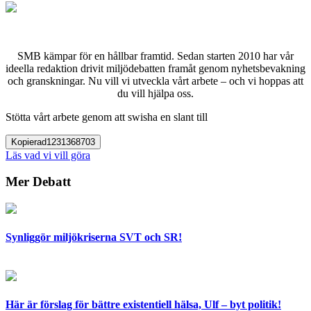
SMB kämpar för en hållbar framtid. Sedan starten 2010 har vår
ideella redaktion drivit miljödebatten framåt genom nyhetsbevakning
och granskningar. Nu vill vi utveckla vårt arbete – och vi hoppas att
du vill hjälpa oss.
Stötta vårt arbete genom att swisha en slant till
Kopierad
1231368703
Läs vad vi vill göra
Mer Debatt
Synliggör miljökriserna SVT och SR!
Här är förslag för bättre existentiell hälsa, Ulf – byt politik!