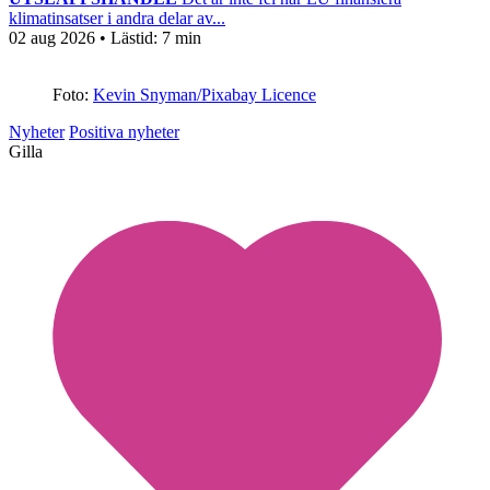
klimatinsatser i andra delar av...
02 aug 2026
• Lästid:
7 min
Foto:
Kevin Snyman/Pixabay Licence
Nyheter
Positiva nyheter
Gilla