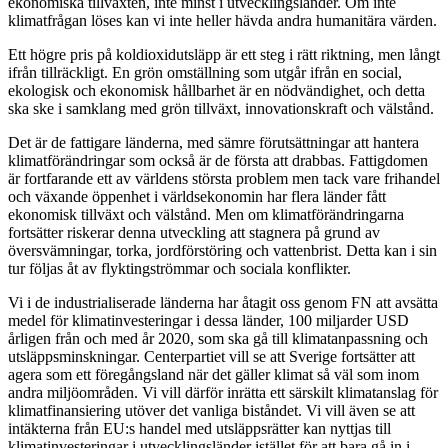
ekonomiska tillväxten, inte minst i utvecklingsländer. Om inte
klimatfrågan löses kan vi inte heller hävda andra humanitära värden.
Ett högre pris på koldioxidutsläpp är ett steg i rätt riktning, men långt
ifrån tillräckligt. En grön omställning som utgår ifrån en social,
ekologisk och ekonomisk hållbarhet är en nödvändighet, och detta
ska ske i samklang med grön tillväxt, innovationskraft och välstånd.
Det är de fattigare länderna, med sämre förutsättningar att hantera
klimatförändringar som också är de första att drabbas. Fattigdomen
är fortfarande ett av världens största problem men tack vare frihandel
och växande öppenhet i världsekonomin har flera länder fått
ekonomisk tillväxt och välstånd. Men om klimatförändringarna
fortsätter riskerar denna utveckling att stagnera på grund av
översvämningar, torka, jordförstöring och vattenbrist. Detta kan i sin
tur följas åt av flyktingströmmar och sociala konflikter.
Vi i de industrialiserade länderna har åtagit oss genom FN att avsätta
medel för klimatinvesteringar i dessa länder, 100 miljarder USD
årligen från och med år 2020, som ska gå till klimatanpassning och
utsläppsminskningar. Centerpartiet vill se att Sverige fortsätter att
agera som ett föregångsland när det gäller klimat så väl som inom
andra miljöområden. Vi vill därför inrätta ett särskilt klimatanslag för
klimatfinansiering utöver det vanliga biståndet. Vi vill även se att
intäkterna från EU:s handel med utsläppsrätter kan nyttjas till
klimatinvesteringar i utvecklingsländer istället för att bara gå in i