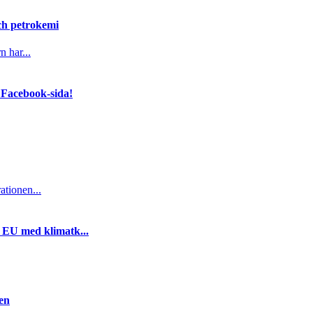
och petrokemi
n har...
 Facebook-sida!
ationen...
i EU med klimatk...
gen