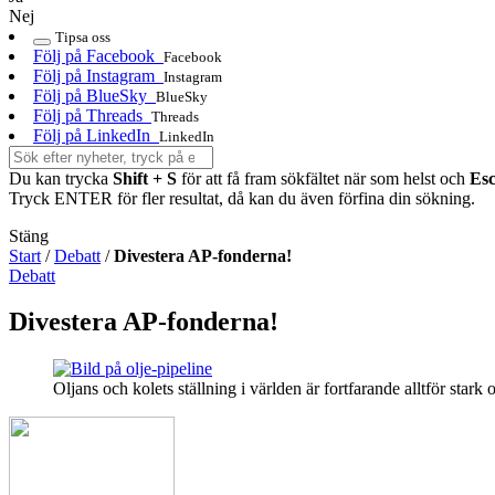
Nej
Tipsa oss
Följ på Facebook
Facebook
Följ på Instagram
Instagram
Följ på BlueSky
BlueSky
Följ på Threads
Threads
Följ på LinkedIn
LinkedIn
Du kan trycka
Shift + S
för att få fram sökfältet när som helst och
Es
Tryck ENTER för fler resultat, då kan du även förfina din sökning.
Stäng
Start
/
Debatt
/
Divestera AP-fonderna!
Debatt
Divestera AP-fonderna!
Oljans och kolets ställning i världen är fortfarande alltför star