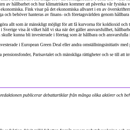
ikten av hållbarhet och hur klimatrisken kommer att påverka vår fysiska v
ekonomiska. Fink visar på det ekonomiska allvaret i en av överskrifte
iga och behöver hanteras av finans- och företagsvärlden genom hållbara 
göra allt som är mänskligt möjligt för att få kurvorna för koldioxid och t
i Sverige visa åt vilket håll vi ska när det gäller ansvarsfullhet, hållbar
 skulle kunna bli investerade i företag som är hållbara och ansvarsfulla is
 investerade i European Green Deal eller andra omställningsinitiativ med p
nsionsfonder, Parisavtalet och mänskliga rättigheter och se till att inv
MB-redaktionen publicerar debattartiklar från många olika aktörer och be