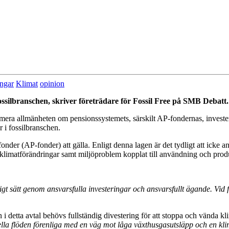
ingar
Klimat
opinion
fossilbranschen, skriver företrädare för Fossil Free på SMB Debatt.
mera allmänheten om pensionssystemets, särskilt AP-fondernas, investeri
r i fossilbranschen.
r (AP-fonder) att gälla. Enligt denna lagen är det tydligt att icke ans
m klimatförändringar samt miljöproblem kopplat till användning och produ
 sätt genom ansvarsfulla investeringar och ansvarsfullt ägande. Vid för
n i detta avtal behövs fullständig divestering för att stoppa och vända 
ella flöden förenliga med en väg mot låga växthusgasutsläpp och en kl