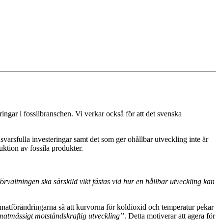
ngar i fossilbranschen. Vi verkar också för att det svenska
varsfulla investeringar samt det som ger ohållbar utveckling inte är
ktion av fossila produkter.
valtningen ska särskild vikt fästas vid hur en hållbar utveckling kan
klimatförändringarna så att kurvorna för koldioxid och temperatur pekar
imatmässigt motståndskraftig utveckling”
. Detta motiverar att agera för