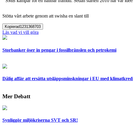
SMB kämpar för en hållbar framtid. Sedan starten 2010 har vår ideell
Stötta vårt arbete genom att swisha en slant till
Kopierad
1231368703
Läs vad vi vill göra
Storbanker öser in pengar i fossilbränslen och petrokemi
Dålig affär att ersätta utsläppsminskningar i EU med klimatkred
Mer Debatt
Synliggör miljökriserna SVT och SR!