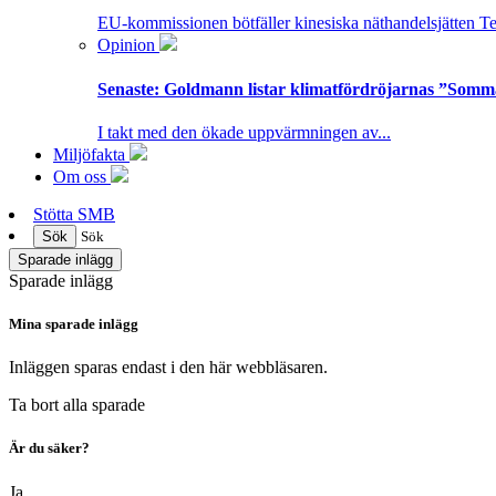
EU-kommissionen bötfäller kinesiska näthandelsjätten T
Opinion
Senaste:
Goldmann listar klimatfördröjarnas ”Somm
I takt med den ökade uppvärmningen av...
Miljöfakta
Om oss
Stötta SMB
Sök
Sök
Sparade inlägg
Sparade inlägg
Mina sparade inlägg
Inläggen sparas endast i den här webbläsaren.
Ta bort alla sparade
Är du säker?
Ja