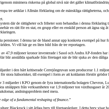
därigenom minimera riskerna på global nivå när det gäller klimatförändri
beropa tre artiklar i Allmän förklaring om de mänskliga rättigheterna, och
et.
t system där de rättigheter och friheter som behandlas i denna förklaring ti
ebär en rätt för en stat, en grupp eller en enskild person att ägna sig åt 
rklaringen.
ia pensioner. I denna tar de bland annat upp konkreta exempel på hur f
ärlden. Vi vill här ge en liten bild från de tre reportagen.
e av 47,9 miljoner kronor investerade i Sasol och Andra AP-fonden har in
 blir anställda sparkade från företaget när de blir sjuka av den dåliga 
iljarder i den hårt kritiserade Cerrejóngruvan som producerar 1.1 miljo
r stora hälsorisker, till exempel i form av att koldamm förstör grödor l
ver 3 miljarder i KPO genom de fyra internationella bolagen Chevron,
ta utsläppen från verksamheten var 1,9 miljoner ton växthusgaser år 20
lsjukdomar, andningsproblem med mera.
e edge of a fundamental reshaping of finance
.”
are Blackrock i sitt årliga brev till företagsledare. I detta brev visar h