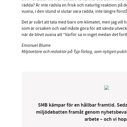
rädda? Är inte rädsla en frisk och naturlig reaktion på de
vuxna, i den stund vi slutar vara rädda, inte längre förstå
Det är svårt att tala med barn om klimatet, men jag vill h
som är orsaken och vad måste göra för att vända utveckli
när de blivit vuxna att ”Varför sa ni inget medan det for
Emanuel Blume
Miljövetare och redaktör på Typ förlag, som nyligen publi
SMB kämpar för en hållbar framtid. Sedan
miljödebatten framåt genom nyhetsbevakni
arbete – och vi hopp