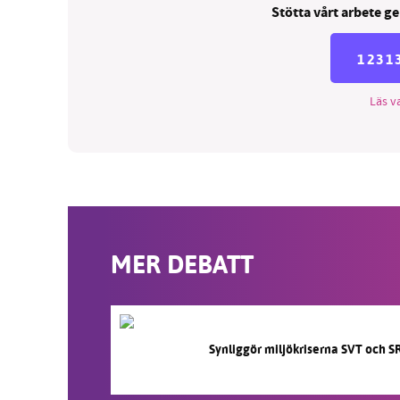
Stötta vårt arbete ge
1231
Läs va
MER DEBATT
Synliggör miljökriserna SVT och S