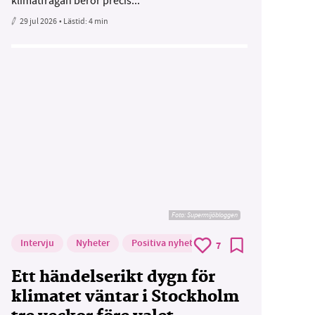
klimatfrågan berör precis...
29 jul 2026
• Lästid:
4 min
Foto: Supermijöbloggen
Intervju
Nyheter
Positiva nyheter
7
Ett händelserikt dygn för
klimatet väntar i Stockholm