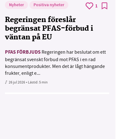
Nyheter
Positiva nyheter
1
Regeringen föreslår
begränsat PFAS-förbud i
väntan på EU
PFAS FÖRBJUDS
Regeringen har beslutat om ett
begränsat svenskt förbud mot PFAS i en rad
konsumentprodukter. Men det är lågt hängande
frukter, enligt e...
26 jul 2026
• Lästid:
5 min