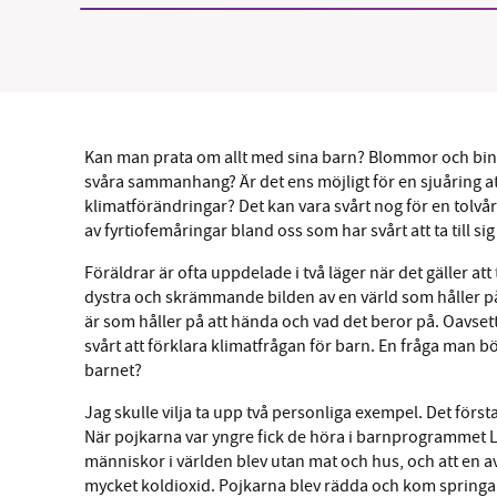
Kan man prata om allt med sina barn? Blommor och bin
svåra sammanhang? Är det ens möjligt för en sjuåring at
klimatförändringar? Det kan vara svårt nog för en tolvårin
av fyrtiofemåringar bland oss som har svårt att ta till
Föräldrar är ofta uppdelade i två läger när det gäller at
dystra och skrämmande bilden av en värld som håller på a
är som håller på att hända och vad det beror på. Oavsett 
svårt att förklara klimatfrågan för barn. En fråga man bör
barnet?
Jag skulle vilja ta upp två personliga exempel. Det första
När pojkarna var yngre fick de höra i barnprogrammet Li
människor i världen blev utan mat och hus, och att en av
mycket koldioxid. Pojkarna blev rädda och kom springande