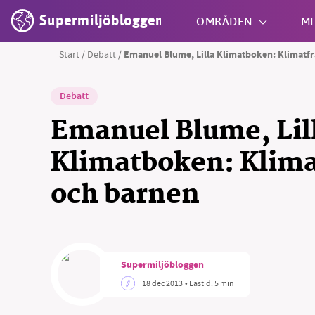
Supermiljöbloggen
OMRÅDEN
MI
Start
/
Debatt
/
Emanuel Blume, Lilla Klimatboken: Klimatf
Shift + S
Debatt
Emanuel Blume, Lil
Klimatboken: Klim
och barnen
SM
nyhe
Supermiljöbloggen
18 dec 2013
• Lästid:
5 min