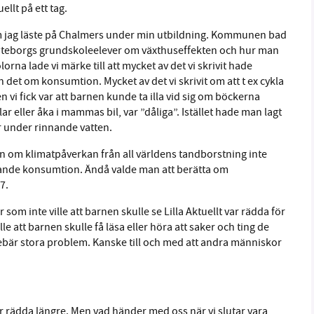
llt på ett tag.
m jag läste på Chalmers under min utbildning. Kommunen bad
l Göteborgs grundskoleelever om växthuseffekten och hur man
orna lade vi märke till att mycket av det vi skrivit hade
h det om konsumtion. Mycket av det vi skrivit om att t ex cykla
gen vi fick var att barnen kunde ta illa vid sig om böckerna
r eller åka i mammas bil, var ”dåliga”. Istället hade man lagt
ör under rinnande vatten.
n om klimatpåverkan från all världens tandborstning inte
xande konsumtion. Ändå valde man att berätta om
7.
 inte ville att barnen skulle se Lilla Aktuellt var rädda för
e att barnen skulle få läsa eller höra att saker och ting de
nnebär stora problem. Kanske till och med att andra människor
lir rädda längre. Men vad händer med oss när vi slutar vara