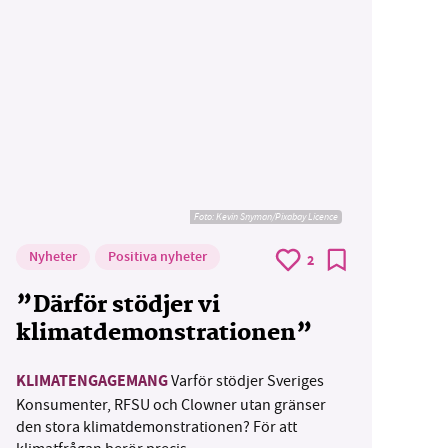
Foto:
Kevin Snyman/Pixabay Licence
Nyheter
Positiva nyheter
2
”Därför stödjer vi
klimatdemonstrationen”
KLIMATENGAGEMANG
Varför stödjer Sveriges
Konsumenter, RFSU och Clowner utan gränser
den stora klimatdemonstrationen? För att