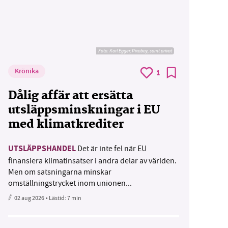
Foto:
Karl Egger, Pixabay, samt privat
Krönika
1
Dålig affär att ersätta
utsläppsminskningar i EU
med klimatkrediter
UTSLÄPPSHANDEL
Det är inte fel när EU
finansiera klimatinsatser i andra delar av världen.
Men om satsningarna minskar
omställningstrycket inom unionen...
02 aug 2026
• Lästid:
7 min