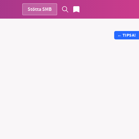
Stötta SMB
←
TIPSA!
vår
ete –