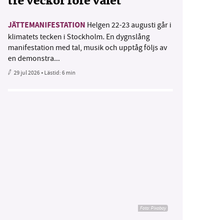
tre veckor före valet
JÄTTEMANIFESTATION
Helgen 22-23 augusti går i
klimatets tecken i Stockholm. En dygnslång
manifestation med tal, musik och upptåg följs av
en demonstra...
29 jul 2026
• Lästid:
6 min
Foto:
Pixabay