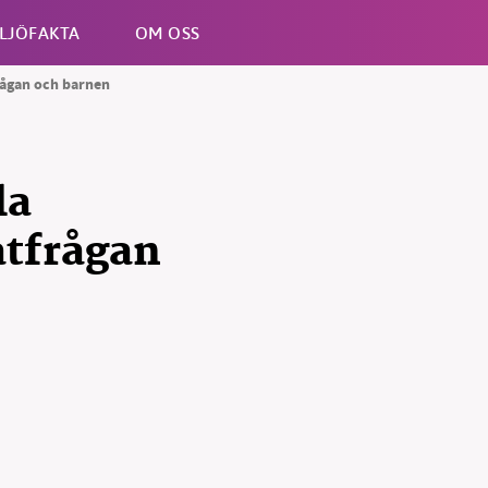
LJÖFAKTA
OM OSS
rågan och barnen
Esc
la
atfrågan
B kämpar för en hållbar framtid. Sedan starten 2010 har 
ideella redaktion drivit miljödebatten framåt genom
tsbevakning och granskningar. Nu vill vi utveckla vårt arb
och vi hoppas att du vill hjälpa oss.
Stötta vårt arbete genom att swisha en slant till