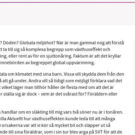
1231368703
Läs vad vi vill göra
? Döden? Globala miljöhot? När är man gammal nog att förstå
t ta till sig så komplexa begrepp som växthuseffekt och
g, eller rent av för en sjuttonåring. Faktum är att det kryllar
 sig innebörden av begreppet global uppvärmning.
t tala om klimatet med sina barn. Vissa vill skydda dem från den
tt gå under. Andra vill så tidigt som möjligt förklara vad det
vilket läger man tillhör håller de flesta med om att det är
 ställa sig är dock – vem är det svårast för? Föräldern eller
 handlar om en släkting till mig vars två söner nu är i tonåren.
lla Aktuellt hur växthuseffekten kunde leda till att många
 orsakerna var att vi kör så mycket bil och släpper ut så
 till sina föräldrar, som i sin tur blev arga på SVT för att de