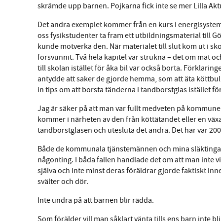
skrämde upp barnen. Pojkarna fick inte se mer Lilla Aktue
Det andra exemplet kommer från en kurs i energisyste
oss fysikstudenter ta fram ett utbildningsmaterial til
kunde motverka den. När materialet till slut kom ut i skol
försvunnit. Två hela kapitel var strukna – det om mat oc
till skolan istället för åka bil var också borta. Förklarin
antydde att saker de gjorde hemma, som att äta köttbulla
in tips om att borsta tänderna i tandborstglas istället f
Jag är säker på att man var fullt medveten på kommune
kommer i närheten av den från köttätandet eller en vä
tandborstglasen och utesluta det andra. Det här var 200
Både de kommunala tjänstemännen och mina släktingar som
någonting. I båda fallen handlade det om att man inte vill
själva och inte minst deras föräldrar gjorde faktiskt i
svälter och dör.
Inte undra på att barnen blir rädda.
Som förälder vill man såklart vänta tills ens barn inte b