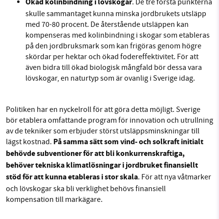
Ökad kolinbindning i lövskogar
. De tre första punkterna
skulle sammantaget kunna minska jordbrukets utsläpp
med 70-80 procent. De återstående utsläppen kan
kompenseras med kolinbindning i skogar som etableras
på den jordbruksmark som kan frigöras genom högre
skördar per hektar och ökad fodereffektivitet. För att
även bidra till ökad biologisk mångfald bör dessa vara
lövskogar, en naturtyp som är ovanlig i Sverige idag.
Politiken har en nyckelroll för att göra detta möjligt. Sverige
bör etablera omfattande program för innovation och utrullning
av de tekniker som erbjuder störst utsläppsminskningar till
På samma sätt som vind- och solkraft initialt
lägst kostnad.
behövde subventioner för att bli konkurrenskraftiga,
behöver tekniska klimatlösningar i jordbruket finansiellt
stöd för att kunna etableras i stor skala
. För att nya våtmarker
och lövskogar ska bli verklighet behövs finansiell
kompensation till markägare.