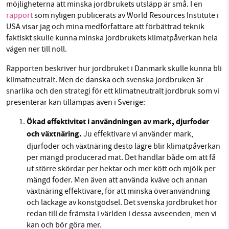
möjligheterna att minska jordbrukets utsläpp är små. I en
rapport
som nyligen publicerats av World Resources Institute i
USA visar jag och mina medförfattare att förbättrad teknik
faktiskt skulle kunna minska jordbrukets klimatpåverkan hela
vägen ner till noll.
Rapporten beskriver hur jordbruket i Danmark skulle kunna bli
klimatneutralt. Men de danska och svenska jordbruken är
snarlika och den strategi för ett klimatneutralt jordbruk som vi
presenterar kan tillämpas även i Sverige:
Ökad effektivitet i användningen av mark, djurfoder
och växtnäring.
Ju effektivare vi använder mark,
djurfoder och växtnäring desto lägre blir klimatpåverkan
per mängd producerad mat. Det handlar både om att få
ut större skördar per hektar och mer kött och mjölk per
mängd foder. Men även att använda kväve och annan
växtnäring effektivare, för att minska överanvändning
och läckage av konstgödsel. Det svenska jordbruket hör
redan till de främsta i världen i dessa avseenden, men vi
kan och bör göra mer.