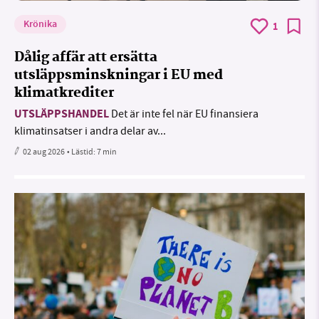
Krönika
1
Dålig affär att ersätta
utsläppsminskningar i EU med
klimatkrediter
UTSLÄPPSHANDEL
Det är inte fel när EU finansiera
klimatinsatser i andra delar av...
02 aug 2026
• Lästid:
7 min