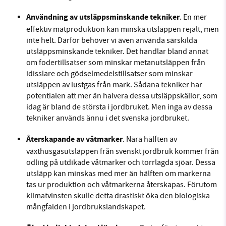
Användning av utsläppsminskande tekniker
. En mer
effektiv matproduktion kan minska utsläppen rejält, men
inte helt. Därför behöver vi även använda särskilda
utsläppsminskande tekniker. Det handlar bland annat
om fodertillsatser som minskar metanutsläppen från
idisslare och gödselmedelstillsatser som minskar
utsläppen av lustgas från mark. Sådana tekniker har
potentialen att mer än halvera dessa utsläppskällor, som
idag är bland de största i jordbruket. Men inga av dessa
tekniker används ännu i det svenska jordbruket.
Återskapande av våtmarker
. Nära hälften av
växthusgasutsläppen från svenskt jordbruk kommer från
odling på utdikade våtmarker och torrlagda sjöar. Dessa
utsläpp kan minskas med mer än hälften om markerna
tas ur produktion och våtmarkerna återskapas. Förutom
klimatvinsten skulle detta drastiskt öka den biologiska
mångfalden i jordbrukslandskapet.