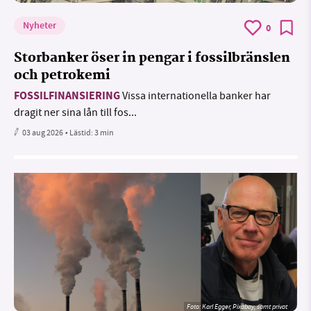
Nyheter
0
Storbanker öser in pengar i fossilbränslen
och petrokemi
FOSSILFINANSIERING
Vissa internationella banker har
dragit ner sina lån till fos...
03 aug 2026
• Lästid:
3 min
Foto:
Karl Egger, Pixabay, samt privat