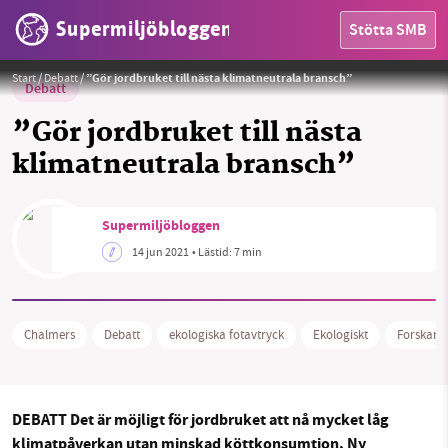
Supermiljöbloggen
Stötta SMB
Foto: Johan Bodell, Chalmers.
Start
/
Debatt
/
”Gör jordbruket till nästa klimatneutrala bransch”
Debatt
”Gör jordbruket till nästa
klimatneutrala bransch”
Supermiljöbloggen
14 jun 2021
• Lästid:
7 min
HEM
OMRÅDEN
Chalmers
Debatt
ekologiska fotavtryck
Ekologiskt
Forskare
MILJÖFAKTA
OM OSS
DEBATT Det är möjligt för jordbruket att nå mycket låg
klimatpåverkan utan minskad köttkonsumtion. Ny