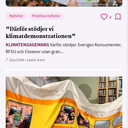
Foto:
Kevin Snyman/Pixabay Licence
Nyheter
Positiva nyheter
2
”Därför stödjer vi
klimatdemonstrationen”
KLIMATENGAGEMANG
Varför stödjer Sveriges Konsumenter,
RFSU och Clowner utan grän...
29 jul 2026
• Lästid:
4 min