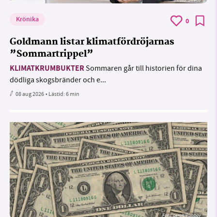
Krönika
0
Goldmann listar klimatfördröjarnas
”Sommartrippel”
KLIMATKRUMBUKTER
Sommaren går till historien för dina
dödliga skogsbränder och e...
08 aug 2026
• Lästid:
6 min
Foto:
geralt/Pixabay