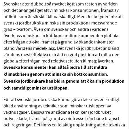
Svenskar äter dubbelt så mycket kött som resten av världen
och det är angeläget att vi minskar konsumtionen, främst av
nötkött som är särskilt klimatskadligt. Men det betyder inte att
svenskt jordbruk ska minska sin produktion i motsvarande
grad – tvärtom. Även om svenskar och andra i världens
överklass minskar sin köttkonsumtion kommer den globala
efterfrågan att öka, främst på grund av ökande inkomster
bland världens medelklass. Det svenska jordbruket är bland
världens mest effektiva och är i en god position att möta den
globala efterfrågan med relativt sett liten klimatpåverkan.
Svenska konsumenter kan alltså bidra till att mildra
klimatkrisen genom att minska sin köttkonsumtion.
Svenska jordbrukare kan bidra genom att öka sin produktion
och samtidigt minska utsläppen.
För att svenskt jordbruk ska kunna göra det krävs en kraftigt
ökad användning av tekniker som minskar utsläppen av
växthusgaser. Dessvärre är sådana tekniker i jordbruket
outvecklade, främst på grund av ointresse från både bransch
och regeringar. Det finns en felaktig uppfattning att de tekniska