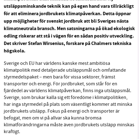
utsläppsminskande teknik kan på egen hand vara tillräckligt
Sök
Sparade inlägg
Tipsa oss
för att eliminera jordbrukets klimatpåverkan. Detta öppnar
upp möjligheter för svenskt jordbruk att bli Sveriges nästa
SMB kämpar för en hållbar framtid. Sedan
klimatneutrala bransch. Men satsningarna på ökad ekologisk
Facebook
Instagram
BlueSky
starten 2010 har vår ideella redaktion drivit
odling riskerar att stå i vägen för en sådan positiv utveckling.
miljödebatten framåt genom
Det skriver Stefan Wirsenius, forskare på Chalmers tekniska
Threads
LinkedIn
nyhetsbevakning och granskningar. Nu vill vi
högskola.
utveckla vårt arbete – och vi hoppas att du
vill hjälpa oss.
Sverige och EU har världens kanske mest ambitiösa
klimatpolitik med detaljerade utsläppsmål och omfattande
Stötta vårt arbete genom att swisha en slant till
styrmedelspaket – men bara för vissa sektorer, främst
transporter och energi. För jordbruket, som står för en
fjärdedel av världens klimatpåverkan, finns inga utsläppsmål.
1231368703
Sverige, som brukar kalla sig ett föredöme i klimatpolitiken,
har inga styrmedel på plats som väsentligt kommer att minska
Läs vad vi vill göra
jordbrukets utsläpp. Fokus på energi och transporter är
befogat, men om vi på allvar ska kunna bromsa
klimatförändringarna måste även jordbrukets utsläpp minskas
kraftigt.