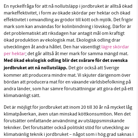
En nyckelfråga för att nå nollutsläpp i jordbruket är alltså ökad
markeffektivitet, i form av ökade skördar per hektar och ökad
effektivitet i omvandling av grödor till kött och mjölk. Det frigör
mark som kan användas för kolinbindning i lövskog. Därför är
det problematiskt att riksdagen har antagit mål om kraftigt
ökad produktion av ekologisk mat. Ekologisk odling drar
utvecklingen åt andra hållet. Den har väsentligt
lägre skördar
per hektar
; det går alltså åt mer mark för samma mängd mat.
Med ökad ekologisk odling blir det svårare för det svenska
jordbruket att nå nollutsläpp.
Det gör också att Sverige
kommer att producera mindre mat. Vi skjuter därigenom över
bördan att producera mat för en växande världsbefolkning på
andra länder, som har sämre förutsättningar att göra det på ett
klimatvänligt sätt.
Det är möjligt för jordbruket att inom 20 till 30 år nå mycket låg
klimatpåverkan, även utan minskad köttkonsumtion. Men det
förutsätter omfattande användning av utsläppsminskande
tekniker. Det förutsätter också politiskt stöd för utveckling av
klimatvänlig teknik i jordbruket – något som i hög grad saknas i