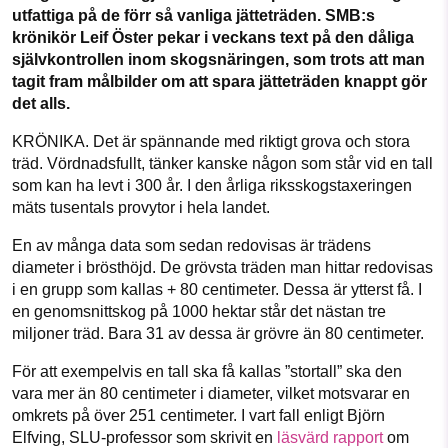
utfattiga på de förr så vanliga jätteträden. SMB:s
krönikör Leif Öster pekar i veckans text på den dåliga
Sök
Sparade inlägg
Tipsa oss
självkontrollen inom skogsnäringen, som trots att man
SMB kämpar för en hållbar framtid. Sedan
tagit fram målbilder om att spara jätteträden knappt gör
Facebook
Instagram
BlueSky
det alls.
starten 2010 har vår ideella redaktion
drivit miljödebatten framåt genom
KRÖNIKA. Det är spännande med riktigt grova och stora
nyhetsbevakning och granskningar. Nu
Threads
LinkedIn
träd. Vördnadsfullt, tänker kanske någon som står vid en tall
vill vi utveckla vårt arbete – och vi
som kan ha levt i 300 år. I den årliga riksskogstaxeringen
hoppas att du vill hjälpa oss.
mäts tusentals provytor i hela landet.
En av många data som sedan redovisas är trädens
Stötta vårt arbete genom att swisha en slant till
diameter i brösthöjd. De grövsta träden man hittar redovisas
i en grupp som kallas + 80 centimeter. Dessa är ytterst få. I
1231368703
en genomsnittskog på 1000 hektar står det nästan tre
miljoner träd. Bara 31 av dessa är grövre än 80 centimeter.
Läs vad vi vill göra
För att exempelvis en tall ska få kallas ”stortall” ska den
vara mer än 80 centimeter i diameter, vilket motsvarar en
omkrets på över 251 centimeter. I vart fall enligt Björn
Elfving, SLU-professor som skrivit en
läsvärd rapport
om