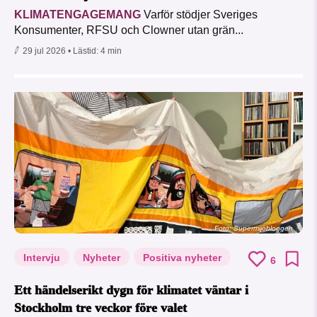
KLIMATENGAGEMANG
Varför stödjer Sveriges
Konsumenter, RFSU och Clowner utan grän...
29 jul 2026
• Lästid:
4 min
Foto: Supermijöbloggen
Intervju
Nyheter
Positiva nyheter
6
Ett händelserikt dygn för klimatet väntar i
Stockholm tre veckor före valet