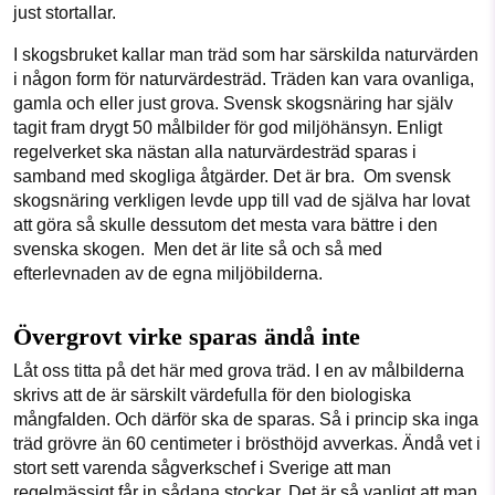
just stortallar.
I skogsbruket kallar man träd som har särskilda naturvärden
i någon form för naturvärdesträd. Träden kan vara ovanliga,
gamla och eller just grova. Svensk skogsnäring har själv
tagit fram drygt 50 målbilder för god miljöhänsyn. Enligt
regelverket ska nästan alla naturvärdesträd sparas i
samband med skogliga åtgärder. Det är bra. Om svensk
skogsnäring verkligen levde upp till vad de själva har lovat
att göra så skulle dessutom det mesta vara bättre i den
svenska skogen. Men det är lite så och så med
efterlevnaden av de egna miljöbilderna.
Övergrovt virke sparas ändå inte
Låt oss titta på det här med grova träd. I en av målbilderna
skrivs att de är särskilt värdefulla för den biologiska
mångfalden. Och därför ska de sparas. Så i princip ska inga
träd grövre än 60 centimeter i brösthöjd avverkas. Ändå vet i
stort sett varenda sågverkschef i Sverige att man
regelmässigt får in sådana stockar. Det är så vanligt att man