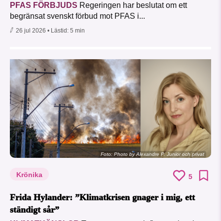
PFAS FÖRBJUDS
Regeringen har beslutat om ett
begränsat svenskt förbud mot PFAS i...
26 jul 2026
• Lästid:
5 min
Foto:
Photo by Alexandre P. Junior och privat
Krönika
5
Frida Hylander: ”Klimatkrisen gnager i mig, ett
ständigt sår”