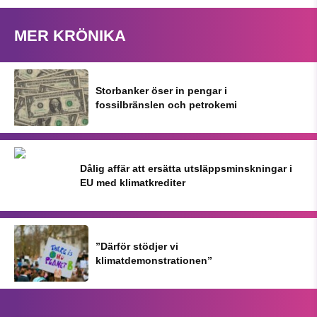
MER KRÖNIKA
Storbanker öser in pengar i
fossilbränslen och petrokemi
Dålig affär att ersätta utsläppsminskningar i
EU med klimatkrediter
”Därför stödjer vi
klimatdemonstrationen”