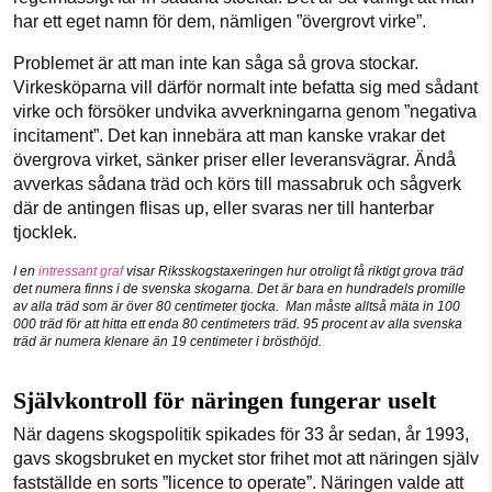
har ett eget namn för dem, nämligen ”övergrovt virke”.
Problemet är att man inte kan såga så grova stockar.
Virkesköparna vill därför normalt inte befatta sig med sådant
virke och försöker undvika avverkningarna genom ”negativa
incitament”. Det kan innebära att man kanske vrakar det
övergrova virket, sänker priser eller leveransvägrar. Ändå
avverkas sådana träd och körs till massabruk och sågverk
där de antingen flisas up, eller svaras ner till hanterbar
tjocklek.
I en
intressant graf
visar Riksskogstaxeringen hur otroligt få riktigt grova träd
det numera finns i de svenska skogarna. Det är bara en hundradels promille
av alla träd som är över 80 centimeter tjocka. Man måste alltså mäta in 100
000 träd för att hitta ett enda 80 centimeters träd. 95 procent av alla svenska
träd är numera klenare än 19 centimeter i brösthöjd.
Självkontroll för näringen fungerar uselt
När dagens skogspolitik spikades för 33 år sedan, år 1993,
gavs skogsbruket en mycket stor frihet mot att näringen själv
fastställde en sorts ”licence to operate”. Näringen valde att