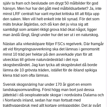
själv ta fram och beslutade om drygt 50 målbilder för god
hänsyn. Men hur har det gått med målbildsarbetet? Ja, inte
minst LRF centralt har varit mycket kritiska till att följa upp
den saken. Men vill helt enkelt inte bli synad. För det som
mäts brukar åtgärdas, och då kan det ju visa sig att
samtidigt som antalet riktigt grova träd ökat något, ligger
man ändå långt, långt under hur det ser ut i en naturskog.
Nästan alla virkesköpare följer FSCs regelverk. Där framgår
att vid föryngringsavverkning ska det lämnas i genomsnitt
minst 10 träd per hektar på den avverkade ytan för att
utvecklas till grövre naturvärdesträd i det nya
skogsbeståndet. Jag kan tycka att skogsbruket då borde
lämna de 10 grövsta träden, istället för de ibland spikiga
klena träd som ofta lämnas.
Svensk skogsnäring har under 170 år gjort en enorm
landskapsomvandling. Först högg man bort just dessa
jätteträd i då oexploaterade skogar i nordvästra Dalarna och
i Norrlands inland, sedan har man fortsatt med
trakthyggesbruk med allt kortare omloppstider. Det är svårt