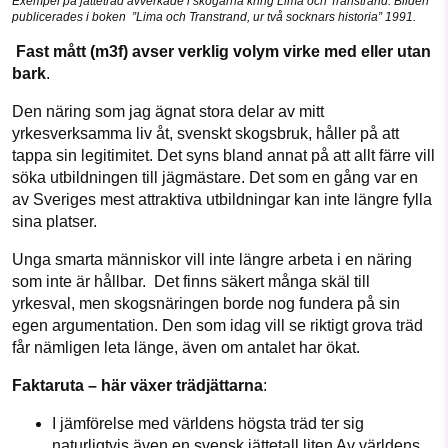
Exempel på jätteträd avverkade i skogarna kring Lima och Transtrand. Bilden
publicerades i boken ”Lima och Transtrand, ur två socknars historia” 1991.
Fast mått (m3f) avser verklig volym virke med eller utan
bark
.
Den näring som jag ägnat stora delar av mitt
yrkesverksamma liv åt, svenskt skogsbruk, håller på att
tappa sin legitimitet. Det syns bland annat på att allt färre vill
söka utbildningen till jägmästare. Det som en gång var en
av Sveriges mest attraktiva utbildningar kan inte längre fylla
sina platser.
Unga smarta människor vill inte längre arbeta i en näring
som inte är hållbar. Det finns säkert många skäl till
yrkesval, men skogsnäringen borde nog fundera på sin
egen argumentation. Den som idag vill se riktigt grova träd
får nämligen leta länge, även om antalet har ökat.
Faktaruta – här växer trädjättarna
:
I jämförelse med världens högsta träd ter sig
naturligtvis även en svensk jättetall liten Av världens