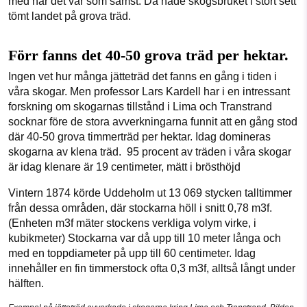
med när det var som sämst. Då hade skogsbruket i stort sett
tömt landet på grova träd.
Förr fanns det 40-50 grova träd per hektar.
Ingen vet hur många jätteträd det fanns en gång i tiden i
våra skogar. Men professor Lars Kardell har i en intressant
forskning om skogarnas tillstånd i Lima och Transtrand
socknar före de stora avverkningarna funnit att en gång stod
där 40-50 grova timmerträd per hektar. Idag domineras
skogarna av klena träd. 95 procent av träden i våra skogar
är idag klenare är 19 centimeter, mätt i brösthöjd
Vintern 1874 körde Uddeholm ut 13 069 stycken talltimmer
från dessa områden, där stockarna höll i snitt 0,78 m3f.
(Enheten m3f mäter stockens verkliga volym virke, i
kubikmeter) Stockarna var då upp till 10 meter långa och
med en toppdiameter på upp till 60 centimeter. Idag
innehåller en fin timmerstock ofta 0,3 m3f, alltså långt under
hälften.