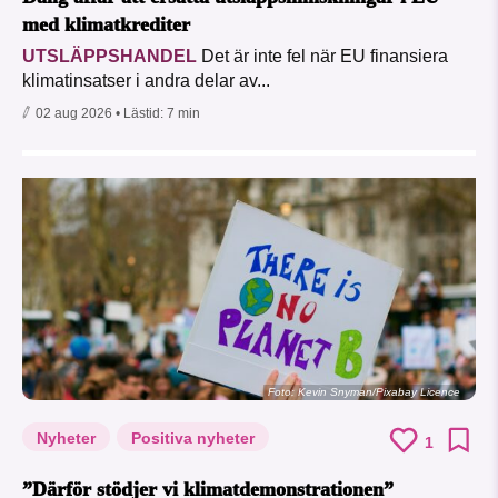
med klimatkrediter
UTSLÄPPSHANDEL
Det är inte fel när EU finansiera
klimatinsatser i andra delar av...
02 aug 2026
• Lästid:
7 min
Foto:
Kevin Snyman/Pixabay Licence
Nyheter
Positiva nyheter
1
”Därför stödjer vi klimatdemonstrationen”