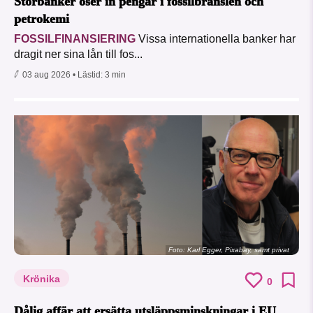
Storbanker öser in pengar i fossilbränslen och
petrokemi
FOSSILFINANSIERING
Vissa internationella banker har
dragit ner sina lån till fos...
03 aug 2026
• Lästid:
3 min
Foto:
Karl Egger, Pixabay, samt privat
Krönika
0
Dålig affär att ersätta utsläppsminskningar i EU