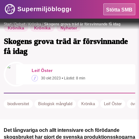
Supermiljöbloggen
Stötta SMB
Krönikeförfattaren omfamnar en jättetall.
Foto: Leif Öster
Start
/
Debatt
/
Krönika
/
Skogens grova träd är försvinnande få idag
Krönika
Krönika
Nyheter
Skogens grova träd är försvinnande
få idag
Leif Öster
30 okt 2023
• Lästid:
8 min
HEM
OMRÅDEN
biodiversitet
Biologisk mångfald
Krönika
Leif Öster
över
MILJÖFAKTA
OM OSS
Det långvariga och allt intensivare och förödande
skogsbruket har gjort de svenska produktionsskogarna