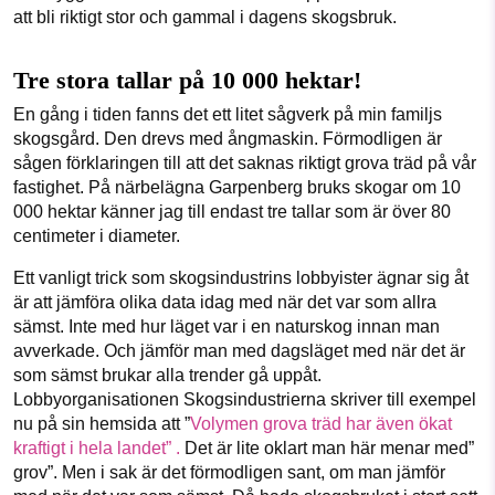
att bli riktigt stor och gammal i dagens skogsbruk.
Tre stora tallar på 10 000 hektar!
En gång i tiden fanns det ett litet sågverk på min familjs
skogsgård. Den drevs med ångmaskin. Förmodligen är
sågen förklaringen till att det saknas riktigt grova träd på vår
fastighet. På närbelägna Garpenberg bruks skogar om 10
000 hektar känner jag till endast tre tallar som är över 80
centimeter i diameter.
Ett vanligt trick som skogsindustrins lobbyister ägnar sig åt
är att jämföra olika data idag med när det var som allra
sämst. Inte med hur läget var i en naturskog innan man
avverkade. Och jämför man med dagsläget med när det är
som sämst brukar alla trender gå uppåt.
Lobbyorganisationen Skogsindustrierna skriver till exempel
nu på sin hemsida att ”
Volymen grova träd har även ökat
kraftigt i hela landet” .
Det är lite oklart man här menar med”
grov”. Men i sak är det förmodligen sant, om man jämför