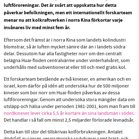
luftföroreningar. Det är svårt att uppskatta hur detta
påverkar befolkningen, men ett internationellt forskarteam
Facebook
Instagram
BlueSky
menar nu att kolkraftverken i norra Kina förkortar varje
SMB kämpar för en hållbar framtid. Sedan
invånares liv med minst fem år.
starten 2010 har vår ideella redaktion drivit
Threads
LinkedIn
miljödebatten framåt genom
Eftersom det främst är i norra Kina som landets kolindustri
blomstrar, så är luften mycket sämre där än i landets södra
nyhetsbevakning och granskningar. Nu vill vi
delar. Dessutom har alla fastigheter norr om den centralt
utveckla vårt arbete – och vi hoppas att du
belägna Huai-floden centralvärme under vinterhalvåret, som
vill hjälpa oss.
underhålls med subventionerat eller till och med gratis kol.
Stötta vårt arbete genom att swisha en slant till
Ett forskarteam bestående av två kineser, en amerikan och en
israel, kom därför på idén att undersöka hur de 500 miljoner
1231368703
kineser som bor norr om Huai-floden påverkas av dessa
luftföroreningar. Genom att undersöka stora mängder data om
utsläpp och hälsa under perioden 1981-2001, kom man fram till
Läs vad vi vill göra
nordkineser lever cirka 5,5 år kortare än sina landsmän i söder
.
Det handlar i så fall om minst 2,5 miljarder förlorade levnadsår.
Detta kan till stor del tillskrivas kolförbrukningen. Antalet
dödsfall av cancer, respiratoriska sjukdomar samt hjärt- och