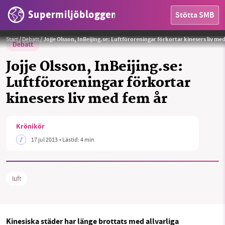
Supermiljöbloggen
Stötta SMB
Start
/
Debatt
/
Jojje Olsson, InBeijing.se: Luftföroreningar förkortar kinesers liv me
Debatt
Jojje Olsson, InBeijing.se:
Luftföroreningar förkortar
kinesers liv med fem år
HEM
Krönikör
OMRÅDEN
17 jul 2013
• Lästid:
4 min
MILJÖFAKTA
luft
OM OSS
Kinesiska städer har länge brottats med allvarliga
Sök
Sparade inlägg
Tipsa oss