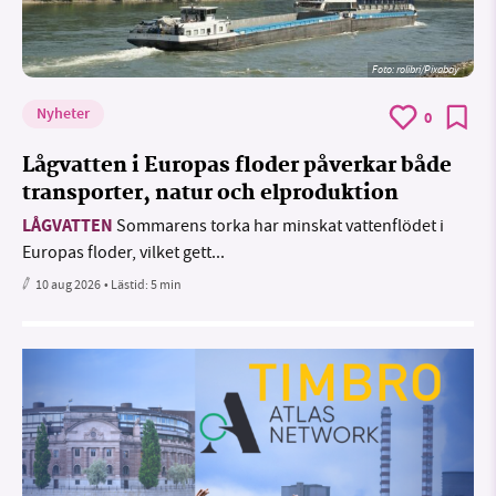
Foto:
rolibri/Pixabay
Nyheter
0
Lågvatten i Europas floder påverkar både
transporter, natur och elproduktion
LÅGVATTEN
Sommarens torka har minskat vattenflödet i
Europas floder, vilket gett...
10 aug 2026
• Lästid:
5 min