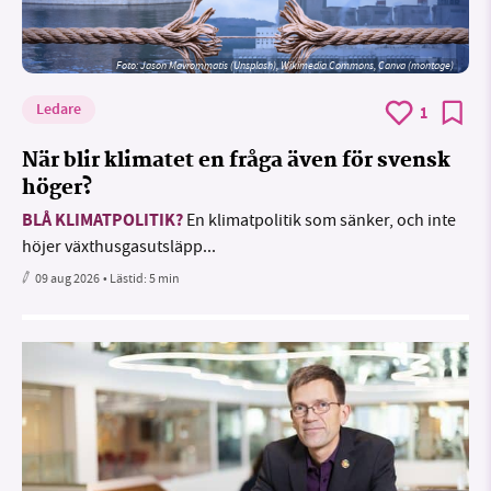
Foto: Jason Mavrommatis (Unsplash), Wikimedia Commons, Canva (montage)
Ledare
1
När blir klimatet en fråga även för svensk
höger?
BLÅ KLIMATPOLITIK?
En klimatpolitik som sänker, och inte
höjer växthusgasutsläpp...
09 aug 2026
• Lästid:
5 min