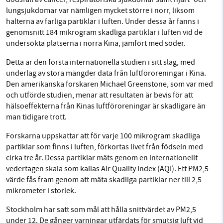
lungsjukdomar var nämligen mycket större i norr, liksom
halterna av farliga partiklar i luften. Under dessa år fanns i
genomsnitt 184 mikrogram skadliga partiklar i luften vid de
undersökta platserna i norra Kina, jämfört med söder.
Detta är den första internationella studien i sitt slag, med
underlag av stora mängder data från luftföroreningar i Kina.
Den amerikanska forskaren Michael Greenstone, som var med
och utförde studien, menar att resultaten är bevis för att
hälsoeffekterna från Kinas luftföroreningar är skadligare än
man tidigare trott.
Forskarna uppskattar att för varje 100 mikrogram skadliga
partiklar som finns i luften, förkortas livet från födseln med
cirka tre år. Dessa partiklar mäts genom en internationellt
vedertagen skala som kallas Air Quality Index (AQI). Ett PM2,5-
värde fås fram genom att mäta skadliga partiklar ner till 2,5
mikrometer i storlek.
Stockholm har satt som mål att hålla snittvärdet av PM2,5
under 12. De gånger varningar utfärdats för smutsig luft vid