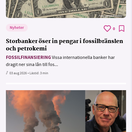
Foto:
geralt/Pixabay
Nyheter
0
Storbanker öser in pengar i fossilbränslen
och petrokemi
FOSSILFINANSIERING
Vissa internationella banker har
dragit ner sina lån till fos...
03 aug 2026
• Lästid:
3 min