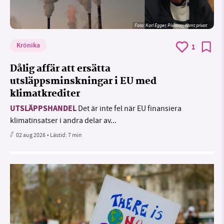
Foto:
Karl Egger, Pixabay, samt privat
Krönika
1
Dålig affär att ersätta
utsläppsminskningar i EU med
klimatkrediter
UTSLÄPPSHANDEL
Det är inte fel när EU finansiera
klimatinsatser i andra delar av...
02 aug 2026
• Lästid:
7 min