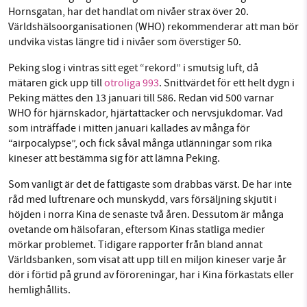
Hornsgatan, har det handlat om nivåer strax över 20.
Världshälsoorganisationen (WHO) rekommenderar att man bör
undvika vistas längre tid i nivåer som överstiger 50.
Peking slog i vintras sitt eget “rekord” i smutsig luft, då
mätaren gick upp till
otroliga 993
. Snittvärdet för ett helt dygn i
Peking mättes den 13 januari till 586. Redan vid 500 varnar
WHO för hjärnskador, hjärtattacker och nervsjukdomar. Vad
som inträffade i mitten januari kallades av många för
“airpocalypse”, och fick såväl många utlänningar som rika
kineser att bestämma sig för att lämna Peking.
Som vanligt är det de fattigaste som drabbas värst. De har inte
råd med luftrenare och munskydd, vars försäljning skjutit i
höjden i norra Kina de senaste två åren. Dessutom är många
ovetande om hälsofaran, eftersom Kinas statliga medier
mörkar problemet. Tidigare rapporter från bland annat
Världsbanken, som visat att upp till en miljon kineser varje år
dör i förtid på grund av föroreningar, har i Kina förkastats eller
hemlighållits.