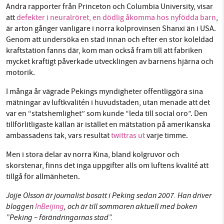
Andra rapporter från Princeton och Columbia University, visar
att
defekter i neuralröret, en dödlig åkomma hos nyfödda barn
,
är arton gånger vanligare i norra kolprovinsen Shanxi än i USA.
Genom att undersöka en stad innan och efter en stor koleldad
kraftstation fanns där, kom man också fram till att fabriken
mycket kraftigt påverkade utvecklingen av barnens hjärna och
motorik.
I många år vägrade Pekings myndigheter offentliggöra sina
mätningar av luftkvalitén i huvudstaden, utan menade att det
var en “statshemlighet” som kunde “leda till social oro”. Den
tillförlitligaste källan är istället en mätstation på amerikanska
ambassadens tak, vars resultat
twittras ut
varje timme.
Men i stora delar av norra Kina, bland kolgruvor och
skorstenar, finns det inga uppgifter alls om luftens kvalité att
tillgå för allmänheten.
Jojje Olsson är journalist bosatt i Peking sedan 2007. Han driver
bloggen
InBeijing
, och är till sommaren aktuell med boken
”Peking – förändringarnas stad”.