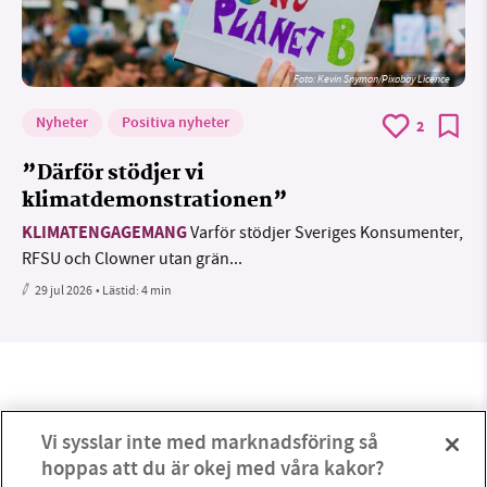
Foto:
Kevin Snyman/Pixabay Licence
Nyheter
Positiva nyheter
2
”Därför stödjer vi
klimatdemonstrationen”
KLIMATENGAGEMANG
Varför stödjer Sveriges Konsumenter,
RFSU och Clowner utan grän...
29 jul 2026
• Lästid:
4 min
Vi sysslar inte med marknadsföring så
hoppas att du är okej med våra kakor?