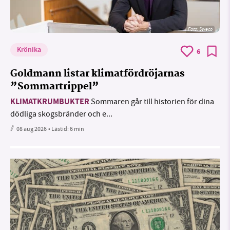
Foto: Sweco
Krönika
6
Goldmann listar klimatfördröjarnas
”Sommartrippel”
KLIMATKRUMBUKTER
Sommaren går till historien för dina
dödliga skogsbränder och e...
08 aug 2026
• Lästid:
6 min