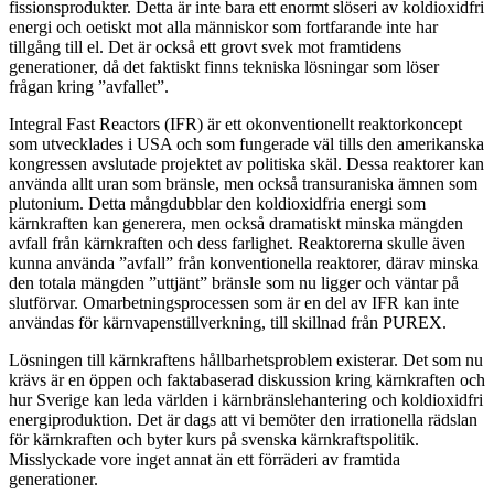
fissionsprodukter. Detta är inte bara ett enormt slöseri av koldioxidfri
energi och oetiskt mot alla människor som fortfarande inte har
tillgång till el. Det är också ett grovt svek mot framtidens
generationer, då det faktiskt finns tekniska lösningar som löser
frågan kring ”avfallet”.
Integral Fast Reactors (IFR) är ett okonventionellt reaktorkoncept
som utvecklades i USA och som fungerade väl tills den amerikanska
kongressen avslutade projektet av politiska skäl. Dessa reaktorer kan
använda allt uran som bränsle, men också transuraniska ämnen som
plutonium. Detta mångdubblar den koldioxidfria energi som
kärnkraften kan generera, men också dramatiskt minska mängden
avfall från kärnkraften och dess farlighet. Reaktorerna skulle även
kunna använda ”avfall” från konventionella reaktorer, därav minska
den totala mängden ”uttjänt” bränsle som nu ligger och väntar på
slutförvar. Omarbetningsprocessen som är en del av IFR kan inte
användas för kärnvapenstillverkning, till skillnad från PUREX.
Lösningen till kärnkraftens hållbarhetsproblem existerar. Det som nu
krävs är en öppen och faktabaserad diskussion kring kärnkraften och
hur Sverige kan leda världen i kärnbränslehantering och koldioxidfri
energiproduktion. Det är dags att vi bemöter den irrationella rädslan
för kärnkraften och byter kurs på svenska kärnkraftspolitik.
Misslyckade vore inget annat än ett förräderi av framtida
generationer.