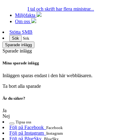
I tal och skrift har flera ministrar...
Miljöfakta
Om oss
Stötta SMB
Sök
Sök
Sparade inlägg
Sparade inlägg
Mina sparade inlägg
Inläggen sparas endast i den här webbläsaren.
Ta bort alla sparade
Är du säker?
Ja
Nej
Tipsa oss
Följ på Facebook
Facebook
Följ på Instagram
Instagram
Följ på BlueSky
BlueSky