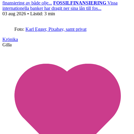
finansiering av både olje...
FOSSILFINANSIERING
Vissa
internationella banker har dragit ner sina lån till fos...
03 aug 2026
• Lästid:
3 min
Foto:
Karl Egger, Pixabay, samt privat
Krönika
Gilla