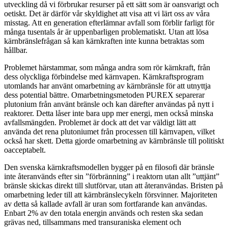
utveckling då vi förbrukar resurser på ett sätt som är oansvarigt och
oetiskt. Det är därför vår skyldighet att visa att vi lärt oss av våra
misstag. Att en generation efterlämnar avfall som förblir farligt för
många tusentals år är uppenbarligen problematiskt. Utan att lösa
kärnbränslefrågan så kan kärnkraften inte kunna betraktas som
hållbar.
Problemet härstammar, som många andra som rör kärnkraft, från
dess olyckliga förbindelse med kärnvapen. Kärnkraftsprogram
utomlands har använt omarbetning av kärnbränsle för att utnyttja
dess potential bättre. Omarbetningsmetoden PUREX separerar
plutonium från använt bränsle och kan därefter användas på nytt i
reaktorer. Detta låser inte bara upp mer energi, men också minska
avfallsmängden. Problemet är dock att det var väldigt lätt att
använda det rena plutoniumet från processen till kärnvapen, vilket
också har skett. Detta gjorde omarbetning av kärnbränsle till politiskt
oacceptabelt.
Den svenska kärnkraftsmodellen bygger på en filosofi där bränsle
inte återanvänds efter sin ”förbränning” i reaktorn utan allt ”uttjänt”
bränsle skickas direkt till slutförvar, utan att återanvändas. Bristen på
omarbetning leder till att kärnbränslecykeln försvinner. Majoriteten
av detta så kallade avfall är uran som fortfarande kan användas.
Enbart 2% av den totala energin används och resten ska sedan
grävas ned, tillsammans med transuraniska element och