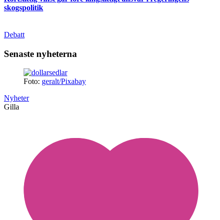
skogspolitik
Debatt
Senaste nyheterna
Foto:
geralt/Pixabay
Nyheter
Gilla