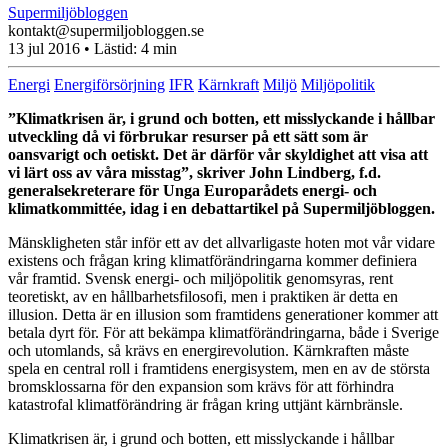
Supermiljöbloggen
kontakt@supermiljobloggen.se
13 jul 2016
• Lästid:
4 min
Energi
Energiförsörjning
IFR
Kärnkraft
Miljö
Miljöpolitik
”Klimatkrisen är, i grund och botten, ett misslyckande i hållbar
utveckling då vi förbrukar resurser på ett sätt som är
oansvarigt och oetiskt. Det är därför vår skyldighet att visa att
vi lärt oss av våra misstag”, skriver John Lindberg, f.d.
generalsekreterare för Unga Europarådets energi- och
klimatkommittée, idag i en debattartikel på Supermiljöbloggen.
Mänskligheten står inför ett av det allvarligaste hoten mot vår vidare
existens och frågan kring klimatförändringarna kommer definiera
vår framtid. Svensk energi- och miljöpolitik genomsyras, rent
teoretiskt, av en hållbarhetsfilosofi, men i praktiken är detta en
illusion. Detta är en illusion som framtidens generationer kommer att
betala dyrt för. För att bekämpa klimatförändringarna, både i Sverige
och utomlands, så krävs en energirevolution. Kärnkraften måste
spela en central roll i framtidens energisystem, men en av de största
bromsklossarna för den expansion som krävs för att förhindra
katastrofal klimatförändring är frågan kring uttjänt kärnbränsle.
Klimatkrisen är, i grund och botten, ett misslyckande i hållbar