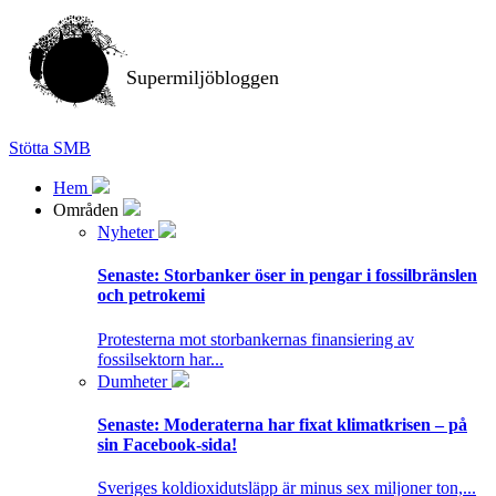
Supermiljöbloggen
Stötta SMB
Hem
Områden
Nyheter
Senaste:
Storbanker öser in pengar i fossilbränslen
och petrokemi
Protesterna mot storbankernas finansiering av
fossilsektorn har...
Dumheter
Senaste:
Moderaterna har fixat klimatkrisen – på
sin Facebook-sida!
Sveriges koldioxidutsläpp är minus sex miljoner ton,...