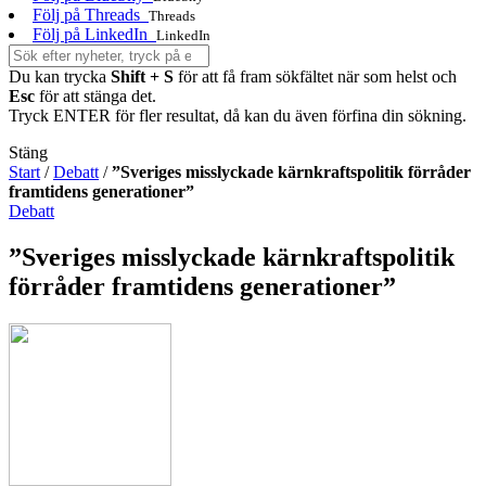
Följ på Threads
Threads
Följ på LinkedIn
LinkedIn
Du kan trycka
Shift + S
för att få fram sökfältet när som helst och
Esc
för att stänga det.
Tryck ENTER för fler resultat, då kan du även förfina din sökning.
Stäng
Start
/
Debatt
/
”Sveriges misslyckade kärnkraftspolitik förråder
framtidens generationer”
Debatt
”Sveriges misslyckade kärnkraftspolitik
förråder framtidens generationer”