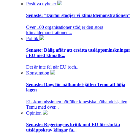
Positiva nyheter
Senaste:
”Därför stödjer vi klimatdemonstrationen”
Över 100 organisationer stödjer den stora
klimatdemonstrationen...
Politik
Senaste:
Dålig affär att ersätta utsläppsminskningar
i EU med klimatk...
Det är inte fel när EU (och...
Konsumtion
Senaste:
Dags för näthandelsjätten Temu att följa
lagen
EU-kommissionen bötfäller kinesiska näthandelsjätten
Temu med över...
Opinion
Senaste:
Regeringens kritik mot EU för sänkta
utsläppskrav klingar fa...