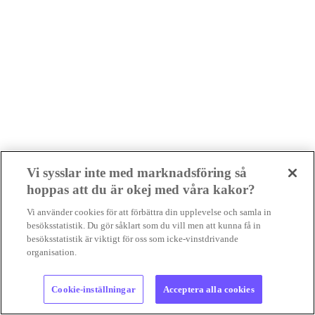
Vi sysslar inte med marknadsföring så
hoppas att du är okej med våra kakor?
Vi använder cookies för att förbättra din upplevelse och samla in
besöksstatistik. Du gör såklart som du vill men att kunna få in
besöksstatistik är viktigt för oss som icke-vinstdrivande
Senaste nyheterna
organisation.
Foto:
geralt/Pixabay
Cookie-inställningar
Acceptera alla cookies
Nyheter