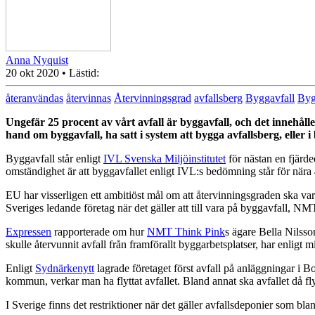
Anna Nyquist
20 okt 2020
• Lästid:
återanvändas
återvinnas
Återvinningsgrad
avfallsberg
Byggavfall
Byg
Ungefär 25 procent av vårt avfall är byggavfall, och det innehålle
hand om byggavfall, ha satt i system att bygga avfallsberg, eller i 
Byggavfall står enligt
IVL Svenska Miljöinstitutet
för nästan en fjärde
omständighet är att byggavfallet enligt IVL:s bedömning står för nära 4
EU har visserligen ett ambitiöst mål om att återvinningsgraden ska va
Sveriges ledande företag
när det gäller att
till vara på byggavfall, NM
Expressen
rapporterade om hur
NMT Think Pink
s ägare Bella Nilss
skulle återvunnit avfall från framförallt byggarbetsplatser, har enligt m
Enligt
Sydnärkenytt
lagrade företaget först avfall på anläggningar i B
kommun, verkar man ha flyttat avfallet. Bland annat ska avfallet då fl
I Sverige finns det restriktioner när det gäller avfallsdeponier som bla