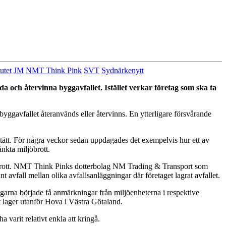
utet
JM
NMT Think Pink
SVT
Sydnärkenytt
nda och återvinna byggavfallet. Istället verkar företag som ska ta
 byggavfallet återanvänds eller återvinns. En ytterligare försvårande
a tätt. För några veckor sedan uppdagades det exempelvis hur ett av
änkta miljöbrott.
öbrott. NMT Think Pinks dotterbolag NM Trading & Transport som
unt avfall mellan olika avfallsanläggningar där företaget lagrat avfallet.
ingarna började få anmärkningar från miljöenheterna i respektive
tt lager utanför Hova i Västra Götaland.
 varit relativt enkla att kringå.