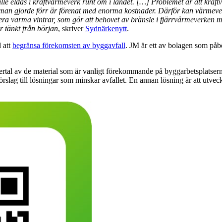
lle eldas i kraftvärmeverk runt om i landet. […] Problemet är att kraft
n gjorde förr är förenat med enorma kostnader. Därför kan värmeverken 
flera varma vintrar, som gör att behovet av bränsle i fjärrvärmeverken m
r tänkt från början
, skriver
Sydnärkenytt
.
 att
begränsa förekomsten av byggavfall
. JM är ett av bolagen som påbö
t flertal av de material som är vanligt förekommande på byggarbetsplatse
förslag till lösningar som minskar avfallet. En annan lösning är att ut