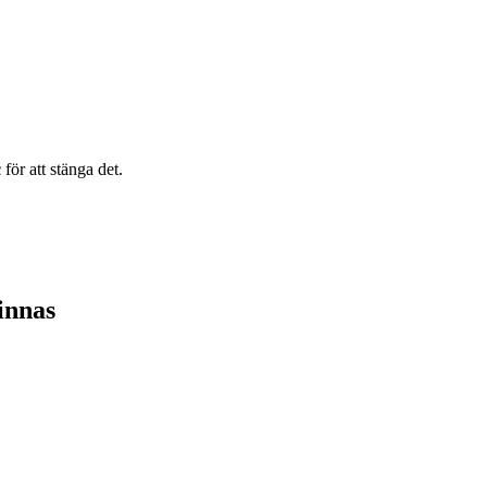
c
för att stänga det.
vinnas