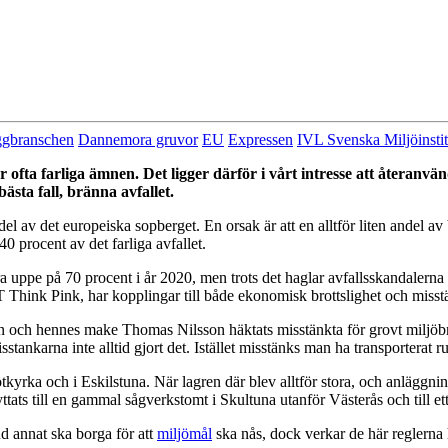
gbranschen
Dannemora gruvor
EU
Expressen
IVL Svenska Miljöinstit
r ofta farliga ämnen. Det ligger därför i vårt intresse att återanvä
bästa fall, bränna avfallet.
del av det europeiska sopberget. En orsak är att en alltför liten andel av
0 procent av det farliga avfallet.
ra uppe på 70 procent i år 2020, men
trots det haglar avfallsskandalern
T Think Pink, har kopplingar till både ekonomisk brottslighet och misst
on och hennes make Thomas Nilsson häktats misstänkta för grovt milj
isstankarna inte alltid gjort det. Istället misstänks man ha transporterat r
otkyrka och i Eskilstuna. När lagren där blev alltför stora, och anläggn
yttats till en gammal sågverkstomt i Skultuna utanför Västerås och till e
nd annat ska borga för att
miljömål
ska nås, dock verkar de här reglerna ha