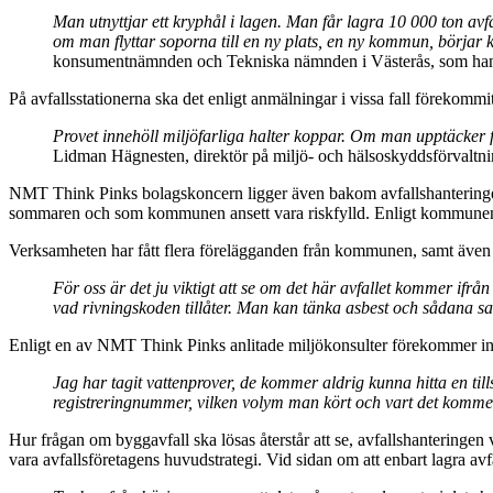
Man utnyttjar ett kryphål i lagen. Man får lagra 10 000 ton avf
om man flyttar soporna till en ny plats, en ny kommun, börjar k
konsumentnämnden och Tekniska nämnden i Västerås, som hantera
På avfallsstationerna ska det enligt anmälningar i vissa fall
förekommit 
Provet innehöll miljöfarliga halter koppar. Om man upptäcker f
Lidman Hägnesten, direktör på miljö- och hälsoskyddsförvaltnin
NMT Think Pinks bolagskoncern ligger även bakom avfallshantering
sommaren och som kommunen ansett vara riskfylld. Enligt kommunen fin
Verksamheten har fått flera förelägganden från kommunen, samt även k
För oss är det ju viktigt att se om det här avfallet kommer ifrån 
vad rivningskoden tillåter. Man kan tänka asbest och sådana sak
Enligt en av NMT Think Pinks anlitade miljökonsulter förekommer in
Jag har tagit vattenprover, de kommer aldrig kunna hitta en ti
registreringnummer, vilken volym man kört och vart det kommer i
Hur frågan om byggavfall ska lösas återstår att se, avfallshanteringen 
vara avfallsföretagens huvudstrategi. Vid sidan om att enbart lagra avfal