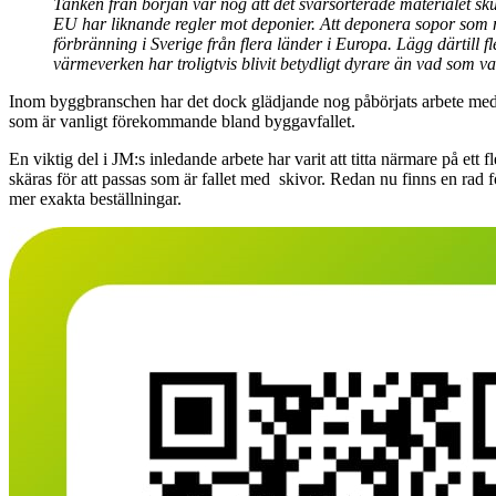
Tanken från början var nog att det svårsorterade materialet sku
EU har liknande regler mot deponier. Att deponera sopor som ma
förbränning i Sverige från flera länder i Europa. Lägg därtill 
värmeverken har troligtvis blivit betydligt dyrare än vad som va
Inom byggbranschen har det dock
glädjande nog påbörjats arbete med
som är vanligt förekommande bland byggavfallet.
En viktig del i JM:s inledande arbete har varit att titta närmare på et
skäras för att passas som är fallet med skivor. Redan nu finns en rad 
mer exakta beställningar.