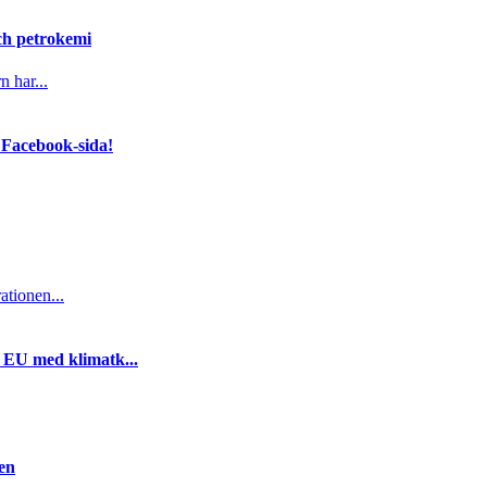
och petrokemi
n har...
 Facebook-sida!
ationen...
i EU med klimatk...
gen