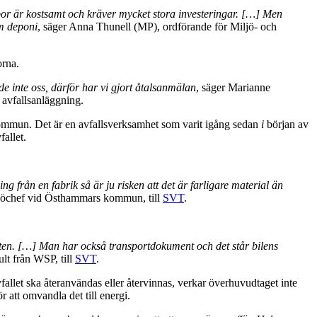
sopor är kostsamt och kräver mycket stora investeringar. […] Men
om deponi
, säger Anna Thunell (MP), ordförande för Miljö- och
orna.
e inte oss, därför har vi gjort åtalsanmälan
, säger Marianne
avfallsanläggning.
mun. Det är en avfallsverksamhet som varit igång sedan
i
början av
fallet.
ing från en fabrik så är ju risken att det är farligare material än
ljöchef vid Östhammars kommun, till
SVT
.
heten. […] Man har också transportdokument och det står bilens
lt från WSP, till
SVT
.
vfallet ska återanvändas eller återvinnas, verkar överhuvudtaget inte
r att omvandla det till energi.