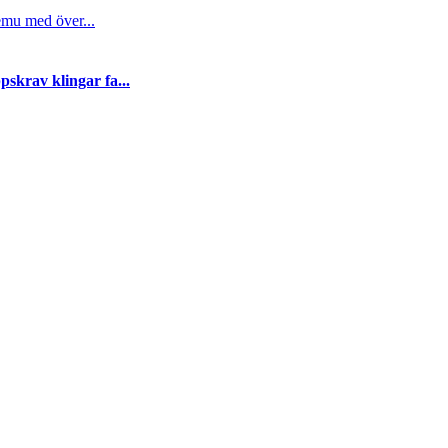
emu med över...
skrav klingar fa...