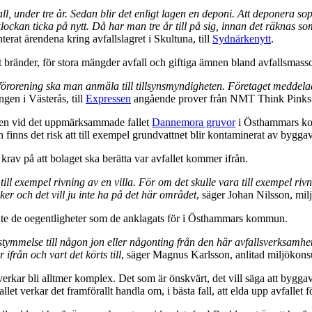
all, under tre år. Sedan blir det enligt lagen en deponi. Att deponera 
lockan ticka på nytt. Då har man tre år till på sig, innan det räknas s
t ärendena kring avfallslagret i Skultuna, till
Sydnärkenytt
.
bränder, för stora mängder avfall och giftiga ämnen bland avfallsmass
örorening ska man anmäla till tillsynsmyndigheten. Företaget meddelad
gen i Västerås, till
Expressen
angående prover från NMT Think Pinks 
en vid det uppmärksammade fallet
Dannemora gruvor
i Östhammars kom
ns det risk att till exempel grundvattnet blir kontaminerat av byggav
rav på att bolaget ska berätta var avfallet kommer ifrån.
till exempel rivning av en villa. För om det skulle vara till exempel rivn
er och det vill ju inte ha på det här området
, säger Johan Nilsson, mi
te de oegentligheter som de anklagats för i Östhammars kommun.
llstymmelse till någon jon eller någonting från den här avfallsverksam
från och vart det körts till
, säger Magnus Karlsson, anlitad miljökonsu
verkar bli alltmer komplex. Det som är önskvärt, det vill säga att bygga
let verkar det framförallt handla om, i bästa fall, att elda upp avfallet fö