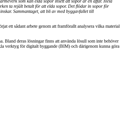
värmeverk som kan elda sopor insett att sopor är en affär. Hela
ta rejält betalt för att elda sopor. Det flödar in sopor för
inskar. Sammantaget, att bli av med byggavfallet till
rjat ett sådant arbete genom att framförallt analysera vilka material
rna. Bland deras lösningar finns att använda lösull som inte behöver
veckla verktyg för digitalt byggande (BIM) och därigenom kunna göra