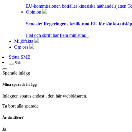
EU-kommissionen bötfäller kinesiska näthandelsjätten T
Opinion
Senaste:
Regeringens kritik mot EU för sänkta utsläpp
I tal och skrift har flera ministrar...
Miljöfakta
Om oss
Stötta SMB
Sök
Sparade inlägg
Mina sparade inlägg
Inläggen sparas endast i den här webbläsaren.
Ta bort alla sparade
Är du säker?
Ja