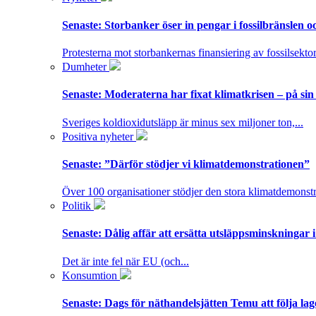
Senaste:
Storbanker öser in pengar i fossilbränslen 
Protesterna mot storbankernas finansiering av fossilsektor
Dumheter
Senaste:
Moderaterna har fixat klimatkrisen – på sin
Sveriges koldioxidutsläpp är minus sex miljoner ton,...
Positiva nyheter
Senaste:
”Därför stödjer vi klimatdemonstrationen”
Över 100 organisationer stödjer den stora klimatdemonstr
Politik
Senaste:
Dålig affär att ersätta utsläppsminskningar 
Det är inte fel när EU (och...
Konsumtion
Senaste:
Dags för näthandelsjätten Temu att följa la