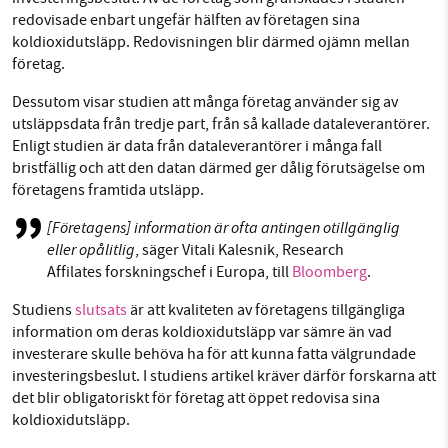
redovisade enbart ungefär hälften av företagen sina
koldioxidutsläpp. Redovisningen blir därmed ojämn mellan
företag.
Dessutom visar studien att många företag använder sig av
utsläppsdata från tredje part, från så kallade dataleverantörer.
Enligt studien är data från dataleverantörer i många fall
bristfällig och att den datan därmed ger dålig förutsägelse om
företagens framtida utsläpp.
[Företagens] information är ofta antingen otillgänglig
eller opålitlig
, säger Vitali Kalesnik, Research
Affilates forskningschef i Europa, till
Bloomberg
.
Studiens
slutsats
är att kvaliteten av företagens tillgängliga
information om deras koldioxidutsläpp var sämre än vad
investerare skulle behöva ha för att kunna fatta välgrundade
investeringsbeslut. I studiens artikel kräver därför forskarna att
det blir obligatoriskt för företag att öppet redovisa sina
koldioxidutsläpp.