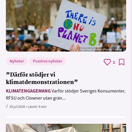
Foto:
Kevin Snyman/Pixabay Licence
Nyheter
Positiva nyheter
2
”Därför stödjer vi
klimatdemonstrationen”
KLIMATENGAGEMANG
Varför stödjer Sveriges Konsumenter,
RFSU och Clowner utan grän...
29 jul 2026
• Lästid:
4 min