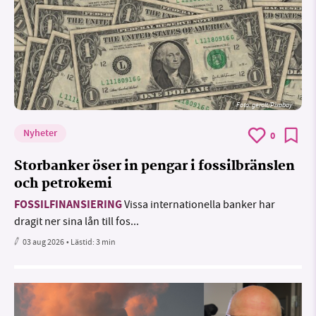
Foto:
geralt/Pixabay
Nyheter
0
Storbanker öser in pengar i fossilbränslen
och petrokemi
FOSSILFINANSIERING
Vissa internationella banker har
dragit ner sina lån till fos...
03 aug 2026
• Lästid:
3 min