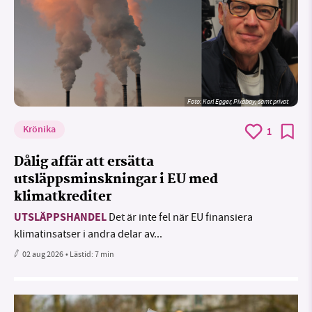
Foto:
Karl Egger, Pixabay, samt privat
Krönika
1
Dålig affär att ersätta
utsläppsminskningar i EU med
klimatkrediter
UTSLÄPPSHANDEL
Det är inte fel när EU finansiera
klimatinsatser i andra delar av...
02 aug 2026
• Lästid:
7 min