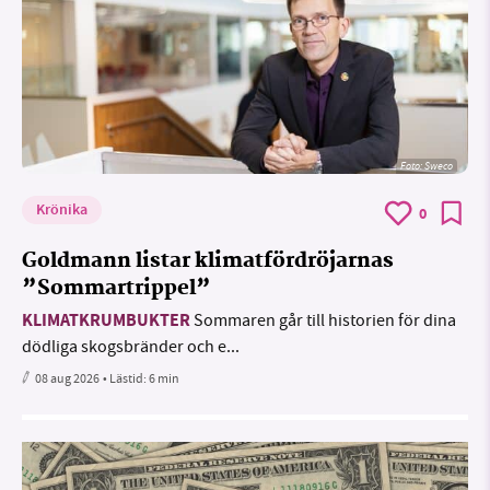
Foto: Sweco
Krönika
0
Goldmann listar klimatfördröjarnas
”Sommartrippel”
KLIMATKRUMBUKTER
Sommaren går till historien för dina
dödliga skogsbränder och e...
08 aug 2026
• Lästid:
6 min