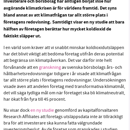
Investerare och börsbolag har äntligen börjat inse hur
avgörande klimatkrisen är för världens framtid. Det syns
Facebook
Instagram
BlueSky
bland annat av att klimatfrågan tar allt större plats i
företagens redovisning. Samtidigt visar en ny studie att bara
SMB kämpar för en hållbar framtid. Sedan
Threads
LinkedIn
hälften av företagen berättar hur mycket koldioxid de
starten 2010 har vår ideella redaktion drivit
faktiskt släpper ut.
miljödebatten framåt genom
nyhetsbevakning och granskningar. Nu vill vi
I en värld som kräver att vi snabbt minskar koldioxidutsläppen
utveckla vårt arbete – och vi hoppas att du
har det blivit viktigt att bedöma företag utifrån deras potential
vill hjälpa oss.
att begränsa sin klimatpåverkan. Det var därför
inte helt
förvånande att en
granskning
av svenska börsbolags års- och
Stötta vårt arbete genom att swisha en slant till
hållbarhetsredovisningar tidigare i år visade att klimatfrågan
tar allt större plats i företagens redovisningar. Undersökningen
visade även att andelen företag med transformativa klimatmål,
1231368703
det vill säga tydliga mål om när företaget ska bli klimatneutralt,
har ökat från fyra till 45 procent.
Läs vad vi vill göra
Nu visar dock
en ny studie
genomförd av kapitalförvaltaren
Research Affiliates att företags utsläppsdata inte är tillräckligt
bra för att investerare ska kunna fatta välgrundade
investeringsbeslut. Av de företag som granskades i studien