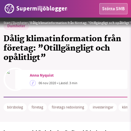
Supermiljöbloggen
Stötta SMB
Pixabay
Foto:
Kanenori från Pixabay
Start
/
Dumheter
/
Dålig klimatinformation från företag: ”Otillgängligt och opålitligt”
Dumheter
Dålig klimatinformation från
företag: ”Otillgängligt och
opålitligt”
HEM
OMRÅDEN
Anna Nyquist
06 nov 2020
• Lästid:
3 min
MILJÖFAKTA
OM OSS
börsbolag
företag
företags redovisning
investeringar
klima
Sök
Sparade inlägg
Tipsa oss