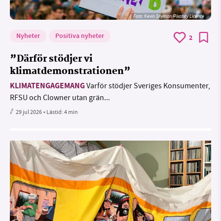
Foto:
Kevin Snyman/Pixabay Licence
Nyheter
Positiva nyheter
2
”Därför stödjer vi
klimatdemonstrationen”
KLIMATENGAGEMANG
Varför stödjer Sveriges Konsumenter,
RFSU och Clowner utan grän...
29 jul 2026
• Lästid:
4 min