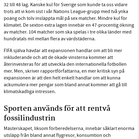
32 till 48 lag. Kanske kul för Sverige som kunde ta oss vidare
trots att vi kom sist i vår Nations League-grupp med två ynka
poäng och tolv insläppta mål på sex matcher. Mindre kul för
klimatet. De sexton extra lagen innebär en 47-procentig ökning
av matcher. 104 matcher som ska spelas i tre olika länder med
hundratals mil mellan flera av värdstäderna.
FIFA själva hävdar att expansionen handlar om att bli mer
inkluderande och att de ökade vinsterna kommer att
återinvesteras för att utveckla den internationella fotbollen
mer. Men, skriver rapportförfattarna, en mer kritisk syn på
expansionen är att den helt enkelt handlar om att kunna
ackumulera mer pengar som bland annat kommer att gå till
klimatskadliga intressen.
Sporten används för att rentvå
fossilindustrin
Mästerskapet, liksom förberedelserna, innebär såklart enorma
utsläpp från bland annat flygresor, konsumtion och