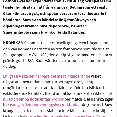
Fotbolls-VM har expanderat från 32 till 48 lag och spelas i tre
Sök
Sparade inlägg
Tipsa oss
länder hundratals mil från varandra. Det innebär ett rejält
ökat klimatavtryck, och spelar dessutom fossilindustrin i
Facebook
Instagram
BlueSky
händerna. Som av en händelse är Qatar Airways och
SMB kämpar för en hållbar framtid. Sedan
oljebolaget Aramco huvudsponsorer, berättar
starten 2010 har vår ideella redaktion drivit
Supermiljöbloggens krönikör Frida Hylander.
Threads
LinkedIn
miljödebatten framåt genom
nyhetsbevakning och granskningar. Nu vill vi
KRÖNIKA
VM-sommaren är officiellt igång. Men frågan är om
utveckla vårt arbete – och vi hoppas att du
den kan komma i närheten av den fotbollsyra som rådde sist
vill hjälpa oss.
Sverige spelade VM i USA, den där ljuvliga sommaren -94 när vi
grävde guld i USA. Både världen och fotbollen ser annorlunda
Stötta vårt arbete genom att swisha en slant till
ut idag.
Enligt FIFA ska det här vara det mest inkluderande
VM:et
1231368703
någonsin, men redan innan turneringen drog igång
omgärdades det av en rad skandaler av både fascistisk och
Läs vad vi vill göra
exkluderande karaktär: Bland annat har stark kritik riktats mot
biljettpriser på tiotusentals kronor
per match. Det iranska laget
har
tvingats flytta sin träningsbas till Mexiko
på grund av USA:s
krångel, och flera i deras stab har inte fått sina visum beviljade.
Och plötsligt
portades den somaliske domaren Omar Artan
,