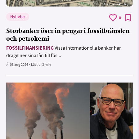
Foto:
geralt/Pixabay
Nyheter
0
Storbanker öser in pengar i fossilbränslen
och petrokemi
FOSSILFINANSIERING
Vissa internationella banker har
dragit ner sina lån till fos...
03 aug 2026
• Lästid:
3 min