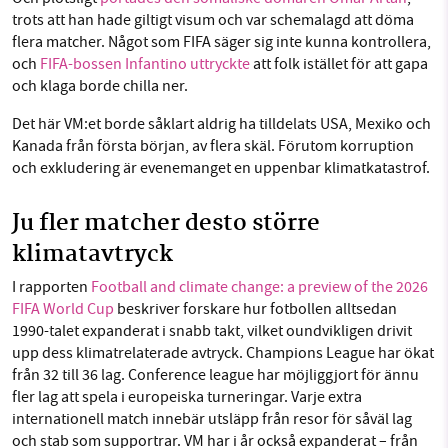
trots att han hade giltigt visum och var schemalagd att döma
flera matcher. Något som FIFA säger sig inte kunna kontrollera,
och
FIFA-bossen Infantino uttryckte
att folk istället för att gapa
och klaga borde chilla ner.
Det här VM:et borde såklart aldrig ha tilldelats USA, Mexiko och
Kanada från första början, av flera skäl. Förutom korruption
och exkludering är evenemanget en uppenbar klimatkatastrof.
Ju fler matcher desto större
klimatavtryck
I rapporten
Football and climate change: a preview of the 2026
FIFA World Cup
beskriver forskare hur fotbollen alltsedan
1990-talet expanderat i snabb takt, vilket oundvikligen drivit
upp dess klimatrelaterade avtryck. Champions League har ökat
från 32 till 36 lag. Conference league har möjliggjort för ännu
fler lag att spela i europeiska turneringar. Varje extra
internationell match innebär utsläpp från resor för såväl lag
och stab som supportrar. VM har i år också expanderat – från