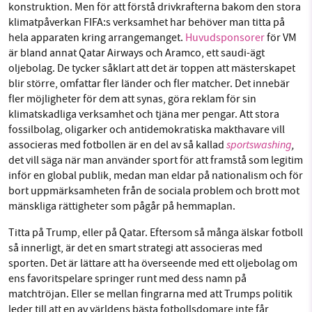
konstruktion. Men för att förstå drivkrafterna bakom den stora
klimatpåverkan FIFA:s verksamhet har behöver man titta på
hela apparaten kring arrangemanget.
Huvudsponsorer
för VM
är bland annat Qatar Airways och Aramco, ett saudi-ägt
oljebolag. De tycker såklart att det är toppen att mästerskapet
blir större, omfattar fler länder och fler matcher. Det innebär
fler möjligheter för dem att synas, göra reklam för sin
klimatskadliga verksamhet och tjäna mer pengar. Att stora
fossilbolag, oligarker och antidemokratiska makthavare vill
sportswashing
,
associeras med fotbollen är en del av så kallad
det vill säga när man använder sport för att framstå som legitim
inför en global publik, medan man eldar på nationalism och för
bort uppmärksamheten från de sociala problem och brott mot
mänskliga rättigheter som pågår på hemmaplan.
Titta på Trump, eller på Qatar. Eftersom så många älskar fotboll
så innerligt, är det en smart strategi att associeras med
sporten. Det är lättare att ha överseende med ett oljebolag om
ens favoritspelare springer runt med dess namn på
matchtröjan. Eller se mellan fingrarna med att Trumps politik
leder till att en av världens bästa fotbollsdomare inte får