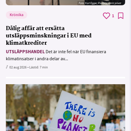
Foto:
Karl Egger, Pixabay, samt privat
Krönika
1
Dålig affär att ersätta
utsläppsminskningar i EU med
klimatkrediter
UTSLÄPPSHANDEL
Det är inte fel när EU finansiera
klimatinsatser i andra delar av...
02 aug 2026
• Lästid:
7 min