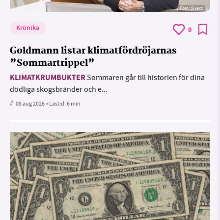
Foto: Sweco
Krönika
0
Goldmann listar klimatfördröjarnas
”Sommartrippel”
KLIMATKRUMBUKTER
Sommaren går till historien för dina
dödliga skogsbränder och e...
08 aug 2026
• Lästid:
6 min