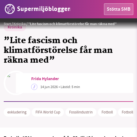
Supermiljöbloggen
Stötta SMB
Foto: Canva / Privat
Start
/
Krönika
/
”Lite fascism och klimatförstörelse får man räkna med”
Krönika
”Lite fascism och
klimatförstörelse får man
räkna med”
HEM
Frida Hylander
OMRÅDEN
14 jun 2026
• Lästid:
5 min
MILJÖFAKTA
exkludering
FIFA World Cup
Fossilindustrin
Fotboll
Fotbolls
OM OSS