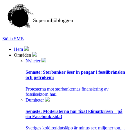
Supermiljöbloggen
Stötta SMB
Hem
Områden
Nyheter
Senaste:
Storbanker öser in pengar i fossilbränslen
och petrokemi
Protesterna mot storbankernas finansiering av
fossilsektorn har...
Dumheter
Senaste:
Moderaterna har fixat klimatkrisen – på
sin Facebook-sida!
Sveriges koldioxidutsläpp är minus sex miljoner ton,...