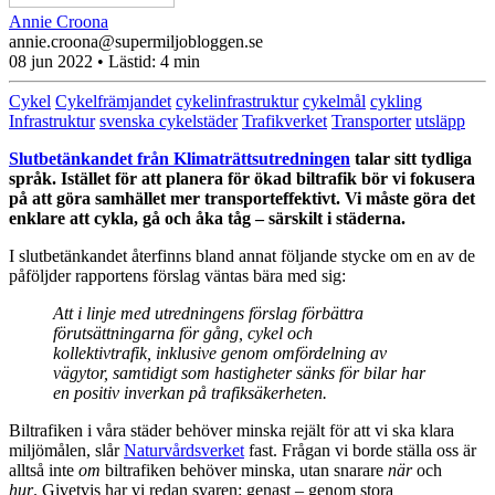
Annie Croona
annie.croona@supermiljobloggen.se
08 jun 2022
• Lästid:
4 min
Cykel
Cykelfrämjandet
cykelinfrastruktur
cykelmål
cykling
Infrastruktur
svenska cykelstäder
Trafikverket
Transporter
utsläpp
Slutbetänkandet från Klimaträttsutredningen
talar sitt tydliga
språk. Istället för att planera för ökad biltrafik bör vi fokusera
på att göra samhället mer transporteffektivt. Vi måste göra det
enklare att cykla, gå och åka tåg – särskilt i städerna.
I slutbetänkandet återfinns bland annat följande stycke om en av de
påföljder rapportens förslag väntas bära med sig:
Att i linje med utredningens förslag förbättra
förutsättningarna för gång, cykel och
kollektivtrafik, inklusive genom omfördelning av
vägytor, samtidigt som hastigheter sänks för bilar har
en positiv inverkan på trafiksäkerheten.
Biltrafiken i våra städer behöver minska rejält för att vi ska klara
miljömålen, slår
Naturvårdsverket
fast. Frågan vi borde ställa oss är
alltså inte
om
biltrafiken behöver minska, utan snarare
när
och
hur
.
Givetvis har vi redan svaren: genast – genom stora