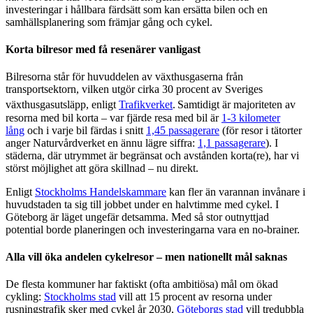
investeringar i hållbara färdsätt som kan ersätta bilen och en
samhällsplanering som främjar gång och cykel.
Korta bilresor med få resenärer vanligast
Bilresorna står för huvuddelen av växthusgaserna från
transportsektorn, vilken utgör
cirka 30 procent av Sveriges
växthusgasutsläpp, enligt
Trafikverket
.
Samtidigt är majoriteten av
resorna med bil korta – var fjärde resa med bil är
1-3 kilometer
lång
och i varje bil färdas i snitt
1,45 passagerare
(för resor i tätorter
anger Naturvårdverket en ännu lägre siffra:
1,1 passagerare
). I
städerna, där utrymmet är begränsat och avstånden korta(re), har vi
störst möjlighet att göra skillnad – nu direkt.
Enligt
Stockholms Handelskammare
kan fler än varannan invånare i
huvudstaden ta sig till jobbet under en halvtimme med cykel. I
Göteborg är läget ungefär detsamma. Med så stor outnyttjad
potential borde planeringen och investeringarna vara en no-brainer.
Alla vill öka andelen cykelresor – men nationellt mål saknas
De flesta kommuner har faktiskt (ofta ambitiösa) mål om ökad
cykling:
Stockholms stad
vill att 15 procent av resorna under
rusningstrafik sker med cykel år 2030,
Göteborgs stad
vill tredubbla