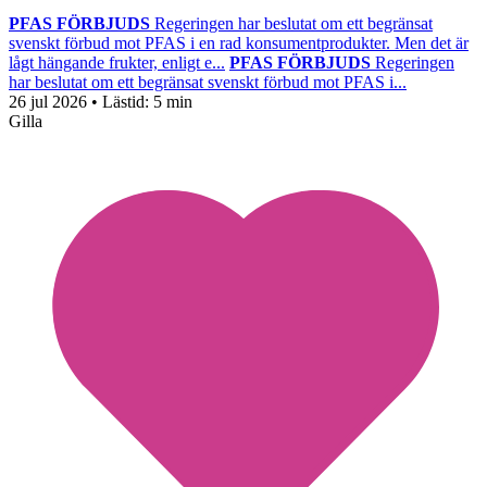
PFAS FÖRBJUDS
Regeringen har beslutat om ett begränsat
svenskt förbud mot PFAS i en rad konsumentprodukter. Men det är
lågt hängande frukter, enligt e...
PFAS FÖRBJUDS
Regeringen
har beslutat om ett begränsat svenskt förbud mot PFAS i...
26 jul 2026
• Lästid:
5 min
Gilla