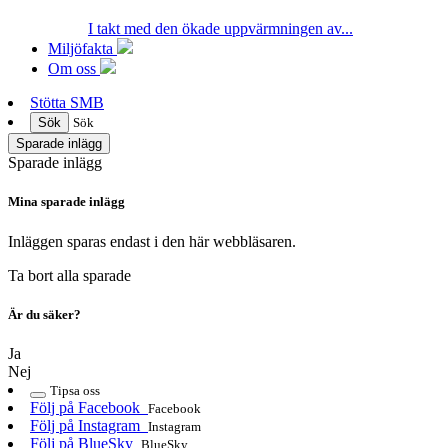
I takt med den ökade uppvärmningen av...
Miljöfakta
Om oss
Stötta SMB
Sök
Sök
Sparade inlägg
Sparade inlägg
Mina sparade inlägg
Inläggen sparas endast i den här webbläsaren.
Ta bort alla sparade
Är du säker?
Ja
Nej
Tipsa oss
Följ på Facebook
Facebook
Följ på Instagram
Instagram
Följ på BlueSky
BlueSky