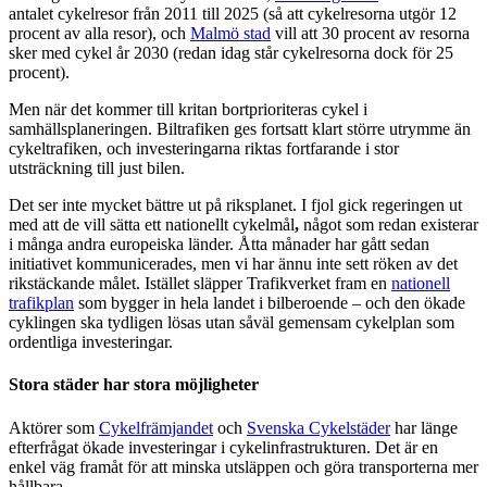
antalet cykelresor från 2011 till 2025 (så att cykelresorna utgör 12
procent av alla resor), och
Malmö stad
vill att 30 procent av resorna
sker med cykel år 2030 (redan idag står cykelresorna dock för 25
procent).
Men när det kommer till kritan bortprioriteras cykel i
samhällsplaneringen. Biltrafiken ges fortsatt klart större utrymme än
cykeltrafiken, och investeringarna riktas fortfarande i stor
utsträckning till just bilen.
Det ser inte mycket bättre ut på riksplanet. I fjol gick regeringen ut
med att de vill sätta ett nationellt cykelmål
,
något som redan existerar
i många andra europeiska länder. Åtta månader har gått sedan
initiativet kommunicerades, men vi har ännu inte sett röken av det
rikstäckande målet. Istället släpper Trafikverket fram en
nationell
trafikplan
som bygger in hela landet i bilberoende – och den ökade
cyklingen ska tydligen lösas utan såväl gemensam cykelplan som
ordentliga investeringar.
Stora städer har stora möjligheter
Aktörer som
Cykelfrämjandet
och
Svenska Cykelstäder
har länge
efterfrågat ökade investeringar i cykelinfrastrukturen. Det är en
enkel väg framåt för
att minska utsläppen och göra transporterna mer
hållbara.