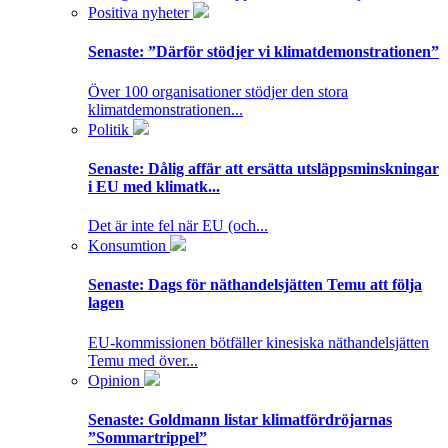
Positiva nyheter
Senaste:
”Därför stödjer vi klimatdemonstrationen”
Över 100 organisationer stödjer den stora
klimatdemonstrationen...
Politik
Senaste:
Dålig affär att ersätta utsläppsminskningar
i EU med klimatk...
Det är inte fel när EU (och...
Konsumtion
Senaste:
Dags för näthandelsjätten Temu att följa
lagen
EU-kommissionen bötfäller kinesiska näthandelsjätten
Temu med över...
Opinion
Senaste:
Goldmann listar klimatfördröjarnas
”Sommartrippel”