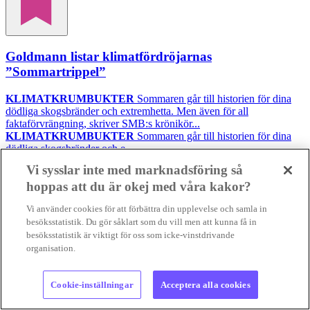
Goldmann listar klimatfördröjarnas
”Sommartrippel”
KLIMATKRUMBUKTER
Sommaren går till historien för dina
dödliga skogsbränder och extremhetta. Men även för all
faktaförvrängning, skriver SMB:s krönikör...
KLIMATKRUMBUKTER
Sommaren går till historien för dina
dödliga skogsbränder och e...
08 aug 2026
• Lästid:
6 min
Vi sysslar inte med marknadsföring så
hoppas att du är okej med våra kakor?
Foto:
geralt/Pixabay
Vi använder cookies för att förbättra din upplevelse och samla in
Nyheter
besöksstatistik. Du gör såklart som du vill men att kunna få in
Gilla
besöksstatistik är viktigt för oss som icke-vinstdrivande
organisation.
Cookie-inställningar
Acceptera alla cookies