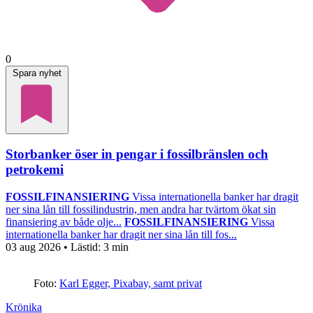
0
Spara nyhet
Storbanker öser in pengar i fossilbränslen och
petrokemi
FOSSILFINANSIERING
Vissa internationella banker har dragit
ner sina lån till fossilindustrin, men andra har tvärtom ökat sin
finansiering av både olje...
FOSSILFINANSIERING
Vissa
internationella banker har dragit ner sina lån till fos...
03 aug 2026
• Lästid:
3 min
Foto:
Karl Egger, Pixabay, samt privat
Krönika