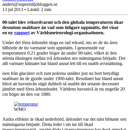
anders@supermiljobloggen.se
13 jul 2013
• Lästid:
2 min
00-talet blev rekordvarmt och den globala temperaturen ökar
dessutom snabbare än vad som tidigare uppmätts, det visar
en ny
rapport
av Världsmeteorologi-organisationen.
Under det förra årtiondet slogs en rad rekord, nio av de tio åren
tillhörde de tio varmaste som uppmätts. I genomsnitt var
temperaturen 0,21 grader högre än under 90-talet, vilket är den
största ökningen mellan två årtionden sen mätningarna började. Det
allt varmare klimatet har bland annat lett till en snabb avsmältning,
isen från glaciärer och runt polerna smälter just nu bort betydligt
snabbare än de gjorde under 1900-talet. Resultatet har bland annat
blivit att havsnivån stigit dubbelt så snabbt det senaste decenniet
jämfört med förra århundradet. Världens havsnivå är nu ungefär 20
cm högre än den var 1880.
WMO
Andra effekter är ökad nederbörd, årtiondet var det näst blötaste sen
mätningarna började. Detta leder i sin tur till ökad
översvämningsrisk, antalet döda i översvämningar har dock minskat