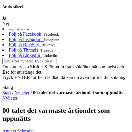
Är du säker?
Ja
Nej
Tipsa oss
Följ på Facebook
Facebook
Följ på Instagram
Instagram
Följ på BlueSky
BlueSky
Följ på Threads
Threads
Följ på LinkedIn
LinkedIn
Du kan trycka
Shift + S
för att få fram sökfältet när som helst och
Esc
för att stänga det.
Tryck ENTER för fler resultat, då kan du även förfina din sökning.
Stäng
Start
/
Nyheter
/
00-talet det varmaste årtiondet som uppmätts
Nyheter
00-talet det varmaste årtiondet som
uppmätts
Anders Schroder