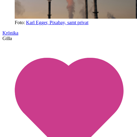
Foto:
Karl Egger, Pixabay, samt privat
Krönika
Gilla