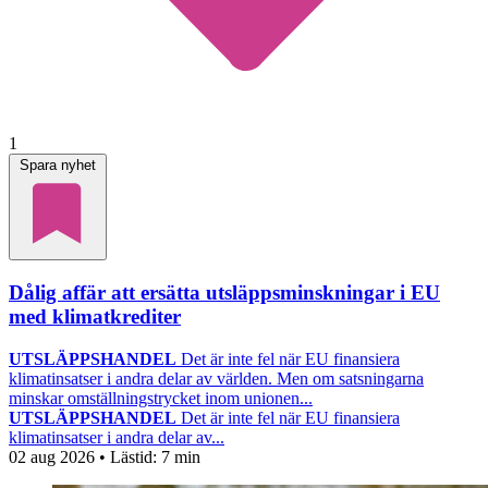
1
Spara nyhet
Dålig affär att ersätta utsläppsminskningar i EU
med klimatkrediter
UTSLÄPPSHANDEL
Det är inte fel när EU finansiera
klimatinsatser i andra delar av världen. Men om satsningarna
minskar omställningstrycket inom unionen...
UTSLÄPPSHANDEL
Det är inte fel när EU finansiera
klimatinsatser i andra delar av...
02 aug 2026
• Lästid:
7 min