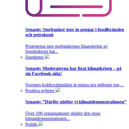
Senaste:
Storbanker öser in pengar i fossilbränslen
och petrokemi
Protesterna mot storbankernas finansiering av
fossilsektorn har...
Dumheter
Senaste:
Moderaterna har fixat klimatkrisen – på
sin Facebook-sida!
Sveriges koldioxidutsläpp är minus sex miljoner ton,...
Positiva nyheter
Senaste:
”Därför stödjer vi klimatdemonstrationen”
Över 100 organisationer stödjer den stora
klimatdemonstrationen...
Politik