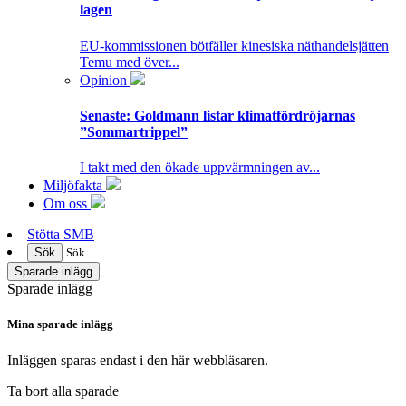
lagen
EU-kommissionen bötfäller kinesiska näthandelsjätten
Temu med över...
Opinion
Senaste:
Goldmann listar klimatfördröjarnas
”Sommartrippel”
I takt med den ökade uppvärmningen av...
Miljöfakta
Om oss
Stötta SMB
Sök
Sök
Sparade inlägg
Sparade inlägg
Mina sparade inlägg
Inläggen sparas endast i den här webbläsaren.
Ta bort alla sparade