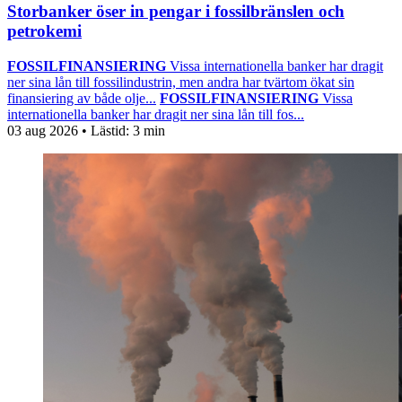
Storbanker öser in pengar i fossilbränslen och
petrokemi
FOSSILFINANSIERING
Vissa internationella banker har dragit
ner sina lån till fossilindustrin, men andra har tvärtom ökat sin
finansiering av både olje...
FOSSILFINANSIERING
Vissa
internationella banker har dragit ner sina lån till fos...
03 aug 2026
• Lästid:
3 min