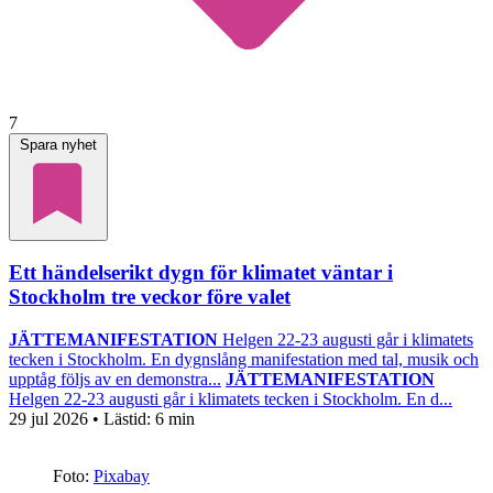
7
Spara nyhet
Ett händelserikt dygn för klimatet väntar i
Stockholm tre veckor före valet
JÄTTEMANIFESTATION
Helgen 22-23 augusti går i klimatets
tecken i Stockholm. En dygnslång manifestation med tal, musik och
upptåg följs av en demonstra...
JÄTTEMANIFESTATION
Helgen 22-23 augusti går i klimatets tecken i Stockholm. En d...
29 jul 2026
• Lästid:
6 min
Foto:
Pixabay