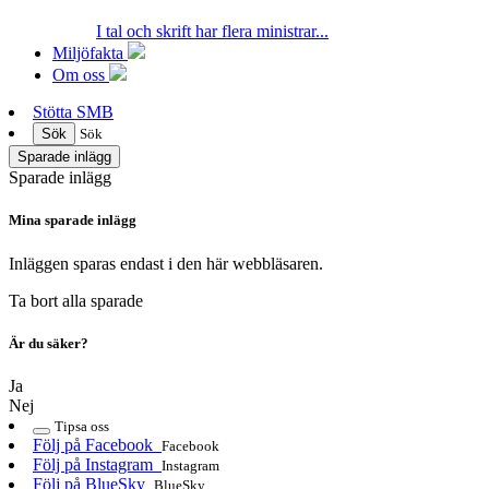
I tal och skrift har flera ministrar...
Miljöfakta
Om oss
Stötta SMB
Sök
Sök
Sparade inlägg
Sparade inlägg
Mina sparade inlägg
Inläggen sparas endast i den här webbläsaren.
Ta bort alla sparade
Är du säker?
Ja
Nej
Tipsa oss
Följ på Facebook
Facebook
Följ på Instagram
Instagram
Följ på BlueSky
BlueSky