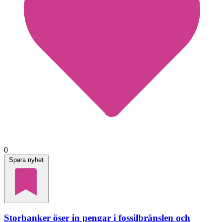
0
Spara nyhet
Storbanker öser in pengar i fossilbränslen och