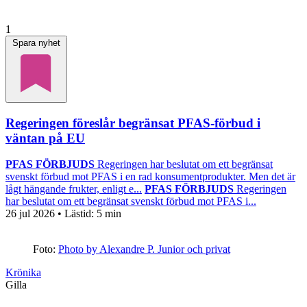
1
Spara nyhet
Regeringen föreslår begränsat PFAS-förbud i
väntan på EU
PFAS FÖRBJUDS
Regeringen har beslutat om ett begränsat
svenskt förbud mot PFAS i en rad konsumentprodukter. Men det är
lågt hängande frukter, enligt e...
PFAS FÖRBJUDS
Regeringen
har beslutat om ett begränsat svenskt förbud mot PFAS i...
26 jul 2026
• Lästid:
5 min
Foto:
Photo by Alexandre P. Junior och privat
Krönika
Gilla