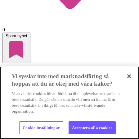
0
Spara nyhet
Storbanker öser in pengar i fossilbränslen och
Vi sysslar inte med marknadsföring så
petrokemi
hoppas att du är okej med våra kakor?
FOSSILFINANSIERING
Vissa internationella banker har dragit
Vi använder cookies för att förbättra din upplevelse och samla in
ner sina lån till fossilindustrin, men andra har tvärtom ökat sin
besöksstatistik. Du gör såklart som du vill men att kunna få in
finansiering av både olje...
FOSSILFINANSIERING
Vissa
besöksstatistik är viktigt för oss som icke-vinstdrivande
internationella banker har dragit ner sina lån till fos...
organisation.
03 aug 2026
• Lästid:
3 min
Cookie-inställningar
Acceptera alla cookies
Foto:
Karl Egger, Pixabay, samt privat