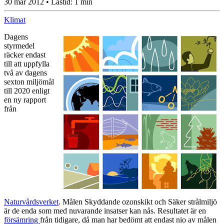
30 mar 2012
• Lästid:
1 min
Klimat
Dagens
styrmedel
räcker endast
till att uppfylla
två av dagens
sexton miljömål
till 2020 enligt
en ny rapport
från
Naturvårdsverket
. Målen Skyddande ozonskikt och Säker strålmiljö
är de enda som med nuvarande insatser kan nås. Resultatet är en
försämring
från tidigare, då man har bedömt att endast nio av målen