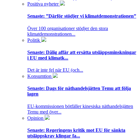
Positiva nyheter
Senaste:
”Därför stödjer vi klimatdemonstrationen”
Över 100 organisationer stödjer den stora
klimatdemonstrationen...
Politik
Senaste:
Dålig affär att ersätta utsläppsminskningar
i EU med klimatk...
Det är inte fel när EU (och...
Konsumtion
Senaste:
Dags för näthandelsjätten Temu att följa
lagen
EU-kommissionen bötfäller kinesiska näthandelsjätten
Temu med över...
Opinion
Senaste:
Regeringens kritik mot EU för sänkta
utsläppskrav klingar fa...