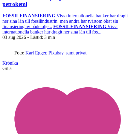
petrokemi
FOSSILFINANSIERING
Vissa internationella banker har dragit
ner sina lån till fossilindustrin, men andra har tvärtom ökat sin
finansiering av både olje...
FOSSILFINANSIERING
Vissa
internationella banker har dragit ner sina lån till fos...
03 aug 2026
• Lästid:
3 min
Foto:
Karl Egger, Pixabay, samt privat
Krönika
Gilla