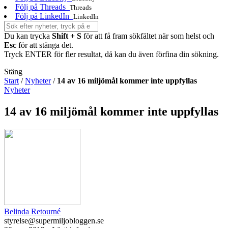
Följ på Threads
Threads
Följ på LinkedIn
LinkedIn
Du kan trycka
Shift + S
för att få fram sökfältet när som helst och
Esc
för att stänga det.
Tryck ENTER för fler resultat, då kan du även förfina din sökning.
Stäng
Start
/
Nyheter
/
14 av 16 miljömål kommer inte uppfyllas
Nyheter
14 av 16 miljömål kommer inte uppfyllas
Belinda Retourné
styrelse@supermiljobloggen.se