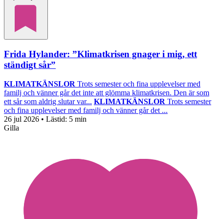
Frida Hylander: ”Klimatkrisen gnager i mig, ett
ständigt sår”
KLIMATKÄNSLOR
Trots semester och fina upplevelser med
familj och vänner går det inte att glömma klimatkrisen. Den är som
ett sår som aldrig slutar var...
KLIMATKÄNSLOR
Trots semester
och fina upplevelser med familj och vänner går det ...
26 jul 2026
• Lästid:
5 min
Gilla