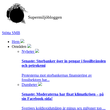
Supermiljöbloggen
Stötta SMB
Hem
Områden
Nyheter
Senaste:
Storbanker öser in pengar i fossilbränslen
och petrokemi
Protesterna mot storbankernas finansiering av
fossilsektorn har...
Dumheter
Senaste:
Moderaterna har fixat klimatkrisen – på
sin Facebook-sida!
Sveriges koldioxidutsläpp är minus sex miljoner ton,...