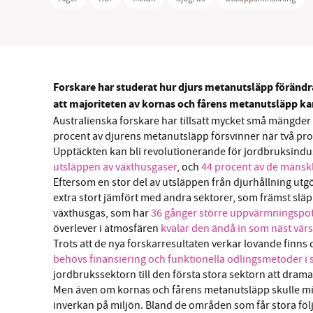
Forskare har studerat hur djurs metanutsläpp förändras
SM
att majoriteten av kornas och fårens metanutsläpp ka
Australienska forskare har tillsatt mycket små mängder a
nyhe
procent av djurens metanutsläpp försvinner när två pro
Upptäckten kan bli revolutionerande för jordbruksindus
utsläppen av växthusgaser
, och
44 procent av de mänsk
Eftersom en stor del av utsläppen från djurhållning utgö
extra stort jämfört med andra sektorer, som främst släp
växthusgas, som har
36 gånger större uppvärmningspote
överlever i atmosfären
kvalar den ändå in som näst värs
Trots att de nya forskarresultaten verkar lovande finns d
behövs finansiering och funktionella odlingsmetoder i s
jordbrukssektorn till den första stora sektorn att dram
Men även om kornas och fårens metanutsläpp skulle mins
inverkan på miljön. Bland de områden som får stora föl