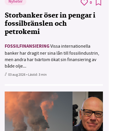
Nyheter
0
Storbanker öser in pengar i
fossilbränslen och
petrokemi
FOSSILFINANSIERING
Vissa internationella
banker har dragit ner sina lån till fossilindustrin,
men andra har tvärtom ökat sin finansiering av
både olje...
03 aug 2026
• Lästid:
3 min