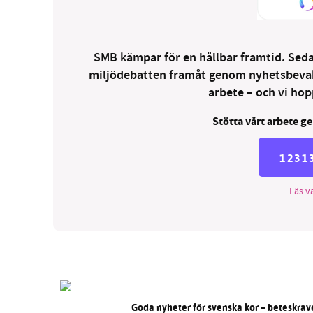
SMB kämpar för en hållbar framtid. Sedan
miljödebatten framåt genom nyhetsbevakni
arbete – och vi hopp
Stötta vårt arbete ge
1231
Läs va
Goda nyheter för svenska kor – beteskrave