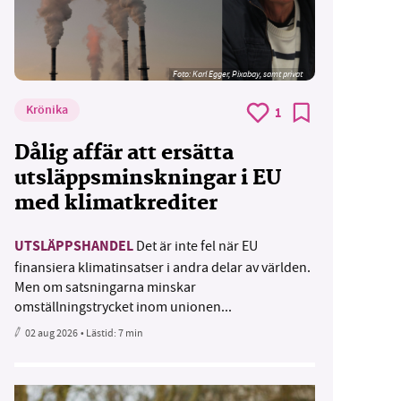
Foto:
Karl Egger, Pixabay, samt privat
Krönika
1
Dålig affär att ersätta
utsläppsminskningar i EU
med klimatkrediter
UTSLÄPPSHANDEL
Det är inte fel när EU
finansiera klimatinsatser i andra delar av världen.
Men om satsningarna minskar
omställningstrycket inom unionen...
02 aug 2026
• Lästid:
7 min