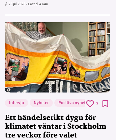
29 jul 2026
• Lästid:
4 min
Foto: Supermijöbloggen
Intervju
Nyheter
Positiva nyheter
7
Ett händelserikt dygn för
klimatet väntar i Stockholm
tre veckor före valet