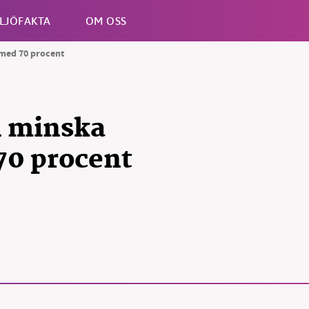
LJÖFAKTA
OM OSS
med 70 procent
Esc
n minska
70 procent