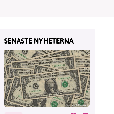
vår
SENASTE NYHETERNA
ete –
Foto:
geralt/Pixabay