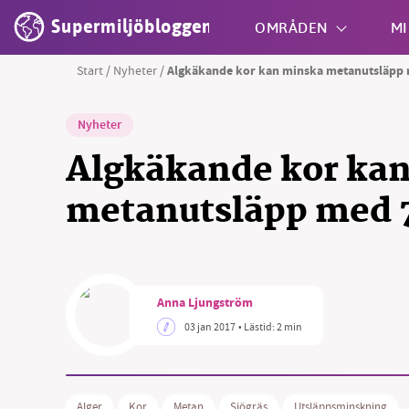
Supermiljöbloggen
OMRÅDEN
MI
Start
/
Nyheter
/
Algkäkande kor kan minska metanutsläpp 
Shift + S
Nyheter
Algkäkande kor ka
metanutsläpp med 
Anna Ljungström
03 jan 2017
• Lästid:
2 min
Alger
Kor
Metan
Sjögräs
Utsläppsminskning