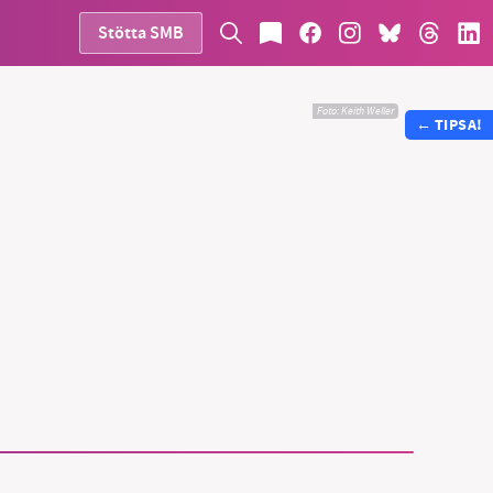
Stötta SMB
Foto:
Keith Weller
←
TIPSA!