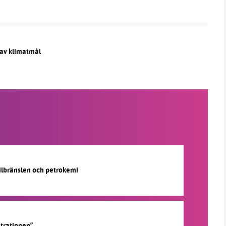
 av klimatmål
silbränslen och petrokemi
strationen”