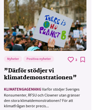
Foto:
Kevin Snyman/Pixabay Licence
Nyheter
Positiva nyheter
2
”Därför stödjer vi
klimatdemonstrationen”
KLIMATENGAGEMANG
Varför stödjer Sveriges
Konsumenter, RFSU och Clowner utan gränser
den stora klimatdemonstrationen? För att
klimatfrågan berör precis...