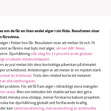
 om de får en liten andel alger i sin föda. Resultaten visar
B kämpar för en hållbar framtid. Sedan starten 2010 har 
n försvinna.
ideella redaktion drivit miljödebatten framåt genom
lger i födan hos får. Resultaten visar att mellan 50 och 70
tsbevakning och granskningar. Nu vill vi utveckla vårt arb
cent av fårens mat byts mot alger,
skriver ABC News
.
och vi hoppas att du vill hjälpa oss.
trin. Djurhållning
står idag för 13 procent av de globala
ligt orsakade metanutsläppen
.
Stötta vårt arbete genom att swisha en slant till
rs av just metan blir dess kortsiktiga påverkan på klimatet
per ut koldioxid. Anledningen är att metan är en mycket stark
1231368703
ntial än koldioxid
. Trots den relativt korta tid metanet
t av alla växthusgaser
.
Läs vad vi vill göra
et problem. För att få fram alger i tillräckligt stora mängder
tor skala.
Men om metoden blir etablerad kan den göra
atiskt minska sina utsläpp, menar forskarna bakom projektet.
ka har djurhållning globalt sett fortfarande kraftig
jder kan
vattenanvändning
,
överanvändning av antibiotika