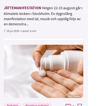
JÄTTEMANIFESTATION
Helgen 22-23 augusti går i
klimatets tecken i Stockholm. En dygnslång
manifestation med tal, musik och upptåg följs av
en demonstra...
29 jul 2026
• Lästid:
6 min
Foto:
Pixabay
Nyheter
Positiva nyheter