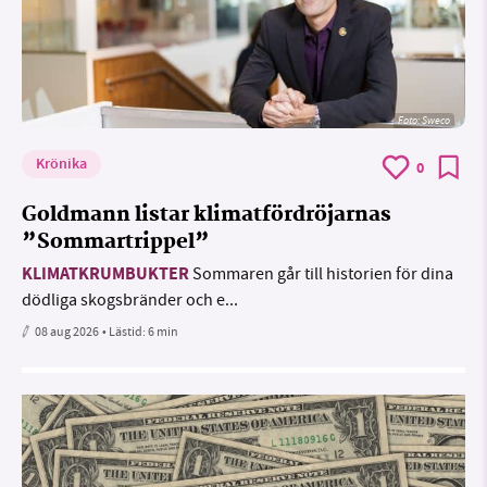
Foto: Sweco
Krönika
0
Goldmann listar klimatfördröjarnas
”Sommartrippel”
KLIMATKRUMBUKTER
Sommaren går till historien för dina
dödliga skogsbränder och e...
08 aug 2026
• Lästid:
6 min