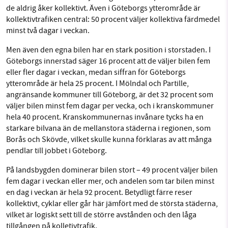
de aldrig åker kollektivt. Även i Göteborgs ytterområde är
kollektivtrafiken central: 50 procent väljer kollektiva färdmedel
minst två dagar i veckan.
Men även den egna bilen har en stark position i storstaden. I
Göteborgs innerstad säger 16 procent att de väljer bilen fem
eller fler dagar i veckan, medan siffran för Göteborgs
ytterområde är hela 25 procent. I Mölndal och Partille,
angränsande kommuner till Göteborg, är det 32 procent som
väljer bilen minst fem dagar per vecka, och i kranskommuner
hela 40 procent. Kranskommunernas invånare tycks ha en
starkare bilvana än de mellanstora städerna i regionen, som
Borås och Skövde, vilket skulle kunna förklaras av att många
pendlar till jobbet i Göteborg.
På landsbygden dominerar bilen stort – 49 procent väljer bilen
fem dagar i veckan eller mer, och andelen som tar bilen minst
en dag i veckan är hela 92 procent. Betydligt färre reser
kollektivt, cyklar eller går här jämfört med de största städerna,
vilket är logiskt sett till de större avstånden och den låga
tillgången på kolletivtrafik.