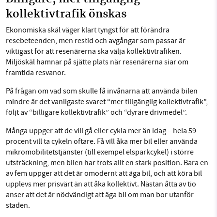
kollektivtrafik önskas
Ekonomiska skäl väger klart tyngst för att förändra
resebeteenden, men restid och avgångar som passar är
viktigast för att resenärerna ska välja kollektivtrafiken.
Miljöskäl hamnar på sjätte plats när resenärerna siar om
framtida resvanor.
På frågan om vad som skulle få invånarna att använda bilen
mindre är det vanligaste svaret “mer tillgänglig kollektivtrafik”,
följt av “billigare kollektivtrafik” och “dyrare drivmedel”.
Många uppger att de vill gå eller cykla mer än idag – hela 59
procent vill ta cykeln oftare. Få vill åka mer bil eller använda
mikromobilitetstjänster (till exempel elsparkcykel) i större
utsträckning, men bilen har trots allt en stark position. Bara en
av fem uppger att det är omodernt att äga bil, och att köra bil
upplevs mer prisvärt än att åka kollektivt. Nästan åtta av tio
anser att det är nödvändigt att äga bil om man bor utanför
staden.