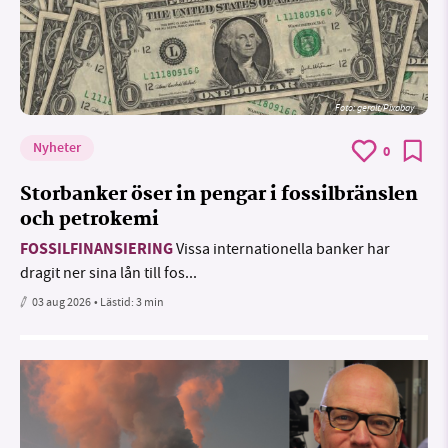
Foto:
geralt/Pixabay
Nyheter
0
Storbanker öser in pengar i fossilbränslen
och petrokemi
FOSSILFINANSIERING
Vissa internationella banker har
dragit ner sina lån till fos...
03 aug 2026
• Lästid:
3 min