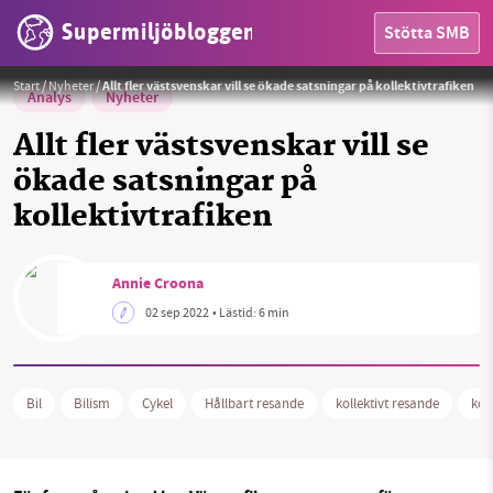
Supermiljöbloggen
Stötta SMB
Foto:
Västtrafik/Eddie Löthman
Start
/
Nyheter
/
Allt fler västsvenskar vill se ökade satsningar på kollektivtrafiken
Analys
Nyheter
Allt fler västsvenskar vill se
ökade satsningar på
kollektivtrafiken
Annie Croona
HEM
02 sep 2022
• Lästid:
6 min
OMRÅDEN
Bil
Bilism
Cykel
Hållbart resande
kollektivt resande
koll
MILJÖFAKTA
OM OSS