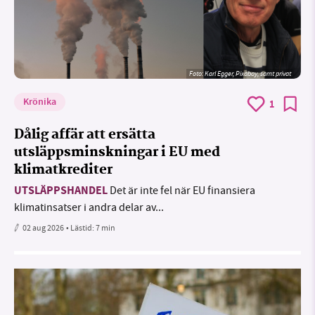
Foto:
Karl Egger, Pixabay, samt privat
Krönika
1
Dålig affär att ersätta
utsläppsminskningar i EU med
klimatkrediter
UTSLÄPPSHANDEL
Det är inte fel när EU finansiera
klimatinsatser i andra delar av...
02 aug 2026
• Lästid:
7 min