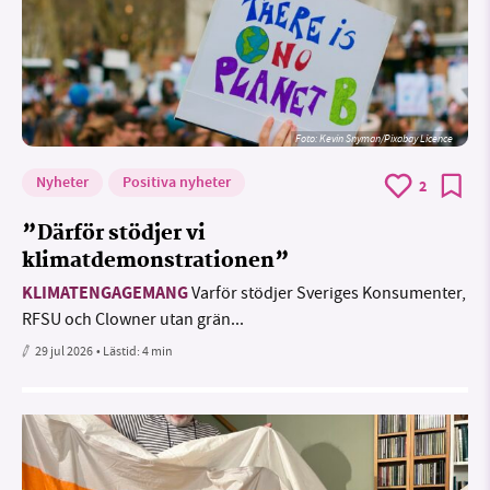
Foto:
Kevin Snyman/Pixabay Licence
Nyheter
Positiva nyheter
2
”Därför stödjer vi
klimatdemonstrationen”
KLIMATENGAGEMANG
Varför stödjer Sveriges Konsumenter,
RFSU och Clowner utan grän...
29 jul 2026
• Lästid:
4 min