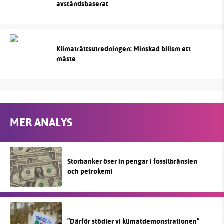
avståndsbaserat
Klimaträttsutredningen: Minskad bilism ett
måste
MER ANALYS
Storbanker öser in pengar i fossilbränslen
och petrokemi
”Därför stödjer vi klimatdemonstrationen”