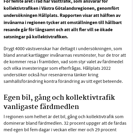
För femte året i rad har Västtrafik, som ansvarar för
kollektivtrafiken i Västra Götalandsregionen, genomfört
undersökningen Hållplats. Rapporten visar att hälften av
Sök
Sparade inlägg
Tipsa oss
invånarna i regionen tycker att omställningen till hållbart
SMB kämpar för en hållbar framtid. Sedan
resande går för långsamt och att allt fler vill se ökade
starten 2010 har vår ideella redaktion drivit
Facebook
Instagram
BlueSky
satsningar på kollektivtrafiken.
miljödebatten framåt genom
nyhetsbevakning och granskningar. Nu vill vi
Drygt 4000 västsvenskar har deltagit i undersökningen, som
Threads
LinkedIn
utveckla vårt arbete – och vi hoppas att du
bland annat kartlägger invånarnas resmönster, hur de tror att
vill hjälpa oss.
de kommer resa i framtiden, vad som styr valet av färdmedel
och vilka investeringar som efterfrågas. Hållplats 2022
Stötta vårt arbete genom att swisha en slant till
undersöker också hur resenärerna tänker kring
samhällsförändring kontra förändring av sitt eget beteende.
1231368703
Egen bil, gång och kollektivtrafik
Läs vad vi vill göra
vanligaste färdmedlen
I regionen som helhet är det bil, gång och kollektivtrafik som
dominerar bland färdmedlen. 32 procent uppger att de färdas
med egen bil fem dagar i veckan eller mer och 29 procent