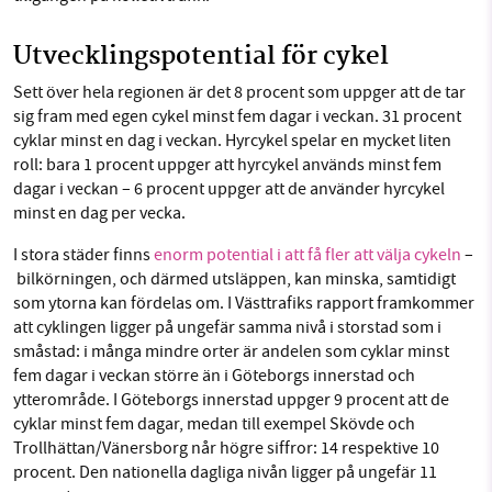
Utvecklingspotential för cykel
Sett över hela regionen är det 8 procent som uppger att de tar
sig fram med egen cykel minst fem dagar i veckan. 31 procent
cyklar minst en dag i veckan. Hyrcykel spelar en mycket liten
roll: bara 1 procent uppger att hyrcykel används minst fem
dagar i veckan – 6 procent uppger att de använder hyrcykel
minst en dag per vecka.
I stora städer finns
enorm potential i att få fler att välja cykeln
–
bilkörningen, och därmed utsläppen, kan minska, samtidigt
som ytorna kan fördelas om. I Västtrafiks rapport framkommer
att cyklingen ligger på ungefär samma nivå i storstad som i
småstad: i många mindre orter är andelen som cyklar minst
fem dagar i veckan större än i Göteborgs innerstad och
ytterområde. I Göteborgs innerstad uppger 9 procent att de
cyklar minst fem dagar, medan till exempel Skövde och
Trollhättan/Vänersborg når högre siffror: 14 respektive 10
procent. Den nationella dagliga nivån ligger på ungefär 11