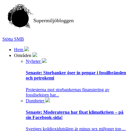
Supermiljöbloggen
Stötta SMB
Hem
Områden
Nyheter
Senaste:
Storbanker öser in pengar i fossilbränslen
och petrokemi
Protesterna mot storbankernas finansiering av
fossilsektorn har...
Dumheter
Senaste:
Moderaterna har fixat klimatkrisen – på
sin Facebook-sida!
Sveriges koldioxidutsläpp är minus sex miljoner ton,...