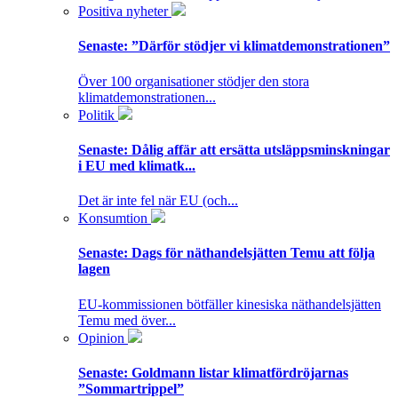
Positiva nyheter
Senaste:
”Därför stödjer vi klimatdemonstrationen”
Över 100 organisationer stödjer den stora
klimatdemonstrationen...
Politik
Senaste:
Dålig affär att ersätta utsläppsminskningar
i EU med klimatk...
Det är inte fel när EU (och...
Konsumtion
Senaste:
Dags för näthandelsjätten Temu att följa
lagen
EU-kommissionen bötfäller kinesiska näthandelsjätten
Temu med över...
Opinion
Senaste:
Goldmann listar klimatfördröjarnas
”Sommartrippel”