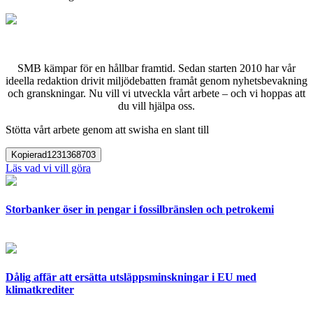
SMB kämpar för en hållbar framtid. Sedan starten 2010 har vår
ideella redaktion drivit miljödebatten framåt genom nyhetsbevakning
och granskningar. Nu vill vi utveckla vårt arbete – och vi hoppas att
du vill hjälpa oss.
Stötta vårt arbete genom att swisha en slant till
Kopierad
1231368703
Läs vad vi vill göra
Storbanker öser in pengar i fossilbränslen och petrokemi
Dålig affär att ersätta utsläppsminskningar i EU med
klimatkrediter