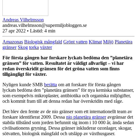
Andreas Vilhelmsson
andreas.vilhelmsson@supermiljobloggen.se
27 apr 2022
• Lästid:
4 min
Amazonas
Biologisk mångfald
Grönt vatten
Klimat
Miljö
Planetära
gränser
Skog
torka
växter
För första gången har forskare lyckats bedöma den ”planetära
gränsen” för vatten. Resultatet är väldigt allvarligt – vi har
redan överskridit gränsen för det gröna vatten som finns
tillgängligt för växter.
Nyligen kunde SMB
berätta
om att forskare för första gången
lyckats bedöma den ”planetära gränsen” för nya kemiska substanser,
som exempelvis mikroplaster, antibiotika och organiska miljögifter,
och kommit fram till att denna redan har överskridits med råge.
Det blev den femte av de nio gränser som ett internationellt team av
forskare identifierat 2009. Dessa
nio planetära gränser
avgränsar det
stabila tillstånd som jorden befunnit sig inom i 10 000 år, ända sedan
civilisationens gryning. Dessa gränser inkluderar ozonlager, skogar,
sötvatten, biologisk mångfald och utsläpp av växthusgaser.