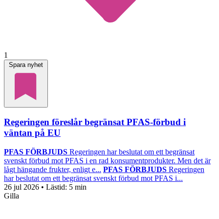
1
Spara nyhet
Regeringen föreslår begränsat PFAS-förbud i
väntan på EU
PFAS FÖRBJUDS
Regeringen har beslutat om ett begränsat
svenskt förbud mot PFAS i en rad konsumentprodukter. Men det är
lågt hängande frukter, enligt e...
PFAS FÖRBJUDS
Regeringen
har beslutat om ett begränsat svenskt förbud mot PFAS i...
26 jul 2026
• Lästid:
5 min
Gilla