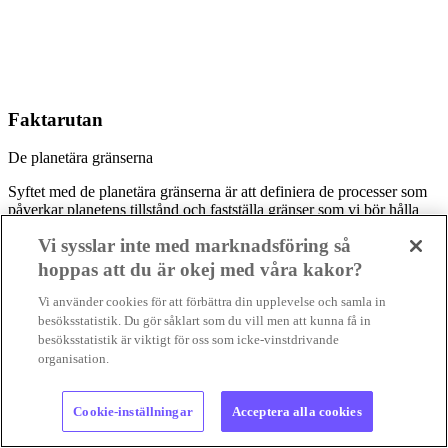
Faktarutan
De planetära gränserna
Syftet med de planetära gränserna är att definiera de processer som
påverkar planetens tillstånd och fastställa gränser som vi bör hålla
oss inom för att inte riskera mycket allvarliga förändringar. De
Vi sysslar inte med marknadsföring så
planetära gränserna är:
-Klimatförändringarna
hoppas att du är okej med våra kakor?
-Havsförsurning
-Förlust av biologisk mångfald
Vi använder cookies för att förbättra din upplevelse och samla in
-Förändrad markanvändning, exempelvis när skog omvandlas till
besöksstatistik. Du gör såklart som du vill men att kunna få in
jordbruksland
besöksstatistik är viktigt för oss som icke-vinstdrivande
-Färskvattenanvändning
organisation.
-Nya kemiska substanser
-Ozonskiktets uttunning
-Biogeokemiska flöden (fosfor- och kvävecykler)
Cookie-inställningar
Acceptera alla cookies
-Luftföroreningar i atmosfären