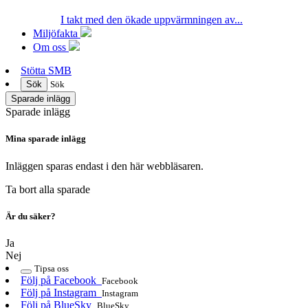
I takt med den ökade uppvärmningen av...
Miljöfakta
Om oss
Stötta SMB
Sök
Sök
Sparade inlägg
Sparade inlägg
Mina sparade inlägg
Inläggen sparas endast i den här webbläsaren.
Ta bort alla sparade
Är du säker?
Ja
Nej
Tipsa oss
Följ på Facebook
Facebook
Följ på Instagram
Instagram
Följ på BlueSky
BlueSky