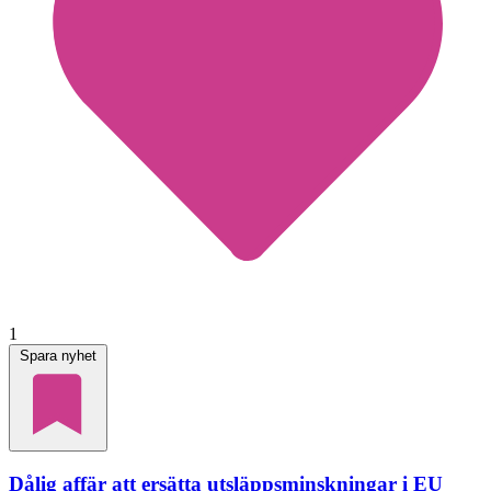
1
Spara nyhet
Dålig affär att ersätta utsläppsminskningar i EU