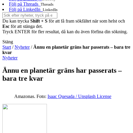
Följ på Threads
Threads
Följ på LinkedIn
LinkedIn
Du kan trycka
Shift + S
för att få fram sökfältet när som helst och
Esc
för att stänga det.
Tryck ENTER för fler resultat, då kan du även förfina din sökning.
Stäng
Start
/
Nyheter
/
Ännu en planetär gräns har passerats – bara tre
kvar
Nyheter
Ännu en planetär gräns har passerats –
bara tre kvar
Amazonas.
Foto:
Isaac Quesada / Unsplash License