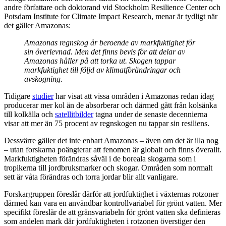
andre författare och doktorand vid Stockholm Resilience Center och
Potsdam Institute for Climate Impact Research, menar är tydligt när
det gäller Amazonas:
Amazonas regnskog är beroende av markfuktighet för
sin överlevnad. Men det finns bevis för att delar av
Amazonas håller på att torka ut. Skogen tappar
markfuktighet till följd av klimatförändringar och
avskogning.
Tidigare
studier
har visat att vissa områden i Amazonas redan idag
producerar mer kol än de absorberar och därmed gått från kolsänka
till kolkälla och
satellitbilder
tagna under de senaste decennierna
visar att mer än 75 procent av regnskogen nu tappar sin resiliens.
Dessvärre gäller det inte enbart Amazonas – även om det är illa nog
– utan forskarna poängterar att fenomen är globalt och finns överallt.
Markfuktigheten förändras såväl i de boreala skogarna som i
tropikerna till jordbruksmarker och skogar. Områden som normalt
sett är våta förändras och torra jordar blir allt vanligare.
Forskargruppen föreslår därför att jordfuktighet i växternas rotzoner
därmed kan vara en användbar kontrollvariabel för grönt vatten. Mer
specifikt föreslår de att gränsvariabeln för grönt vatten ska definieras
som andelen mark där jordfuktigheten i rotzonen överstiger den