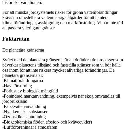
historiska variationen.
För att minska jordsystemets risker för gröna vattenförändringar
krävs nu omedelbara vattenmässiga åtgärder för att hantera
klimatförändringar, avskogning och markförstöring. Vi har inte råd
att passera ytterligare gränser.
Faktarutan
De planetära gränserna
Syftet med de planetära gränserna är att definiera de processer som
påverkar planetens tillstånd och fastställa gränser som vi bör hålla
oss inom för att inte riskera mycket allvarliga förändringar. De
planetära gränserna är:
-Klimatförändringarna
-Havsförsurning
-Förlust av biologisk mångfald
-Förändrad markanvändning, exempelvis när skog omvandlas till
jordbruksland
-Färskvattenanvändning
-Nya kemiska substanser
-Ozonskiktets uttunning
-Biogeokemiska flöden (fosfor- och kvävecykler)
-Luftföroreningar i atmosfären