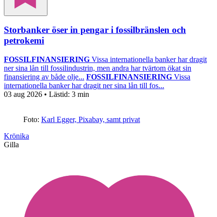
Storbanker öser in pengar i fossilbränslen och
petrokemi
FOSSILFINANSIERING
Vissa internationella banker har dragit
ner sina lån till fossilindustrin, men andra har tvärtom ökat sin
finansiering av både olje...
FOSSILFINANSIERING
Vissa
internationella banker har dragit ner sina lån till fos...
03 aug 2026
• Lästid:
3 min
Foto:
Karl Egger, Pixabay, samt privat
Krönika
Gilla