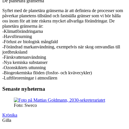
De planetära gränserna
Syftet med de planetära gränserna är att definiera de processer som
påverkar planetens tillstånd och fastställa gränser som vi bör hålla
oss inom för att inte riskera mycket allvarliga förändringar. De
planetära gränserna är:
-Klimatförändringarna
-Havsförsurning
-Förlust av biologisk mångfald
-Förändrad markanvändning, exempelvis när skog omvandlas till
jordbruksland
-Färskvattenanvändning
-Nya kemiska substanser
-Ozonskiktets uttunning
-Biogeokemiska flöden (fosfor- och kvävecykler)
-Luftföroreningar i atmosfären
Senaste nyheterna
Foto: Sweco
Krönika
Gilla