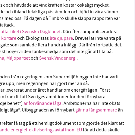
isk och hävdade att vindkraften kostar oskäligt mycket.
ade och ibland felaktiga påståenden och bjöd in våra vänner
ns med oss. På dagen då Timbro skulle släppa rapporten var
tattack.
attartikel i Svenska Dagbladet
. Därefter sampublicerade vi
e kortare
och Ekologistas
lite djupare
. Drevet lät inte vänta på
gate som samlade flera hundra inlägg. Därifrån fortsatte det.
kt högervriden tankesmedja som det inte går att lita på.
a, Miljöpartiet
och
Svensk Vindenergi
.
kanden från regeringen som Supermiljöbloggen inte har varit
re upp, men regeringen har gjort mer än så.
r levererat under året handlar om energifrågan. Först
m fram till att Sveriges ambitioner för den förnybara
edje benet”)
är förvånande låga
. Ambitionerna har inte ökats
ldigt låga”. Utbyggnaden av förnybart
går nu långsammare
än
efter få tag på ett hemligt dokument som gjorde det klart att
ande energieffektiviseringsavtal inom EU
för att detta skulle