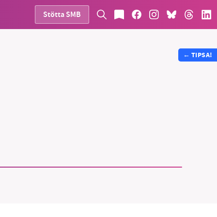
Stötta SMB
←
TIPSA!