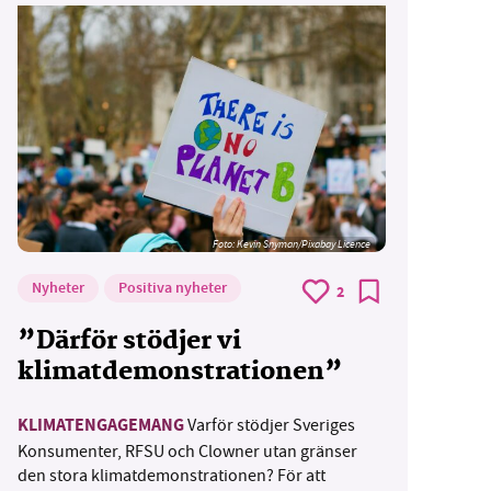
Foto:
Kevin Snyman/Pixabay Licence
Nyheter
Positiva nyheter
2
”Därför stödjer vi
klimatdemonstrationen”
KLIMATENGAGEMANG
Varför stödjer Sveriges
Konsumenter, RFSU och Clowner utan gränser
den stora klimatdemonstrationen? För att