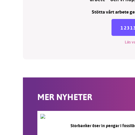
Stötta vårt arbete ge
1231
Läs va
MER NYHETER
Storbanker öser in pengar i fossi