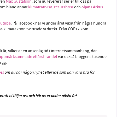
aren
Max Gustafson
, som nu levererar serier till oss på
r om bland annat
klimaträttvisa
,
resursbrist
och
oljan i Arktis
.
outube
. På Facebook har vi under året vuxit från några hundra
ns klimataktion twittrade vi direkt. Från COP17 kom
lt år, vilket är en ansenlig tid i internetsammanhang, där
 uppmärksammade ettårsfirandet
var också bloggens tusende
ägg.
oss
om du har någon nyhet eller idé som kan vara bra för
s att ni följer oss och hör av er under nästa år!