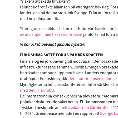
”riskera att skada tillväxten”.
I slutet av året åkte alliansen på ytterligare bakslag. F
länder, och på denna störtdök Sverige. Från att förra å
med bra klimatpolitik.
Ytterligare en kalldusch kom när Naturvårdsverket prese
av utsläppen med hela elva procent
jämfört med förra åre
Vi har också bevakat globala nyheter:
FUKUSHIMA SATTE FOKUS PÅ KÄRNKRAFTEN
I mars slog en jordbävning till mot Japan. Den orsakade
infrastruktur rasade samman. Jordbävningen orsakade o
barrikader som satts upp mot havet. Landets energifö
drabbades Fukushima, där
flera hundra tusen männis
Myndigheterna höll presskonferenser inför världens bek
med det i Tjernobyl
.
De internationella konsekvenserna blev stora. ”Atomkraf
politiker diskuterade säkerheten. EU-kommissionen me
Tyskland beslutade att
helt avskaffa sin kärnkraft till 20
till 2034. Greenpeace menade i en rapport att
Sverige ka