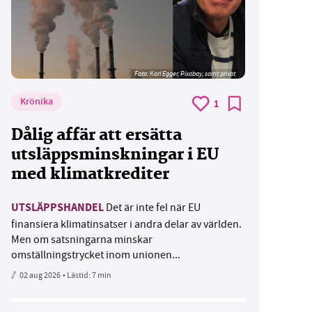
Foto:
Karl Egger, Pixabay, samt privat
Krönika
1
Dålig affär att ersätta
utsläppsminskningar i EU
med klimatkrediter
UTSLÄPPSHANDEL
Det är inte fel när EU
finansiera klimatinsatser i andra delar av världen.
Men om satsningarna minskar
omställningstrycket inom unionen...
02 aug 2026
• Lästid:
7 min