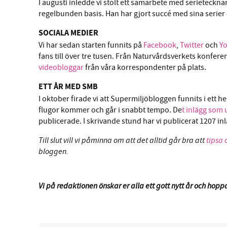
I augusti inledde vi stolt ett samarbete med serieteckn
regelbunden basis. Han har gjort succé med sina serie
SOCIALA MEDIER
Vi har sedan starten funnits på
Facebook
,
Twitter
och
Y
fans till över tre tusen. Från Naturvårdsverkets konfere
videobloggar
från våra korrespondenter på plats.
ETT ÅR MED SMB
I oktober firade vi att Supermiljöbloggen funnits i ett he
flugor kommer och går i snabbt tempo. De
t inlägg som
publicerade. I skrivande stund har vi publicerat 1207 inl
Till slut vill vi påminna om att det alltid går bra att
tipsa 
bloggen.
V
i på redaktionen önskar er alla ett gott nytt år och hoppa