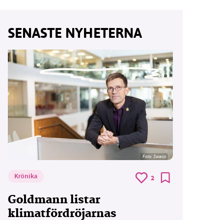
SENASTE NYHETERNA
vår
ete –
Foto: Sweco
Krönika
2
Goldmann listar
klimatfördröjarnas