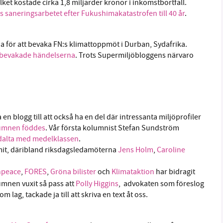
vilket kostade cirka 1,8 miljarder kronor i inkomstbortfall.
 saneringsarbetet efter Fukushimakatastrofen till 40 år
.
a för att bevaka FN:s klimattoppmöt i Durban, Sydafrika.
bevakade händelserna
. Trots Supermiljöbloggens närvaro
n blogg till att också ha en del där intressanta miljöprofiler
umnen föddes
. Vår första kolumnist Stefan Sundström
 dalta med medelklassen
.
mit, däribland riksdagsledamöterna
Jens Holm
,
Caroline
npeace
,
FORES
,
Gröna bilister
och
Klimataktion
har bidragit
lumnen vuxit så pass att
Polly Higgins
, advokaten som föreslog
 lag, tackade ja till att skriva en text åt oss.