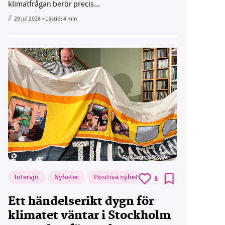
klimatfrågan berör precis...
29 jul 2026
• Lästid:
4 min
Foto: Supermijöbloggen
Intervju
Nyheter
Positiva nyheter
8
Ett händelserikt dygn för
klimatet väntar i Stockholm