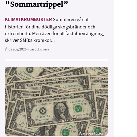
”Sommartrippel”
KLIMATKRUMBUKTER
Sommaren går till
historien för dina dödliga skogsbränder och
extremhetta. Men även för all faktaförvrängning,
skriver SMB:s krönikör...
08 aug 2026
• Lästid:
6 min
Foto:
geralt/Pixabay