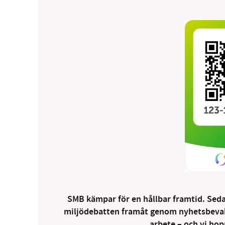
SMB kämpar för en hållbar framtid. Sedan
miljödebatten framåt genom nyhetsbevakni
arbete – och vi hopp