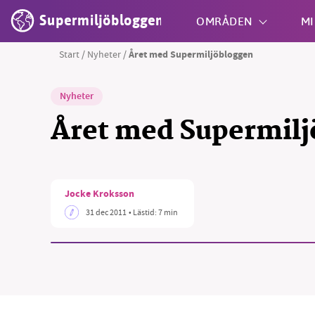
Supermiljöbloggen
OMRÅDEN
MI
Start
/
Nyheter
/
Året med Supermiljöbloggen
Shift + S
Nyheter
Året med Supermilj
Jocke Kroksson
31 dec 2011
• Lästid:
7 min