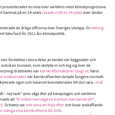
örst presenterades en lista över världens mest klimatprogressiva
ret hamnat på en 24-plats
rasade vi till en 34-plats
över länder
nterade de årliga siffrorna över Sveriges utsläpp. En
ökning
t blev facit för 2011 års klimatpolitik.
 stor förödelse i stora delar av landet när byggnader och
ckså en tsunami, som sköljde in och tog sig över de
rsörjning drabbades när
kärnkraftsreaktorer slogs ut
. Värst
kor evakuerades
när kärnkraftverket slutade fungera normalt.
ymrade ögon och haveriet konstaterades till slut vara
i nivå
t – nej tack”-pins sågs åter på kavajslagen och världens
nade att ”
Vi måste överväga en framtid utan kärnkraft
”,
22
. Schweiz var
inte sena att följa efter
och lovar avskaffande
n stänga sina kärnkraftverk till 2030
.