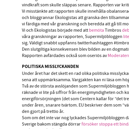
vindkraft som skulle släppas senare. Rapporten var krit
Vi misstänkte att rapporten skulle innehålla obalanser
och bloggrannar Ekologistas att granska den tillsamma
vi färdiga med vår granskning och beredda att gå till mo
Vi och Ekologistas började med att
bemöta
Timbros
deb
våra granskningar av rapporten, Supermiljöbloggen
lit
sig. Väldigt snabbt uppfanns twitterhashtaggen #timbro
Den slutgiltiga konsekvensen blev bilden av en dogmatis
Rapporten avfärdades också som oseriös av
Moderatern
POLITISKA MISSLYCKANDEN
Under året har det skett en rad olika politiska misslyc
sena att uppmärksamma. Vargjakten kan ni läsa om hög
Två av de största avslöjanden som Supermiljöbloggen ha
räknade vi lite på siffror från energimyndigheten och ko
energiförsörjningen (det som Centern kallar för ”det tr
under åren, snarare tvärtom. EU beskriver dem som ”vä
den gjort på trettio år.
Som om det inte var nog lyckades Supermiljöbloggen där
Sverige bakom stängda dörrar
försöker stoppa ett bind