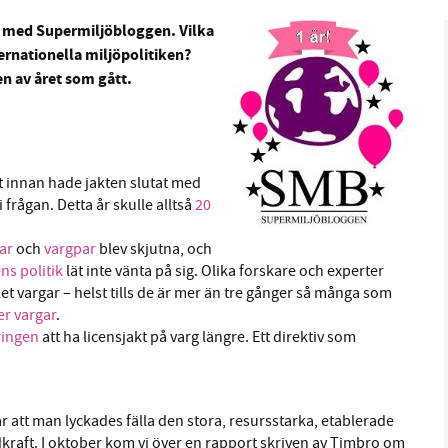
t med Supermiljöbloggen. Vilka
ernationella miljöpolitiken?
n av året som gått.
B kämpar för en hållbar framtid. Sedan starten 2010 har 
ideella redaktion drivit miljödebatten framåt genom
tsbevakning och granskningar. Nu vill vi utveckla vårt arb
t innan hade jakten slutat med
och vi hoppas att du vill hjälpa oss.
i frågan. Detta år skulle alltså
20
Stötta vårt arbete genom att swisha en slant till
ar
och
vargpar
blev skjutna, och
ns politik
lät inte vänta på sig. Olika forskare och experter
alet vargar – helst tills de är mer än tre gånger så många som
1231368703
er vargar
.
eringen
att ha licensjakt på varg längre. Ett direktiv som
Läs vad vi vill göra
r att man lyckades fälla den stora, resursstarka, etablerade
raft. I oktober kom vi över en rapport skriven av Timbro om