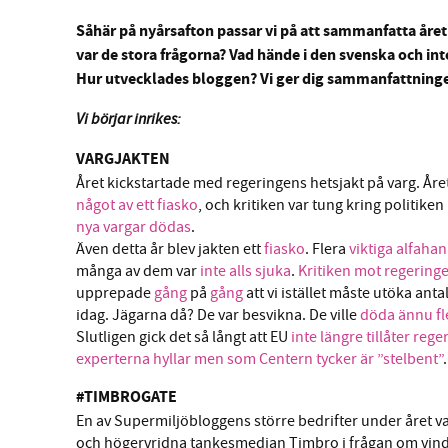
Såhär på nyårsafton passar vi på att sammanfatta åre
var de stora frågorna? Vad hände i den svenska och int
Hur utvecklades bloggen? Vi ger dig sammanfattninge
Vi börjar inrikes:
SM
VARGJAKTEN
nyhe
Året kickstartade med regeringens hetsjakt på varg. Åre
något av ett fiasko
, och kritiken var tung kring politiken 
nya vargar dödas
.
Även detta år blev jakten ett
fiasko
. Flera
viktiga
alfahan
många av dem var
inte alls sjuka
.
Kritiken mot regeringe
upprepade
gång
på
gång
att vi istället måste utöka ant
idag. Jägarna då? De var besvikna. De ville
döda ännu fl
Slutligen gick det så långt att EU
inte längre tillåter reg
experterna hyllar men som Centern tycker är ”stelbent”
.
#TIMBROGATE
En av Supermiljöbloggens större bedrifter under året va
och högervridna tankesmedjan Timbro i frågan om vindk