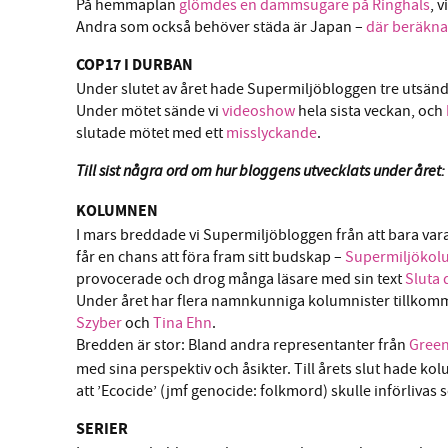
På hemmaplan
glömdes en dammsugare på Ringhals
, 
Andra som också behöver städa är Japan –
där beräknas
COP17 I DURBAN
Under slutet av året hade Supermiljöbloggen tre utsänd
Under mötet sände vi
videoshow
hela sista veckan, och
slutade mötet med ett
misslyckande
.
Till sist några ord om hur bloggens utvecklats under året:
KOLUMNEN
I mars breddade vi Supermiljöbloggen från att bara vara e
får en chans att föra fram sitt budskap –
Supermiljökol
provocerade och drog många läsare med sin text
Sluta
Under året har flera namnkunniga kolumnister tillkom
Szyber
och
Tina Ehn
.
Bredden är stor: Bland andra representanter från
Gree
med sina perspektiv och åsikter. Till årets slut hade ko
att ’Ecocide’ (jmf genocide: folkmord) skulle införlivas som
SERIER