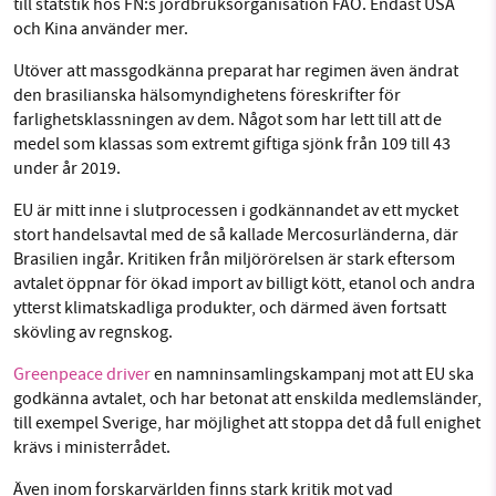
till statstik hos FN:s jordbruksorganisation FAO. Endast USA
och Kina använder mer.
Utöver att massgodkänna preparat har regimen även ändrat
den brasilianska hälsomyndighetens föreskrifter för
farlighetsklassningen av dem. Något som har lett till att de
medel som klassas som extremt giftiga sjönk från 109 till 43
under år 2019.
EU är mitt inne i slutprocessen i godkännandet av ett mycket
stort handelsavtal med de så kallade Mercosurländerna, där
Brasilien ingår. Kritiken från miljörörelsen är stark eftersom
avtalet öppnar för ökad import av billigt kött, etanol och andra
ytterst klimatskadliga produkter, och därmed även fortsatt
skövling av regnskog.
Greenpeace driver
en namninsamlingskampanj mot att EU ska
godkänna avtalet, och har betonat att enskilda medlemsländer,
till exempel Sverige, har möjlighet att stoppa det då full enighet
krävs i ministerrådet.
Även inom forskarvärlden finns stark kritik mot vad