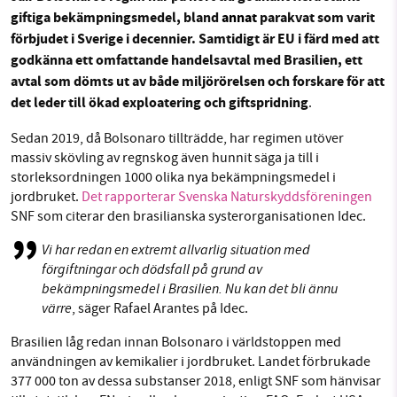
giftiga bekämpningsmedel, bland
annat
parakvat som varit
Facebook
Instagram
BlueSky
förbjudet i Sverige i decennier. Samtidigt är EU i färd med att
godkänna ett omfattande handelsavtal med Brasilien, ett
SMB kämpar för en hållbar framtid. Sedan
Threads
LinkedIn
avtal som dömts ut av både miljörörelsen och forskare
för att
starten 2010 har vår ideella redaktion drivit
det leder till ökad exploatering och giftspridning
.
miljödebatten framåt genom
nyhetsbevakning och granskningar. Nu vill vi
Sedan 2019, då Bolsonaro tillträdde, har regimen utöver
massiv skövling av regnskog även hunnit säga ja till i
utveckla vårt arbete – och vi hoppas att du
storleksordningen 1000 olika
nya
bekämpningsmedel i
vill hjälpa oss.
jordbruket.
Det rapporterar Svenska Naturskyddsföreningen
SNF som citerar den brasilianska systerorganisationen Idec.
Stötta vårt arbete genom att swisha en slant till
Vi har redan en extremt allvarlig situation med
1231368703
förgiftningar och dödsfall på grund av
bekämpningsmedel i Brasilien. Nu kan det bli ännu
värre
Läs vad vi vill göra
, säger Rafael Arantes på Idec.
Brasilien låg redan innan Bolsonaro i världstoppen med
användningen av kemikalier i jordbruket. Landet förbrukade
377 000 ton av dessa substanser 2018, enligt SNF som hänvisar