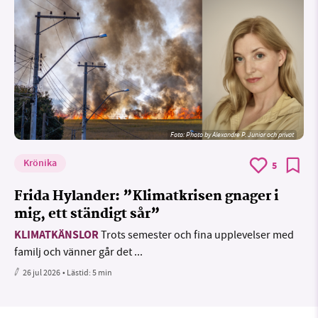
Foto:
Photo by Alexandre P. Junior och privat
Krönika
5
Frida Hylander: ”Klimatkrisen gnager i
mig, ett ständigt sår”
KLIMATKÄNSLOR
Trots semester och fina upplevelser med
familj och vänner går det ...
26 jul 2026
• Lästid:
5 min