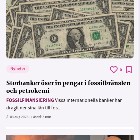
Foto:
geralt/Pixabay
Nyheter
0
Storbanker öser in pengar i fossilbränslen
och petrokemi
FOSSILFINANSIERING
Vissa internationella banker har
dragit ner sina lån till fos...
03 aug 2026
• Lästid:
3 min