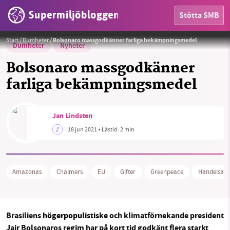
Supermiljöbloggen
Stötta SMB
Bekämpningsmedel
Foto:
Andy Powell
Start
/
Dumheter
/
Bolsonaro massgodkänner farliga bekämpningsmedel
Dumheter
Nyheter
Bolsonaro massgodkänner
farliga bekämpningsmedel
HEM
Jan Lindsten
OMRÅDEN
18 jun 2021
• Lästid:
2 min
MILJÖFAKTA
Amazonas
Chalmers
EU
Gifter
Greenpeace
Handelsavt
OM OSS
Brasiliens
högerpopulistiske
och klimatförnekande president
Sök
Sparade inlägg
Tipsa oss
Jair Bolsonaros regim har på kort tid godkänt flera starkt