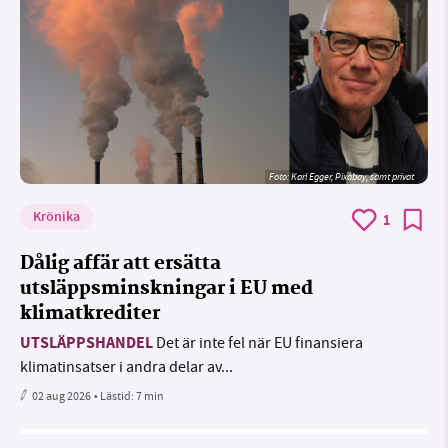
Foto:
Karl Egger, Pixabay, samt privat
Krönika
1
Dålig affär att ersätta
utsläppsminskningar i EU med
klimatkrediter
UTSLÄPPSHANDEL
Det är inte fel när EU finansiera
klimatinsatser i andra delar av...
02 aug 2026
• Lästid:
7 min