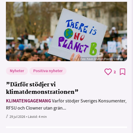
Foto:
Kevin Snyman/Pixabay Licence
Nyheter
Positiva nyheter
2
”Därför stödjer vi
klimatdemonstrationen”
KLIMATENGAGEMANG
Varför stödjer Sveriges Konsumenter,
RFSU och Clowner utan grän...
29 jul 2026
• Lästid:
4 min