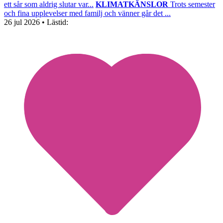
ett sår som aldrig slutar var...
KLIMATKÄNSLOR
Trots semester
och fina upplevelser med familj och vänner går det ...
26 jul 2026
• Lästid: