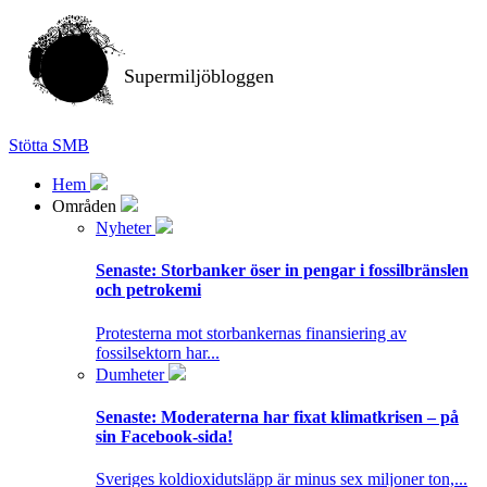
Supermiljöbloggen
Stötta SMB
Hem
Områden
Nyheter
Senaste:
Storbanker öser in pengar i fossilbränslen
och petrokemi
Protesterna mot storbankernas finansiering av
fossilsektorn har...
Dumheter
Senaste:
Moderaterna har fixat klimatkrisen – på
sin Facebook-sida!
Sveriges koldioxidutsläpp är minus sex miljoner ton,...