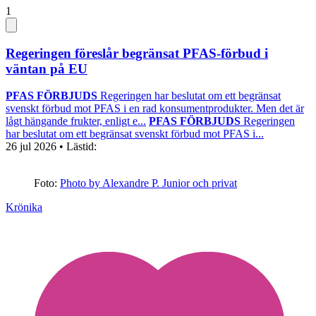
1
Regeringen föreslår begränsat PFAS-förbud i
väntan på EU
PFAS FÖRBJUDS
Regeringen har beslutat om ett begränsat
svenskt förbud mot PFAS i en rad konsumentprodukter. Men det är
lågt hängande frukter, enligt e...
PFAS FÖRBJUDS
Regeringen
har beslutat om ett begränsat svenskt förbud mot PFAS i...
26 jul 2026
• Lästid:
Foto:
Photo by Alexandre P. Junior och privat
Krönika