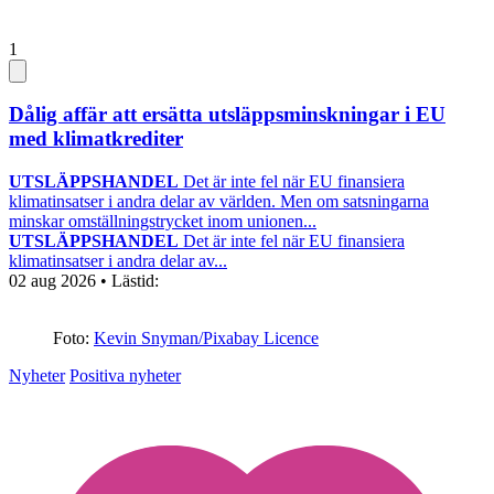
1
Dålig affär att ersätta utsläppsminskningar i EU
med klimatkrediter
UTSLÄPPSHANDEL
Det är inte fel när EU finansiera
klimatinsatser i andra delar av världen. Men om satsningarna
minskar omställningstrycket inom unionen...
UTSLÄPPSHANDEL
Det är inte fel när EU finansiera
klimatinsatser i andra delar av...
02 aug 2026
• Lästid:
Foto:
Kevin Snyman/Pixabay Licence
Nyheter
Positiva nyheter