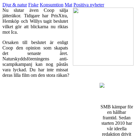
Djur & natur
Fiske
Konsumtion
Mat
Positiva nyheter
Nu slutar även Coop sälja
jätteräkor. Tidigare har PrisXtra,
Hemköp och Willys tagit beslutet
vilket gör att blickarna nu riktas
mot Ica.
Orsaken till beslutet är enligt
Coop den opinion som skapats
det senaste året.
Naturskyddsföreningens anti-
scampikampanj kan nog påstås
vara lyckad. Du har inte missat
deras lilla film om den stora räkan?
SMB kämpar för
en hållbar
framtid. Sedan
starten 2010 har
vår ideella
redaktion drivit