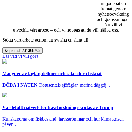
miljödebatten
framåt genom
nyhetsbevakning
och granskningar.
Nu vill vi
utveckla vårt arbete – och vi hoppas att du vill hjälpa oss.
Stötta vårt arbete genom att swisha en slant till
Kopierad
1231368703
Läs vad vi vill göra
Mängder av fåglar, delfiner och sälar dör i fisknät
DÖDA I NÄTEN
Tiotusentals sjöfåglar, marina däggdj...
Värdefullt nätverk för havsforskning skrotas av Trump
Kunskaperna om fiskbestånd, havsströmmar och hur klimatkrisen
påver...