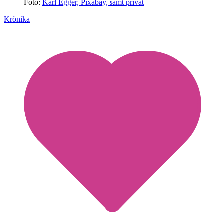
Foto:
Karl Egger, Pixabay, samt privat
Krönika