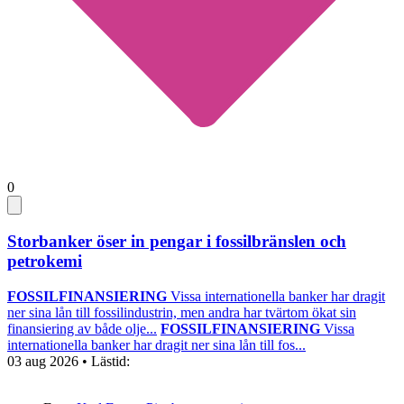
0
Storbanker öser in pengar i fossilbränslen och
petrokemi
FOSSILFINANSIERING
Vissa internationella banker har dragit
ner sina lån till fossilindustrin, men andra har tvärtom ökat sin
finansiering av både olje...
FOSSILFINANSIERING
Vissa
internationella banker har dragit ner sina lån till fos...
03 aug 2026
• Lästid: