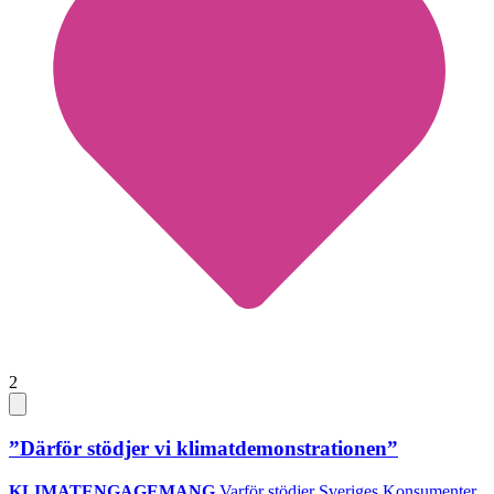
2
”Därför stödjer vi klimatdemonstrationen”
KLIMATENGAGEMANG
Varför stödjer Sveriges Konsumenter,