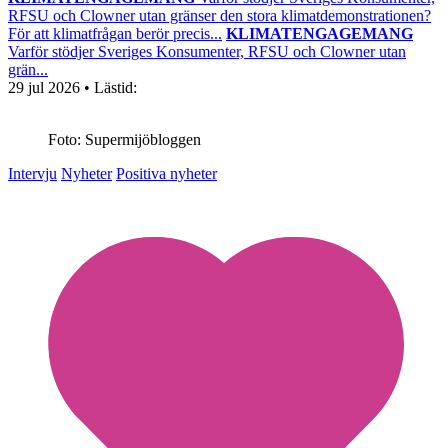
RFSU och Clowner utan gränser den stora klimatdemonstrationen?
För att klimatfrågan berör precis...
KLIMATENGAGEMANG
Varför stödjer Sveriges Konsumenter, RFSU och Clowner utan
grän...
29 jul 2026
• Lästid:
Foto: Supermijöbloggen
Intervju
Nyheter
Positiva nyheter