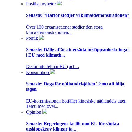
Positiva nyheter
Senaste:
”Därför stödjer vi klimatdemonstrationen”
Över 100 organisationer stödjer den stora
klimatdemonstrationen...
Politik
Senaste:
Dålig affär att ersätta utsläppsminskningar
i EU med klimatk...
Det är inte fel när EU (och...
Konsumtion
Senaste:
Dags för näthandelsjätten Temu att följa
lagen
EU-kommissionen bötfäller kinesiska näthandelsjätten
Temu med över...
Opinion
Senaste:
Regeringens kritik mot EU för sänkta
utsläppskrav klingar fa...