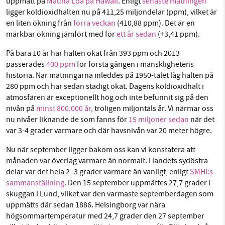
uppmätt på
Mauna Loa på Hawaii
. Enligt
senaste mätningen
ligger koldioxidhalten nu på 411,25 miljondelar (ppm), vilket är
Facebook
Instagram
BlueSky
en liten ökning från
förra veckan
(410,88 ppm). Det är en
märkbar ökning jämfört med för
ett år sedan
(+3,41 ppm).
SMB kämpar för en hållbar framtid. Sedan
Threads
LinkedIn
starten 2010 har vår ideella redaktion drivit
På bara 10 år har halten ökat från 393 ppm och 2013
passerades
400 ppm
för första gången i mänsklighetens
miljödebatten framåt genom
historia. När mätningarna inleddes på 1950-talet låg halten på
nyhetsbevakning och granskningar. Nu vill vi
280 ppm och har sedan stadigt ökat. Dagens koldioxidhalt i
utveckla vårt arbete – och vi hoppas att du
atmosfären är exceptionellt hög och inte befunnit sig på den
vill hjälpa oss.
nivån på
minst 800.000 år
, troligen miljontals år. Vi närmar oss
nu nivåer liknande de som fanns för
15 miljoner sedan
när det
Stötta vårt arbete genom att swisha en slant till
var 3-4 grader varmare och där havsnivån var 20 meter högre.
Nu när september ligger bakom oss kan vi konstatera att
1231368703
månaden var överlag varmare än normalt. I landets sydöstra
delar var det hela 2–3 grader varmare än vanligt, enligt
SMHI:s
Läs vad vi vill göra
sammanställning
. Den 15 september uppmättes 27,7 grader i
skuggan i Lund, vilket var den varmaste septemberdagen som
uppmätts där sedan 1886. Helsingborg var nära
högsommartemperatur med 24,7 grader den 27 september