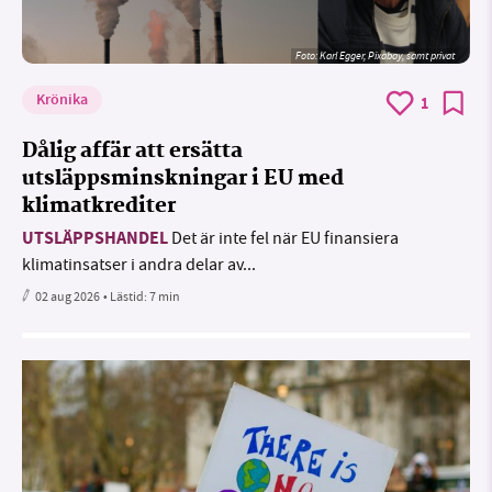
Foto:
Karl Egger, Pixabay, samt privat
Krönika
1
Dålig affär att ersätta
utsläppsminskningar i EU med
klimatkrediter
UTSLÄPPSHANDEL
Det är inte fel när EU finansiera
klimatinsatser i andra delar av...
02 aug 2026
• Lästid:
7 min