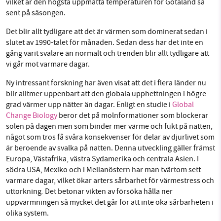
vilket är den högsta uppmätta temperaturen för Götaland så
sent på säsongen.
Det blir allt tydligare att det är värmen som dominerat sedan i
slutet av 1990-talet för månaden. Sedan dess har det inte en
gång varit svalare än normalt och trenden blir allt tydligare att
vi går mot varmare dagar.
Ny intressant forskning har även visat att det i flera länder nu
blir alltmer uppenbart att den globala upphettningen i högre
grad värmer upp nätter än dagar. Enligt en studie i
Global
Change Biology
beror det på molnformationer som blockerar
solen på dagen men som binder mer värme och fukt på natten,
något som tros få svåra konsekvenser för delar av djurlivet som
är beroende av svalka på natten. Denna utveckling gäller främst
Europa, Västafrika, västra Sydamerika och centrala Asien. I
södra USA, Mexiko och i Mellanöstern har man tvärtom sett
varmare dagar, vilket ökar arters sårbarhet för värmestress och
.
uttorkning
Det betonar vikten av försöka hålla ner
uppvärmningen så mycket det går för att inte öka sårbarheten i
olika system.