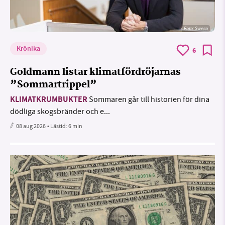
Foto: Sweco
Krönika
6
Goldmann listar klimatfördröjarnas
”Sommartrippel”
KLIMATKRUMBUKTER
Sommaren går till historien för dina
dödliga skogsbränder och e...
08 aug 2026
• Lästid:
6 min