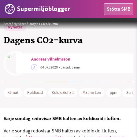
Supermiljöbloggen
Stötta SMB
Foto:
Scripps Institution of Oceanography
Start
/
Nyheter
/
Dagens CO2-kurva
Nyheter
Dagens CO2-kurva
Andreas Vilhelmsson
HEM
04 okt 2020
• Lästid:
3 min
OMRÅDEN
MILJÖFAKTA
Klimat
Koldioxid
Koldioxidhalt
Mauna Loa
ppm
Scripp
OM OSS
Varje söndag redovisar SMB halten av koldioxid i luften.
Sök
Sparade inlägg
Tipsa oss
Varje söndag redovisar SMB halten av koldioxid i luften,