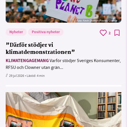
Foto:
Kevin Snyman/Pixabay Licence
Nyheter
Positiva nyheter
2
”Därför stödjer vi
klimatdemonstrationen”
KLIMATENGAGEMANG
Varför stödjer Sveriges Konsumenter,
RFSU och Clowner utan grän...
29 jul 2026
• Lästid:
4 min