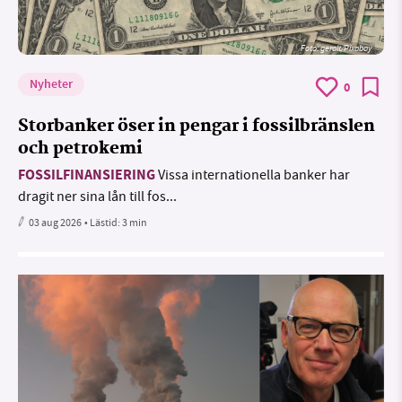
Foto:
geralt/Pixabay
Nyheter
0
Storbanker öser in pengar i fossilbränslen
och petrokemi
FOSSILFINANSIERING
Vissa internationella banker har
dragit ner sina lån till fos...
03 aug 2026
• Lästid:
3 min