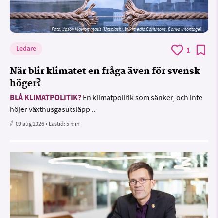
Foto: Jason Mavrommatis (Unsplash), Wikimedia Commons, Canva (montage)
Ledare
1
När blir klimatet en fråga även för svensk
höger?
BLÅ KLIMATPOLITIK?
En klimatpolitik som sänker, och inte
höjer växthusgasutsläpp...
09 aug 2026
• Lästid:
5 min