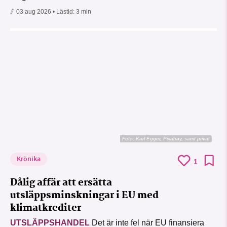
03 aug 2026
• Lästid:
3 min
Foto:
Karl Egger, Pixabay, samt privat
Krönika
1
Dålig affär att ersätta
utsläppsminskningar i EU med
klimatkrediter
UTSLÄPPSHANDEL
Det är inte fel när EU finansiera