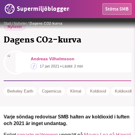
Supermiljöbloggen
Stötta SMB
Foto:
Scripps Institution of Oceanography
Start
/
Nyheter
/
Dagens CO2-kurva
Nyheter
Dagens CO2-kurva
HEM
Andreas Vilhelmsson
17 jan 2021
• Lästid:
2 min
OMRÅDEN
SMB kämpar för en hållbar framtid. Sedan
starten 2010 har vår ideella redaktion drivit
MILJÖFAKTA
miljödebatten framåt genom
Berkeley Earth
Copernicus
Klimat
Koldioxid
Koldioxidha
nyhetsbevakning och granskningar. Nu vill vi
OM OSS
utveckla vårt arbete – och vi hoppas att du
vill hjälpa oss.
Varje söndag redovisar SMB halten av koldioxid i luften
och 2021 är inget undantag.
Stötta vårt arbete genom att swisha en slant till
Sök
Sparade inlägg
Tipsa oss
Enligt
senaste mätningen
uppmätt på
Mauna Loa på Hawaii