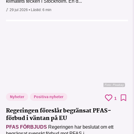
klimatets tecken i Stockholm. En d...
29 jul 2026
• Lästid:
6 min
Foto:
Pixabay
Nyheter
Positiva nyheter
1
Regeringen föreslår begränsat PFAS-
förbud i väntan på EU
PFAS FÖRBJUDS
Regeringen har beslutat om ett
begränsat svenskt förbud mot PFAS i...