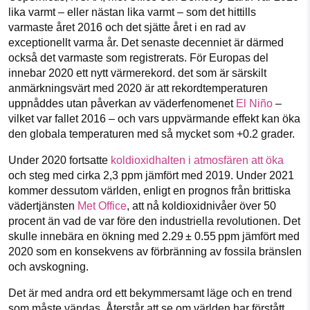
lika varmt – eller nästan lika varmt – som det hittills
varmaste året 2016 och det sjätte året i en rad av
exceptionellt varma år. Det senaste decenniet är därmed
också det varmaste som registrerats. För Europas del
innebar 2020 ett nytt värmerekord. det som är särskilt
anmärkningsvärt med 2020 är att rekordtemperaturen
uppnåddes utan påverkan av väderfenomenet
El Niño
–
vilket var fallet 2016 – och vars uppvärmande effekt kan öka
den globala temperaturen med så mycket som +0.2 grader.
Under 2020 fortsatte
koldioxidhalten i atmosfären att öka
och steg med cirka 2,3 ppm jämfört med 2019. Under 2021
kommer dessutom världen, enligt en prognos från brittiska
vädertjänsten
Met Office
, att nå koldioxidnivåer över 50
procent än vad de var före den industriella revolutionen. Det
skulle innebära en ökning med 2.29 ± 0.55 ppm jämfört med
2020 som en konsekvens av förbränning av fossila bränslen
och avskogning.
Det är med andra ord ett bekymmersamt läge och en trend
som måste vändas. Återstår att se om världen har förstått