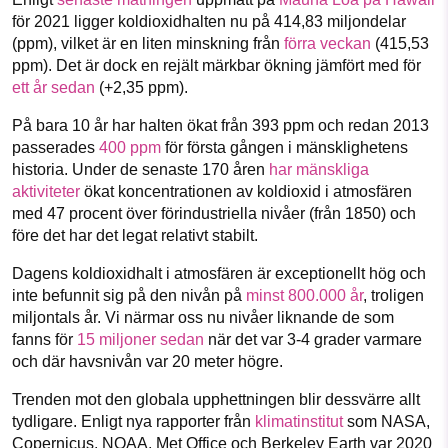
1231368703
Facebook
Instagram
BlueSky
för 2021 ligger koldioxidhalten nu på 414,83 miljondelar
(ppm), vilket är en liten minskning från
förra veckan
(415,53
Läs vad vi vill göra
ppm). Det är dock en rejält märkbar ökning jämfört med för
Threads
LinkedIn
ett år sedan
(+2,35 ppm).
På bara 10 år har halten ökat från 393 ppm och redan 2013
passerades
400 ppm
för första gången i mänsklighetens
historia. Under de senaste 170 åren
har mänskliga
aktiviteter
ökat koncentrationen av koldioxid i atmosfären
med 47 procent över förindustriella nivåer (från 1850) och
före det har det legat relativt stabilt.
Dagens koldioxidhalt i atmosfären är exceptionellt hög och
inte befunnit sig på den nivån på
minst 800.000 år
, troligen
miljontals år. Vi närmar oss nu nivåer liknande de som
fanns för
15 miljoner sedan
när det var 3-4 grader varmare
och där havsnivån var 20 meter högre.
Trenden mot den globala upphettningen blir dessvärre allt
tydligare. Enligt nya rapporter från
klimatinstitut
som NASA,
Copernicus, NOAA, Met Office och Berkeley Earth var 2020