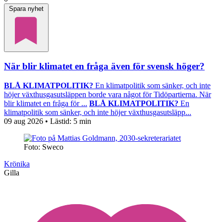
Spara nyhet
När blir klimatet en fråga även för svensk höger?
BLÅ KLIMATPOLITIK?
En klimatpolitik som sänker, och inte
höjer växthusgasutsläppen borde vara något för Tidöpartierna. När
blir klimatet en fråga för ...
BLÅ KLIMATPOLITIK?
En
klimatpolitik som sänker, och inte höjer växthusgasutsläpp...
09 aug 2026
• Lästid:
5 min
Foto: Sweco
Krönika
Gilla