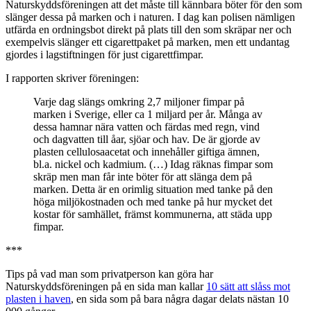
Naturskyddsföreningen att det måste till kännbara böter för den som
slänger dessa på marken och i naturen. I dag kan polisen nämligen
utfärda en ordningsbot direkt på plats till den som skräpar ner och
exempelvis slänger ett cigarettpaket på marken, men ett undantag
gjordes i lagstiftningen för just cigarettfimpar.
I rapporten skriver föreningen:
Varje dag slängs omkring 2,7 miljoner fimpar på
marken i Sverige, eller ca 1 miljard per år. Många av
dessa hamnar nära vatten och färdas med regn, vind
och dagvatten till åar, sjöar och hav. De är gjorde av
plasten cellulosaacetat och innehåller giftiga ämnen,
bl.a. nickel och kadmium. (…) Idag räknas fimpar som
skräp men man får inte böter för att slänga dem på
marken. Detta är en orimlig situation med tanke på den
höga miljökostnaden och med tanke på hur mycket det
kostar för samhället, främst kommunerna, att städa upp
fimpar.
***
Tips på vad man som privatperson kan göra har
Naturskyddsföreningen på en sida man kallar
10 sätt att slåss mot
plasten i haven
, en sida som på bara några dagar delats nästan 10