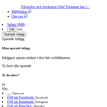
Filosofen och forskaren Olof Torpman har i...
Miljöfakta
Om oss
Stötta SMB
Sök
Sök
Sparade inlägg
Sparade inlägg
Mina sparade inlägg
Inläggen sparas endast i den här webbläsaren.
Ta bort alla sparade
Är du säker?
Ja
Nej
Tipsa oss
Följ på Facebook
Facebook
Följ på Instagram
Instagram
Följ på BlueSky
BlueSky