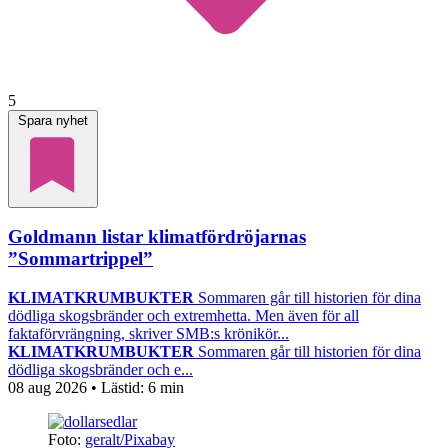
5
Spara nyhet
Goldmann listar klimatfördröjarnas
”Sommartrippel”
KLIMATKRUMBUKTER
Sommaren går till historien för dina
dödliga skogsbränder och extremhetta. Men även för all
faktaförvrängning, skriver SMB:s krönikör...
KLIMATKRUMBUKTER
Sommaren går till historien för dina
dödliga skogsbränder och e...
08 aug 2026
• Lästid:
6 min
Foto:
geralt/Pixabay