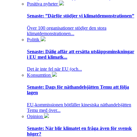
Positiva nyheter
Senaste:
”Därför stödjer vi klimatdemonstrationen”
Över 100 organisationer stödjer den stora
klimatdemonstrationen...
Politik
Senaste:
Dålig affär att ersätta utsläppsminskningar
i EU med klimatk...
Det är inte fel när EU (och...
Konsumtion
Senaste:
Dags för näthandelsjätten Temu att följa
lagen
EU-kommissionen bötfäller kinesiska näthandelsjätten
Temu med över...
Opinion
Senaste:
När blir klimatet en fråga även för svensk
höger?