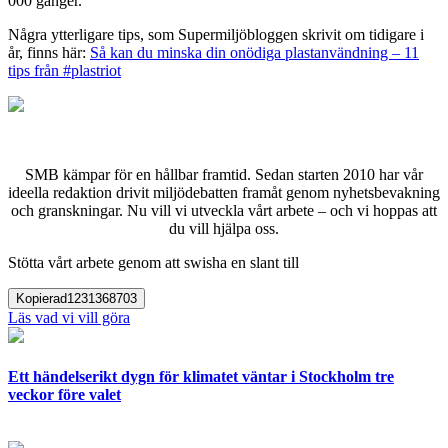
000 gånger.
Några ytterligare tips, som Supermiljöbloggen skrivit om tidigare i
år, finns här:
Så kan du minska din onödiga plastanvändning – 11
tips från #plastriot
SMB kämpar för en hållbar framtid. Sedan starten 2010 har vår
ideella redaktion drivit miljödebatten framåt genom nyhetsbevakning
och granskningar. Nu vill vi utveckla vårt arbete – och vi hoppas att
du vill hjälpa oss.
Stötta vårt arbete genom att swisha en slant till
Kopierad
1231368703
Läs vad vi vill göra
Ett händelserikt dygn för klimatet väntar i Stockholm tre
veckor före valet