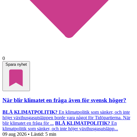
0
Spara nyhet
När blir klimatet en fråga även för svensk höger?
BLÅ KLIMATPOLITIK?
En klimatpolitik som sänker, och inte
höjer växthusgasutsläppen borde vara något för Tidöpartierna. När
blir klimatet en fråga för ...
BLÅ KLIMATPOLITIK?
En
klimatpolitik som sänker, och inte höjer växthusgasutsläpp...
09 aug 2026
• Lästid:
5 min