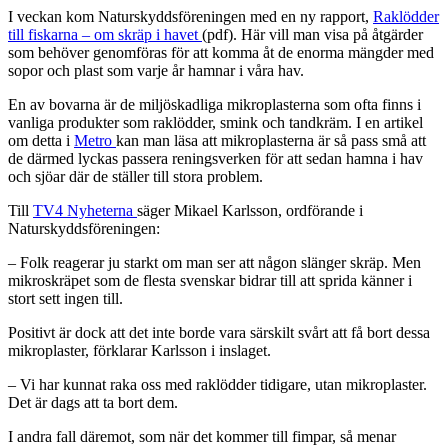
I veckan kom Naturskyddsföreningen med en ny rapport,
Raklödder
till fiskarna – om skräp i havet
(pdf). Här vill man visa på åtgärder
som behöver genomföras för att komma åt de enorma mängder med
sopor och plast som varje år hamnar i våra hav.
En av bovarna är de miljöskadliga mikroplasterna som ofta finns i
vanliga produkter som raklödder, smink och tandkräm. I en artikel
om detta i
Metro
kan man läsa att mikroplasterna är så pass små att
de därmed lyckas passera reningsverken för att sedan hamna i hav
och sjöar där de ställer till stora problem.
Till
TV4 Nyheterna
säger Mikael Karlsson, ordförande i
Naturskyddsföreningen:
– Folk reagerar ju starkt om man ser att någon slänger skräp. Men
mikroskräpet som de flesta svenskar bidrar till att sprida känner i
stort sett ingen till.
Positivt är dock att det inte borde vara särskilt svårt att få bort dessa
mikroplaster, förklarar Karlsson i inslaget.
– Vi har kunnat raka oss med raklödder tidigare, utan mikroplaster.
Det är dags att ta bort dem.
I andra fall däremot, som när det kommer till fimpar, så menar