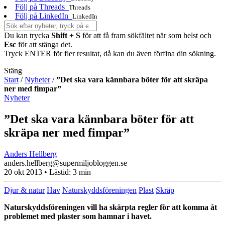
Följ på Threads
Threads
Följ på LinkedIn
LinkedIn
Du kan trycka
Shift + S
för att få fram sökfältet när som helst och
Esc
för att stänga det.
Tryck ENTER för fler resultat, då kan du även förfina din sökning.
Stäng
Start
/
Nyheter
/
”Det ska vara kännbara böter för att skräpa
ner med fimpar”
Nyheter
”Det ska vara kännbara böter för att
skräpa ner med fimpar”
Anders Hellberg
anders.hellberg@supermiljobloggen.se
20 okt 2013
• Lästid:
3 min
Djur & natur
Hav
Naturskyddsföreningen
Plast
Skräp
Naturskyddsföreningen vill ha skärpta regler för att komma åt
problemet med plaster som hamnar i havet.