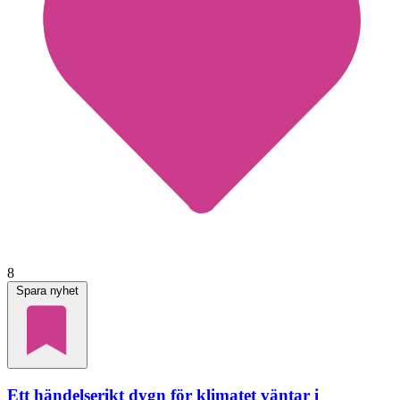
8
Spara nyhet
Ett händelserikt dygn för klimatet väntar i