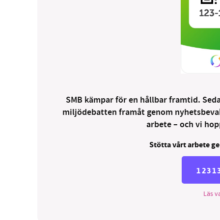
SMB kämpar för en hållbar framtid. Sedan
miljödebatten framåt genom nyhetsbevakni
arbete – och vi hopp
Stötta vårt arbete ge
1231
Läs va