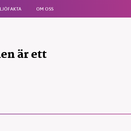
LJÖFAKTA
OM OSS
Esc
n är ett