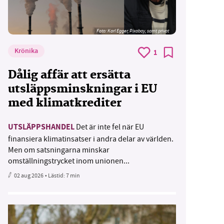
Foto:
Karl Egger, Pixabay, samt privat
Krönika
1
Dålig affär att ersätta
utsläppsminskningar i EU
med klimatkrediter
UTSLÄPPSHANDEL
Det är inte fel när EU
finansiera klimatinsatser i andra delar av världen.
Men om satsningarna minskar
omställningstrycket inom unionen...
02 aug 2026
• Lästid:
7 min