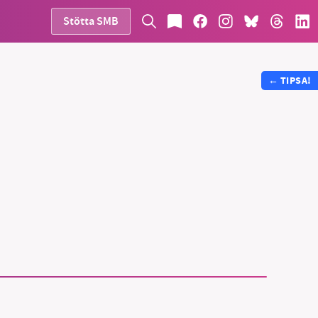
Stötta SMB
←
TIPSA!