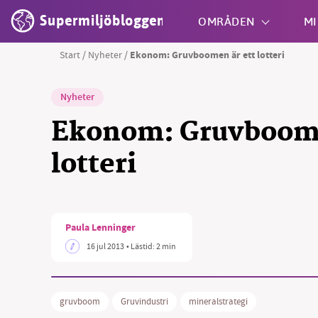
Supermiljöbloggen
OMRÅDEN
MI
Start
/
Nyheter
/
Ekonom: Gruvboomen är ett lotteri
Shift + S
Nyheter
Ekonom: Gruvboome
lotteri
Paula Lenninger
16 jul 2013
• Lästid:
2 min
gruvboom
Gruvindustri
mineralstrategi