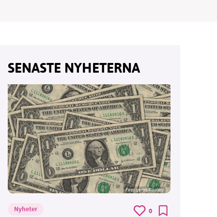
vår
SENASTE NYHETERNA
ete –
Foto:
geralt/Pixabay
Nyheter
0