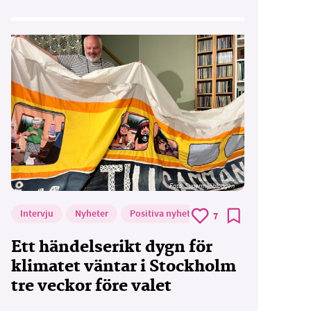
Foto: Supermijöbloggen
Intervju
Nyheter
Positiva nyheter
7
Ett händelserikt dygn för
klimatet väntar i Stockholm
tre veckor före valet