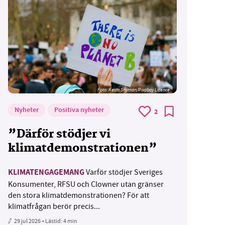
Foto:
Kevin Snyman/Pixabay Licence
Nyheter
Positiva nyheter
2
”Därför stödjer vi
klimatdemonstrationen”
KLIMATENGAGEMANG
Varför stödjer Sveriges
Konsumenter, RFSU och Clowner utan gränser
den stora klimatdemonstrationen? För att
klimatfrågan berör precis...
29 jul 2026
• Lästid:
4 min