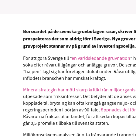
Börsvärdet på de svenska gruvbolagen rasar, skriver S
SM
prospekteras det som aldrig förr i Sverige. Nya gruv
gruvprojekt stannar av på grund av investeringsovilja. 
nyhe
För att göra Sverige till ”
en världsledande gruvnation
” 
söka efter råvarutillgångar och anlägga gruvor. De sena
”hajpen” lagt sig har företagen dukat under. Råvarutill
inflödet i branschen har minskat kraftigt.
Mineralstrategin har mött skarp kritik från miljöorgan
utpekade som ”riksintresse”. Det betyder att de anses var
kopplade till brytning kan ofta kringgå gängse miljö- o
regeringsperioden i början av 90-talet
öppnades det för
Råvarorna fraktas ut ur landet, för att sedan köpas till
går 0,5 promille tillbaka till svenska staten.
Miljökonsekvensanalysen är ofta frånvarande i rappor