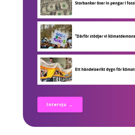
Storbanker öser in pengar i fos
”Därför stödjer vi klimatdemon
Ett händelserikt dygn för klimat
Intervju