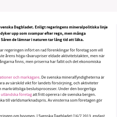
venska Dagbladet. Enligt regeringens mineralpolitiska linje
B kämpar för en hållbar framtid. Sedan starten 2010 har 
or dyker upp som svampar efter regn, men många
Såren de lämnar i naturen tar lång tid att läka.
ideella redaktion drivit miljödebatten framåt genom
tsbevakning och granskningar. Nu vill vi utveckla vårt arb
har regeringen infört en rad förenklingar för företag som vill
och vi hoppas att du vill hjälpa oss.
ste årens höga råvarupriser eldade aktivitetstakten, men när
gångarna finns, men priserna har fallit och det ekonomiska
Stötta vårt arbete genom att swisha en slant till
isationer och markägare
. De svenska mineralfyndigheterna är
1231368703
a av särskild vikt för landets försörjning, och aktiviteter
ch markrättsliga beslutsprocesser. Under den borgerliga
Läs vad vi vill göra
 utländska företag
att fritt operera i de svenska bergen.
baka till världsmarknadspris. Av vinsterna som företagen gör
teringen om boomen. I Svenska Dagbladet (16/7 2013, endast