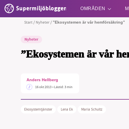
Supermiljöbloggen
OMRÅDEN
M
Start
/
Nyheter
/
”Ekosystemen är vår hemförsäkring”
Nyheter
Shift + S
”Ekosystemen är vår he
Anders Hellberg
SM
16 okt 2013
• Lästid:
3 min
nyhe
Ekosystemtjänster
Lena Ek
Maria Schultz