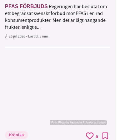
Regeringen har beslutat om
PFAS FÖRBJUDS
ett begränsat svenskt förbud mot PFAS i en rad
konsumentprodukter. Men det är lågt hängande
frukter, enligt e...
26 jul 2026
• Lästid:
5 min
Foto:
Photo by Alexandre P. Junior och privat
Krönika
5