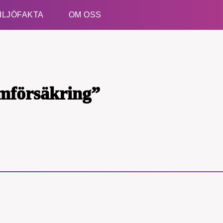
ILJÖFAKTA
OM OSS
Esc
mförsäkring”
B kämpar för en hållbar framtid. Sedan starten 2010 har 
ideella redaktion drivit miljödebatten framåt genom
tsbevakning och granskningar. Nu vill vi utveckla vårt arb
och vi hoppas att du vill hjälpa oss.
Stötta vårt arbete genom att swisha en slant till