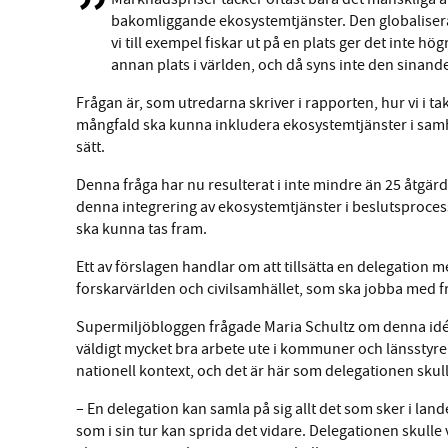
bakomliggande ekosystemtjänster. Den globalise
vi till exempel fiskar ut på en plats ger det inte hö
annan plats i världen, och då syns inte den sinand
Frågan är, som utredarna skriver i rapporten, hur vi i
mångfald ska kunna inkludera ekosystemtjänster i samhä
sätt.
Denna fråga har nu resulterat i inte mindre än 25 åtgä
denna integrering av ekosystemtjänster i beslutsproces
ska kunna tas fram.
Ett av förslagen handlar om att tillsätta en delegation
forskarvärlden och civilsamhället, som ska jobba med f
Supermiljöbloggen frågade Maria Schultz om denna idé 
väldigt mycket bra arbete ute i kommuner och länsstyre
nationell kontext, och det är här som delegationen skulle
– En delegation kan samla på sig allt det som sker i la
som i sin tur kan sprida det vidare. Delegationen skulle