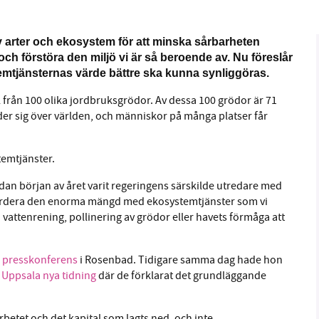
1231368703
Läs vad vi vill göra
 av arter och ekosystem för att minska sårbarheten
 och förstöra den miljö vi är så beroende av. Nu föreslår
emtjänsternas värde bättre ska kunna synliggöras.
l från 100 olika jordbruksgrödor. Av dessa 100 grödor är 71
ider sig över världen, och människor på många platser får
temtjänster.
an början av året varit regeringens särskilde utredare med
 värdera den enorma mängd med ekosystemtjänster som vi
ch vattenrening, pollinering av grödor eller havets förmåga att
n
presskonferens
i Rosenbad. Tidigare samma dag hade hon
i
Uppsala nya tidning
där de förklarat det grundläggande
betet och det kapital som lagts ned, och inte