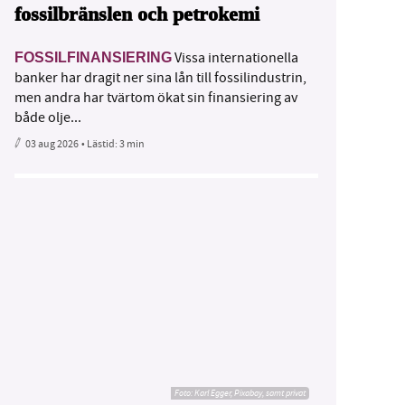
fossilbränslen och petrokemi
Vissa internationella
FOSSILFINANSIERING
banker har dragit ner sina lån till fossilindustrin,
men andra har tvärtom ökat sin finansiering av
både olje...
03 aug 2026
• Lästid:
3 min
Foto:
Karl Egger, Pixabay, samt privat