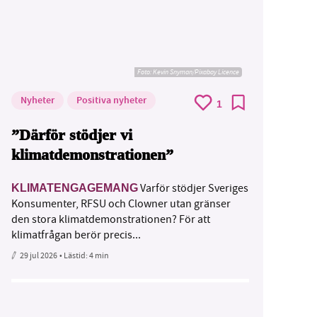
Foto:
Kevin Snyman/Pixabay Licence
Nyheter
Positiva nyheter
1
”Därför stödjer vi
klimatdemonstrationen”
Varför stödjer Sveriges
KLIMATENGAGEMANG
Konsumenter, RFSU och Clowner utan gränser
den stora klimatdemonstrationen? För att
klimatfrågan berör precis...
29 jul 2026
• Lästid:
4 min