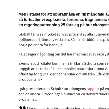
Men i stället för att upprätthålla en rik mångfald
så fortsätter vi exploatera, förorena, fragmentera
en regeringsutredning 25 förslag på hur ekosyst
Globalt får vi så mycket som 90 procent av alla livsmede
pollinerade, främst av vilda bin. Så nu när bidöden spr
börja pollinera för hand, ja…
– Det säger någonting om det här med värdet av ekosys
Exemplet och citatet kommer från Maria Schultz som sed
uppgift att ta reda på hur samhället bättre ska kunna
oftast tar för givna, där det handlar om allt från luft- o
producera fisk.
I går presenterades Schultz utredningens
rapport
på e
och de andra i utredningen publicerat en debattartikel 
problemet:
Marknadspriser täcker oftast bara det mänskliga ar