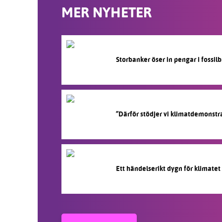
MER NYHETER
Storbanker öser in pengar i fossi
”Därför stödjer vi klimatdemonstr
Ett händelserikt dygn för klimatet