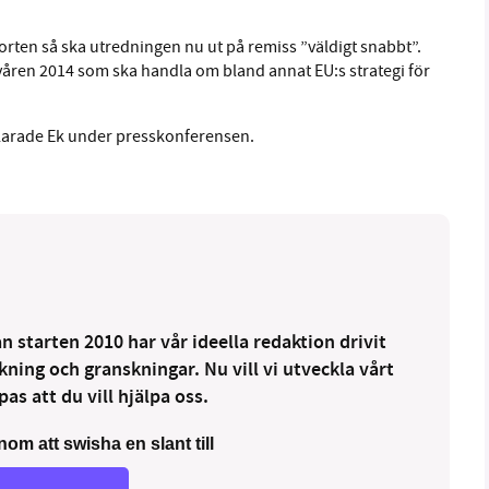
porten så ska utredningen nu ut på remiss ”väldigt snabbt”.
våren 2014 som ska handla om bland annat EU:s strategi för
örklarade Ek under presskonferensen.
 starten 2010 har vår ideella redaktion drivit
ng och granskningar. Nu vill vi utveckla vårt
as att du vill hjälpa oss.
nom att swisha en slant till