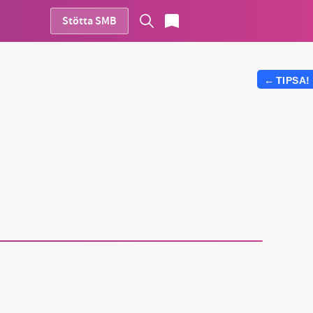
Stötta SMB
←
TIPSA!
vår
ete –