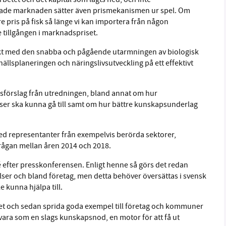
rade marknaden sätter även prismekanismen ur spel. Om
gre pris på fisk så länge vi kan importera från någon
e tillgången i marknadspriset.
 takt med den snabba och pågående utarmningen av biologisk
llsplaneringen och näringslivsutveckling på ett effektivt
rdsförslag från utredningen, bland annat om hur
ser ska kunna gå till samt om hur bättre kunskapsunderlag
 med representanter från exempelvis berörda sektorer,
rågan mellan åren 2014 och 2018.
efter presskonferensen. Enligt henne så görs det redan
lser och bland företag, men detta behöver översättas i svensk
 kunna hjälpa till.
ndet och sedan sprida goda exempel till företag och kommuner
 vara som en slags kunskapsnod, en motor för att få ut