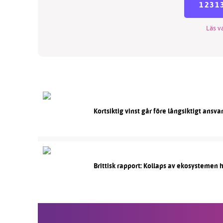
1231
Läs va
Kortsiktig vinst går före långsiktigt ansva
Brittisk rapport: Kollaps av ekosystemen 