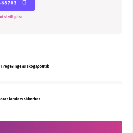
368703
d vi vill göra
r i regeringens skogspolitik
hotar landets säkerhet