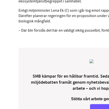
ekosystemtjänstbegreppet i samhället.
Enligt miljöminister Lena Ek (C) som i går tog emot rap
Därefter planerar regeringen för en proposition under 
biologisk mångfald.
– Där blir förstås det här en väldigt viktig pusselbit, f
SMB kämpar för en hållbar framtid. Sedan
miljödebatten framåt genom nyhetsbevakni
arbete – och vi hopp
Stötta vårt arbete ge