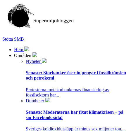
Supermiljöbloggen
Stötta SMB
Hem
Områden
Nyheter
Senaste:
Storbanker öser in pengar i fossilbränslen
och petrokemi
Protesterna mot storbankernas finansiering av
fossilsektorn har...
Dumheter
Senaste:
Moderaterna har fixat klimatkrisen – på
sin Facebook-sida!
Sveriges koldioxidutsläpp är minus sex miljoner ton,...