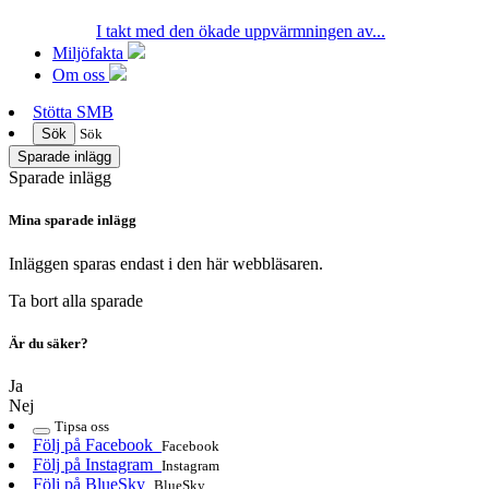
I takt med den ökade uppvärmningen av...
Miljöfakta
Om oss
Stötta SMB
Sök
Sök
Sparade inlägg
Sparade inlägg
Mina sparade inlägg
Inläggen sparas endast i den här webbläsaren.
Ta bort alla sparade
Är du säker?
Ja
Nej
Tipsa oss
Följ på Facebook
Facebook
Följ på Instagram
Instagram
Följ på BlueSky
BlueSky