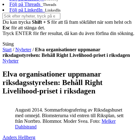
Följ på Threads
Threads
Följ på LinkedIn
LinkedIn
Du kan trycka
Shift + S
för att få fram sökfältet när som helst och
Esc
för att stänga det.
Tryck ENTER för fler resultat, då kan du även förfina din sökning.
Stäng
Start
/
Nyheter
/
Elva organisationer uppmanar
riksdagsstyrelsen: Behåll Right Livelihood-priset i riksdagen
Nyheter
Elva organisationer uppmanar
riksdagsstyrelsen: Behåll Right
Livelihood-priset i riksdagen
Augusti 2014. Sommarfotografering av Riksdagshuset
med omnejd. Blomsterurna vid entren till Riksplan, sett
från Norrbro. Blommor. Moder Svea.
Foto:
Melker
Dahlstrand
Anders Hellberg