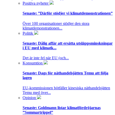
Positiva nyheter
Senaste:
”Därför stödjer vi klimatdemonstrationen”
Över 100 organisationer stödjer den stora
klimatdemonstrationen...
Politik
Senaste:
Dålig affär att ersätta utsläppsminskningar
i EU med klimatk...
Det är inte fel när EU (och...
Konsumtion
Senaste:
Dags för näthandelsjätten Temu att följa
lagen
EU-kommissionen bötfäller kinesiska näthandelsjätten
Temu med över...
Opinion
Senaste:
Goldmann listar klimatfördröjarnas
”Sommartrippel”