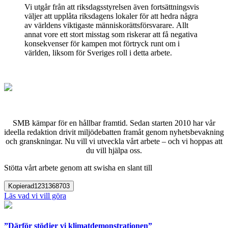
Vi utgår från att riksdagsstyrelsen även fortsättningsvis
väljer att upplåta riksdagens lokaler för att hedra några
av världens viktigaste människorättsförsvarare. Allt
annat vore ett stort misstag som riskerar att få negativa
konsekvenser för kampen mot förtryck runt om i
världen, liksom för Sveriges roll i detta arbete.
SMB kämpar för en hållbar framtid. Sedan starten 2010 har vår
ideella redaktion drivit miljödebatten framåt genom nyhetsbevakning
och granskningar. Nu vill vi utveckla vårt arbete – och vi hoppas att
du vill hjälpa oss.
Stötta vårt arbete genom att swisha en slant till
Kopierad
1231368703
Läs vad vi vill göra
”Därför stödjer vi klimatdemonstrationen”