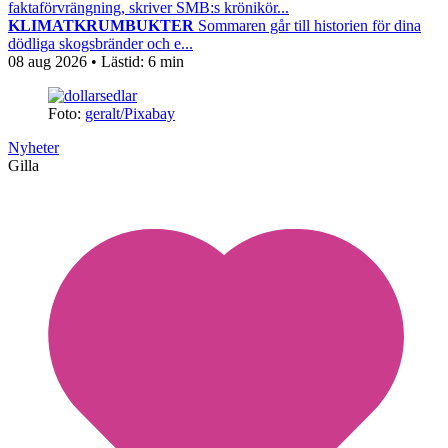
faktaförvrängning, skriver SMB:s krönikör...
KLIMATKRUMBUKTER
Sommaren går till historien för dina
dödliga skogsbränder och e...
08 aug 2026
• Lästid:
6 min
Foto:
geralt/Pixabay
Nyheter
Gilla