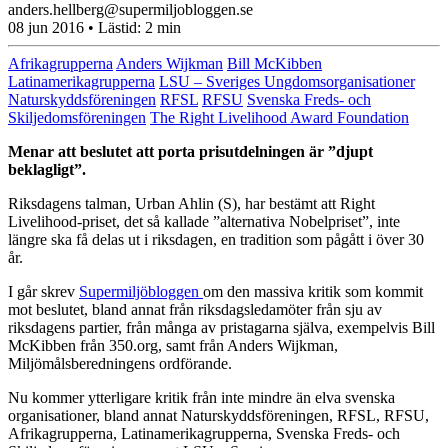
anders.hellberg@supermiljobloggen.se
08 jun 2016
• Lästid:
2 min
Afrikagrupperna
Anders Wijkman
Bill McKibben
Latinamerikagrupperna
LSU – Sveriges Ungdomsorganisationer
Naturskyddsföreningen
RFSL
RFSU
Svenska Freds- och
Skiljedomsföreningen
The Right Livelihood Award Foundation
Menar att beslutet att porta prisutdelningen är ”djupt
beklagligt”.
Riksdagens talman, Urban Ahlin (S), har bestämt att Right
Livelihood-priset, det så kallade ”alternativa Nobelpriset”, inte
längre ska få delas ut i riksdagen, en tradition som pågått i över 30
år.
I går skrev
Supermiljöbloggen
om den massiva kritik som kommit
mot beslutet, bland annat från riksdagsledamöter från sju av
riksdagens partier, från många av pristagarna själva, exempelvis Bill
McKibben från 350.org, samt från Anders Wijkman,
Miljömålsberedningens ordförande.
Nu kommer ytterligare kritik från inte mindre än elva svenska
organisationer, bland annat Naturskyddsföreningen, RFSL, RFSU,
Afrikagrupperna, Latinamerikagrupperna, Svenska Freds- och