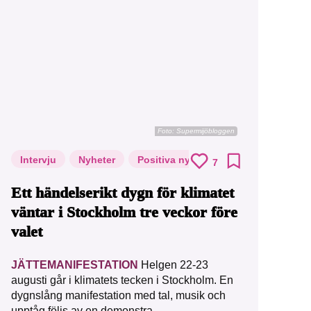
Foto: Supermijöbloggen
Intervju
Nyheter
Positiva nyheter
7
Ett händelserikt dygn för klimatet
väntar i Stockholm tre veckor före
valet
JÄTTEMANIFESTATION
Helgen 22-23
augusti går i klimatets tecken i Stockholm. En
dygnslång manifestation med tal, musik och
upptåg följs av en demonstra...