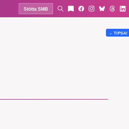
Stötta SMB
←
TIPSA!