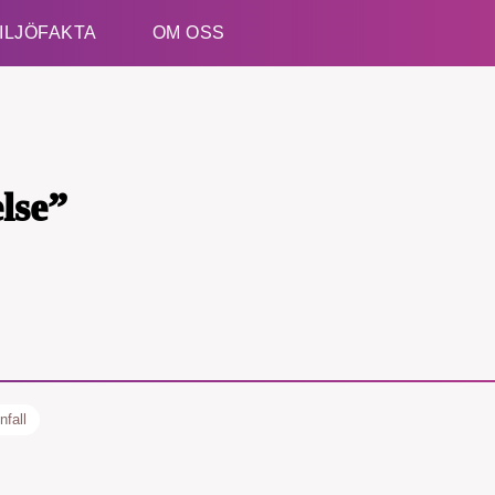
ILJÖFAKTA
OM OSS
Esc
lse”
nfall