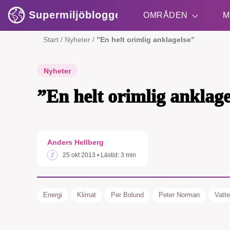
Supermiljöbloggen
OMRÅDEN
M
Start
/
Nyheter
/
”En helt orimlig anklagelse”
Shift + S
Nyheter
”En helt orimlig anklage
Anders Hellberg
25 okt 2013
• Lästid:
3 min
Energi
Klimat
Per Bolund
Peter Norman
Vatte