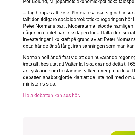
Per Bolund, Miljöpartiets ekonomiskpolitiska talespe
– Jag hoppas att Peter Norman sansar sig och inser at
fällt den tidigare socialdemokratiska regeringen här i
Peter Normans parti, Moderaterna, stödde nämligen h
någon majoritet här i riksdagen för att fälla den so
investeringar i kolkraft på grund av att Peter Normans 
detta hände är så långt från sanningen som man ka
Norman höll ändå fast vid att den nuvarande regeringe
trots allt beslutat att Vattenfall ska dra ned detta til
är Tyskland som bestämmer vilken energimix de vill
debatten snabbt gjorde klart att de inte höll med 
ministerns sida.
Hela debatten kan ses här.