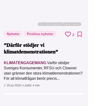
Foto:
Kevin Snyman/Pixabay Licence
Nyheter
Positiva nyheter
2
”Därför stödjer vi
klimatdemonstrationen”
KLIMATENGAGEMANG
Varför stödjer
Sveriges Konsumenter, RFSU och Clowner
utan gränser den stora klimatdemonstrationen?
För att klimatfrågan berör precis...
29 jul 2026
• Lästid:
4 min