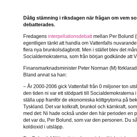
Dålig stämning i riksdagen när frågan om vem so
debatterades.
Fredagens
interpellationsdebatt
mellan Per Bolund 
SMB 
egentligen tänkt att handla om Vattenfalls nuvarande
flera nya brunkolsdagbrott. Men i stället blev det må
nyh
Socialdemokraterna, som från början godkände att Vattenf
Finansmarknadsminister Peter Norman (M) förklarade f
Bland annat sa han:
– År 2000-2006 gick Vattenfall från 0 miljoner ton uts
den tiden ni var ett stödparti till Socialdemokraterna 
ställa upp framför de ekonomiska köttgrytorna på beko
Tyskland. Det var kolkraft, brunkol och kärnkraft, som
med det: Ni hade också under den här perioden en p
det var du, Per Bolund, som var den personen. Du såg 
koldioxid i utsläpp.