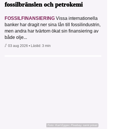
fossilbränslen och petrokemi
FOSSILFINANSIERING
Vissa internationella
banker har dragit ner sina lån till fossilindustrin,
men andra har tvärtom ökat sin finansiering av
både olje...
03 aug 2026
• Lästid:
3 min
Foto:
Karl Egger, Pixabay, samt privat