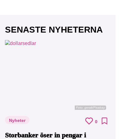
SENASTE NYHETERNA
r vår
vårt
Foto:
geralt/Pixabay
Nyheter
0
Storbanker öser in pengar i