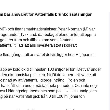
m bär ansvaret för Vattenfalls brunkolssatsningar
(MP) och finansmarknadsminister Peter Norman (M) var
kämpar för en hållbar framtid. Sedan starten 2010 ha
 agerande i Tyskland, där bolaget planerar för att öppna
ideella redaktion drivit miljödebatten framåt genom
nga turer fram och tillbaka om vem, förutom
etsbevakning och granskningar. Nu vill vi utveckla 
all tilläts att alls investera stort i kolkraft.
arbete – och vi hoppas att du vill hjälpa oss.
lera gånger att ansvaret delvis ligger hos Miljöpartiet.
Stötta vårt arbete genom att swisha en slant till
läpp av koldioxid till nästan 100 miljoner ton. Det var under
1231368703
i den ekonomiska politiken. Ni lät detta bero. Ni valde att
stnad av att Vattenfall gjorde intrång i Polen och
Läs vad vi vill göra
 har stått stilla under nästan hela perioden. Och inte nog
ost i Näringsdepartementet som politiskt sakkunnig, och
på när Vattenfall gick från 0 till 100 miljoner ton