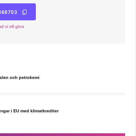
368703
d vi vill göra
nslen och petrokemi
ingar i EU med klimatkrediter