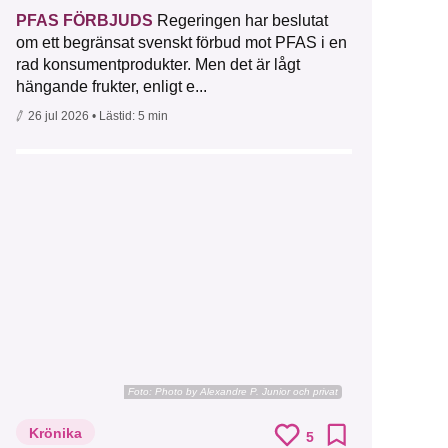
PFAS FÖRBJUDS
Regeringen har beslutat
om ett begränsat svenskt förbud mot PFAS i en
rad konsumentprodukter. Men det är lågt
hängande frukter, enligt e...
26 jul 2026
• Lästid:
5 min
Foto:
Photo by Alexandre P. Junior och privat
Krönika
5