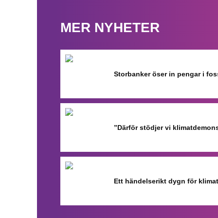
MER NYHETER
Storbanker öser in pengar i fo
”Därför stödjer vi klimatdemon
Ett händelserikt dygn för klimat