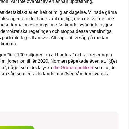
rson, var inte oväntat av en annan uppfattning.
t det faktiskt är en helt orimlig anklagelse. Vi hade gärna
 riksdagen om det hade varit möjligt, men det var det inte.
ela denna investeringslinje. Vi kunde tyvärr inte bygga
cialdemokratiska regeringen och stoppa dessa vansinniga
parti inte tog sitt ansvar. Att säga att vi såg på medan
n komma.
n ”fick 100 miljoner ton att hantera” och att regeringen
l 65 miljoner ton till år 2020. Norman påpekade även att ”[d]et
 ha”, något som dock tyska
die Grünen-politiker
som följde
om utan såg som en avledande manöver från den svenska