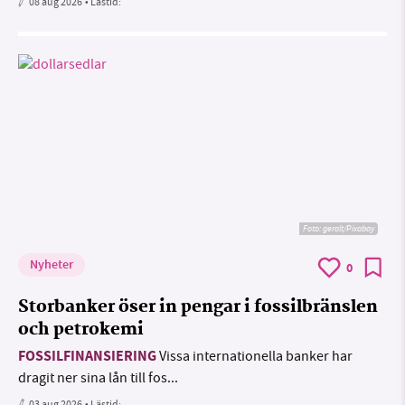
08 aug 2026
• Lästid:
Foto:
geralt/Pixabay
Nyheter
0
Storbanker öser in pengar i fossilbränslen
och petrokemi
FOSSILFINANSIERING
Vissa internationella banker har
dragit ner sina lån till fos...
03 aug 2026
• Lästid: