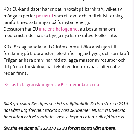
KDs EU-kandidater har snöat in totalt på kärnkraft, vilket av
många experter
pekas ut
som ett dyrt och ineffektivt förslag
jämfört med satsningar på förnybar energi.
Dessutom har EU
inte ens befogenhet
att bestämma om
medlemsländerna ska bygga nya kärnkraftverk eller inte.
KDs förslag handlar alltså främst om att öka anslagen till
forskning på biobränslen, elektrifiering av flyget, och kärnkraft.
Frågan är bara om vi har råd att lägga massor av resurser och
tid på mer forskning, när tekniken för förnybara alternativ
redan finns.
>> Läs hela granskningen av Kristdemokraterna
SMB granskar Sveriges och EU:s miljöpolitik. Sedan starten 2010
har våra utgifter helt täckts av oss skribenter. Nu vill vi utveckla
hemsidan och vårt arbete – och vi hoppas att du vill hjälpa oss.
Swisha en slant till 123 270 12 33 för att stötta vårt arbete.