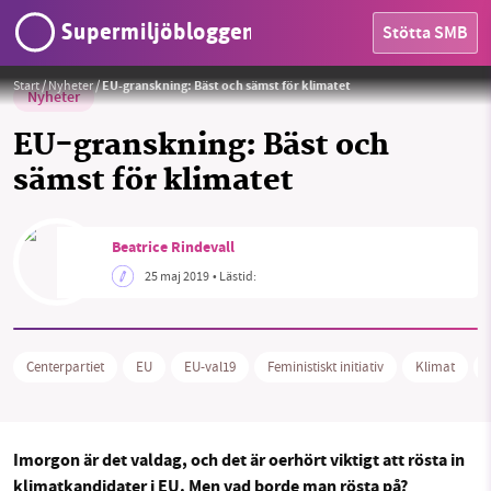
Supermiljöbloggen
Stötta SMB
Foto:
Start
/
Nyheter
/
EU-granskning: Bäst och sämst för klimatet
Nyheter
EU-granskning: Bäst och
sämst för klimatet
Beatrice Rindevall
SMB kämpar för en hållbar framtid. Sedan
25 maj 2019
• Lästid:
starten 2010 har vår ideella redaktion drivit
miljödebatten framåt genom
HEM
nyhetsbevakning och granskningar. Nu vill vi
Centerpartiet
EU
EU-val19
Feministiskt initiativ
Klimat
utveckla vårt arbete – och vi hoppas att du
OMRÅDEN
vill hjälpa oss.
MILJÖFAKTA
Stötta vårt arbete genom att swisha en slant till
Imorgon är det valdag, och det är oerhört viktigt att rösta in
klimatkandidater i EU. Men vad borde man rösta på?