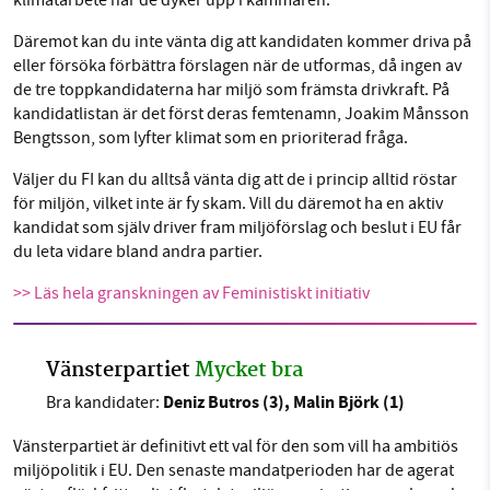
klimatarbete när de dyker upp i kammaren.
Däremot kan du inte vänta dig att kandidaten kommer driva på
eller försöka förbättra förslagen när de utformas, då ingen av
de tre toppkandidaterna har miljö som främsta drivkraft. På
kandidatlistan är det först deras femtenamn, Joakim Månsson
Bengtsson, som lyfter klimat som en prioriterad fråga.
Väljer du FI kan du alltså vänta dig att de i princip alltid röstar
för miljön, vilket inte är fy skam. Vill du däremot ha en aktiv
kandidat som själv driver fram miljöförslag och beslut i EU får
du leta vidare bland andra partier.
>> Läs hela granskningen av Feministiskt initiativ
Vänsterpartiet
Mycket bra
Deniz Butros (3), Malin Björk (1)
Bra kandidater:
Vänsterpartiet är definitivt ett val för den som vill ha ambitiös
miljöpolitik i EU. Den senaste mandatperioden har de agerat