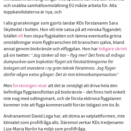
och snabba samhällsomställning EU måste arbeta för. Alla
toppkandidaterna är nya, och
I alla granskningar som gjorts landar KDs förstanamn Sara
Skyttedal i botten. Hon vill inte satsa på att minska flygandet.
Istället
vill
hon slopa flygskatten och lämna eventuella gröna
omställningar inom flygbranschen till branschen själva, bland
annat genom biobränsle och elflygplan. Hon har
tidigare skrivit
Jag tänker så här – flyg mer! Det finns så många
på sin twitter: ”
dumpuckon som bojkottar flyget att förutsättningarna för
bolagen att investera i ny grön teknik försämras. Jag flyger
därför några extra gånger. Det är min klimatkompensation
.”
Men
forskningen visar
att det är omöjligt att driva hela den
befintliga flygplansflottan på biobränsle – det finns helt enkelt
inte nog med odlingsmark, och de första eldrivna flygplanen
kommer inte att flyga kommersiellt förrän tidigast om tio år.
Andranamnet David Lega har, att döma av valplattformen, inte
klimatet som profilfråga alls. Däremot verkar KDs tredjenamn
Liza-Maria Norlin ha miljö som profilfråga.