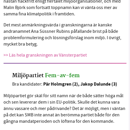
nästan fläckfritt enligt flertalet miljöorganisationer, och med
Malin Björk som fortsatt toppnamn kan vi vänta oss mer av
samma fina klimatpolitik i framtiden.
Det mest anmärkningsvärda i granskningarna är kanske
andranamnet Ana Süssner Rubins påfallande brist på både
problemformulering och lösningsförslag inom miljö. I övrigt,
mycket bra betyg.
>> Läs hela granskningen av Vänsterpartiet
Miljöpartiet
Fem-av-fem
Pär Holmgren (2), Jakop Dalunde (3)
Bra kandidater:
Miljöpartiet gör skäl för sitt namn när de både sätter höga mål
och sen levererar dem i sin EU-politik. Skulle det kunna vara
ännu vassare och mer pådrivande? Det är möjligt, men i väntan
på det kan SMB inte annat än berömma partiet både för den
gångna mandatperioden och löftena för den kommande.