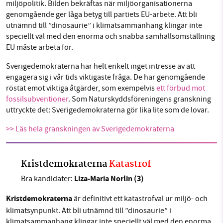
miljöpolitik. Bilden bekräftas när miljöorganisationerna
genomgående ger låga betyg till partiets EU-arbete. Att bli
utnämnd till ”dinosaurie” i klimatsammanhang klingar inte
speciellt väl med den enorma och snabba samhällsomställning
EU måste arbeta för.
Sverigedemokraterna har helt enkelt inget intresse av att
engagera sig i vår tids viktigaste fråga. De har genomgående
röstat emot viktiga åtgärder, som exempelvis
ett förbud mot
fossilsubventioner
. Som Naturskyddsföreningens granskning
uttryckte det: Sverigedemokraterna gör lika lite som de lovar.
>> Läs hela granskningen av Sverigedemokraterna
Kristdemokraterna
Katastrof
Liza-Maria Norlin (3)
Bra kandidater:
Kristdemokraterna
är definitivt ett katastrofval ur miljö- och
klimatsynpunkt. Att bli utnämnd till ”dinosaurie” i
klimatsammanhang klingar inte speciellt väl med den enorma