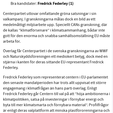
Fredrick Federley (1)
Bra kandidater:
Centerpartiet utlovar omfattande gröna satsningar i sin
valkampanj. I granskningarna målas dock en bild av ett
medelmåttigt miljöarbete upp. Speciellt CANs granskning, där
de kallas ”klimatförsenare” i klimatsammanhang, bådar inte
gott för den enorma och snabba samhällsomställning EU måste
arbeta för.
Överlag får Centerpartiet i de svenska granskningarna av WWF
och Naturskyddsföreningen ett mediokert betyg, dock med en
stjärna i kanten för deras sittande EU-representant Fredrick
Federley.
Fredrick Federley som representerat centern i EU-parlamentet
den senaste mandatperioden har trots allt uppvisat ett större
engagemang i klimatfrågan än hans parti överlag. Enligt
Fredrick Federley går Centern till val på att ”höja ambitionerna i
klimatpolitiken, satsa på investeringar i förnybar energi och
byta till mer klimatsmarta och förnybara material”. Profilfrågor
är enligt deras valplattform att minska plastföroreningarna och