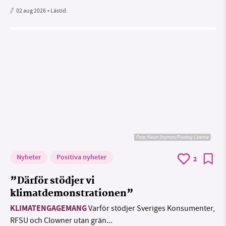
02 aug 2026
• Lästid:
Foto:
Kevin Snyman/Pixabay Licence
Nyheter
Positiva nyheter
2
”Därför stödjer vi
klimatdemonstrationen”
KLIMATENGAGEMANG
Varför stödjer Sveriges Konsumenter,
RFSU och Clowner utan grän...