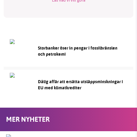
Läs vad vi vill göra
Storbanker öser in pengar i fossilbränslen
och petrokemi
Dålig affär att ersätta utsläppsminskningar i
EU med klimatkrediter
MER NYHETER