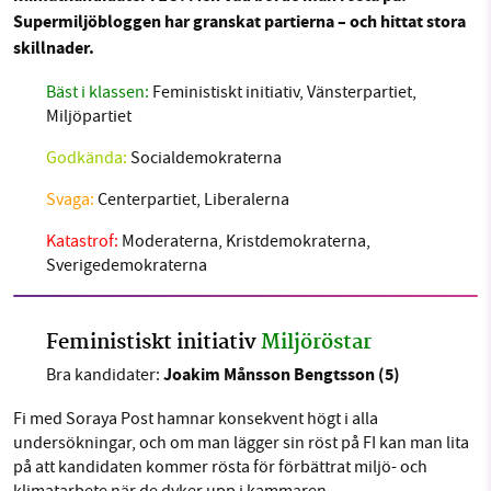
OM OSS
1231368703
Supermiljöbloggen har granskat partierna – och hittat stora
skillnader.
Läs vad vi vill göra
Bäst i klassen:
Feministiskt initiativ, Vänsterpartiet,
Sök
Sparade inlägg
Tipsa oss
Miljöpartiet
Facebook
Instagram
BlueSky
Godkända:
Socialdemokraterna
Svaga:
Centerpartiet, Liberalerna
Threads
LinkedIn
Katastrof:
Moderaterna, Kristdemokraterna,
Sverigedemokraterna
Feministiskt initiativ
Miljöröstar
Joakim Månsson Bengtsson (5)
Bra kandidater:
Fi med Soraya Post hamnar konsekvent högt i alla
undersökningar, och om man lägger sin röst på FI kan man lita
på att kandidaten kommer rösta för förbättrat miljö- och