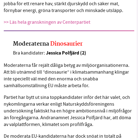
jobba för ett renare hav, stärkt djurskydd och säker mat,
förnybar energi, gröna transporter och minskade utsläpp.
>> Läs hela granskningen av Centerpartiet
Moderaterna
Dinosaurier
Jessica Polfjärd (2)
Bra kandidater:
Moderaterna får rejält dåliga betyg av miljöorganisationerna.
Att bli utnämnd till ”dinosaurie” i klimatsammanhang klingar
inte speciellt väl med den enorma och snabba
samhällsomställning EU måste arbeta för.
Partiet har bytt ut sina toppkandidater inför det här valet, och
nykomlingarna verkar enligt Naturskyddsföreningens
undersökning faktiskt ha en högre ambitionsnivå i miljöfrågor
än föregångarna. Andranamnet Jessica Polfjärd har, att döma
av valplattformen, klimatet som profilfråga.
De moderata EU-kandidaterna har dock snöat in totalt på