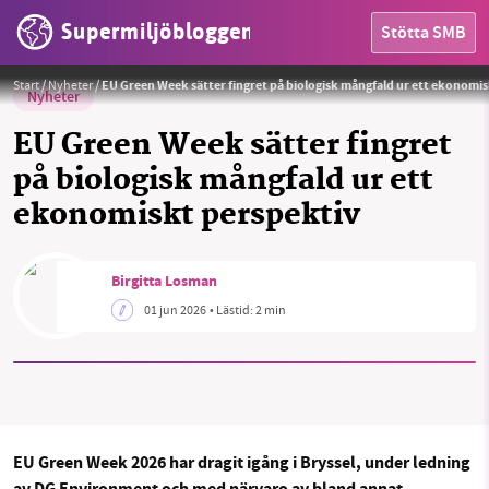
Supermiljöbloggen
Stötta SMB
Foto:
Christian Lue/Unsplash
Start
/
Nyheter
/
EU Green Week sätter fingret på biologisk mångfald ur ett ekonomi
Nyheter
EU Green Week sätter fingret
på biologisk mångfald ur ett
ekonomiskt perspektiv
HEM
OMRÅDEN
Birgitta Losman
MILJÖFAKTA
01 jun 2026
• Lästid:
2 min
OM OSS
Sök
Sparade inlägg
Tipsa oss
EU Green Week 2026 har dragit igång i Bryssel, under ledning