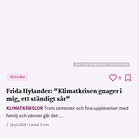
Foto:
Photo by Alexandre P. Junior och privat
Krönika
5
Frida Hylander: ”Klimatkrisen gnager i
mig, ett ständigt sår”
KLIMATKÄNSLOR
Trots semester och fina upplevelser med
familj och vänner går det ...
26 jul 2026
• Lästid:
5 min