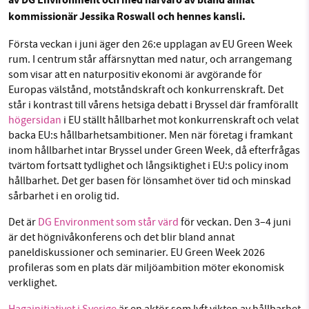
av DG Environment och med närvaro av bland annat
Facebook
Instagram
BlueSky
kommissionär Jessika Roswall och hennes kansli.
Första veckan i juni äger den 26:e upplagan av EU Green Week
Threads
LinkedIn
SMB kämpar för en hållbar framtid. Sedan
rum. I centrum står affärsnyttan med natur, och arrangemang
starten 2010 har vår ideella redaktion drivit
som visar att en naturpositiv ekonomi är avgörande för
miljödebatten framåt genom
Europas välstånd, motståndskraft och konkurrenskraft. Det
står i kontrast till vårens hetsiga debatt i Bryssel där framförallt
nyhetsbevakning och granskningar. Nu vill vi
högersidan
i EU ställt hållbarhet mot konkurrenskraft och velat
utveckla vårt arbete – och vi hoppas att du
backa EU:s hållbarhetsambitioner. Men när företag i framkant
vill hjälpa oss.
inom hållbarhet intar Bryssel under Green Week, då efterfrågas
tvärtom fortsatt tydlighet och långsiktighet i EU:s policy inom
Stötta vårt arbete genom att swisha en slant till
hållbarhet. Det ger basen för lönsamhet över tid och minskad
sårbarhet i en orolig tid.
1231368703
Det är
DG Environment som står värd
för veckan. Den 3–4 juni
är det högnivåkonferens och det blir bland annat
Läs vad vi vill göra
paneldiskussioner och seminarier. EU Green Week 2026
profileras som en plats där miljöambition möter ekonomisk
verklighet.