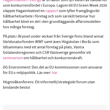
Hagainitiativet i Sverige
är en aktör som lyft vikten av hållbarhet
som konkurrensfördel i Europa. Lagom till EU Green Week 2026
släppte Hagainitiativet en
rapport
som lyfter framgångsrikt
hållbarhetsarbete i företag och som särskilt betonar hur
hållbarhet blivit en del i den grundläggande affärsmodellen
hos många företag.
På plats i Bryssel under veckan från Sverige finns bland annat
Världsnaturfonden WWF samt även Högskolan i Borås som
tillsammans med ett antal företag på plats, Västra
Götalandsregionen och CSR Västsverige genomför ett
seminarium
om hållbarhet och konkurrenskraft.
DG Environment: Den del av EU-kommissionen som ansvarar
för EU:s miljöpolitik. Läs mer:
här
Högnivåkonferens: Ett informellt/strategiskt forum utan
bindande beslut