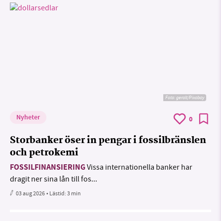
Foto:
geralt/Pixabay
Nyheter
0
Storbanker öser in pengar i fossilbränslen
och petrokemi
FOSSILFINANSIERING
Vissa internationella banker har
dragit ner sina lån till fos...
03 aug 2026
• Lästid:
3 min