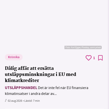
Foto:
Karl Egger, Pixabay, samt privat
Krönika
1
Dålig affär att ersätta
utsläppsminskningar i EU med
klimatkrediter
UTSLÄPPSHANDEL
Det är inte fel när EU finansiera
klimatinsatser i andra delar av...
02 aug 2026
• Lästid:
7 min