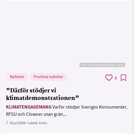
Foto:
Kevin Snyman/Pixabay Licence
Nyheter
Positiva nyheter
2
”Därför stödjer vi
klimatdemonstrationen”
KLIMATENGAGEMANG
Varför stödjer Sveriges Konsumenter,
RFSU och Clowner utan grän...
29 jul 2026
• Lästid:
4 min