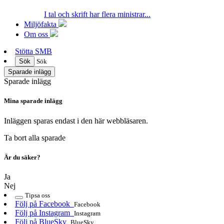
I tal och skrift har flera ministrar...
Miljöfakta
Om oss
Stötta SMB
Sök
Sök
Sparade inlägg
Sparade inlägg
Mina sparade inlägg
Inläggen sparas endast i den här webbläsaren.
Ta bort alla sparade
Är du säker?
Ja
Nej
Tipsa oss
Följ på Facebook
Facebook
Följ på Instagram
Instagram
Följ på BlueSky
BlueSky