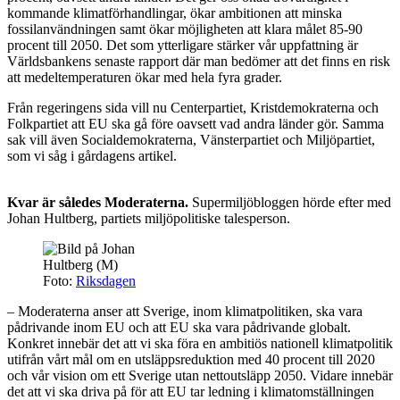
kommande klimatförhandlingar, ökar ambitionen att minska
fossilanvändningen samt ökar möjligheten att klara målet 85-90
procent till 2050. Det som ytterligare stärker vår uppfattning är
Världsbankens senaste rapport där man bedömer att det finns en risk
att medeltemperaturen ökar med hela fyra grader.
Från regeringens sida vill nu Centerpartiet, Kristdemokraterna och
Folkpartiet att EU ska gå före oavsett vad andra länder gör. Samma
sak vill även Socialdemokraterna, Vänsterpartiet och Miljöpartiet,
som vi såg i gårdagens artikel.
Kvar är således Moderaterna.
Supermiljöbloggen hörde efter med
Johan Hultberg, partiets miljöpolitiske talesperson.
Foto:
Riksdagen
– Moderaterna anser att Sverige, inom klimatpolitiken, ska vara
pådrivande inom EU och att EU ska vara pådrivande globalt.
Konkret innebär det att vi ska föra en ambitiös nationell klimatpolitik
utifrån vårt mål om en utsläppsreduktion med 40 procent till 2020
och vår vision om ett Sverige utan nettoutsläpp 2050. Vidare innebär
det att vi ska driva på för att EU tar ledning i klimatomställningen