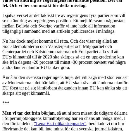
vill se en ändring av regeringens nuvarande position. Det var
fel. Och vi ber om ursäkt för detta misstag.
I själva verket är det faktiskt tre av regeringens fyra partier som vill
se en ändring av regeringens position. Ett mejl försvann någonstans
mellan Bolivia och Sverige varför vi inte hade all information
tillgänglig i samband med att artikeln publicerades i måndags.
Nu har dock mejlet kommit till rätta. Och det visar sig alltså att
Socialdemokraterna och Vänsterpartiet och Miljöpartiet och
Centerpartiet och Kristdemokraterna och Folkpartiet alla vill att
EU:s klimatmål till år 2020 ska skärpas så att en uppgradering kan
ske från dagens -20 procent till minst -30 procent oavsett vad några
andra länder utanför EU tänker göra.
Ändå är den svenska regeringens linje, det vill säga med stöd endast
av Moderaterna i det här fallet, att EU ska kräva att länderna utanför
EU först tar på sig jämförbara åtaganden innan EU kan tänka sig att
skärpa sitt eget klimatmål.
***
Men vi tar det från början,
så att ni som missat de tidigare delarna
i Supermiljöbloggens klimatföljetong har en chans att hänga med. I
den första delen,
”Lena Ek i olika skepnader”,
berättade vi om hur
förvirrande det kan bli, inte minst för den svenska journalistkåren,