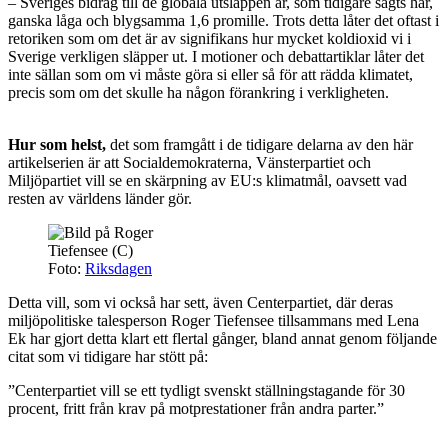
– Sveriges bidrag till de globala utsläppen är, som tidigare sagts här,
ganska låga och blygsamma 1,6 promille. Trots detta låter det oftast i
retoriken som om det är av signifikans hur mycket koldioxid vi i
Sverige verkligen släpper ut. I motioner och debattartiklar låter det
inte sällan som om vi måste göra si eller så för att rädda klimatet,
precis som om det skulle ha någon förankring i verkligheten.
Hur som helst,
det som framgått i de tidigare delarna av den här
artikelserien är att Socialdemokraterna, Vänsterpartiet och
Miljöpartiet vill se en skärpning av EU:s klimatmål, oavsett vad
resten av världens länder gör.
Foto:
Riksdagen
Detta vill, som vi också har sett, även Centerpartiet, där deras
miljöpolitiske talesperson Roger Tiefensee tillsammans med Lena
Ek har gjort detta klart ett flertal gånger, bland annat genom följande
citat som vi tidigare har stött på:
”Centerpartiet vill se ett tydligt svenskt ställningstagande för 30
procent, fritt från krav på motprestationer från andra parter.”