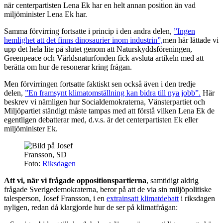
när centerpartisten Lena Ek har en helt annan position än vad
miljöminister Lena Ek har.
Samma förvirring fortsatte i princip i den andra delen,
”Ingen
hemlighet att det finns dinosaurier inom industrin”,
men här lättade vi
upp det hela lite på slutet genom att Naturskyddsföreningen,
Greenpeace och Världsnaturfonden fick avsluta artikeln med att
berätta om hur de resonerar kring frågan.
Men förvirringen fortsatte faktiskt sen också även i den tredje
delen,
”En framsynt klimatomställning kan bidra till nya jobb”.
Här
beskrev vi nämligen hur Socialdemokraterna, Vänsterpartiet och
Miljöpartiet ständigt måste tampas med att förstå vilken Lena Ek de
egentligen debatterar med, d.v.s. är det centerpartisten Ek eller
miljöminister Ek.
Foto:
Riksdagen
Att vi, när vi frågade oppositionspartierna
, samtidigt aldrig
frågade Sverigedemokraterna, beror på att de via sin miljöpolitiske
talesperson, Josef Fransson, i en
extrainsatt klimatdebatt
i riksdagen
nyligen, redan då klargjorde hur de ser på klimatfrågan: