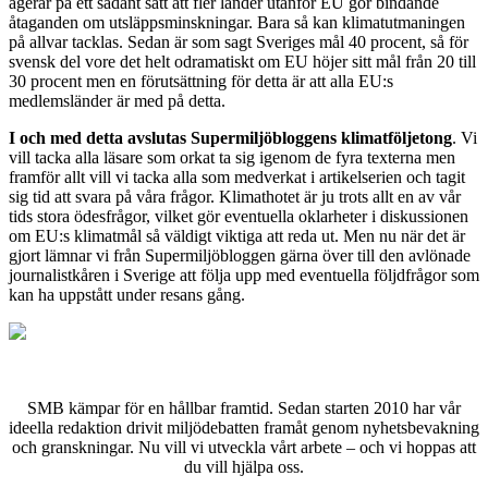
agerar på ett sådant sätt att fler länder utanför EU gör bindande
åtaganden om utsläppsminskningar. Bara så kan klimatutmaningen
på allvar tacklas. Sedan är som sagt Sveriges mål 40 procent, så för
svensk del vore det helt odramatiskt om EU höjer sitt mål från 20 till
30 procent men en förutsättning för detta är att alla EU:s
medlemsländer är med på detta.
I och med detta avslutas
Supermiljöbloggens klimatföljetong
. Vi
vill tacka alla läsare som orkat ta sig igenom de fyra texterna men
framför allt vill vi tacka alla som medverkat i artikelserien och tagit
sig tid att svara på våra frågor. Klimathotet är ju trots allt en av vår
tids stora ödesfrågor, vilket gör eventuella oklarheter i diskussionen
om EU:s klimatmål så väldigt viktiga att reda ut. Men nu när det är
gjort lämnar vi från Supermiljöbloggen gärna över till den avlönade
journalistkåren i Sverige att följa upp med eventuella följdfrågor som
kan ha uppstått under resans gång.
SMB kämpar för en hållbar framtid. Sedan starten 2010 har vår
ideella redaktion drivit miljödebatten framåt genom nyhetsbevakning
och granskningar. Nu vill vi utveckla vårt arbete – och vi hoppas att
du vill hjälpa oss.