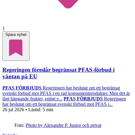
1
Spara nyhet
Regeringen föreslår begränsat PFAS-förbud i
väntan på EU
PFAS FÖRBJUDS
Regeringen har beslutat om ett begränsat
svenskt förbud mot PFAS i en rad konsumentprodukter. Men det är
lågt hängande frukter, enligt e...
PFAS FÖRBJUDS
Regeringen
har beslutat om ett begränsat svenskt förbud mot PFAS i...
26 jul 2026
• Lästid:
5 min
Foto:
Photo by Alexandre P. Junior och privat