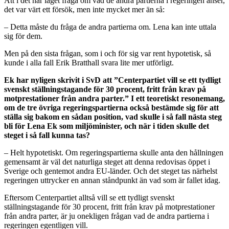
Att i det här läget fråga om vad de andra partierna i regeringen anser,
det var värt ett försök, men inte mycket mer än så:
– Detta måste du fråga de andra partierna om. Lena kan inte uttala
sig för dem.
Men på den sista frågan, som i och för sig var rent hypotetisk, så
kunde i alla fall Erik Bratthall svara lite mer utförligt.
Ek har nyligen skrivit i SvD att ”Centerpartiet vill se ett tydligt
svenskt ställningstagande för 30 procent, fritt från krav på
motprestationer från andra parter.” I ett teoretiskt resonemang,
om de tre övriga regeringspartierna också bestämde sig för att
ställa sig bakom en sådan position, vad skulle i så fall nästa steg
bli för Lena Ek som miljöminister, och när i tiden skulle det
steget i så fall kunna tas?
– Helt hypotetiskt. Om regeringspartierna skulle anta den hållningen
gemensamt är väl det naturliga steget att denna redovisas öppet i
Sverige och gentemot andra EU-länder. Och det steget tas närhelst
regeringen uttrycker en annan ståndpunkt än vad som är fallet idag.
Eftersom Centerpartiet alltså vill se ett tydligt svenskt
ställningstagande för 30 procent, fritt från krav på motprestationer
från andra parter, är ju onekligen frågan vad de andra partierna i
regeringen egentligen vill.