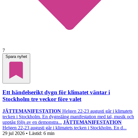
7
Spara nyhet
Ett händelserikt dygn för klimatet väntar i
Stockholm tre veckor före valet
JÄTTEMANIFESTATION
Helgen 22-23 augusti går i klimatets
tecken i Stockholm. En dygnslång manifestation med tal, musik och
upptåg följs av en demonstra...
JÄTTEMANIFESTATION
Helgen 22-23 augusti går i klimatets tecken i Stockholm. En d...
29 jul 2026
• Lästid:
6 min