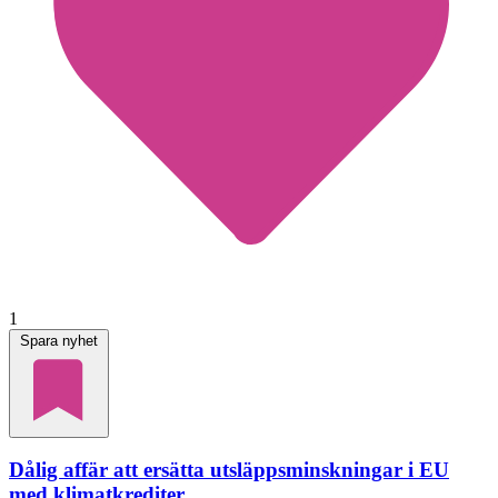
1
Spara nyhet
Dålig affär att ersätta utsläppsminskningar i EU
med klimatkrediter