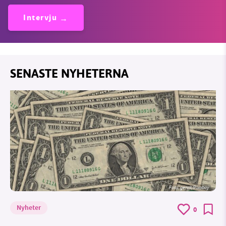
Intervju
SENASTE NYHETERNA
Foto:
geralt/Pixabay
Nyheter
0