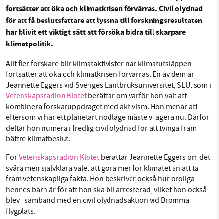
fortsätter att öka och klimatkrisen förvärras. Civil olydnad
Facebook
Instagram
BlueSky
för att få beslutsfattare att lyssna till forskningsresultaten
har blivit ett viktigt sätt att försöka bidra till skarpare
SMB kämpar för en hållbar framtid. Sedan
Threads
LinkedIn
klimatpolitik.
starten 2010 har vår ideella redaktion drivit
miljödebatten framåt genom
Allt fler forskare blir klimataktivister när klimatutsläppen
fortsätter att öka och klimatkrisen förvärras. En av dem är
nyhetsbevakning och granskningar. Nu vill vi
Jeannette Eggers vid Sveriges Lantbruksuniversitet, SLU, som i
utveckla vårt arbete – och vi hoppas att du
Vetenskapsradion Klotet
berättar om varför hon valt att
vill hjälpa oss.
kombinera forskaruppdraget med aktivism. Hon menar att
eftersom vi har ett planetärt nödläge måste vi agera nu. Därför
Stötta vårt arbete genom att swisha en slant till
deltar hon numera i fredlig civil olydnad för att tvinga fram
bättre klimatbeslut.
1231368703
För
Vetenskapsradion Klotet
berättar Jeannette Eggers om det
svåra men självklara valet att göra mer för klimatet än att ta
Läs vad vi vill göra
fram vetenskapliga fakta. Hon beskriver också hur oroliga
hennes barn är för att hon ska bli arresterad, vilket hon också
blev i samband med en civil olydnadsaktion vid Bromma
flygplats.