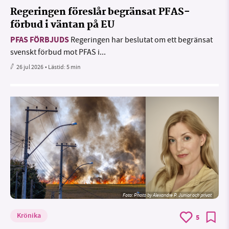
Regeringen föreslår begränsat PFAS-
förbud i väntan på EU
PFAS FÖRBJUDS
Regeringen har beslutat om ett begränsat
svenskt förbud mot PFAS i...
26 jul 2026
• Lästid:
5 min
Foto:
Photo by Alexandre P. Junior och privat
Krönika
5