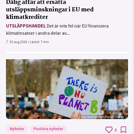
Dålig affär att ersätta
utsläppsminskningar i EU med
klimatkrediter
UTSLÄPPSHANDEL
Det är inte fel när EU finansiera
klimatinsatser i andra delar av...
02 aug 2026
• Lästid:
7 min
Foto:
Kevin Snyman/Pixabay Licence
Nyheter
Positiva nyheter
2