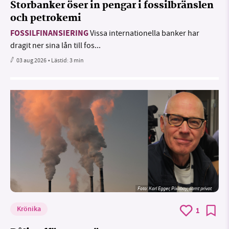
Storbanker öser in pengar i fossilbränslen
och petrokemi
FOSSILFINANSIERING
Vissa internationella banker har
dragit ner sina lån till fos...
03 aug 2026
• Lästid:
3 min
Foto:
Karl Egger, Pixabay, samt privat
Krönika
1