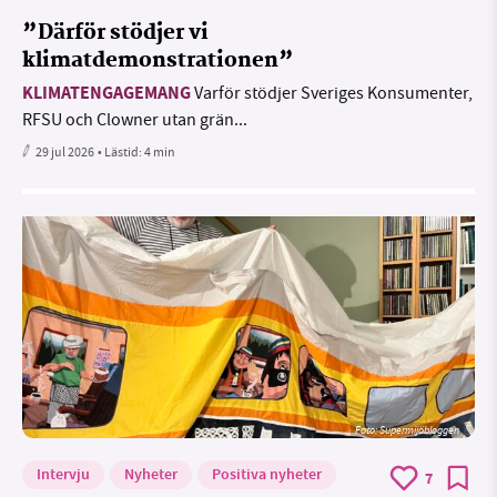
”Därför stödjer vi
klimatdemonstrationen”
KLIMATENGAGEMANG
Varför stödjer Sveriges Konsumenter,
RFSU och Clowner utan grän...
29 jul 2026
• Lästid:
4 min
Foto: Supermijöbloggen
Intervju
Nyheter
Positiva nyheter
7