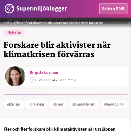
Supermiljöbloggen
Stötta SMB
Foto:
Markus Spiske // Unsplash License
Start
/
Nyheter
/
Forskare blir aktivister när klimatkrisen förvärras
Nyheter
Forskare blir aktivister när
klimatkrisen förvärras
HEM
OMRÅDEN
Birgitta Losman
29 jan 2024
• Lästid:
2 min
MILJÖFAKTA
OM OSS
aktivism
Forskning
Klimat
Klimataktivism
Klimatpolitik
Sök
Sparade inlägg
Tipsa oss
Fler och fler forskare blir klimataktivister när utsläppen