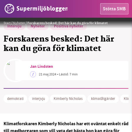
Supermiljöbloggen
Stötta SMB
Foto: Supermiljöbloggen
Start
/
Nyheter
/
Forskarens besked: Det här kan du göra för klimatet
Intervju
Nyheter
Positiva nyheter
Forskarens besked: Det här
kan du göra för klimatet
Jan Lindsten
21 maj 2024
• Lästid:
7 min
HEM
OMRÅDEN
demokrati
interjvju
Kimberly Nicholas
klimatåtgärder
Klima
MILJÖFAKTA
Klimatforskaren Kimberly Nicholas har ett oväntat enkelt råd
OM OSS
till medborgaren som vill veta det bästa hon kan göra för