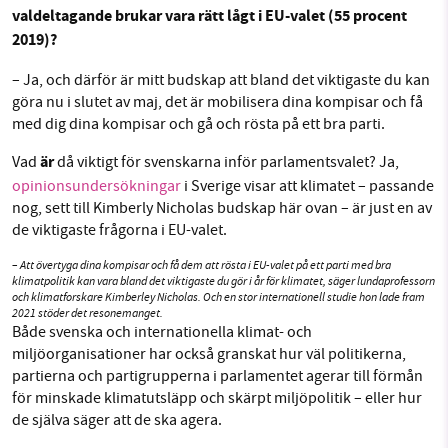
valdeltagande brukar vara rätt lågt i EU-valet (55 procent
2019)?
– Ja, och därför är mitt budskap att bland det viktigaste du kan
göra nu i slutet av maj, det är mobilisera dina kompisar och få
med dig dina kompisar och gå och rösta på ett bra parti.
är
Vad
då viktigt för svenskarna inför parlamentsvalet? Ja,
opinionsundersökningar
i Sverige visar att klimatet – passande
nog, sett till Kimberly Nicholas budskap här ovan – är just en av
de viktigaste frågorna i EU-valet.
– Att övertyga dina kompisar och få dem att rösta i EU-valet på ett parti med bra
klimatpolitik kan vara bland det viktigaste du gör i år för klimatet, säger lundaprofessorn
och klimatforskare Kimberley Nicholas. Och en stor internationell studie hon lade fram
2021 stöder det resonemanget.
Både svenska och internationella klimat- och
miljöorganisationer har också granskat hur väl politikerna,
partierna och partigrupperna i parlamentet agerar till förmån
för minskade klimatutsläpp och skärpt miljöpolitik – eller hur
de själva säger att de ska agera.