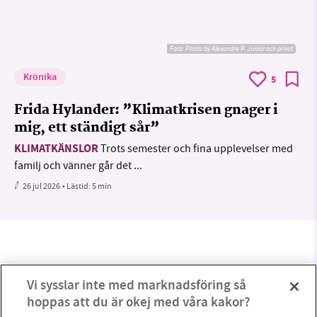
Foto:
Photo by Alexandre P. Junior och privat
Krönika
5
Frida Hylander: ”Klimatkrisen gnager i
mig, ett ständigt sår”
KLIMATKÄNSLOR
Trots semester och fina upplevelser med
familj och vänner går det ...
26 jul 2026
• Lästid:
5 min
Vi sysslar inte med marknadsföring så
hoppas att du är okej med våra kakor?