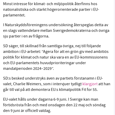
Minst intresse för klimat- och miljöpolitik återfinns hos
nationalistiska och starkt högerorienterade partier i EU-
parlamentet.
I Naturskyddsföreningens undersökning återspeglas detta av
en slags vattendelare mellan Sverigedemokraterna och övriga
sju partier i en av frågorna.
SD säger, till skillnad från samtliga övriga, nej till följande
ambition i EU-arbetet: ”Agera för att en grön giv med ambitiös
politik för klimat och natur ska vara en av EU-kommissionens
och EU-parlamentets huvudprioriteringar under
mandatperioden 2024–2029”.
SD:s besked understryks även av partiets förstanamn i EU-
valet, Charlie Weimers, som i intervjuer tydligt
klargjort
att han
går till val på att demontera EU:s klimatpolitik Fit for 55.
EU-valet hålls under dagarna 6-9 juni. I Sverige kan man
förtidsrösta från och med onsdagen den 22 maj och söndag
den 9 juni är officiell valdag.