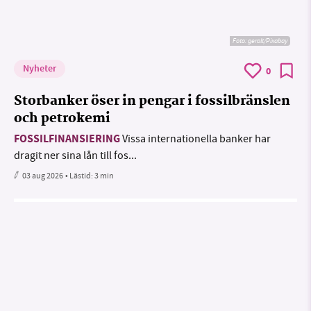
Foto:
geralt/Pixabay
Nyheter
0
Storbanker öser in pengar i fossilbränslen
och petrokemi
FOSSILFINANSIERING
Vissa internationella banker har
dragit ner sina lån till fos...
03 aug 2026
• Lästid:
3 min