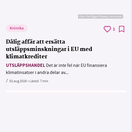
Foto:
Karl Egger, Pixabay, samt privat
Krönika
1
Dålig affär att ersätta
utsläppsminskningar i EU med
klimatkrediter
UTSLÄPPSHANDEL
Det är inte fel när EU finansiera
klimatinsatser i andra delar av...
02 aug 2026
• Lästid:
7 min