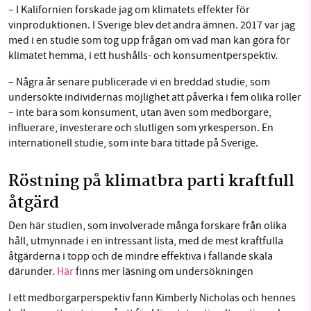
– I Kalifornien forskade jag om klimatets effekter för
vinproduktionen. I Sverige blev det andra ämnen. 2017 var jag
med i en studie som tog upp frågan om vad man kan göra för
klimatet hemma, i ett hushålls- och konsumentperspektiv.
– Några år senare publicerade vi en breddad studie, som
undersökte individernas möjlighet att påverka i fem olika roller
– inte bara som konsument, utan även som medborgare,
influerare, investerare och slutligen som yrkesperson. En
internationell studie, som inte bara tittade på Sverige.
Röstning på klimatbra parti kraftfull
åtgärd
Den här studien, som involverade många forskare
från
olika
håll, utmynnade i en intressant lista, med de mest kraftfulla
åtgärderna i topp och de mindre effektiva i fallande skala
därunder.
Här
finns mer läsning om undersökningen
I ett medborgarperspektiv fann Kimberly Nicholas och hennes