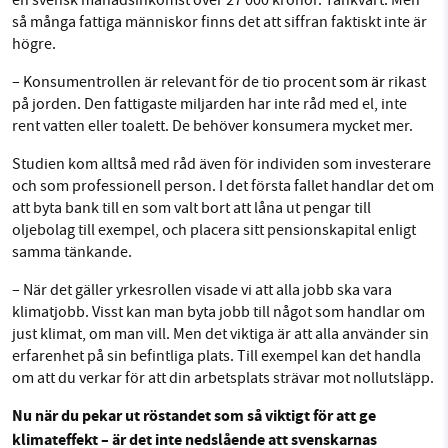
en svensk månadsinkomst över 27 000 kronor. Tänkvärt. Men
så många fattiga människor finns det att siffran faktiskt inte är
högre.
– Konsumentrollen är relevant för de tio procent
som är
rikast
på jorden. Den fattigaste miljarden har inte råd med el, inte
rent vatten eller toalett. De behöver konsumera mycket mer.
Studien kom alltså med råd även för individen som investerare
och som professionell person. I det första fallet handlar det om
att byta bank till en som valt bort att låna ut pengar till
oljebolag till exempel, och placera sitt pensionskapital enligt
samma tänkande.
– När det gäller yrkesrollen visade vi att alla jobb ska vara
klimatjobb. Visst kan man byta jobb till något som handlar om
just klimat, om man vill. Men det viktiga är att alla använder sin
erfarenhet på sin befintliga plats. Till exempel kan det handla
om att du verkar för att din arbetsplats strävar mot nollutsläpp.
Nu när du pekar ut röstandet som så viktigt för att ge
klimateffekt – är det inte nedslående att svenskarnas