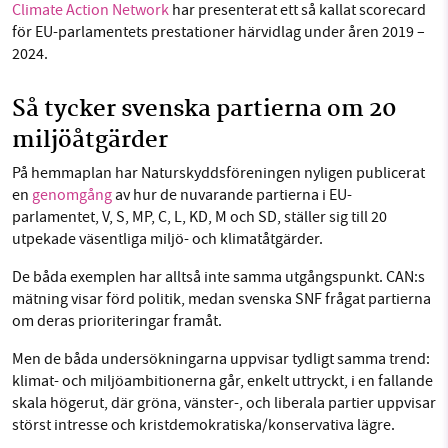
Climate Action Network
har presenterat ett så kallat scorecard
för EU-parlamentets prestationer härvidlag under åren 2019 –
2024.
Så tycker svenska partierna om 20
miljöåtgärder
På hemmaplan har Naturskyddsföreningen nyligen publicerat
en
genomgång
av hur de nuvarande partierna i EU-
parlamentet, V, S, MP, C, L, KD, M och SD, ställer sig till 20
utpekade väsentliga miljö- och klimatåtgärder.
De båda exemplen har alltså inte samma utgångspunkt. CAN:s
mätning visar förd politik, medan svenska SNF frågat partierna
om deras prioriteringar framåt.
Men de båda undersökningarna uppvisar tydligt samma trend:
klimat- och miljöambitionerna går, enkelt uttryckt, i en fallande
skala högerut, där gröna, vänster-, och liberala partier uppvisar
störst intresse och kristdemokratiska/konservativa lägre.