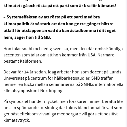
klimatet: gå och rösta på ett parti som är bra för klimatet
!
Sök
Sparade inlägg
Tipsa oss
– Systemeffekten av att rösta på ett parti med bra
SMB kämpar för en hållbar framtid. Sedan
klimatpolitik är så stark att den kan ge tre gånger bättre
starten 2010 har vår ideella redaktion drivit
utfall för utsläppen än vad du kan åstadkomma i ditt eget
Facebook
Instagram
BlueSky
miljödebatten framåt genom
hem, säger hon till SMB.
nyhetsbevakning och granskningar. Nu vill vi
Threads
LinkedIn
Hon talar snabb och ledig svenska, med den där omisskännliga
utveckla vårt arbete – och vi hoppas att du
accenten som talar om att hon kommer från USA. Närmare
vill hjälpa oss.
bestämt Kalifornien.
Stötta vårt arbete genom att swisha en slant till
Det var för 14 år sedan. Idag arbetar hon som docent på Lunds
Universitet på centrum för hållbarhetsstudier. SMB träffar
henne i en lucka mellan seminarierna på SMHI:s internationella
1231368703
klimatsymposium i Norrköping.
Läs vad vi vill göra
På symposiet händer mycket, men forskaren hinner berätta lite
om sin spännande forskning
där fokus bland annat är
vad som
ger bäst effekt om vi vanliga medborgare vill göra ett positivt
klimatavtryck.