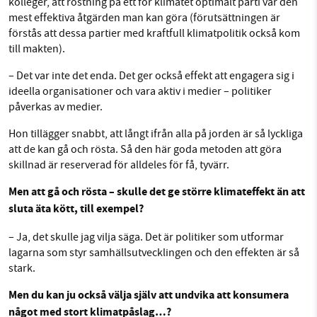
kolleger, att röstning på ett för klimatet optimalt parti var den
mest effektiva åtgärden man kan göra (förutsättningen är
förstås att dessa partier med kraftfull klimatpolitik också kom
till makten).
– Det var inte det enda. Det ger också effekt att engagera sig i
ideella organisationer och vara aktiv i medier – politiker
påverkas av medier.
Hon tillägger snabbt, att långt ifrån alla på jorden är så lyckliga
att de kan gå och rösta. Så den här goda metoden att göra
skillnad är reserverad för alldeles för få, tyvärr.
Men att gå och rösta – skulle det ge större klimateffekt än att
sluta äta kött, till exempel?
– Ja, det skulle jag vilja säga. Det är politiker som utformar
lagarna som styr samhällsutvecklingen och den effekten är så
stark.
Men du kan ju också välja själv att undvika att konsumera
något med stort klimatpåslag…?