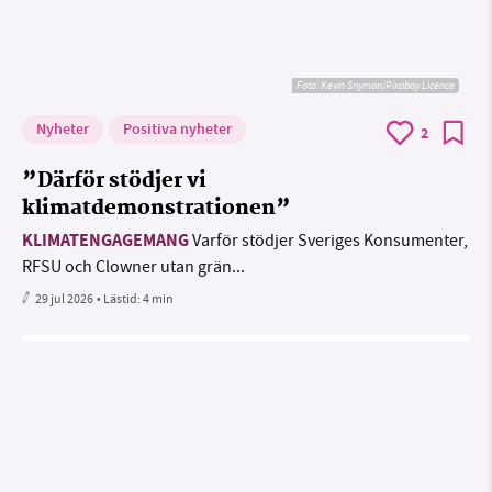
Foto:
Kevin Snyman/Pixabay Licence
Nyheter
Positiva nyheter
2
”Därför stödjer vi
klimatdemonstrationen”
KLIMATENGAGEMANG
Varför stödjer Sveriges Konsumenter,
RFSU och Clowner utan grän...
29 jul 2026
• Lästid:
4 min