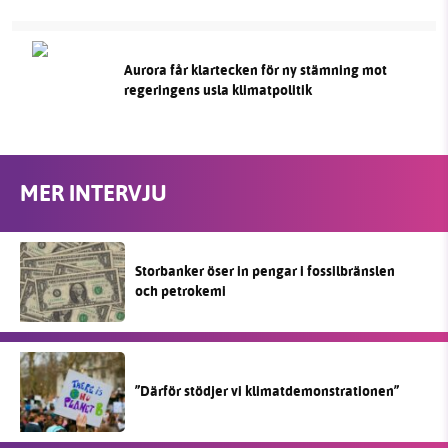
Aurora får klartecken för ny stämning mot
regeringens usla klimatpolitik
MER INTERVJU
Storbanker öser in pengar i fossilbränslen
och petrokemi
”Därför stödjer vi klimatdemonstrationen”