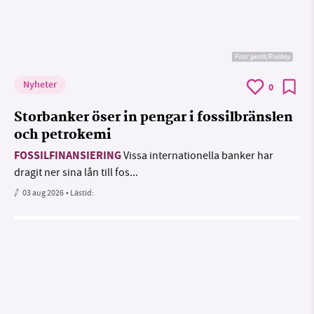
Foto:
geralt/Pixabay
Nyheter
0
Storbanker öser in pengar i fossilbränslen
och petrokemi
FOSSILFINANSIERING
Vissa internationella banker har
dragit ner sina lån till fos...
03 aug 2026
• Lästid: