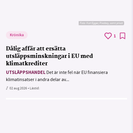
Foto:
Karl Egger, Pixabay, samt privat
Krönika
1
Dålig affär att ersätta
utsläppsminskningar i EU med
klimatkrediter
UTSLÄPPSHANDEL
Det är inte fel när EU finansiera
klimatinsatser i andra delar av...
02 aug 2026
• Lästid: