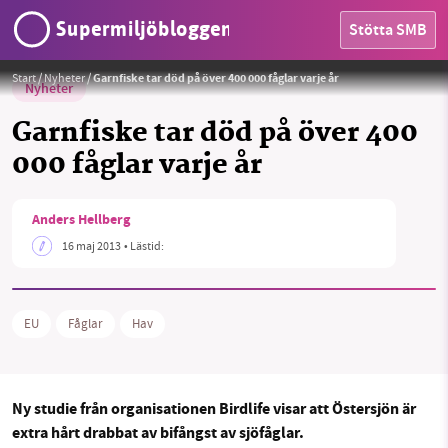
Supermiljöbloggen
Stötta SMB
Start
/
Nyheter
/
Garnfiske tar död på över 400 000 fåglar varje år
Nyheter
Garnfiske tar död på över 400
000 fåglar varje år
HEM
Anders Hellberg
OMRÅDEN
SMB kämpar för en hållbar framtid. Sedan
16 maj 2013
• Lästid:
starten 2010 har vår ideella redaktion drivit
MILJÖFAKTA
miljödebatten framåt genom
nyhetsbevakning och granskningar. Nu vill vi
EU
Fåglar
Hav
OM OSS
utveckla vårt arbete – och vi hoppas att du
vill hjälpa oss.
Sök
Sparade inlägg
Tipsa oss
Ny studie från organisationen Birdlife visar att Östersjön är
Stötta vårt arbete genom att swisha en slant till
extra hårt drabbat av bifångst av sjöfåglar.