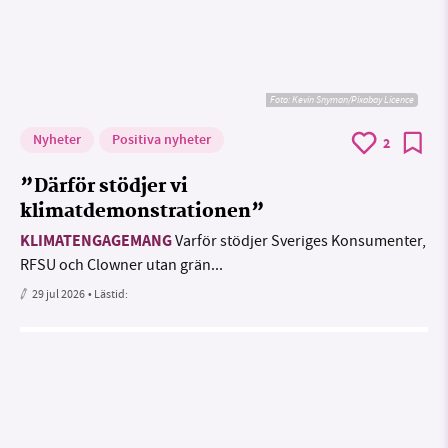
Foto:
Kevin Snyman/Pixabay Licence
Nyheter
Positiva nyheter
2
”Därför stödjer vi
klimatdemonstrationen”
KLIMATENGAGEMANG
Varför stödjer Sveriges Konsumenter,
RFSU och Clowner utan grän...
29 jul 2026
• Lästid: