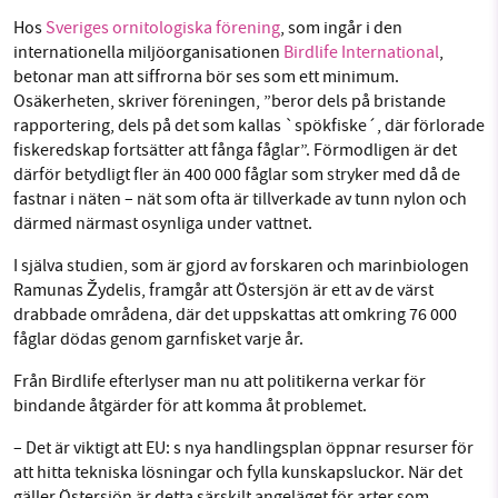
1231368703
Facebook
Instagram
BlueSky
Hos
Sveriges ornitologiska förening
, som ingår i den
internationella miljöorganisationen
Birdlife International
,
Läs vad vi vill göra
betonar man att siffrorna bör ses som ett minimum.
Threads
LinkedIn
Osäkerheten, skriver föreningen, ”beror dels på bristande
rapportering, dels på det som kallas `spökfiske´, där förlorade
fiskeredskap fortsätter att fånga fåglar”. Förmodligen är det
därför betydligt fler än 400 000 fåglar som stryker med då de
fastnar i näten – nät som ofta är tillverkade av tunn nylon och
därmed närmast osynliga under vattnet.
I själva studien, som är gjord av forskaren och marinbiologen
Ramunas Žydelis, framgår att Östersjön är ett av de värst
drabbade områdena, där det uppskattas att omkring 76 000
fåglar dödas genom garnfisket varje år.
Från Birdlife efterlyser man nu att politikerna verkar för
bindande åtgärder för att komma åt problemet.
– Det är viktigt att EU: s nya handlingsplan öppnar resurser för
att hitta tekniska lösningar och fylla kunskapsluckor. När det
gäller Östersjön är detta särskilt angeläget för arter som