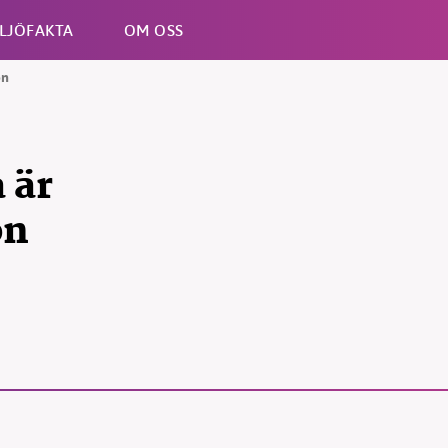
LJÖFAKTA
OM OSS
on
Esc
 är
on
B kämpar för en hållbar framtid. Sedan starten 2010 har 
ideella redaktion drivit miljödebatten framåt genom
tsbevakning och granskningar. Nu vill vi utveckla vårt arb
och vi hoppas att du vill hjälpa oss.
Stötta vårt arbete genom att swisha en slant till