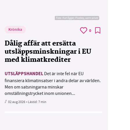
Foto:
Karl Egger, Pixabay, samt privat
Krönika
0
Dålig affär att ersätta
utsläppsminskningar i EU
med klimatkrediter
UTSLÄPPSHANDEL
Det är inte fel när EU
finansiera klimatinsatser i andra delar av världen.
Men om satsningarna minskar
omställningstrycket inom unionen...
02 aug 2026
• Lästid:
7 min