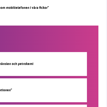
nom mobiltelefonen i våra fickor”
lbränslen och petrokemi
ationen”