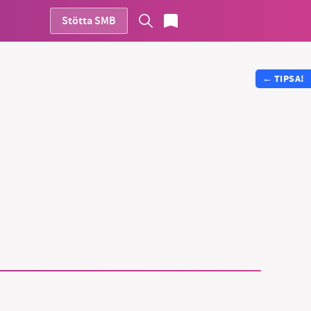
Stötta SMB
←
TIPSA!
vår
ete –