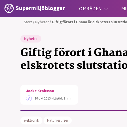
Supermiljöbloggen
OMRÅDEN
MI
Start
/
Nyheter
/
Giftig förort i Ghana är elskrotets slutstati
Shift + S
Nyheter
Giftig förort i Ghana
elskrotets slutstati
SM
Jocke Kroksson
nyhe
10 okt 2013
• Lästid:
1 min
elektronik
Naturresurser