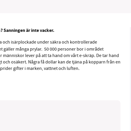
1231368703
Läs vad vi vill göra
? Sanningen är inte vacker.
vunna och isärplockade under säkra och kontrollerade
det gäller många prylar. 50 000 personer bor i området
r människor lever på att ta hand om vårt e-skräp. De tar hand
tigt och osäkert. Några få dollar kan de tjäna på kopparn från en
prider gifter i marken, vattnet och luften.