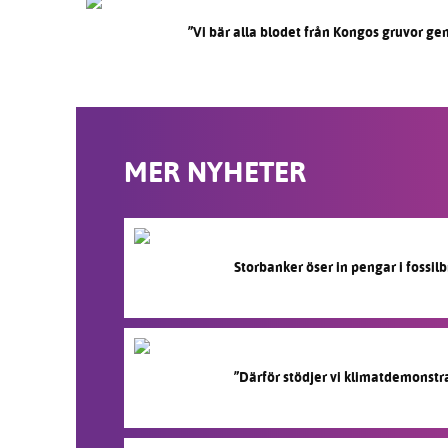
”Vi bär alla blodet från Kongos gruvor ge
MER NYHETER
Storbanker öser in pengar i fossi
”Därför stödjer vi klimatdemonstr