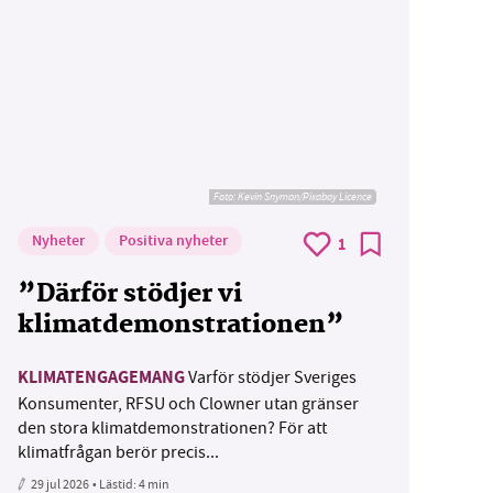
Foto:
Kevin Snyman/Pixabay Licence
Nyheter
Positiva nyheter
1
”Därför stödjer vi
klimatdemonstrationen”
KLIMATENGAGEMANG
Varför stödjer Sveriges
Konsumenter, RFSU och Clowner utan gränser
den stora klimatdemonstrationen? För att
klimatfrågan berör precis...
29 jul 2026
• Lästid:
4 min