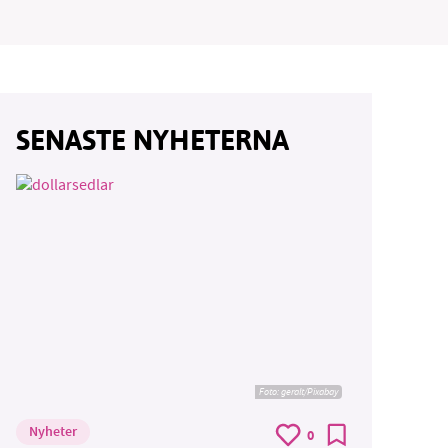
SENASTE NYHETERNA
Foto:
geralt/Pixabay
Nyheter
0