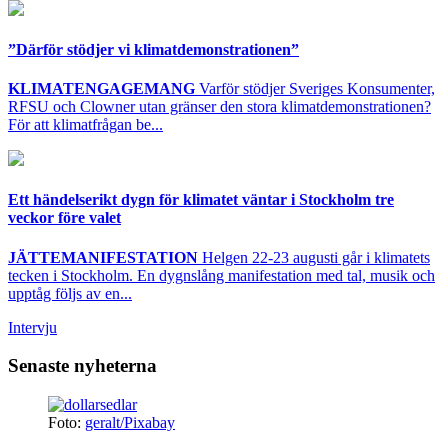
”Därför stödjer vi klimatdemonstrationen”
KLIMATENGAGEMANG
Varför stödjer Sveriges Konsumenter,
RFSU och Clowner utan gränser den stora klimatdemonstrationen?
För att klimatfrågan be...
Ett händelserikt dygn för klimatet väntar i Stockholm tre
veckor före valet
JÄTTEMANIFESTATION
Helgen 22-23 augusti går i klimatets
tecken i Stockholm. En dygnslång manifestation med tal, musik och
upptåg följs av en...
Intervju
Senaste nyheterna
Foto:
geralt/Pixabay