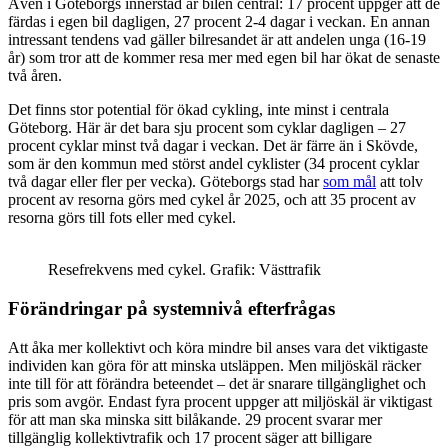
Även i Göteborgs innerstad är bilen central: 17 procent uppger att de
färdas i egen bil dagligen, 27 procent 2-4 dagar i veckan. En annan
intressant tendens vad gäller bilresandet är att andelen unga (16-19
år) som tror att de kommer resa mer med egen bil har ökat de senaste
två åren.
Det finns stor potential för
ökad cykling,
inte minst i centrala
Göteborg. Här är det bara sju procent som cyklar dagligen – 27
procent cyklar minst två dagar i veckan. Det är färre än i Skövde,
som är den kommun med störst andel cyklister (34 procent cyklar
två dagar eller fler per vecka). Göteborgs stad har
som mål
att tolv
procent av resorna görs med cykel år 2025, och att 35 procent av
resorna görs till fots eller med cykel.
Resefrekvens med cykel. Grafik: Västtrafik
Förändringar på systemnivå efterfrågas
Att åka mer kollektivt och köra mindre bil anses vara det viktigaste
individen kan göra för att minska utsläppen. Men miljöskäl räcker
inte till för att förändra beteendet – det är snarare tillgänglighet och
pris som avgör. Endast fyra procent uppger att miljöskäl är viktigast
för att man ska minska sitt bilåkande. 29 procent svarar mer
tillgänglig kollektivtrafik och 17 procent säger att billigare