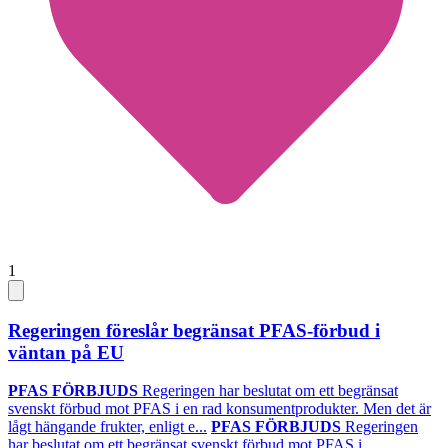
1
Regeringen föreslår begränsat PFAS-förbud i
väntan på EU
PFAS FÖRBJUDS
Regeringen har beslutat om ett begränsat
svenskt förbud mot PFAS i en rad konsumentprodukter. Men det är
lågt hängande frukter, enligt e...
PFAS FÖRBJUDS
Regeringen
har beslutat om ett begränsat svenskt förbud mot PFAS i...