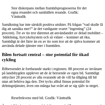
Stor diskrepans mellan framtidsprognoserna för det
egna resandet och samhällets resande. Grafik:
Västtrafik
Samåkning har inte särskilt positiva utsikter. På frågan “vad skulle få
dig att samåka mer?” är det vanligaste svaret “ingenting” (24
procent). Tre av tio tror däremot att användandet av delad mobilitet –
bildelning, hyrcykelsystem och så vidare – kommer att öka.
Samtidigt är det färre än en av tio som tror att de själva kommer att
använda delade tjänster mer i framtiden.
Bilen fortsatt central – stor potential för ökad
cykling
Bilberoendet är fortfarande starkt i regionen. 88 procent av invånare
på landsbygden upplever att de är beroende av egen bil. Samtidigt
uttrycker 28 procent av alla svarande att de vill ha tillgång till bil
utan att behöva äga den. Det tycks alltså finnas potential för
delningstjänster, även om många har svårt att se sig själv ta steget.
Resefrekvens med bil. Grafik: Västtrafik