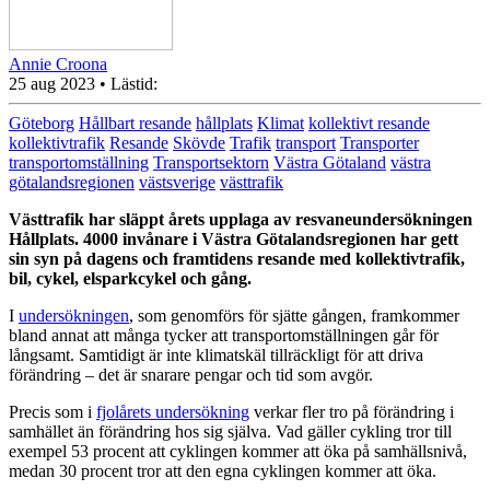
Annie Croona
25 aug 2023
• Lästid:
Göteborg
Hållbart resande
hållplats
Klimat
kollektivt resande
kollektivtrafik
Resande
Skövde
Trafik
transport
Transporter
transportomställning
Transportsektorn
Västra Götaland
västra
götalandsregionen
västsverige
västtrafik
Västtrafik har släppt årets upplaga av resvaneundersökningen
Hållplats. 4000 invånare i Västra Götalandsregionen har gett
sin syn på dagens och framtidens resande med kollektivtrafik,
bil, cykel, elsparkcykel och gång.
I
undersökningen
, som genomförs för sjätte gången, framkommer
bland annat att många tycker att transportomställningen går för
långsamt. Samtidigt är inte klimatskäl tillräckligt för att driva
förändring – det är snarare pengar och tid som avgör.
Precis som i
fjolårets undersökning
verkar fler tro på förändring i
samhället än förändring hos sig själva. Vad gäller cykling tror till
exempel 53 procent att cyklingen kommer att öka på samhällsnivå,
medan 30 procent tror att den egna cyklingen kommer att öka.