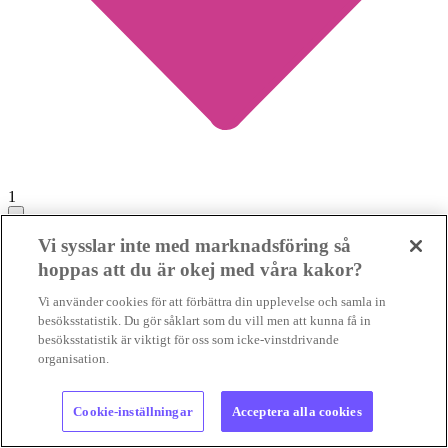
1
Vi sysslar inte med marknadsföring så
Dålig affär att ersätta utsläppsminskningar i EU
hoppas att du är okej med våra kakor?
med klimatkrediter
Vi använder cookies för att förbättra din upplevelse och samla in
UTSLÄPPSHANDEL
Det är inte fel när EU finansiera
besöksstatistik. Du gör såklart som du vill men att kunna få in
klimatinsatser i andra delar av världen. Men om satsningarna
besöksstatistik är viktigt för oss som icke-vinstdrivande
minskar omställningstrycket inom unionen...
organisation.
UTSLÄPPSHANDEL
Det är inte fel när EU finansiera
klimatinsatser i andra delar av...
02 aug 2026
• Lästid:
Cookie-inställningar
Acceptera alla cookies