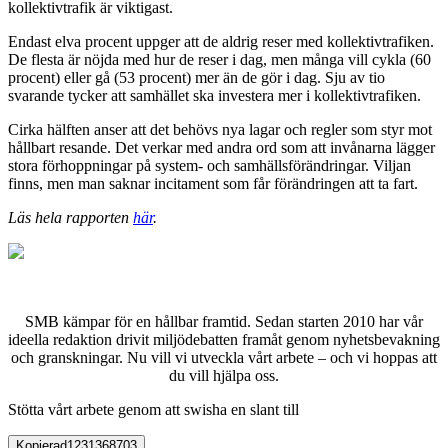
kollektivtrafik är viktigast.
Endast elva procent uppger att de aldrig reser med kollektivtrafiken.
De flesta är nöjda med hur de reser i dag, men många vill cykla (60
procent) eller gå (53 procent) mer än de gör i dag. Sju av tio
svarande tycker att samhället ska investera mer i kollektivtrafiken.
Cirka hälften
anser att det behövs nya lagar och regler som styr mot
hållbart resande. Det verkar med andra ord som att invånarna lägger
stora förhoppningar på system- och samhällsförändringar. Viljan
finns, men man saknar incitament som får förändringen att ta fart.
Läs hela rapporten
här
.
SMB kämpar för en hållbar framtid. Sedan starten 2010 har vår
ideella redaktion drivit miljödebatten framåt genom nyhetsbevakning
och granskningar. Nu vill vi utveckla vårt arbete – och vi hoppas att
du vill hjälpa oss.
Stötta vårt arbete genom att swisha en slant till
Kopierad
1231368703