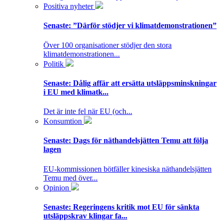
Positiva nyheter
Senaste:
”Därför stödjer vi klimatdemonstrationen”
Över 100 organisationer stödjer den stora
klimatdemonstrationen...
Politik
Senaste:
Dålig affär att ersätta utsläppsminskningar
i EU med klimatk...
Det är inte fel när EU (och...
Konsumtion
Senaste:
Dags för näthandelsjätten Temu att följa
lagen
EU-kommissionen bötfäller kinesiska näthandelsjätten
Temu med över...
Opinion
Senaste:
Regeringens kritik mot EU för sänkta
utsläppskrav klingar fa...