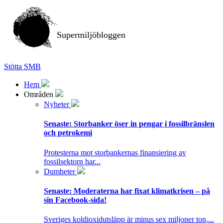
Supermiljöbloggen
Stötta SMB
Hem
Områden
Nyheter
Senaste:
Storbanker öser in pengar i fossilbränslen
och petrokemi
Protesterna mot storbankernas finansiering av
fossilsektorn har...
Dumheter
Senaste:
Moderaterna har fixat klimatkrisen – på
sin Facebook-sida!
Sveriges koldioxidutsläpp är minus sex miljoner ton,...