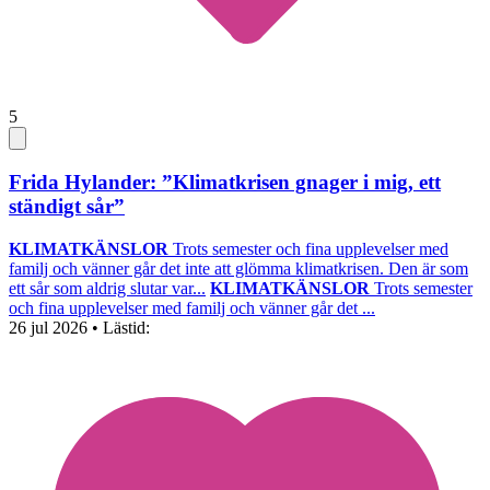
5
Frida Hylander: ”Klimatkrisen gnager i mig, ett
ständigt sår”
KLIMATKÄNSLOR
Trots semester och fina upplevelser med
familj och vänner går det inte att glömma klimatkrisen. Den är som
ett sår som aldrig slutar var...
KLIMATKÄNSLOR
Trots semester
och fina upplevelser med familj och vänner går det ...
26 jul 2026
• Lästid: