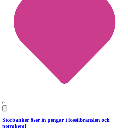
0
Storbanker öser in pengar i fossilbränslen och
petrokemi