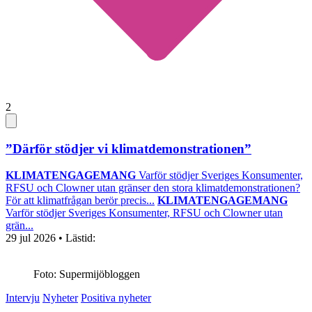
2
”Därför stödjer vi klimatdemonstrationen”
KLIMATENGAGEMANG
Varför stödjer Sveriges Konsumenter,
RFSU och Clowner utan gränser den stora klimatdemonstrationen?
För att klimatfrågan berör precis...
KLIMATENGAGEMANG
Varför stödjer Sveriges Konsumenter, RFSU och Clowner utan
grän...
29 jul 2026
• Lästid:
Foto: Supermijöbloggen
Intervju
Nyheter
Positiva nyheter