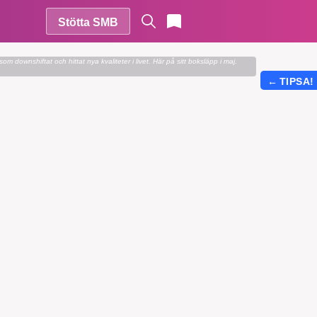
Stötta SMB
m downshiftat och hittat nya kvaliteter i livet. Här på sitt boksläpp i maj.
←
TIPSA!
r vår
vårt