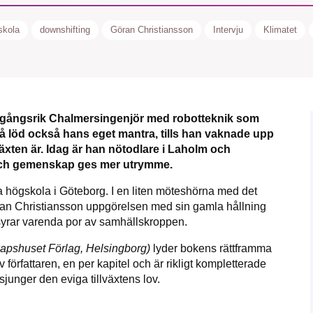
1231368703
skola
downshifting
Göran Christiansson
Intervju
Klimatet
Läs vad vi vill göra
mgångsrik Chalmersingenjör med robotteknik som
Så löd också hans eget mantra, tills han vaknade upp
äxten är. Idag är han nötodlare i Laholm och
id och gemenskap ges mer utrymme.
a högskola i Göteborg. I en liten möteshörna med det
an Christiansson uppgörelsen med sin gamla hållning
syrar varenda por av samhällskroppen.
apshuset Förlag, Helsingborg)
lyder bokens rättframma
v författaren, en per kapitel och är rikligt kompletterade
 sjunger den eviga tillväxtens lov.