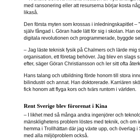
med ransonering eller att resurserna börjar kosta någ
likaså.
Den första myten som krossas i inledningskapitlet – ”t
själv fångad i. Göran hade lätt för sig i skolan. Ha
digitala revolutionen och programmerade, byggde se
– Jag läste teknisk fysik på Chalmers och lärde mig s
organisation, ett företag behöver. Jag blev en slags s
efter, säger Göran Christiansson och ler sitt ofta å
Hans talang och utbildning förde honom till stora inn
bilindustri och annat. Han doktorerade. Karriären s
fick honom att flyga kors och tvärs runtom i världen.
Rent Sverige blev förorenat i Kina
– I likhet med så många andra ingenjörer och teknolog
mänsklighetens problem löstes med teknik, och om in
hemma i Trollhättan där jag växte upp, och överlag i S
med alla miljöproblem också.