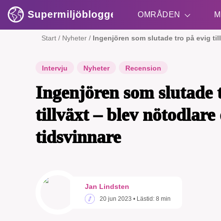
Supermiljöbloggen
OMRÅDEN
M
Start
/
Nyheter
/
Ingenjören som slutade tro på evig til
Shift + S
Intervju
Nyheter
Recension
Ingenjören som slutade t
tillväxt – blev nötodlare
tidsvinnare
SMB 
nyh
Jan Lindsten
20 jun 2023
• Lästid:
8 min