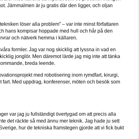
ot. Järnmalmen är ju gratis där den ligger, och oljan
ekniken löser alla problem” – var inte minst författaren
n och hans kompisar hoppade med hull och hår på den
rvrar och nätverk hemma i källaren.
våra formler. Jag var nog skicklig att lyssna in vad en
kicklig jonglör. Men däremot lärde jag mig inte att tänka
terkommande, breda leende.
ovationsprojekt med robotisering inom rymdfart, kirurgi,
köt fart. Med uppdrag, konferenser, möten och besök som
er var jag ju fullständigt övertygad om att precis alla
te det räckte så med ännu mer teknik. Jag hade ju sett
verige, hur de tekniska framstegen gjorde att vi fick bukt