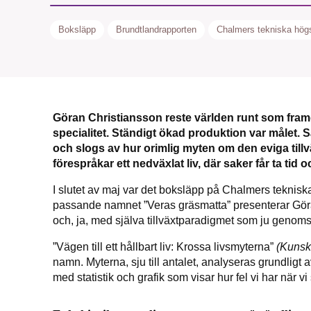
Boksläpp
Brundtlandrapporten
Chalmers tekniska hög
Göran Christiansson reste världen runt som fra
specialitet. Ständigt ökad produktion var målet. 
och slogs av hur orimlig myten om den eviga tillv
förespråkar ett nedväxlat liv, där saker får ta t
I slutet av maj var det boksläpp på Chalmers teknisk
passande namnet ”Veras gräsmatta” presenterar Gör
och, ja, med själva tillväxtparadigmet som ju genom
”Vägen till ett hållbart liv: Krossa livsmyterna”
(Kunsk
namn. Myterna, sju till antalet, analyseras grundligt a
med statistik och grafik som visar hur fel vi har när vi