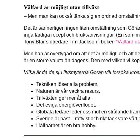
Välfärd är möjligt utan tillväxt
– Men man kan också tänka sig en ordnad omställning,
Det är sannerligen ingen liten omställning som Görans
inga färdiga recept och bruksanvisningar. (En som me
Tony Blairs utredare Tim Jackson i boken
”Välfärd uta
Men han är övertygad om att det är möjligt, och att d
är en större valuta än dagens. Den med vilken vi köpe
Vilka är då de sju livsmyterna Göran vill försöka kros
Tekniken löser alla problem.
Naturen är vår vackra resurs.
Tillväxten ger mer åt alla.
Det eviga energiöverflödet.
Globala ledare leder oss mot en strålande framt
Sverige är bäst – rättvist och rikt tack vare vårt 
Hållbarhet är en bra hobby.