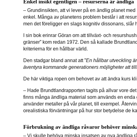
Enkel insikt egentligen – resurserna är ändliga
– Grundinsikten, att vi lever på en ändlig planet med 
enkel. Många av planetens problem består i att resurse
men det föreligger en slags kognitiv dissonans, slår h
I sin bok erinrar Göran om att tillväxt- och resurshus
gränser” kom redan 1972. Den så kallade Brundtlan
kriterierna för en hållbar värld.
Den stadgar bland annat att ”
En hållbar utveckling är
äventyra kommande generationers möjligheter att till
De här viktiga ropen om behovet av att ändra kurs kl
– Hade Brundtlandrapporten tagits på allvar vore det n
finns många ändliga material som används en enda gång
använder metaller på vår planet, till exempel. Återvinn
orealistiska förväntningar på hur stor betydelse de ka
Förbrukning av ändliga råvaror behöver minsk
– Vi skulle behöva minska insatsen av nya ändliga 