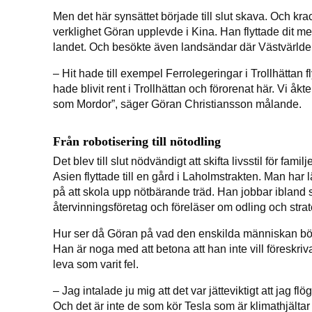
Men det här synsättet började till slut skava. Och kr
verklighet Göran upplevde i Kina. Han flyttade dit me
landet. Och besökte även landsändar där Västvärldens
– Hit hade till exempel Ferrolegeringar i Trollhättan f
hade blivit rent i Trollhättan och förorenat här. Vi åk
som Mordor”, säger Göran Christiansson målande.
Från robotisering till nötodling
Det blev till slut nödvändigt att skifta livsstil för f
Asien flyttade till en gård i Laholmstrakten. Man har 
på att skola upp nötbärande träd. Han jobbar ibland 
återvinningsföretag och föreläser om odling och strate
Hur ser då Göran på vad den enskilda människan bör 
Han är noga med att betona att han inte vill föreskriv
leva som varit fel.
– Jag intalade ju mig att det var jätteviktigt att jag fl
Och det är inte de som kör Tesla som är klimathjältar id