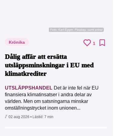
Foto:
Karl Egger, Pixabay, samt privat
Krönika
1
Dålig affär att ersätta
utsläppsminskningar i EU med
klimatkrediter
UTSLÄPPSHANDEL
Det är inte fel när EU
finansiera klimatinsatser i andra delar av
världen. Men om satsningarna minskar
omställningstrycket inom unionen...
02 aug 2026
• Lästid:
7 min