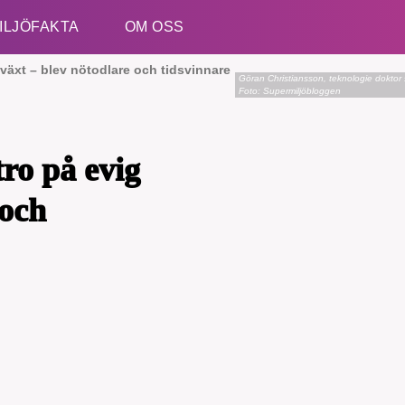
ILJÖFAKTA
OM OSS
lväxt – blev nötodlare och tidsvinnare
Göran Christiansson, teknologie doktor so
Foto: Supermiljöbloggen
Esc
ro på evig
 och
kämpar för en hållbar framtid. Sedan starten 2010 ha
ideella redaktion drivit miljödebatten framåt genom
etsbevakning och granskningar. Nu vill vi utveckla 
arbete – och vi hoppas att du vill hjälpa oss.
Stötta vårt arbete genom att swisha en slant till