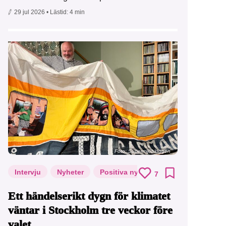
29 jul 2026
• Lästid:
4 min
Foto: Supermijöbloggen
Intervju
Nyheter
Positiva nyheter
7
Ett händelserikt dygn för klimatet
väntar i Stockholm tre veckor före
valet