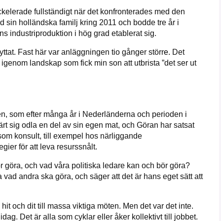
ackelerade fullständigt när det konfronterades med den
d sin holländska familj kring 2011 och bodde tre år i
 industriproduktion i hög grad etablerat sig.
lyttat. Fast här var anläggningen tio gånger störr
e.
Det
te igenom landskap som fick min son att utbrista ”det ser ut
amiljen, som efter många år i Nederländerna och perioden i
lärt sig odla en del av sin egen mat, och Göran har satsat
som konsult, till exempel hos närliggande
gier för att leva resurssnålt.
göra, och vad våra politiska ledare kan och bör göra?
a vad andra ska göra, och säger att det är hans eget sätt att
ög hit och dit till massa viktiga möten. Men det var det inte.
ag. Det är alla som cyklar eller åker kollektivt till jobbet.