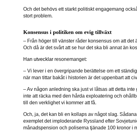
Och det behövs ett starkt politiskt engagemang också
stort problem.
Konsensus i politiken om evig tillväxt
– Från höger till vänster råder konsensus om att det 
Och då är det svårt att se hur det ska bli annat än ko
Han utvecklar
resonemanget:
– Vi lever i en övergripande berättelse om ett ständigt
när man tittar bakåt i historien är det uppenbart att c
– Av någon anledning ska just vi låtsas att detta inte
inte att räcka med den hårda exploatering och ohål
till den verklighet vi kommer att få.
Och, ja, det kan bli en kollaps av något slag. Sådana 
exemplet det imploderande Ryssland efter Sovjetun
månadspension och poliserna tjänade 100 kronor i