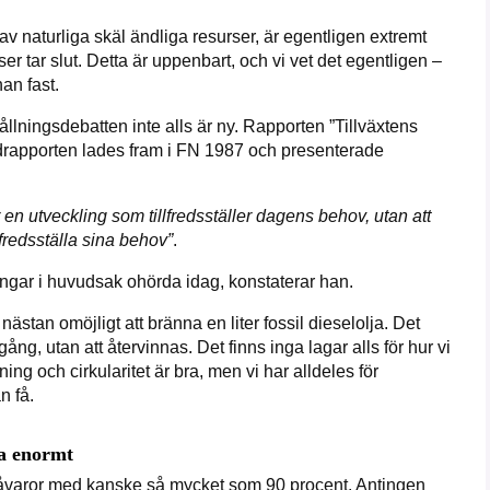
av naturliga skäl ändliga resurser, är egentligen extremt
r tar slut. Detta är uppenbart, och vi vet det egentligen –
an fast.
hållningsdebatten inte alls är ny. Rapporten ”Tillväxtens
drapporten lades fram i FN 1987 och presenterade
 en utveckling som tillfredsställer dagens behov, utan att
fredsställa sina behov”
.
ingar i huvudsak ohörda idag, konstaterar han.
ästan omöjligt att bränna en liter fossil dieselolja. Det
, utan att återvinnas. Det finns inga lagar alls för hur vi
ing och cirkularitet är bra, men vi har alldeles för
n få.
a enormt
råvaror med kanske så mycket som 90 procent. Antingen