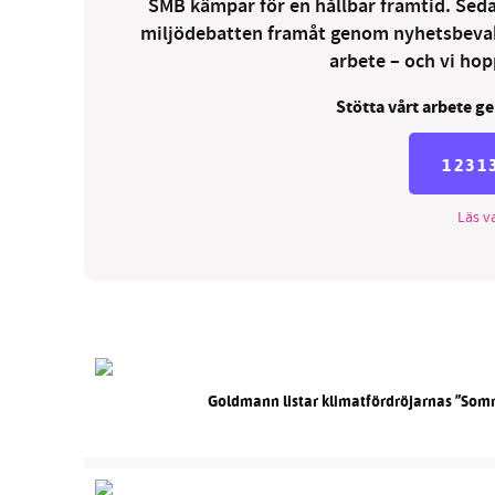
SMB kämpar för en hållbar framtid. Sedan
miljödebatten framåt genom nyhetsbevakni
arbete – och vi hopp
Stötta vårt arbete ge
1231
Läs va
Goldmann listar klimatfördröjarnas ”Som