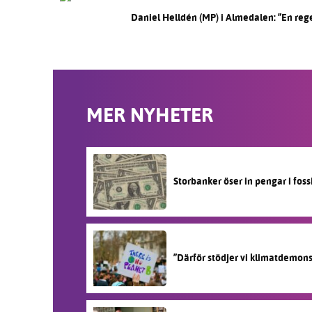
Daniel Helldén (MP) i Almedalen: ”En reg
MER NYHETER
Storbanker öser in pengar i fos
”Därför stödjer vi klimatdemon