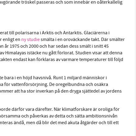
 avgörande tröskel passeras och som innebär en oåterkallelig
at till polarisarna i Arktis och Antarktis. Glaciärerna i
r enligt en
ny studie
smälta i en oroväckande takt. Där smälter
n år 1975 och 2000 och har sedan dess smält i snitt 45
 av Himalayas istäcke nu gått förlorat. Studien visar att denna
takten endast kan förklaras av varmare temperaturer till följd
e bara i en höjd havsnivå. Runt 1 miljard människor i
na för vattenförsörjning. De oregelbundna och osäkra
ommer att ha stor inverkan på den dryga sjättedel av jordens
borde därför vara därefter. När klimatforskare är oroliga för
 hörsamma och påverkas av detta och sätta ambitionsnivån
teras ändå, men då blir det med akuta åtgärder och till ett