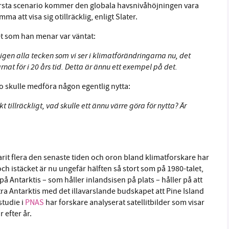
ärsta scenario kommer den globala havsnivåhöjningen vara
 att visa sig otillräcklig, enligt Slater.
et som han menar var väntat:
gen alla tecken som vi ser i klimatförändringarna nu, det
at för i 20 års tid. Detta är ännu ett exempel på det.
io skulle medföra någon egentlig nytta:
tillräckligt, vad skulle ett ännu värre göra för nytta? Är
arit flera den senaste tiden och oron bland klimatforskare har
ch istäcket är nu ungefär hälften så stort som på 1980-talet,
 på Antarktis – som håller inlandsisen på plats – håller på att
tra Antarktis med det illavarslande budskapet att Pine Island
studie i
PNAS
har forskare analyserat satellitbilder som visar
 efter år.