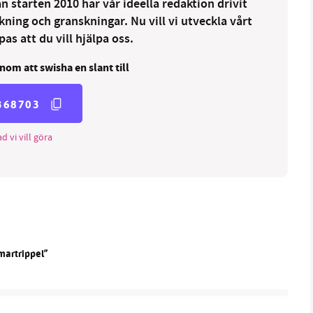
 starten 2010 har vår ideella redaktion drivit
ng och granskningar. Nu vill vi utveckla vårt
as att du vill hjälpa oss.
nom att swisha en slant till
368703
d vi vill göra
martrippel”