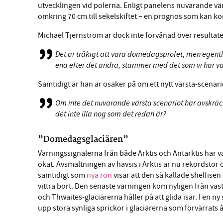
utvecklingen vid polerna. Enligt panelens nuvarande v
omkring 70 cm till sekelskiftet – en prognos som kan komma
Michael Tjernström är dock inte förvånad över resultat
Det är tråkigt att vara domedagsprofet, men egentli
ena efter det andra, stämmer med det som vi har varn
Samtidigt är han är osäker på om ett nytt värsta-scenar
Om inte det nuvarande värsta scenariot har avskräckt 
det inte illa nog som det redan är?
”Domedagsglaciären”
Varningssignalerna från både Arktis och Antarktis har v
ökat. Avsmältningen av havsis i Arktis är nu rekordstor o
samtidigt som
nya rön
visar att den så kallade shelfisen
vittra bort. Den senaste varningen kom nyligen från väs
och Thwaites-glaciärerna håller på att glida isär. I en ny 
upp stora synliga sprickor i glaciärerna som förvärrats år