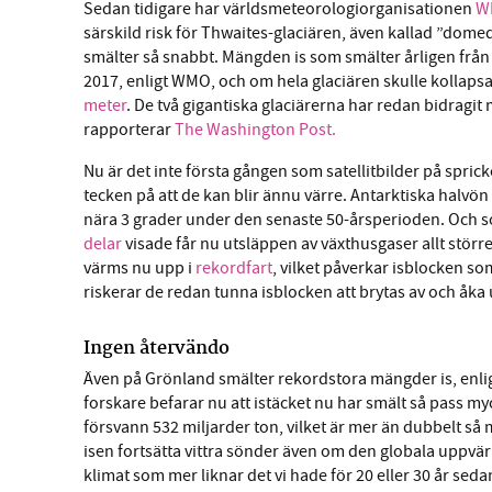
Sedan tidigare har världsmeteorologiorganisationen
W
särskild risk för Thwaites-glaciären, även kallad ”dome
smälter så snabbt. Mängden is som smälter årligen från 
2017, enligt WMO, och om hela glaciären skulle kollaps
meter
. De två gigantiska glaciärerna har redan bidragi
rapporterar
The Washington Post.
Nu är det inte första gången som satellitbilder på spri
tecken på att de kan blir ännu värre. Antarktiska halvön 
nära 3 grader under den senaste 50-årsperioden. Och 
delar
visade får nu utsläppen av växthusgaser allt stör
värms nu upp i
rekordfart
, vilket påverkar isblocken so
riskerar de redan tunna isblocken att brytas av och åka u
Ingen återvändo
Även på Grönland smälter rekordstora mängder is, enlig
forskare befarar nu att istäcket nu har smält så pass my
försvann 532 miljarder ton, vilket är mer än dubbelt s
isen fortsätta vittra sönder även om den globala uppvärm
klimat som mer liknar det vi hade för 20 eller 30 år sed