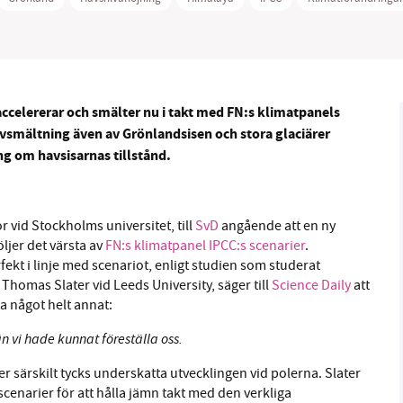
accelererar och smälter nu i takt med FN:s klimatpanels
B kämpar för en hållbar framtid. Sedan starten 2010 har 
avsmältning även av Grönlandsisen
och stora glaciärer
ideella redaktion drivit miljödebatten framåt genom
ing om havsisarnas tillstånd.
tsbevakning och granskningar. Nu vill vi utveckla vårt arb
och vi hoppas att du vill hjälpa oss.
Stötta vårt arbete genom att swisha en slant till
 vid Stockholms universitet, till
SvD
angående att en ny
öljer det värsta av
FN:s klimatpanel IPCC:s scenarier
.
kt i linje med scenariot, enligt studien som studerat
1231368703
 Thomas Slater vid Leeds University, säger till
Science Daily
att
a något helt annat:
Läs vad vi vill göra
 vi hade kunnat föreställa oss.
er särskilt tycks underskatta utvecklingen vid polerna. Slater
 scenarier för att hålla jämn takt med den verkliga