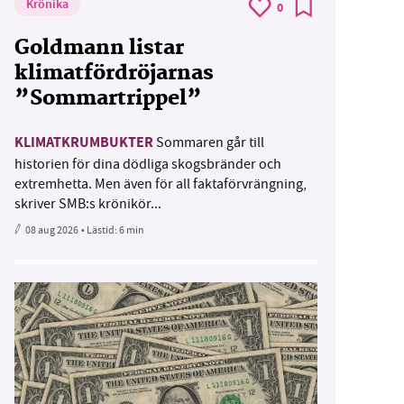
Krönika
0
Goldmann listar
klimatfördröjarnas
”Sommartrippel”
KLIMATKRUMBUKTER
Sommaren går till
historien för dina dödliga skogsbränder och
extremhetta. Men även för all faktaförvrängning,
skriver SMB:s krönikör...
08 aug 2026
• Lästid:
6 min