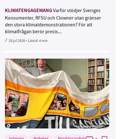
KLIMATENGAGEMANG
Varför stödjer Sveriges
Konsumenter, RFSU och Clowner utan gränser
den stora klimatdemonstrationen? För att
klimatfrågan berör precis...
29 jul 2026
• Lästid:
4 min
Foto: Supermijöbloggen
Intervju
Nyheter
Positiva nyheter