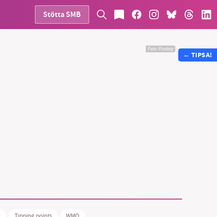
Stötta SMB
Foto:
Pixabay
←
TIPSA!
r
Tipping points
WMO