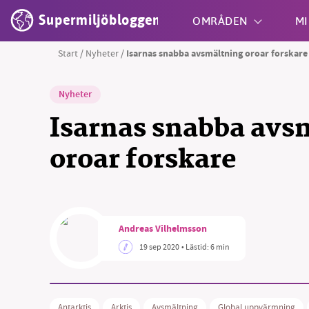
Supermiljöbloggen
OMRÅDEN
MI
Start
/
Nyheter
/
Isarnas snabba avsmältning oroar forskare
Shift + S
Nyheter
Isarnas snabba avs
oroar forskare
Andreas Vilhelmsson
19 sep 2020
• Lästid:
6 min
Antarktis
Arktis
Avsmältning
Global uppvärmning