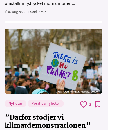
omställningstrycket inom unionen...
02 aug 2026
• Lästid:
7 min
Foto:
Kevin Snyman/Pixabay Licence
Nyheter
Positiva nyheter
2
”Därför stödjer vi
klimatdemonstrationen”