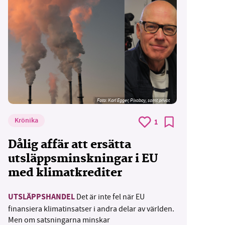
Foto:
Karl Egger, Pixabay, samt privat
Krönika
1
Dålig affär att ersätta
utsläppsminskningar i EU
med klimatkrediter
UTSLÄPPSHANDEL
Det är inte fel när EU
finansiera klimatinsatser i andra delar av världen.
Men om satsningarna minskar