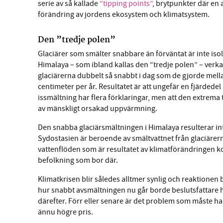
serie av så kallade
”tipping points”
, brytpunkter där en
förändring av jordens ekosystem och klimatsystem.
Den ”tredje polen”
Glaciärer som smälter snabbare än förväntat är inte isoler
Himalaya – som ibland kallas den “tredje polen” – verka
glaciärerna dubbelt så snabbt i dag som de gjorde mella
centimeter per år. Resultatet är att ungefär en fjärdedel
issmältning har flera förklaringar, men att den extrema 
av mänskligt orsakad uppvärmning.
Den snabba glaciärsmältningen i Himalaya resulterar int
Sydostasien är beroende av smältvattnet från glaciärer
vattenflöden som är resultatet av klimatförändringen k
befolkning som bor där.
Klimatkrisen blir således alltmer synlig och reaktionen 
hur snabbt avsmältningen nu går borde beslutsfattare
därefter. Förr eller senare är det problem som måste han
ännu högre pris.