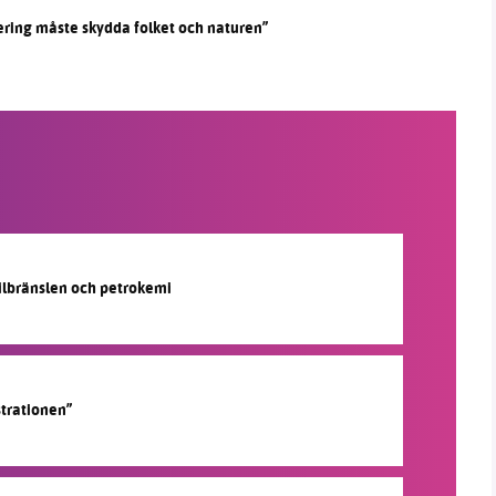
ering måste skydda folket och naturen”
silbränslen och petrokemi
strationen”