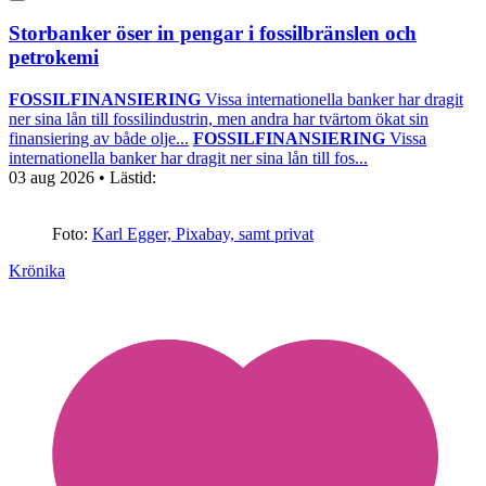
Storbanker öser in pengar i fossilbränslen och
petrokemi
FOSSILFINANSIERING
Vissa internationella banker har dragit
ner sina lån till fossilindustrin, men andra har tvärtom ökat sin
finansiering av både olje...
FOSSILFINANSIERING
Vissa
internationella banker har dragit ner sina lån till fos...
03 aug 2026
• Lästid:
Foto:
Karl Egger, Pixabay, samt privat
Krönika