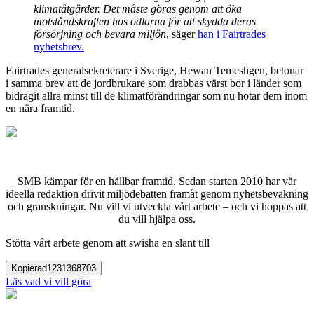
klimatåtgärder. Det måste göras genom att öka
motståndskraften hos odlarna för att skydda deras
försörjning och bevara miljön
, säger
han i Fairtrades
nyhetsbrev.
Fairtrades generalsekreterare i Sverige, Hewan Temeshgen, betonar
i samma brev att de jordbrukare som drabbas värst bor i länder som
bidragit allra minst till de klimatförändringar som nu hotar dem inom
en
när
a framtid.
SMB kämpar för en hållbar framtid. Sedan starten 2010 har vår
ideella redaktion drivit miljödebatten framåt genom nyhetsbevakning
och granskningar. Nu vill vi utveckla vårt arbete – och vi hoppas att
du vill hjälpa oss.
Stötta vårt arbete genom att swisha en slant till
Kopierad
1231368703
Läs vad vi vill göra