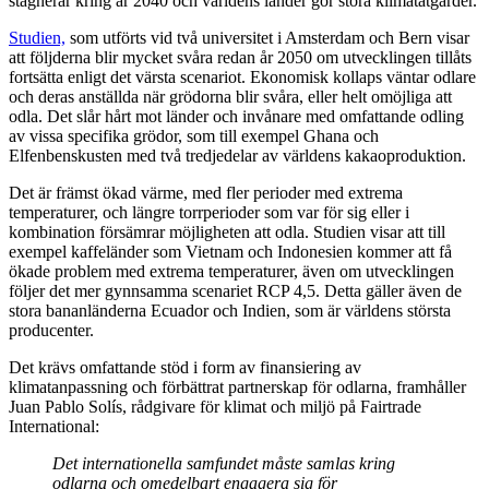
stagnerar kring år 2040 och världens länder gör stora klimatåtgärder.
Studien,
som utförts vid två universitet i Amsterdam och Bern visar
att följderna blir mycket svåra redan år 2050 om utvecklingen tillåts
fortsätta enligt det värsta scenariot. Ekonomisk kollaps väntar odlare
och deras anställda när grödorna blir svåra, eller helt omöjliga att
odla. Det slår hårt mot länder och invånare med omfattande odling
av vissa specifika grödor, som till exempel Ghana och
Elfenbenskusten med två tredjedelar av världens kakaoproduktion.
Det är främst ökad värme, med fler perioder med extrema
temperaturer, och längre torrperioder som var för sig eller i
kombination försämrar möjligheten att odla. Studien visar att till
exempel kaffeländer som Vietnam och Indonesien kommer att få
ökade problem med extrema temperaturer, även om utvecklingen
följer det mer gynnsamma scenariet RCP 4,5. Detta gäller även de
stora bananländerna Ecuador och Indien, som är världens största
producenter.
Det krävs omfattande stöd i form av finansiering av
klimatanpassning och förbättrat partnerskap för odlarna, framhåller
Juan Pablo Solís, rådgivare för klimat och miljö på Fairtrade
International:
Det internationella samfundet måste samlas kring
odlarna och omedelbart engagera sig för