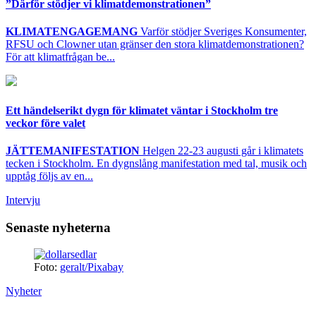
”Därför stödjer vi klimatdemonstrationen”
KLIMATENGAGEMANG
Varför stödjer Sveriges Konsumenter,
RFSU och Clowner utan gränser den stora klimatdemonstrationen?
För att klimatfrågan be...
Ett händelserikt dygn för klimatet väntar i Stockholm tre
veckor före valet
JÄTTEMANIFESTATION
Helgen 22-23 augusti går i klimatets
tecken i Stockholm. En dygnslång manifestation med tal, musik och
upptåg följs av en...
Intervju
Senaste nyheterna
Foto:
geralt/Pixabay
Nyheter