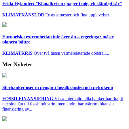
Frida Hylander: ”Klimatkrisen gnager i mig, ett ständigt sår”
KLIMATKÄNSLOR
Trots semester och fina upplevelser ...
Europeiska extremhettan inte över än – regeringar måste
planera bättre
KLIMATKRIS
Över två tusen värmerelaterade dödsfall...
Mer Nyheter
Storbanker öser in pengar i fossilbränslen och petrokemi
FOSSILFINANSIERING
Vissa internationella banker har dragit
ner sina lån till fossilindustrin, men andra har tvärtom ökat sin
finansiering av...