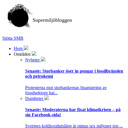
Supermiljöbloggen
Stötta SMB
Hem
Områden
Nyheter
Senaste:
Storbanker öser in pengar i fossilbränslen
och petrokemi
Protesterna mot storbankernas finansiering av
fossilsektorn har...
Dumheter
Senaste:
Moderaterna har fixat klimatkrisen – på
sin Facebook-sida!
Sveriges koldioxidutsläpp är minus sex miljoner ton,...