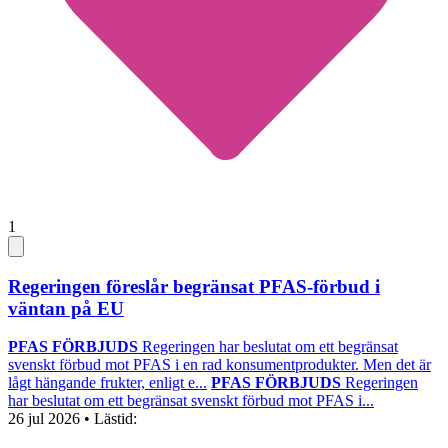
1
Regeringen föreslår begränsat PFAS-förbud i
väntan på EU
PFAS FÖRBJUDS
Regeringen har beslutat om ett begränsat
svenskt förbud mot PFAS i en rad konsumentprodukter. Men det är
lågt hängande frukter, enligt e...
PFAS FÖRBJUDS
Regeringen
har beslutat om ett begränsat svenskt förbud mot PFAS i...
26 jul 2026
• Lästid: