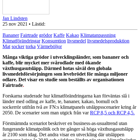
Jan Lindsten
25 nov 2021
• Lästid:
Bananer
Fairtrade
grödor
Kaffe
Kakao
Klimatanpassning
Klimatförändringar
Konsumtion
livsmedel
livsmedelsproduktion
Mat
socker
torka
Värmeböljor
Många viktiga grödor i utvecklingsländer, som bananer och
kaffe,
blir mycket mer svårodlade med
ökande
växthusgasutsläpp. Därmed hotas såväl den globala
livsmedelsförsörjningen som levebrödet för många miljoner
odlare. Det visar en studie som beställts av organisationen
Fairtrade
.
Forskarna studerade hur klimatförändringarna kan förväntas slå i
länder med odling av kaffe, te, bananer, kakao, bomull och
sockerrör utifrån två av FN:s klimatpanels utsläppsscenarier kring år
2050. De scenarier som man utgick från var
RCP 8,5 och RCP 4,5.
Förstnämnda scenariot beskriver en business-as-usualtrend utan
fungerande klimatpolitik och tre gånger så höga växthusgasutsläpp
år 2100 som idag. Det andra visar en utveckling där utsläppen