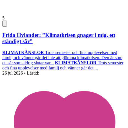
5
Frida Hylander: ”Klimatkrisen gnager i mig, ett
ständigt sår”
KLIMATKÄNSLOR
Trots semester och fina upplevelser med
familj och vänner går det inte att glömma klimatkrisen. Den är som
ett sår som aldrig slutar var...
KLIMATKÄNSLOR
Trots semester
och fina upplevelser med familj och vänner går det ...
26 jul 2026
• Lästid: