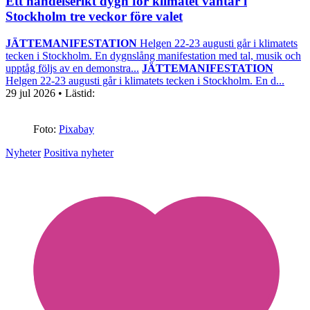
Ett händelserikt dygn för klimatet väntar i
Stockholm tre veckor före valet
JÄTTEMANIFESTATION
Helgen 22-23 augusti går i klimatets
tecken i Stockholm. En dygnslång manifestation med tal, musik och
upptåg följs av en demonstra...
JÄTTEMANIFESTATION
Helgen 22-23 augusti går i klimatets tecken i Stockholm. En d...
29 jul 2026
• Lästid:
Foto:
Pixabay
Nyheter
Positiva nyheter