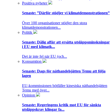
Positiva nyheter
Senaste:
”Därför stödjer vi klimatdemonstrationen”
Över 100 organisationer stödjer den stora
klimatdemonstrationen...
Politik
Senaste:
Dålig affär att ersätta utsläppsminskningar
i EU med klimatk...
Det är inte fel när EU (och...
Konsumtion
Senaste:
Dags för näthandelsjätten Temu att följa
lagen
EU-kommissionen bötfäller kinesiska näthandelsjätten
Temu med över...
Opinion
Senaste:
Regeringens kritik mot EU för sänkta
utsläppskrav klingar fa...