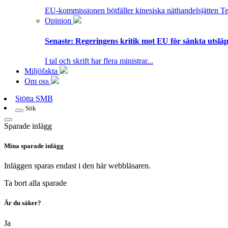
EU-kommissionen bötfäller kinesiska näthandelsjätten T
Opinion
Senaste:
Regeringens kritik mot EU för sänkta utsläpp
I tal och skrift har flera ministrar...
Miljöfakta
Om oss
Stötta SMB
Sök
Sparade inlägg
Mina sparade inlägg
Inläggen sparas endast i den här webbläsaren.
Ta bort alla sparade
Är du säker?
Ja