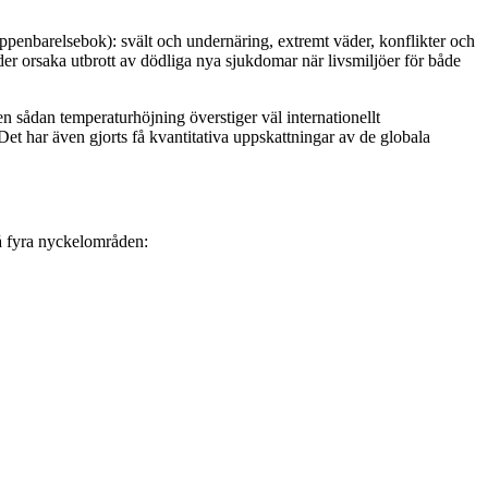
 uppenbarelsebok): svält och undernäring, extremt väder, konflikter och
r orsaka utbrott av dödliga nya sjukdomar när livsmiljöer för både
en sådan temperaturhöjning överstiger väl internationellt
Det har även gjorts få kvantitativa uppskattningar av de globala
å fyra nyckelområden: