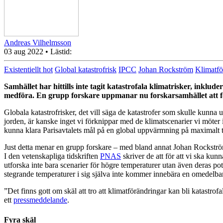
Andreas Vilhelmsson
03 aug 2022
• Lästid:
Existentiellt hot
Global katastrofrisk
IPCC
Johan Rockström
Klimatfö
Samhället har hittills inte tagit katastrofala klimatrisker, inklu
medföra. En grupp forskare uppmanar nu forskarsamhället att f
Globala katastrofrisker, det vill säga de katastrofer som skulle kunna
jorden, är kanske inget vi förknippar med de klimatscenarier vi möter
kunna klara Parisavtalets mål på en global uppvärmning på maximalt tv
Just detta menar en grupp forskare – med bland annat Johan Rockström 
I den vetenskapliga tidskriften
PNAS
skriver de att för att vi ska kunn
utforska inte bara scenarier för högre temperaturer utan även deras p
stegrande temperaturer i sig själva inte kommer innebära en omedelba
”Det finns gott om skäl att tro att klimatförändringar kan bli katast
ett
pressmeddelande
.
Fyra skäl