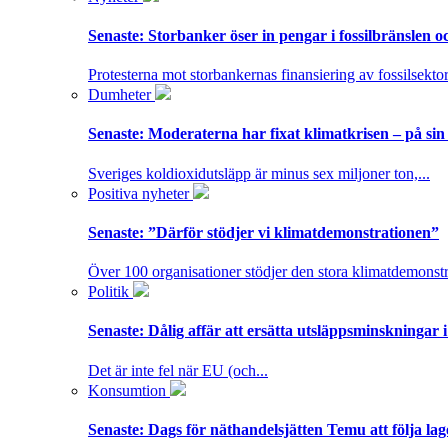
Senaste:
Storbanker öser in pengar i fossilbränslen 
Protesterna mot storbankernas finansiering av fossilsektor
Dumheter
Senaste:
Moderaterna har fixat klimatkrisen – på sin
Sveriges koldioxidutsläpp är minus sex miljoner ton,...
Positiva nyheter
Senaste:
”Därför stödjer vi klimatdemonstrationen”
Över 100 organisationer stödjer den stora klimatdemonstr
Politik
Senaste:
Dålig affär att ersätta utsläppsminskningar 
Det är inte fel när EU (och...
Konsumtion
Senaste:
Dags för näthandelsjätten Temu att följa la