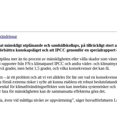
rändringar
derat mänskligt utplånande och samhällskollaps, på tillräckligt stor
örbättra kunskapsläget och att IPCC genomför en specialrapport 
 utplåna mer än tio procent av mänskligheten eller vålla skador som väse
 i rapporter från FN:s klimatpanel IPCC och andra väder- och klimatmynd
å grader, men helst 1,5 grader, och vilka konsekvenser det kan få.
– är ett problem och att vi vet alldeles för lite om vad en konsekvens
a förstå extrema risker i syfte att kunna etablera ett robust beslutsfatta
otential för klimatförändringseffekter som kan innebära systemrisker oc
r fara för mänskligheten kan de sammansatta effekterna göra det.
rofala, även vid måttliga nivåer av uppvärmning”, säger huvudförfattaren