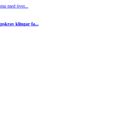
emu med över...
skrav klingar fa...