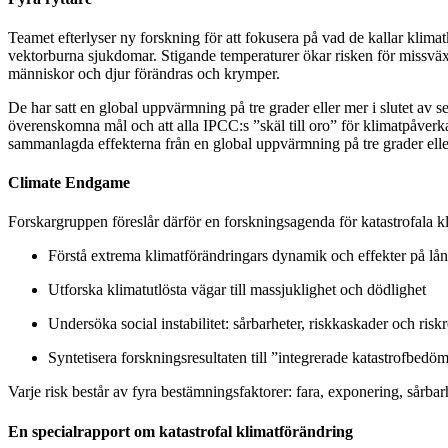
Teamet efterlyser ny forskning för att fokusera på vad de kallar klima
vektorburna sjukdomar. Stigande temperaturer ökar risken för missväx
människor och djur förändras och krymper.
De har satt en global uppvärmning på tre grader eller mer i slutet av s
överenskomna mål och att alla IPCC:s ”skäl till oro” för klimatpåverka
sammanlagda effekterna från en global uppvärmning på tre grader elle
Climate Endgame
Forskargruppen föreslår därför en forskningsagenda för katastrofala
Förstå extrema klimatförändringars dynamik och effekter på lån
Utforska klimatutlösta vägar till massjuklighet och dödlighet
Undersöka social instabilitet: sårbarheter, riskkaskader och risk
Syntetisera forskningsresultaten till ”integrerade katastrofbedö
Varje risk består av fyra bestämningsfaktorer: fara, exponering, sårba
En specialrapport om katastrofal klimatförändring