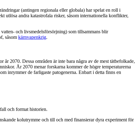
rändringar (antingen regionala eller globala) har spelat en roll i
utlösa andra katastrofala risker, såsom internationella konflikter,
, vatten- och livsmedelsförsörjning) som tillsammans blir
rof, såsom
kärnvapenkrig
.
or år 2070. Dessa områden är inte bara några av de mest tätbefolkade,
 människor. År 2070 menar forskarna kommer de högre temperaturerna
om inrymmer de farligaste patogenerna. Enbart i detta finns en
fall och format historien.
minskande kolutrymme och till och med finansierar dyra experiment för