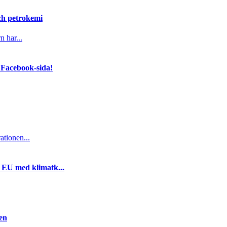
och petrokemi
n har...
 Facebook-sida!
ationen...
i EU med klimatk...
gen