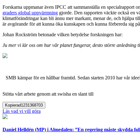
Forskarna uppmanar även IPCC att sammanställa en specialrapport om k
graders global uppvärmning
gjorde. Den rapporten väckte också en väl
klimatförändringar kan bli ännu mer markant, menar de, och hjälpa till 
är avgörande för att kunna öka kunskapen och kunna förbereda sig på
Johan Rockström betonade vilken betydelse forskningen har:
Ju mer vi lär oss om hur vår planet fungerar, desto större anledning ti
SMB kämpar för en hållbar framtid. Sedan starten 2010 har vår ideell
Stötta vårt arbete genom att swisha en slant till
Kopierad
1231368703
Läs vad vi vill göra
Daniel Helldén (MP) i Almedalen: ”En regering måste skydda fol