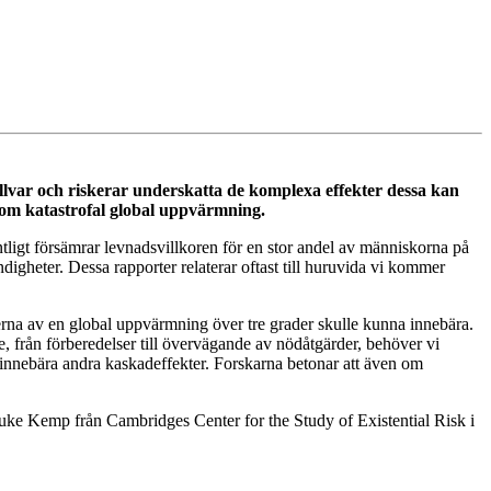
t allvar och riskerar underskatta de komplexa effekter dessa kan
om katastrofal global uppvärmning.
ntligt försämrar levnadsvillkoren för en stor andel av människorna på
igheter. Dessa rapporter relaterar oftast till huruvida vi kommer
erna av en global uppvärmning över tre grader skulle kunna innebära.
nde, från förberedelser till övervägande av nödåtgärder, behöver vi
h innebära andra kaskadeffekter. Forskarna betonar att även om
 Luke Kemp från Cambridges Center for the Study of Existential Risk i