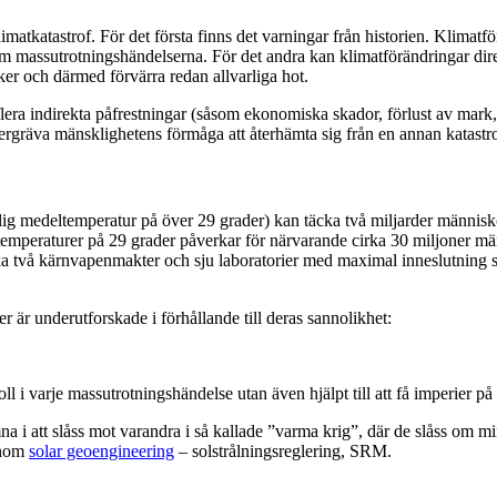
imatkatastrof. För det första finns det varningar från historien. Klimatfö
massutrotningshändelserna. För det andra kan klimatförändringar direkt 
er och därmed förvärra redan allvarliga hot.
flera indirekta påfrestningar (såsom ekonomiska skador, förlust av mark
dergräva mänsklighetens förmåga att återhämta sig från en annan katast
ig medeltemperatur på över 29 grader) kan täcka två miljarder människ
a temperaturer på 29 grader påverkar för närvarande cirka 30 miljoner
ka två kärnvapenmakter och sju laboratorier med maximal inneslutning s
r är underutforskade i förhållande till deras sannolikhet:
l i varje massutrotningshändelse utan även hjälpt till att få imperier på 
a i att slåss mot varandra i så kallade ”varma krig”, där de slåss om 
genom
solar geoengineering
– solstrålningsreglering, SRM.