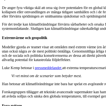
De anger fyra viktiga skäl att oroa sig över potentialen för en global kl
kollapsen eller omvandlingen av många tidigare samhällen och i de fem 
eller förvärra spridningen av smittsamma sjukdomar och spridningsrisk
För det tredje kan klimatförändringar förvärra sårbarheter och orsaka 
systemomfattande. Slutligen kan klimatförändringar oåterkalleligt un
Extremvärme och geopolitik
Modeller gjorda av teamet visar att områden med extrem värme (en årl
utan också några av de mest politiskt ömtåliga. Genomsnittliga årlig
och de sociala och politiska konsekvenserna av dessa att direkt påver
allvarlig potential för katastrofala följdeffekter.
Luke Kemp betonar i
pressmeddelandet
att extrema temperaturscenarie
Vi vet minst om de scenarier som betyder mest.
Han betonar att klimatförändringar inte bara har spelat en avgörande rol
Forskargruppen tillägger att tekniskt avancerade supermakter kan hamn
att avleda solljus och sänka den globala temperaturen, till exempel 
Fyra ryttare