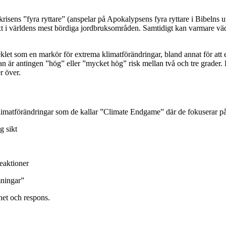
tkrisens ”fyra ryttare” (anspelar på Apokalypsens fyra ryttare i Bibelns
t i världens mest bördiga jordbruksområden. Samtidigt kan varmare väde
eklet som en markör för extrema klimatförändringar, bland annat för att 
n är antingen ”hög” eller ”mycket hög” risk mellan två och tre grader. 
r över.
 klimatförändringar som de kallar ”Climate Endgame” där de fokuserar p
g sikt
reaktioner
mningar”
rhet och respons.