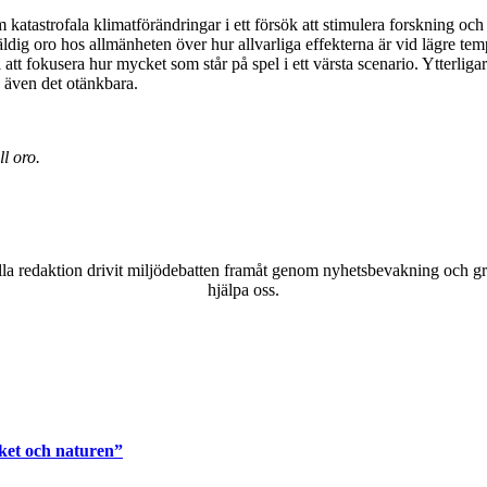
atastrofala klimatförändringar i ett försök att stimulera forskning och
dig oro hos allmänheten över hur allvarliga effekterna är vid lägre te
att fokusera hur mycket som står på spel i ett värsta scenario. Ytterliga
 även det otänkbara.
ll oro.
a redaktion drivit miljödebatten framåt genom nyhetsbevakning och gran
hjälpa oss.
ket och naturen”