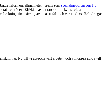
 bättre informera allmänheten, precis som
specialrapporten om 1,5
mperaturområden. Effekten av en rapport om katastrofala
re forskningsfinansiering av katastrofala och värsta klimatförändringar
skningar. Nu vill vi utveckla vårt arbete – och vi hoppas att du vill