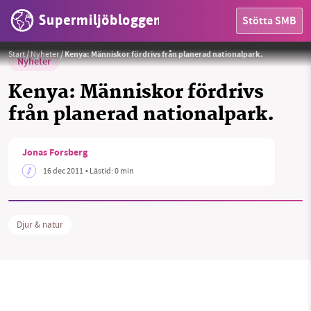
Supermiljöbloggen
Stötta SMB
Start
/
Nyheter
/
Kenya: Människor fördrivs från planerad nationalpark.
Nyheter
Kenya: Människor fördrivs
från planerad nationalpark.
HEM
OMRÅDEN
Jonas Forsberg
16 dec 2011
• Lästid:
0 min
MILJÖFAKTA
OM OSS
Djur & natur
Sök
Sparade inlägg
Tipsa oss
Facebook
Instagram
BlueSky