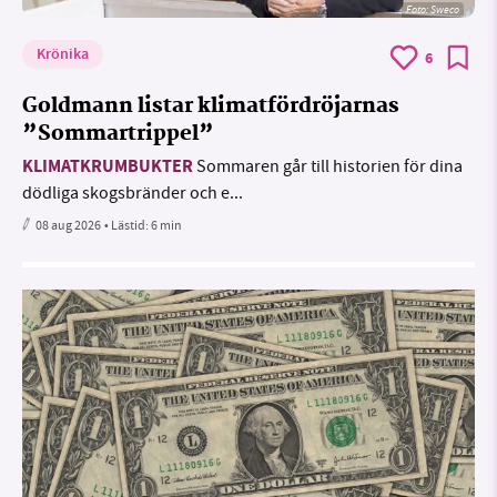
Foto: Sweco
Krönika
6
Goldmann listar klimatfördröjarnas
”Sommartrippel”
KLIMATKRUMBUKTER
Sommaren går till historien för dina
dödliga skogsbränder och e...
08 aug 2026
• Lästid:
6 min