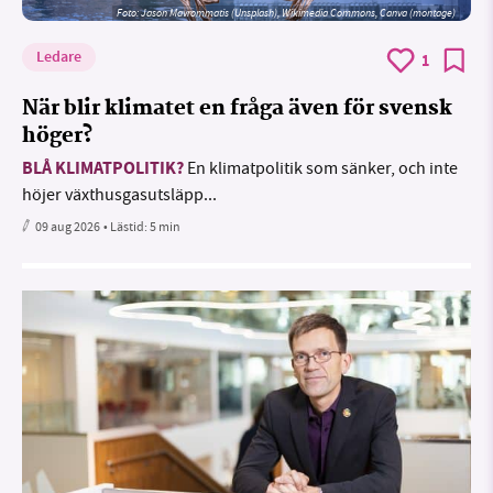
Foto: Jason Mavrommatis (Unsplash), Wikimedia Commons, Canva (montage)
Ledare
1
När blir klimatet en fråga även för svensk
höger?
BLÅ KLIMATPOLITIK?
En klimatpolitik som sänker, och inte
höjer växthusgasutsläpp...
09 aug 2026
• Lästid:
5 min