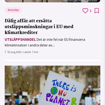
Foto:
Karl Egger, Pixabay, samt privat
Krönika
1
Dålig affär att ersätta
utsläppsminskningar i EU med
klimatkrediter
UTSLÄPPSHANDEL
Det är inte fel när EU finansiera
klimatinsatser i andra delar av...
02 aug 2026
• Lästid:
7 min