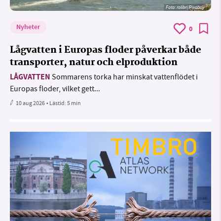
Foto:
rolibri/Pixabay
Nyheter
0
Lågvatten i Europas floder påverkar både
transporter, natur och elproduktion
LÅGVATTEN
Sommarens torka har minskat vattenflödet i
Europas floder, vilket gett...
10 aug 2026
• Lästid:
5 min