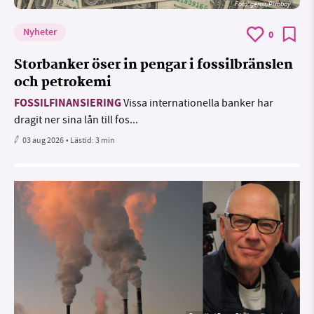
Foto:
geralt/Pixabay
Nyheter
0
Storbanker öser in pengar i fossilbränslen
och petrokemi
FOSSILFINANSIERING
Vissa internationella banker har
dragit ner sina lån till fos...
03 aug 2026
• Lästid:
3 min