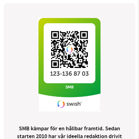
Threads
LinkedIn
SMB kämpar för en hållbar framtid. Sedan
starten 2010 har vår ideella redaktion drivit
miljödebatten framåt genom
nyhetsbevakning och granskningar. Nu vill vi
utveckla vårt arbete – och vi hoppas att du
vill hjälpa oss.
Stötta vårt arbete genom att swisha en slant till
1231368703
Läs vad vi vill göra
SMB kämpar för en hållbar framtid. Sedan
starten 2010 har vår ideella redaktion drivit