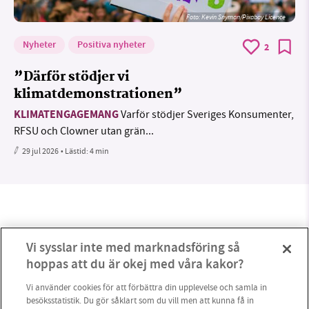
Foto:
Kevin Snyman/Pixabay Licence
Nyheter
Positiva nyheter
2
”Därför stödjer vi
klimatdemonstrationen”
KLIMATENGAGEMANG
Varför stödjer Sveriges Konsumenter,
RFSU och Clowner utan grän...
29 jul 2026
• Lästid:
4 min
Vi sysslar inte med marknadsföring så
hoppas att du är okej med våra kakor?
Vi använder cookies för att förbättra din upplevelse och samla in
besöksstatistik. Du gör såklart som du vill men att kunna få in