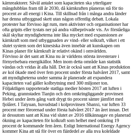
kärnreaktorer. Såväl antalet som kapaciteten ska ytterligare
mångdubblas fram till år 2030, då kärnkraften planeras stå för tio
procent av all energi i Kina. Till skillnad från i många andra länder
har denna utbyggnad skett utan någon offentlig debatt. Lokala
protester har förvisso ägt rum, men aktivister och organisationer har
ofta gripits eller tystats ner på andra välbeprövade vis. Av förståeliga
skäl skyltar myndigheterna inte lika mycket med expansionen av
kärnkraft som med utbyggnaden av vind- eller solkraft, vilket i ett
slutet system som det kinesiska även innebär att kunskapen om
Kinas planer för kärnkraft är relativt okänd i omvärlden.
Förvisso är det sant att Kina nu är världens största investerare i
förnyelsebara energikällor. Men inom detta område kan statistik
vändas och vridas åt alla håll. Det är också sant att Kinas produktion
av kol ökade med över fem procent under första halvåret 2017, samt
att myndigheterna under samma år planerade att expandera
kapaciteten vad gäller kolbrytning med 300 miljoner ton.
Följaktligen rapporterade statliga medier hösten 2017 att luften i
Peking, grannstaden Tianjin och den omkringliggande provinsen
Hebei under årets gång varit drygt tio procent sämre jämfört med
fjolåret. I Taiyuan, huvudstad i kolprovinsen Shanxi, var luften 33
procent mer förorenad under första halvåret 2017 än året innan. Det
är dessutom sant att Kina vid slutet av 2016 tillkännagav en planerad
ökning av kapaciteten för kolkraft som helhet med omkring 19
procent de kommande fem åren. Enligt International Energy Agency
kommer Kina att stå för över en fjärdedel av alla nya koleldade