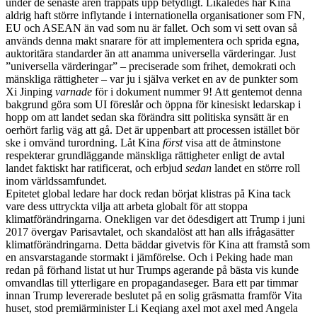
under de senaste åren trappats upp betydligt. Likaledes har Kina
aldrig haft större inflytande i internationella organisationer som FN,
EU och ASEAN än vad som nu är fallet. Och som vi sett ovan så
används denna makt snarare för att implementera och sprida egna,
auktoritära standarder än att anamma universella värderingar. Just
”universella värderingar” – preciserade som frihet, demokrati och
mänskliga rättigheter – var ju i själva verket en av de punkter som
Xi Jinping
varnade
för i dokument nummer 9! Att gentemot denna
bakgrund göra som UI föreslår och öppna för kinesiskt ledarskap i
hopp om att landet sedan ska förändra sitt politiska synsätt är en
oerhört farlig väg att gå. Det är uppenbart att processen istället bör
ske i omvänd turordning. Låt Kina
först
visa att de åtminstone
respekterar grundläggande mänskliga rättigheter enligt de avtal
landet faktiskt har ratificerat, och erbjud
sedan
landet en större roll
inom världssamfundet.
Epitetet global ledare har dock redan börjat klistras på Kina tack
vare dess uttryckta vilja att arbeta globalt för att stoppa
klimatförändringarna. Onekligen var det ödesdigert att Trump i juni
2017 övergav Parisavtalet, och skandalöst att han alls ifrågasätter
klimatförändringarna. Detta bäddar givetvis för Kina att framstå som
en ansvarstagande stormakt i jämförelse. Och i Peking hade man
redan på förhand listat ut hur Trumps agerande på bästa vis kunde
omvandlas till ytterligare en propagandaseger.
Bara ett par timmar
innan Trump levererade beslutet på en solig gräsmatta framför Vita
huset, stod premiärminister Li Keqiang axel mot axel med Angela