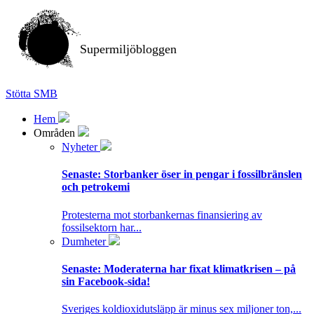
Supermiljöbloggen
Stötta SMB
Hem
Områden
Nyheter
Senaste:
Storbanker öser in pengar i fossilbränslen
och petrokemi
Protesterna mot storbankernas finansiering av
fossilsektorn har...
Dumheter
Senaste:
Moderaterna har fixat klimatkrisen – på
sin Facebook-sida!
Sveriges koldioxidutsläpp är minus sex miljoner ton,...