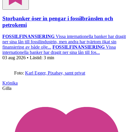
Storbanker öser in pengar i fossilbränslen och
petrokemi
FOSSILFINANSIERING
Vissa internationella banker har dragit
ner sina lån till fossilindustrin, men andra har tvärtom ökat sin
finansiering av både olje...
FOSSILFINANSIERING
Vissa
internationella banker har dragit ner sina lån till fos...
03 aug 2026
• Lästid:
3 min
Foto:
Karl Egger, Pixabay, samt privat
Krönika
Gilla