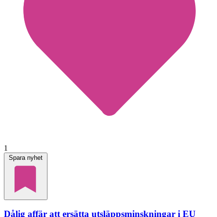
1
Spara nyhet
Dålig affär att ersätta utsläppsminskningar i EU