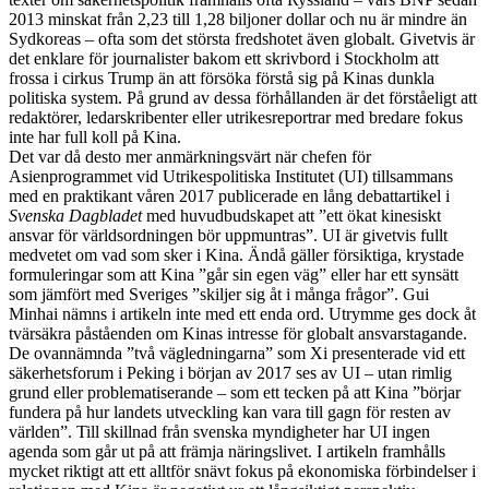
2013 minskat från 2,23 till 1,28 biljoner dollar och nu är mindre än
Sydkoreas – ofta som det största fredshotet även globalt. Givetvis är
det enklare för journalister bakom ett skrivbord i Stockholm att
frossa i cirkus Trump än att försöka förstå sig på Kinas dunkla
politiska system. På grund av dessa förhållanden är det förståeligt att
redaktörer, ledarskribenter eller utrikesreportrar med bredare fokus
inte har full koll på Kina.
Det var då desto mer anmärkningsvärt när chefen för
Asienprogrammet vid Utrikespolitiska Institutet (UI) tillsammans
med en praktikant våren 2017 publicerade en lång debattartikel i
Svenska Dagbladet
med huvudbudskapet att ”ett ökat kinesiskt
ansvar för världsordningen bör uppmuntras”. UI är givetvis fullt
medvetet om vad som sker i Kina. Ändå gäller försiktiga, krystade
formuleringar som att Kina ”går sin egen väg” eller har ett synsätt
som jämfört med Sveriges ”skiljer sig åt i många frågor”. Gui
Minhai nämns i artikeln inte med ett enda ord. Utrymme ges dock åt
tvärsäkra påståenden om Kinas intresse för globalt ansvarstagande.
De ovannämnda ”två vägledningarna” som Xi presenterade vid ett
säkerhetsforum i Peking i början av 2017 ses av UI – utan rimlig
grund eller problematiserande – som ett tecken på att Kina ”börjar
fundera på hur landets utveckling kan vara till gagn för resten av
världen”. Till skillnad från svenska myndigheter har UI ingen
agenda som går ut på att främja näringslivet. I artikeln framhålls
mycket riktigt att ett alltför snävt fokus på ekonomiska förbindelser i