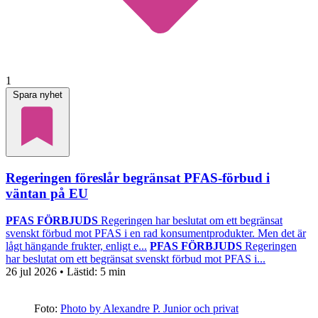
1
Spara nyhet
Regeringen föreslår begränsat PFAS-förbud i
väntan på EU
PFAS FÖRBJUDS
Regeringen har beslutat om ett begränsat
svenskt förbud mot PFAS i en rad konsumentprodukter. Men det är
lågt hängande frukter, enligt e...
PFAS FÖRBJUDS
Regeringen
har beslutat om ett begränsat svenskt förbud mot PFAS i...
26 jul 2026
• Lästid:
5 min
Foto:
Photo by Alexandre P. Junior och privat