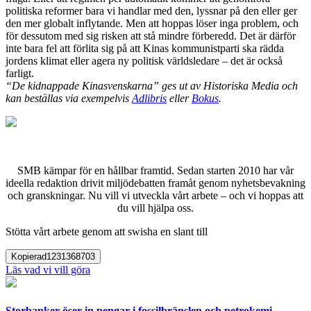
politiska reformer bara vi handlar med den, lyssnar på den eller ger
den mer globalt inflytande. Men att hoppas löser inga problem, och
för dessutom med sig risken att stå mindre förberedd. Det är därför
inte bara fel att förlita sig på att Kinas kommunistparti ska rädda
jordens klimat eller agera ny politisk världsledare – det är också
farligt.
“De kidnappade Kinasvenskarna” ges ut av Historiska Media och
kan beställas via exempelvis
Adlibris
eller
Bokus
.
SMB kämpar för en hållbar framtid. Sedan starten 2010 har vår
ideella redaktion drivit miljödebatten framåt genom nyhetsbevakning
och granskningar. Nu vill vi utveckla vårt arbete – och vi hoppas att
du vill hjälpa oss.
Stötta vårt arbete genom att swisha en slant till
Kopierad
1231368703
Läs vad vi vill göra
Storbanker öser in pengar i fossilbränslen och petrokemi