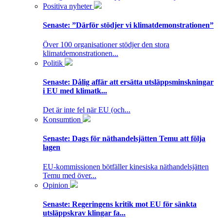
Positiva nyheter
Senaste:
”Därför stödjer vi klimatdemonstrationen”
Över 100 organisationer stödjer den stora
klimatdemonstrationen...
Politik
Senaste:
Dålig affär att ersätta utsläppsminskningar
i EU med klimatk...
Det är inte fel när EU (och...
Konsumtion
Senaste:
Dags för näthandelsjätten Temu att följa
lagen
EU-kommissionen bötfäller kinesiska näthandelsjätten
Temu med över...
Opinion
Senaste:
Regeringens kritik mot EU för sänkta
utsläppskrav klingar fa...