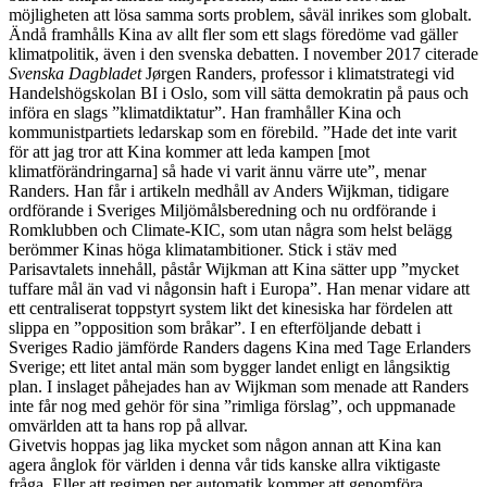
möjligheten att lösa samma sorts problem, såväl inrikes som globalt.
Ändå framhålls Kina av allt fler som ett slags föredöme vad gäller
klimatpolitik, även i den svenska debatten. I november 2017 citerade
Svenska Dagbladet
J
ø
rgen Randers, professor i klimatstrategi vid
Handelshögskolan BI i Oslo, som vill sätta demokratin på paus och
införa en slags ”klimatdiktatur”. Han framhåller Kina och
kommunistpartiets ledarskap som en förebild. ”Hade det inte varit
för att jag tror att Kina kommer att leda kampen [mot
klimatförändringarna] så hade vi varit ännu värre ute”, menar
Randers. Han får i artikeln medhåll av Anders Wijkman, tidigare
ordförande i Sveriges Miljömålsberedning och nu ordförande i
Romklubben och Climate-KIC, som utan några som helst belägg
berömmer Kinas höga klimatambitioner. Stick i stäv med
Parisavtalets innehåll, påstår Wijkman att Kina sätter upp ”mycket
tuffare mål än vad vi någonsin haft i Europa”. Han menar vidare att
ett centraliserat toppstyrt system likt det kinesiska har fördelen att
slippa en ”opposition som bråkar”. I en efterföljande debatt i
Sveriges Radio jämförde Randers dagens Kina med Tage Erlanders
Sverige; ett litet antal män som bygger landet enligt en långsiktig
plan. I inslaget påhejades han av Wijkman som menade att Randers
inte får nog med gehör för sina ”rimliga förslag”, och uppmanade
omvärlden att ta hans rop på allvar.
Givetvis hoppas jag lika mycket som någon annan att Kina kan
agera ånglok för världen i denna vår tids kanske allra viktigaste
fråga. Eller att regimen per automatik kommer att genomföra