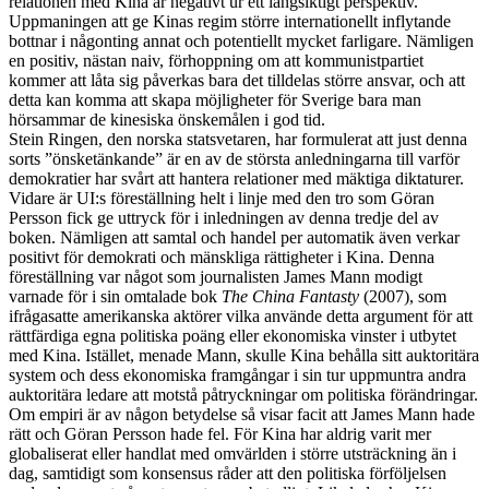
relationen med Kina är negativt ur ett långsiktigt perspektiv.
Uppmaningen att ge Kinas regim större internationellt inflytande
bottnar i någonting annat och potentiellt mycket farligare. Nämligen
en positiv, nästan naiv, förhoppning om att kommunistpartiet
kommer att låta sig påverkas bara det tilldelas större ansvar, och att
detta kan komma att skapa möjligheter för Sverige bara man
hörsammar de kinesiska önskemålen i god tid.
Stein Ringen, den norska statsvetaren, har formulerat att just denna
sorts ”önsketänkande” är en av de största anledningarna till varför
demokratier har svårt att hantera relationer med mäktiga diktaturer.
Vidare är UI:s föreställning helt i linje med den tro som Göran
Persson fick ge uttryck för i inledningen av denna tredje del av
boken. Nämligen att samtal och handel per automatik även verkar
positivt för demokrati och mänskliga rättigheter i Kina. Denna
föreställning var något som journalisten James Mann modigt
varnade för i sin omtalade bok
The China Fantasty
(2007), som
ifrågasatte amerikanska aktörer vilka använde detta argument för att
rättfärdiga egna politiska poäng eller ekonomiska vinster i utbytet
med Kina. Istället, menade Mann, skulle Kina behålla sitt auktoritära
system och dess ekonomiska framgångar i sin tur uppmuntra andra
auktoritära ledare att motstå påtryckningar om politiska förändringar.
Om empiri är av någon betydelse så visar facit att James Mann hade
rätt och Göran Persson hade fel. För Kina har aldrig varit mer
globaliserat eller handlat med omvärlden i större utsträckning än i
dag, samtidigt som konsensus råder att den politiska förföljelsen