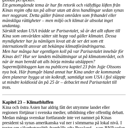
Ett genomgående tema är hur fin retorik och vidlyftiga löften från
Kinas regim ofta tas på allvar utan att dess handlingar sedan synas
mer noggrant. Detta gäller främst områden som frihandel eller
mänskliga rättigheter – men miljö och klimat är absolut inget
undantag.
Särskilt sedan USA trädde ur Parisavtalet, så är det allt oftare till
Kina som omvärlden sätter sitt hopp vad gäller klimatet. Dessa
myndigheter har ju nämligen lovat att de ser det som ett
internationellt ansvar att bekämpa klimatförändringarna.
Men hur många har egentligen koll på var Parisavtalet innebär för
Kinas del? Hur ser landets målsättningar ut på klimatområdet, och
när är man beredd att alls börja minska utsläppen?
Supermiljöbloggen kan nu publicera kapitel 23 från Jojje Olssons
nya bok. Här framgår bland annat hur Kina under de kommande
åren planerar bygga ut sin kolkraft, samtidigt som USA i fjol släppte
ut mindre koldioxid än på 25 år – debaclet med Parisavtalet till
trots.
Kapitel 23 – Klimatbluffen
Kina och östra Asien har aldrig fått det utrymme landet eller
regionen förtjänar i svenska medier, utbildning eller offentlig debatt.
Medan många svenskar fortfarande inte vet namnet på Kinas
president så synas amerikanska val ner i sömmarna på lokal nivå. I
texter om säkerhetspolitik framhålls ofta Ryssland – vars BNP sedan