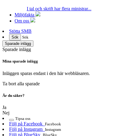
I tal och skrift har flera ministrar...
Miljöfakta
Om oss
Stötta SMB
Sök
Sök
Sparade inlägg
Sparade inlägg
Mina sparade inlägg
Inläggen sparas endast i den här webbläsaren.
Ta bort alla sparade
Är du säker?
Ja
Nej
Tipsa oss
Följ på Facebook
Facebook
Följ på Instagram
Instagram
Följ på BlueSky
BlueSky