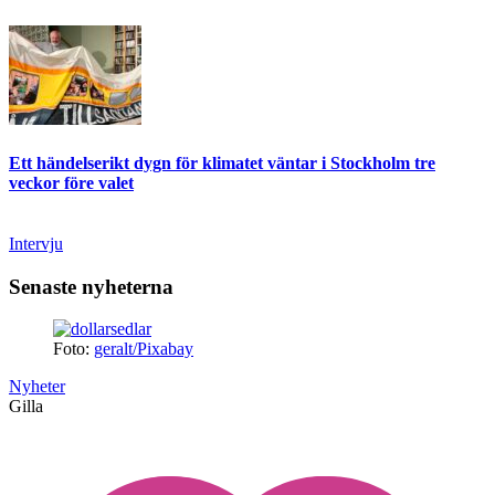
Ett händelserikt dygn för klimatet väntar i Stockholm tre
veckor före valet
Intervju
Senaste nyheterna
Foto:
geralt/Pixabay
Nyheter
Gilla