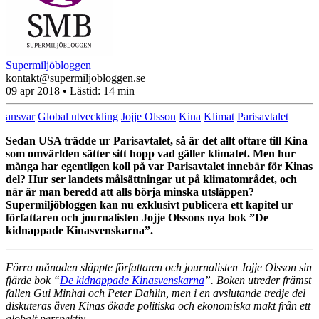
Supermiljöbloggen
kontakt@supermiljobloggen.se
09 apr 2018
• Lästid:
14 min
ansvar
Global utveckling
Jojje Olsson
Kina
Klimat
Parisavtalet
Sedan USA trädde ur Parisavtalet, så är det allt oftare till Kina
som omvärlden sätter sitt hopp vad gäller klimatet. Men hur
många har egentligen koll på var Parisavtalet innebär för Kinas
del? Hur ser landets målsättningar ut på klimatområdet, och
när är man beredd att alls börja minska utsläppen?
Supermiljöbloggen kan nu exklusivt publicera ett kapitel ur
författaren och journalisten Jojje Olssons nya bok ”De
kidnappade Kinasvenskarna”.
Förra månaden släppte författaren och journalisten Jojje Olsson sin
fjärde bok “
De kidnappade Kinasvenskarna
”. Boken utreder främst
fallen Gui Minhai och Peter Dahlin, men i en avslutande tredje del
diskuteras även Kinas ökade politiska och ekonomiska makt från ett
globalt perspektiv.