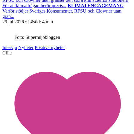
RFSU och Clowner utan gränser den stora klimatdemonstrationen?
För att klimatfrågan berör precis...
KLIMATENGAGEMANG
Varför stödjer Sveriges Konsumenter, RFSU och Clowner utan
grän...
29 jul 2026
• Lästid:
4 min
Foto: Supermijöbloggen
Intervju
Nyheter
Positiva nyheter
Gilla