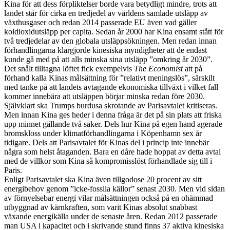
Kina för att dess förpliktelser borde vara betydligt mindre, trots att
landet står för cirka en tredjedel av världens samlade utsläpp av
växthusgaser och redan 2014 passerade EU även vad gäller
koldioxidutsläpp per capita. Sedan år 2000 har Kina ensamt stått för
två tredjedelar av den globala utsläppsökningen. Men redan innan
förhandlingarna klargjorde kinesiska myndigheter att de endast
kunde gå med på att alls minska sina utsläpp ”omkring år 2030”.
Det snålt tilltagna löftet fick exempelvis
The Economist
att på
förhand kalla Kinas målsättning för ”relativt meningslös”, särskilt
med tanke på att landets avtagande ekonomiska tillväxt i vilket fall
kommer innebära att utsläppen börjar minska redan före 2030.
Självklart ska Trumps burdusa skrotande av Parisavtalet kritiseras.
Men innan Kina ges heder i denna fråga är det på sin plats att friska
upp minnet gällande två saker. Dels hur Kina på egen hand agerade
bromskloss under klimatförhandlingarna i Köpenhamn sex år
tidigare. Dels att Parisavtalet för Kinas del i princip inte innebär
några som helst åtaganden. Bara en dåre hade hoppat av detta avtal
med de villkor som Kina så kompromisslöst förhandlade sig till i
Paris.
Enligt Parisavtalet ska Kina även tillgodose 20 procent av sitt
energibehov genom ”icke-fossila källor” senast 2030. Men vid sidan
av förnyelsebar energi vilar målsättningen också på en ohämmad
utbyggnad av kärnkraften, som varit Kinas absolut snabbast
växande energikälla under de senaste åren. Redan 2012 passerade
man USA i kapacitet och i skrivande stund finns 37 aktiva kinesiska