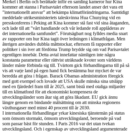
Merkel i Berlin och berättade inför en samling kameror hur Kina
kommer att stanna i Parisavtalet eftersom landet anser det vara ett
”internationellt ansvar” att bekämpa klimatförändringarna. Samtidigt
meddelade utrikesministeriets taleskvinna Hua Chunying vid en
presskonferens i Peking att Kina kommer stå fast vid sina åtaganden,
och lade till att ”vårt handlande och vår ledande roll applåderas av
det internationella samfundet”. Förutsägbart nog fylldes media snart
av rapporter om hur Kina tagit över ledningen i klimatfrågan. Men
återigen användes dubbla måttstockar, eftersom få rapporter eller
politiker i sin iver att fördöma Trump brydde sig om vad Parisavtalet
egentligen innebär. Detta avtal innefattar nämligen inte några
konstanta parametrar eller rättvist uträknade kvoter som världens
länder måste förbinda sig till. Tvärtom gick förhandlingarna till på så
vis att varje land på egen hand fick bestämma hur mycket de var
beredda att göra i frågan. Barack Obamas administration föregick
med gott exempel och lovade att USA skulle minska sina utsläpp
med en fjärdedel fram till år 2025, samt bistå med otaliga miljarder
till en klimatfond för att ekonomiskt kompensera de
utvecklingsländer som åtar sig att göra likadant. EU gick ännu
längre genom en bindande målsättning om att minska regionens
växthusgaser med minst 40 procent till år 2030.
I internationella förhandlingar yrkar kinesiska tjänstemän på status
som ömsom stormakt, ömsom utvecklingsland, beroende på vad
som passar bäst för stunden. I Paris 2016 var det utan tvekan
utvecklingsland. Och i egenskap av utvecklingsland argumenterade