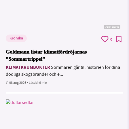
Foto: Sweco
Krönika
0
Goldmann listar klimatfördröjarnas
”Sommartrippel”
KLIMATKRUMBUKTER
Sommaren går till historien för dina
dödliga skogsbränder och e...
08 aug 2026
• Lästid:
6 min