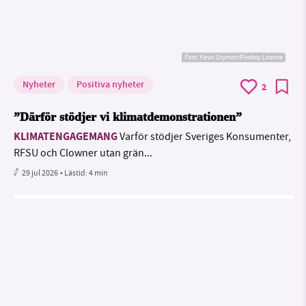
Foto:
Kevin Snyman/Pixabay Licence
Nyheter
Positiva nyheter
2
”Därför stödjer vi klimatdemonstrationen”
KLIMATENGAGEMANG
Varför stödjer Sveriges Konsumenter,
RFSU och Clowner utan grän...
29 jul 2026
• Lästid:
4 min