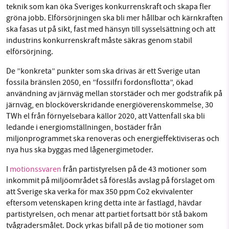
teknik som kan öka Sveriges konkurrenskraft och skapa fler
gröna jobb. Elförsörjningen ska bli mer hållbar och kärnkraften
ska fasas ut på sikt, fast med hänsyn till sysselsättning och att
industrins konkurrenskraft måste säkras genom stabil
elförsörjning.
De ”konkreta” punkter som ska drivas är ett Sverige utan
fossila bränslen 2050, en ”fossilfri fordonsflotta”, ökad
användning av järnväg mellan storstäder och mer godstrafik på
järnväg, en blocköverskridande energiöverenskommelse, 30
TWh el från förnyelsebara källor 2020, att Vattenfall ska bli
ledande i energiomställningen, bostäder från
miljonprogrammet ska renoveras och energieffektiviseras och
nya hus ska byggas med lågenergimetoder.
I
motionssvaren
från partistyrelsen på de 43 motioner som
inkommit på miljöområdet så föreslås avslag på förslaget om
att Sverige ska verka för max 350 ppm Co2 ekvivalenter
eftersom vetenskapen kring detta inte är fastlagd, hävdar
partistyrelsen, och menar att partiet fortsatt bör stå bakom
tvågradersmålet. Dock yrkas bifall på de tio motioner som