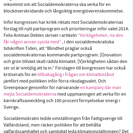
inkommit om att Socialdemokraterna ska verka för en
blocköverskridande och långsiktig energiöverenskommelse.
Inför kongressen har kritik riktats mot Socialdemokraternas
förslag till nytt partiprogram och priortieringar inför valet 2014.
Felix Antman Debles skriver i artikeln
”Verkligeheten, nä den
får någon annan syssla med”
, i den socialdemokratiska
tidskriften Tiden, att ”Blindhet präglar också
socialdemokraternas kommande partiprogram. [I]novation
och grön tillväxt skall rädda klimatet. [V]erkligheten sådan den
ser ut är omöjlig att ta in.” Förslagen till kongressen har också
kritiserats för en
tillbakagång i frågan om klimatbistånd
jämfört med politiken inför förra riksdagsvalet. Och
Greenpeace genomför för närvarande
en kampanj där man
mejla Socialdemokraterna
med uppmaningen att verka för en
kärnkraftsavveckling och 100 procent förnyelsebar energi i
Sverige.
Socialdemokratin ledde omställningen från Fattigsverige till
Välfärdsland, men räcker politiken för att behålla
välfärdssamhället och samtidigt leda klimatomställningen? Det