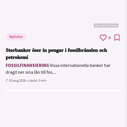
Foto:
geralt/Pixabay
Nyheter
0
Storbanker öser in pengar i fossilbränslen och
petrokemi
FOSSILFINANSIERING
Vissa internationella banker har
dragit ner sina lån till fos...
03 aug 2026
• Lästid:
3 min