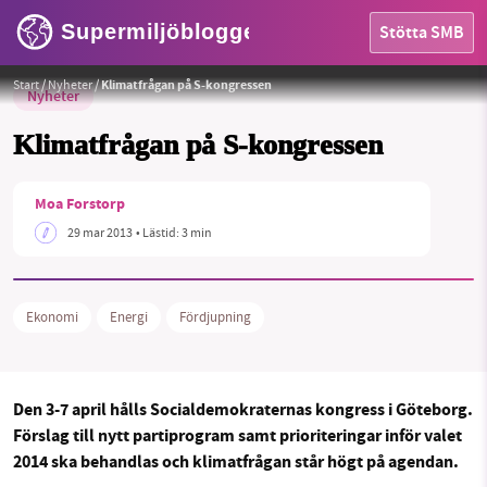
Supermiljöbloggen
Stötta SMB
Start
/
Nyheter
/
Klimatfrågan på S-kongressen
Nyheter
Klimatfrågan på S-kongressen
Moa Forstorp
HEM
29 mar 2013
• Lästid:
3 min
OMRÅDEN
Ekonomi
Energi
Fördjupning
MILJÖFAKTA
OM OSS
Den 3-7 april hålls Socialdemokraternas kongress i Göteborg.
Förslag till nytt partiprogram samt prioriteringar inför valet
2014 ska behandlas och klimatfrågan står högt på agendan.
Sök
Sparade inlägg
Tipsa oss