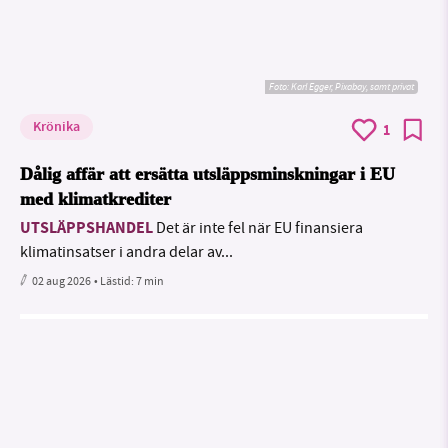
Foto:
Karl Egger, Pixabay, samt privat
Krönika
1
Dålig affär att ersätta utsläppsminskningar i EU
med klimatkrediter
UTSLÄPPSHANDEL
Det är inte fel när EU finansiera
klimatinsatser i andra delar av...
02 aug 2026
• Lästid:
7 min