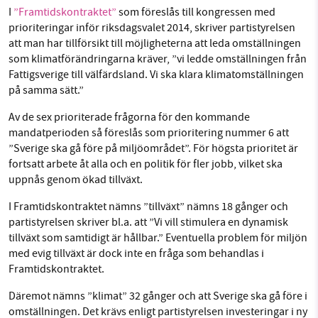
I
”Framtidskontraktet”
som föreslås till kongressen med
prioriteringar inför riksdagsvalet 2014, skriver partistyrelsen
Facebook
Instagram
BlueSky
att man har tillförsikt till möjligheterna att leda omställningen
SMB kämpar för en hållbar framtid. Sedan
som klimatförändringarna kräver, ”vi ledde omställningen från
Threads
LinkedIn
starten 2010 har vår ideella redaktion drivit
Fattigsverige till välfärdsland. Vi ska klara klimatomställningen
på samma sätt.”
miljödebatten framåt genom
nyhetsbevakning och granskningar. Nu vill vi
Av de sex prioriterade frågorna för den kommande
utveckla vårt arbete – och vi hoppas att du
mandatperioden så föreslås som prioritering nummer 6 att
vill hjälpa oss.
”Sverige ska gå före på miljöområdet”. För högsta prioritet är
fortsatt arbete åt alla och en politik för fler jobb, vilket ska
Stötta vårt arbete genom att swisha en slant till
uppnås genom ökad tillväxt.
I Framtidskontraktet nämns ”tillväxt” nämns 18 gånger och
1231368703
partistyrelsen skriver bl.a. att ”Vi vill stimulera en dynamisk
tillväxt som samtidigt är hållbar.” Eventuella problem för miljön
Läs vad vi vill göra
med evig tillväxt är dock inte en fråga som behandlas i
Framtidskontraktet.
Däremot nämns ”klimat” 32 gånger och att Sverige ska gå före i
omställningen. Det krävs enligt partistyrelsen investeringar i ny