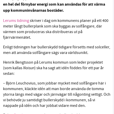
en hel del förnybar energi som kan användas för att värma
Facebook
Instagram
BlueSky
upp kommuninvånarnas bostäder.
Threads
LinkedIn
SMB kämpar för en hållbar framtid. Sedan
Lerums tidning
skriver i dag om kommunens planer på ett 400
meter långt bullerplank som ska byggas av solfångare, där
starten 2010 har vår ideella redaktion drivit
värmen som produceras ska distribueras ut på
miljödebatten framåt genom
fjärrvärmenätet.
nyhetsbevakning och granskningar. Nu vill vi
utveckla vårt arbete – och vi hoppas att du
Enligt tidningen har bullerskydd tidigare försetts med solceller,
vill hjälpa oss.
men att använda solfångare sägs vara världsunikt.
Henrik Bengtsson på Lerums kommun som leder projektet
Stötta vårt arbete genom att swisha en slant till
Noisun
(som kallas
) ska ha sagt att idén föddes för ett par år
sedan:
1231368703
– Björn Leuchovius, som jobbar mycket med solfångare här i
Läs vad vi vill göra
kommunen, kläckte idén att man borde använda de tomma
ytorna längs med vägar och järnvägar till någonting vettigt. Och
vi behövde ju samtidigt bullerskydd i kommunen, så vi
nappade på idén och har jobbat vidare med den.