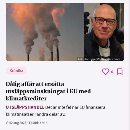
Foto:
Karl Egger, Pixabay, samt privat
Krönika
0
Dålig affär att ersätta
utsläppsminskningar i EU med
klimatkrediter
UTSLÄPPSHANDEL
Det är inte fel när EU finansiera
klimatinsatser i andra delar av...
02 aug 2026
• Lästid:
7 min