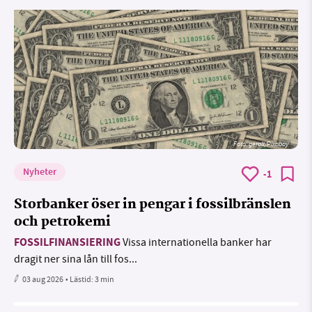
Foto:
geralt/Pixabay
Nyheter
-1
Storbanker öser in pengar i fossilbränslen
och petrokemi
FOSSILFINANSIERING
Vissa internationella banker har
dragit ner sina lån till fos...
03 aug 2026
• Lästid:
3 min