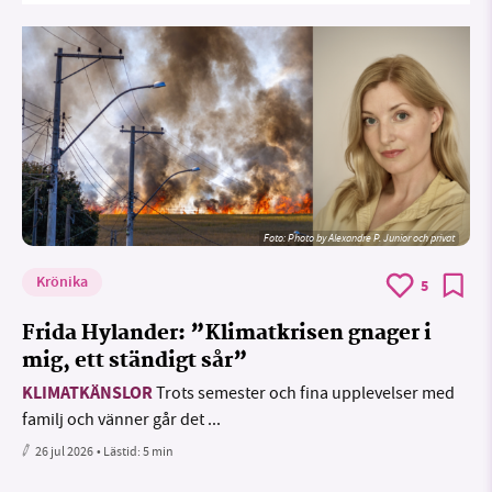
Foto:
Photo by Alexandre P. Junior och privat
Krönika
5
Frida Hylander: ”Klimatkrisen gnager i
mig, ett ständigt sår”
KLIMATKÄNSLOR
Trots semester och fina upplevelser med
familj och vänner går det ...
26 jul 2026
• Lästid:
5 min