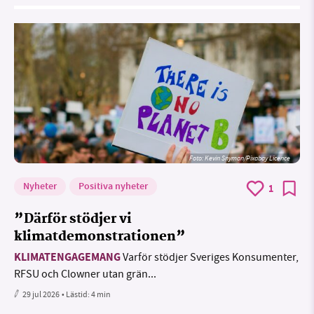
Foto:
Kevin Snyman/Pixabay Licence
Nyheter
Positiva nyheter
1
”Därför stödjer vi
klimatdemonstrationen”
KLIMATENGAGEMANG
Varför stödjer Sveriges Konsumenter,
RFSU och Clowner utan grän...
29 jul 2026
• Lästid:
4 min