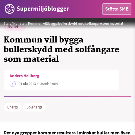
Supermiljöbloggen
Stötta SMB
Start
/
Nyheter
/
Kommun vill bygga bullerskydd med solfångare som material
Nyheter
Kommun vill bygga
bullerskydd med solfångare
som material
HEM
OMRÅDEN
Anders Hellberg
01 okt 2013
• Lästid:
2 min
MILJÖFAKTA
OM OSS
Energi
Solenergi
Sök
Sparade inlägg
Tipsa oss
Det nya greppet kommer resultera i minskat buller men även