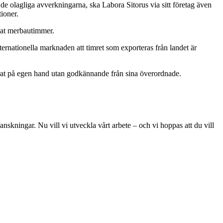
 de olagliga avverkningarna, ska Labora Sitorus via sitt företag även
tioner.
kat merbautimmer.
ternationella marknaden att timret som exporteras från landet är
gerat på egen hand utan godkännande från sina överordnade.
skningar. Nu vill vi utveckla vårt arbete – och vi hoppas att du vill