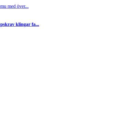
emu med över...
skrav klingar fa...