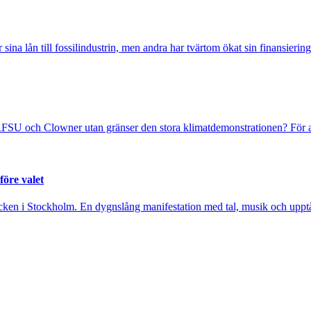
sina lån till fossilindustrin, men andra har tvärtom ökat sin finansiering
FSU och Clowner utan gränser den stora klimatdemonstrationen? För at
före valet
cken i Stockholm. En dygnslång manifestation med tal, musik och upptåg