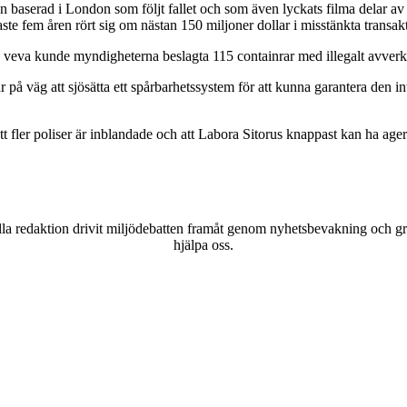
ion baserad i London som följt fallet och som även lyckats filma delar av
aste fem åren rört sig om nästan 150 miljoner dollar i misstänkta transak
ma veva kunde myndigheterna beslagta 115 containrar med illegalt avver
 på väg att sjösätta ett spårbarhetssystem för att kunna garantera den in
tt fler poliser är inblandade och att Labora Sitorus knappast kan ha a
a redaktion drivit miljödebatten framåt genom nyhetsbevakning och gran
hjälpa oss.