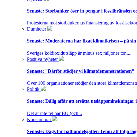
Senaste:
Storbanker öser in pengar i fossilbränslen 
Protesterna mot storbankernas finansiering av fossilsektor
Dumheter
Senaste:
Moderaterna har fixat klimatkrisen – på sin
Sveriges koldioxidutsläpp är minus sex miljoner ton,...
Positiva nyheter
Senaste:
”Därför stödjer vi klimatdemonstrationen”
Över 100 organisationer stödjer den stora klimatdemonstr
Politik
Senaste:
Dålig affär att ersätta utsläppsminskningar 
Det är inte fel när EU (och...
Konsumtion
Senaste:
Dags för näthandelsjätten Temu att följa la