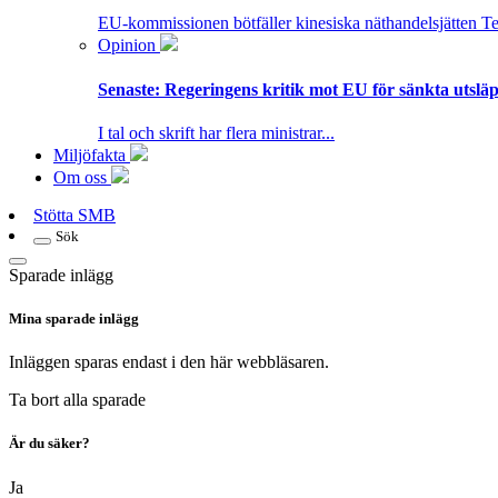
EU-kommissionen bötfäller kinesiska näthandelsjätten T
Opinion
Senaste:
Regeringens kritik mot EU för sänkta utsläpp
I tal och skrift har flera ministrar...
Miljöfakta
Om oss
Stötta SMB
Sök
Sparade inlägg
Mina sparade inlägg
Inläggen sparas endast i den här webbläsaren.
Ta bort alla sparade
Är du säker?
Ja