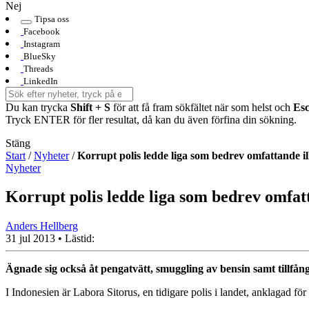
Nej
Tipsa oss
Facebook
Instagram
BlueSky
Threads
LinkedIn
Du kan trycka
Shift + S
för att få fram sökfältet när som helst och
Es
Tryck ENTER för fler resultat, då kan du även förfina din sökning.
Stäng
Start
/
Nyheter
/
Korrupt polis ledde liga som bedrev omfattande i
Nyheter
Korrupt polis ledde liga som bedrev omfat
Anders Hellberg
31 jul 2013
• Lästid:
Ägnade sig också åt pengatvätt, smuggling av bensin samt tillfång
I Indonesien är Labora Sitorus, en tidigare polis i landet, anklagad fö