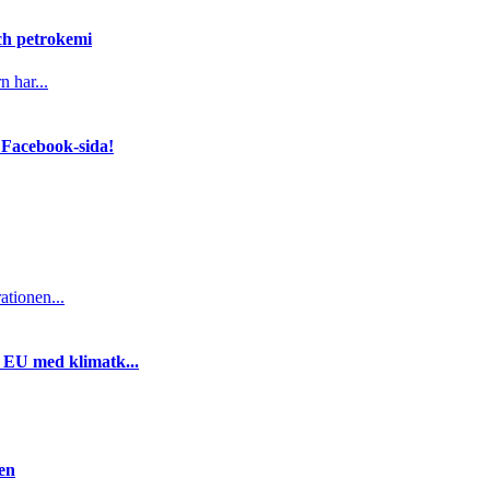
och petrokemi
n har...
 Facebook-sida!
ationen...
i EU med klimatk...
gen