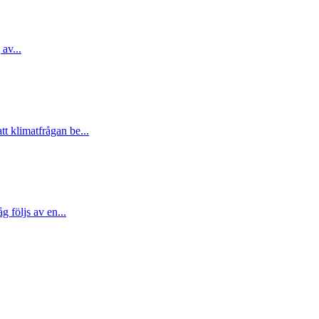
 av...
t klimatfrågan be...
 följs av en...