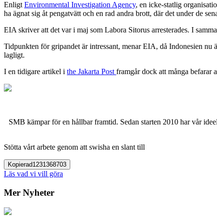
Enligt
Environmental Investigation Agency
, en icke-statlig organisat
ha ägnat sig åt pengatvätt och en rad andra brott, där det under de sen
EIA skriver att det var i maj som Labora Sitorus arresterades. I sam
Tidpunkten för gripandet är intressant, menar EIA, då Indonesien nu är
lagligt.
I en tidigare artikel i
the Jakarta Post
framgår dock att många befarar a
SMB kämpar för en hållbar framtid. Sedan starten 2010 har vår ideell
Stötta vårt arbete genom att swisha en slant till
Kopierad
1231368703
Läs vad vi vill göra
Mer Nyheter