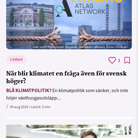
Foto: Jason Mavrommatis (Unsplash), Wikimedia Commons, Canva (montage)
Ledare
1
När blir klimatet en fråga även för svensk
höger?
BLÅ KLIMATPOLITIK?
En klimatpolitik som sänker, och inte
höjer växthusgasutsläpp...
09 aug 2026
• Lästid:
5 min