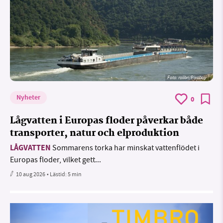
Foto:
rolibri/Pixabay
Nyheter
0
Lågvatten i Europas floder påverkar både
transporter, natur och elproduktion
LÅGVATTEN
Sommarens torka har minskat vattenflödet i
Europas floder, vilket gett...
10 aug 2026
• Lästid:
5 min