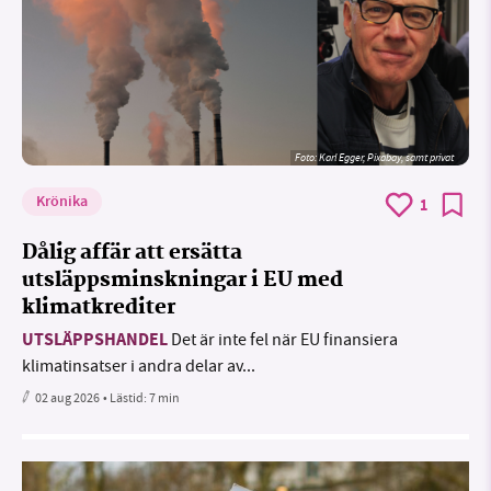
Foto:
Karl Egger, Pixabay, samt privat
Krönika
1
Dålig affär att ersätta
utsläppsminskningar i EU med
klimatkrediter
UTSLÄPPSHANDEL
Det är inte fel när EU finansiera
klimatinsatser i andra delar av...
02 aug 2026
• Lästid:
7 min