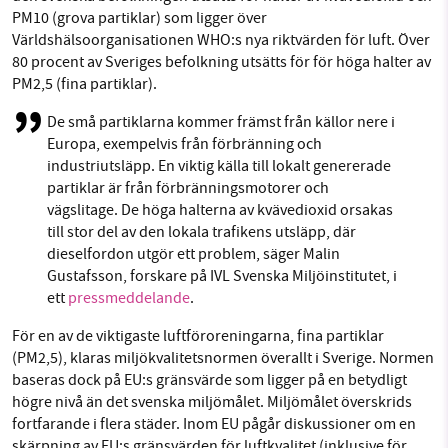
PM10 (grova partiklar) som ligger över
Världshälsoorganisationen WHO:s nya riktvärden för luft. Över
80 procent av Sveriges befolkning utsätts för för höga halter av
PM2,5 (fina partiklar).
De små partiklarna kommer främst från källor nere i
Europa, exempelvis från förbränning och
industriutsläpp. En viktig källa till lokalt genererade
partiklar är från förbränningsmotorer och
vägslitage. De höga halterna av kvävedioxid orsakas
till stor del av den lokala trafikens utsläpp, där
dieselfordon utgör ett problem, säger Malin
Gustafsson, forskare på IVL Svenska Miljöinstitutet, i
ett
pressmeddelande
.
För en av de viktigaste luftföroreningarna, fina partiklar
(PM2,5), klaras miljökvalitetsnormen överallt i Sverige. Normen
baseras dock på EU:s gränsvärde som ligger på en betydligt
högre nivå än det svenska miljömålet. Miljömålet överskrids
fortfarande i flera städer. Inom EU pågår diskussioner om en
skärpning av EU:s gränsvärden för luftkvalitet (inklusive för