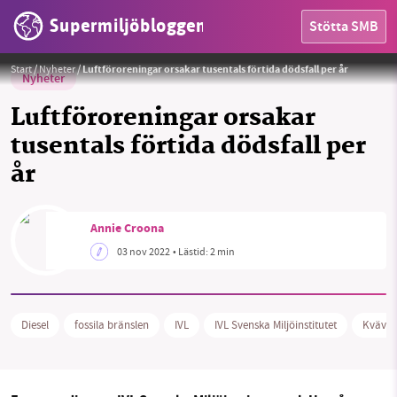
Supermiljöbloggen
Stötta SMB
Foto:
Mike Kienle/Unsplash
Start
/
Nyheter
/
Luftföroreningar orsakar tusentals förtida dödsfall per år
Nyheter
Luftföroreningar orsakar
tusentals förtida dödsfall per
år
HEM
OMRÅDEN
Annie Croona
03 nov 2022
• Lästid:
2 min
MILJÖFAKTA
OM OSS
Diesel
fossila bränslen
IVL
IVL Svenska Miljöinstitutet
Kväved
Sök
Sparade inlägg
Tipsa oss