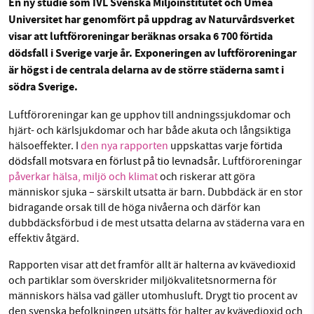
En ny studie som IVL Svenska Miljöinstitutet och Umeå
Universitet har genomfört på uppdrag av Naturvårdsverket
Facebook
Instagram
BlueSky
visar att luftföroreningar beräknas orsaka 6 700 förtida
dödsfall i Sverige varje år. Exponeringen av luftföroreningar
SMB kämpar för en hållbar framtid. Sedan
Threads
LinkedIn
är högst i de centrala delarna av de större städerna samt i
starten 2010 har vår ideella redaktion drivit
södra Sverige.
miljödebatten framåt genom
nyhetsbevakning och granskningar. Nu vill vi
Luftföroreningar
kan ge upphov till andningssjukdomar och
utveckla vårt arbete – och vi hoppas att du
hjärt- och kärlsjukdomar och har både akuta och långsiktiga
vill hjälpa oss.
hälsoeffekter. I
den nya rapporten
uppskattas
varje förtida
dödsfall motsvara en förlust på tio levnadsår.
Luftföroreningar
Stötta vårt arbete genom att swisha en slant till
påverkar hälsa, miljö och klimat
och riskerar att göra
människor sjuka – särskilt utsatta är barn. Dubbdäck är en stor
bidragande orsak till de höga nivåerna och därför kan
1231368703
dubbdäcksförbud i de mest utsatta delarna av städerna vara en
effektiv åtgärd.
Läs vad vi vill göra
Rapporten visar att det framför allt är halterna av kvävedioxid
och partiklar som överskrider miljökvalitetsnormerna för
människors hälsa vad gäller utomhusluft. Drygt tio procent av
den svenska befolkningen utsätts för halter av kvävedioxid och