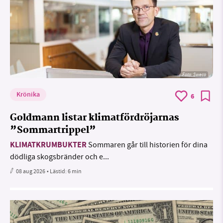
Foto: Sweco
Krönika
6
Goldmann listar klimatfördröjarnas
”Sommartrippel”
KLIMATKRUMBUKTER
Sommaren går till historien för dina
dödliga skogsbränder och e...
08 aug 2026
• Lästid:
6 min