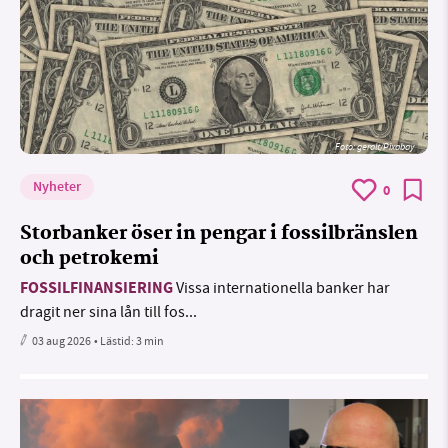
Foto:
geralt/Pixabay
Nyheter
0
Storbanker öser in pengar i fossilbränslen
och petrokemi
FOSSILFINANSIERING
Vissa internationella banker har
dragit ner sina lån till fos...
03 aug 2026
• Lästid:
3 min