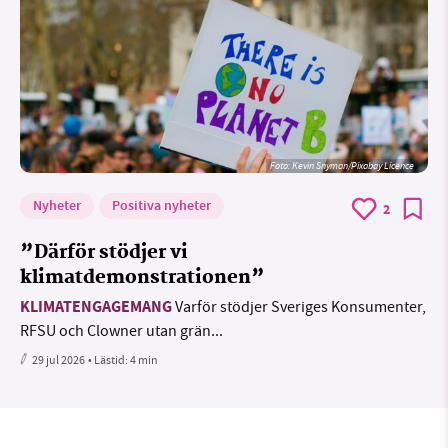
Foto:
Kevin Snyman/Pixabay Licence
Nyheter
Positiva nyheter
2
”Därför stödjer vi
klimatdemonstrationen”
KLIMATENGAGEMANG
Varför stödjer Sveriges Konsumenter,
RFSU och Clowner utan grän...
29 jul 2026
• Lästid:
4 min