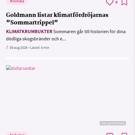
Krönika
0
Goldmann listar klimatfördröjarnas
”Sommartrippel”
KLIMATKRUMBUKTER
Sommaren går till historien för dina
dödliga skogsbränder och e...
08 aug 2026
• Lästid:
6 min
Foto:
geralt/Pixabay