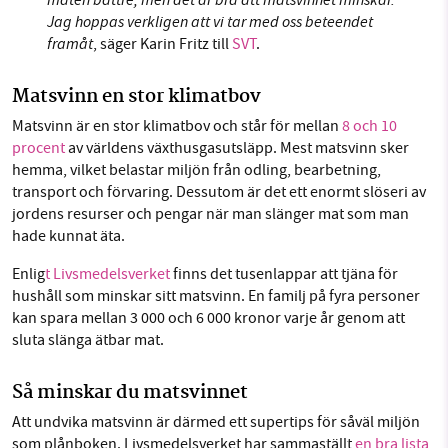
Jag hoppas verkligen att vi tar med oss beteendet
framåt
, säger Karin Fritz till
SVT
.
Matsvinn en stor klimatbov
Matsvinn är en stor klimatbov och står för mellan
8 och 10
procent
av världens växthusgasutsläpp. Mest matsvinn sker
hemma, vilket belastar miljön från odling, bearbetning,
transport och förvaring. Dessutom är det ett enormt slöseri av
jordens resurser och pengar när man slänger mat som man
hade kunnat äta.
Enlig
t Livsmedelsverket
finns det tusenlappar att tjäna för
hushåll som minskar sitt matsvinn. En familj på fyra personer
kan spara mellan 3 000 och 6 000 kronor varje år genom att
sluta slänga ätbar mat.
Så minskar du matsvinnet
Att undvika matsvinn är därmed ett supertips för såväl miljön
som plånboken. Livsmedelsverket har sammaställt
en bra lista