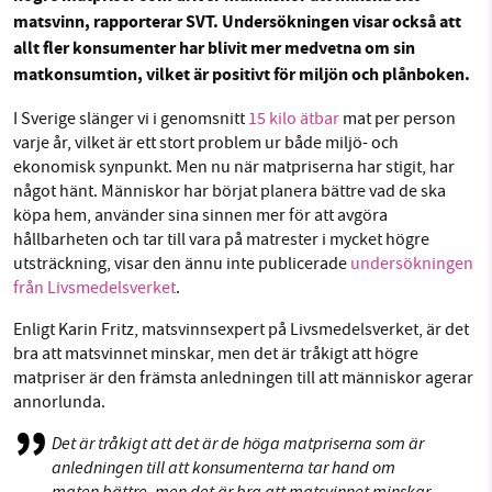
matsvinn, rapporterar SVT. Undersökningen visar också att
Facebook
Instagram
BlueSky
allt fler konsumenter har blivit mer medvetna om sin
matkonsumtion, vilket är positivt för miljön och plånboken.
SMB kämpar för en hållbar framtid. Sedan
Threads
LinkedIn
starten 2010 har vår ideella redaktion drivit
I Sverige slänger vi i genomsnitt
15 kilo ätbar
mat per person
miljödebatten framåt genom
varje år, vilket är ett stort problem ur både miljö- och
ekonomisk synpunkt. Men nu när matpriserna har stigit, har
nyhetsbevakning och granskningar. Nu vill vi
något hänt. Människor har börjat planera bättre vad de ska
utveckla vårt arbete – och vi hoppas att du
köpa hem, använder sina sinnen mer för att avgöra
vill hjälpa oss.
hållbarheten och tar till vara på matrester i mycket högre
utsträckning, visar den ännu inte publicerade
undersökningen
Stötta vårt arbete genom att swisha en slant till
från Livsmedelsverket
.
1231368703
Enligt Karin Fritz, matsvinnsexpert på Livsmedelsverket, är det
bra att matsvinnet minskar, men det är tråkigt att högre
matpriser är den främsta anledningen till att människor agerar
Läs vad vi vill göra
annorlunda.
Det är tråkigt att det är de höga matpriserna som är
anledningen till att konsumenterna tar hand om
maten bättre, men det är bra att matsvinnet minskar.