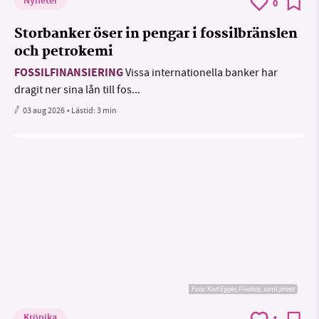
Nyheter
0
Storbanker öser in pengar i fossilbränslen
och petrokemi
FOSSILFINANSIERING
Vissa internationella banker har
dragit ner sina lån till fos...
03 aug 2026
• Lästid:
3 min
Foto:
Karl Egger, Pixabay, samt privat
Krönika