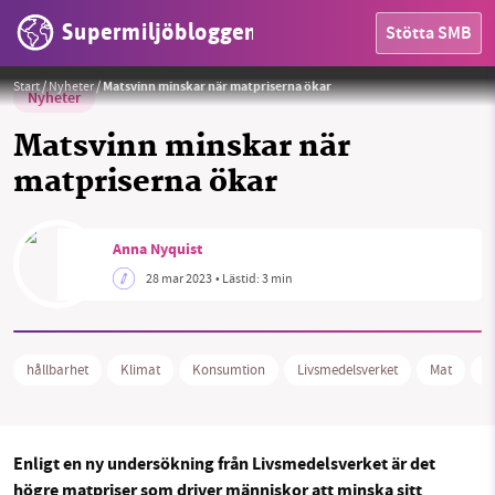
Supermiljöbloggen
Stötta SMB
Foto:
Rita-👩‍🍳 und 📷 mit ❤ / Pixabay
Start
/
Nyheter
/
Matsvinn minskar när matpriserna ökar
Nyheter
Matsvinn minskar när
matpriserna ökar
HEM
Anna Nyquist
28 mar 2023
• Lästid:
3 min
OMRÅDEN
MILJÖFAKTA
hållbarhet
Klimat
Konsumtion
Livsmedelsverket
Mat
M
OM OSS
Enligt en ny undersökning från Livsmedelsverket är det
Sök
Sparade inlägg
Tipsa oss
högre matpriser som driver människor att minska sitt