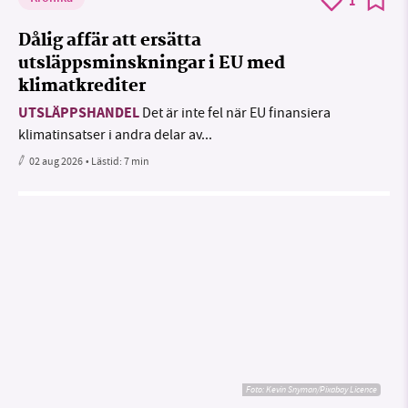
1
Dålig affär att ersätta
utsläppsminskningar i EU med
klimatkrediter
UTSLÄPPSHANDEL
Det är inte fel när EU finansiera
klimatinsatser i andra delar av...
02 aug 2026
• Lästid:
7 min
Foto:
Kevin Snyman/Pixabay Licence